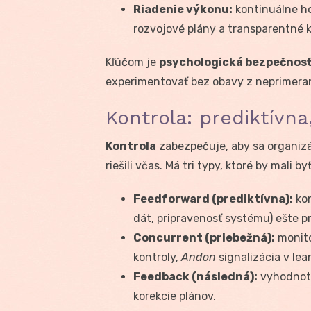
Riadenie výkonu:
kontinuálne h
rozvojové plány a transparentné k
Kľúčom je
psychologická bezpečnos
experimentovať bez obavy z neprimeraný
Kontrola: prediktívn
Kontrola
zabezpečuje, aby sa organizá
riešili včas. Má tri typy, ktoré by mali b
Feedforward (prediktívna):
kon
dát, pripravenosť systému) ešte 
Concurrent (priebežná):
monito
kontroly,
Andon
signalizácia v lean
Feedback (následná):
vyhodnote
korekcie plánov.