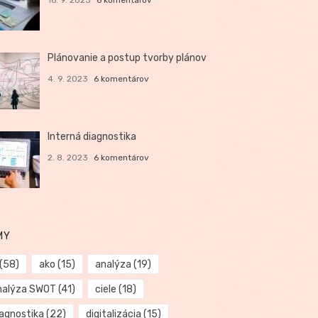
Plánovanie a postup tvorby plánov
4. 9. 2023
6 komentárov
Interná diagnostika
2. 8. 2023
6 komentárov
MY
(58)
ako
(15)
analýza
(19)
nalýza SWOT
(41)
ciele
(18)
iagnostika
(22)
digitalizácia
(15)