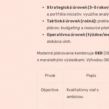
Strategická úroveň (3–5 rokov
a portfólia iniciatív; využitie ana
Taktická úroveň (ročná):
prekla
plánov;
budgeting
a
resource pla
Operatívna úroveň (týždne/me
alokácia úloh.
Moderné plánovanie kombinuje
OKR
(Ob
s merateľnými výsledkami. Výhodou OKR 
Prvok
Popis
Objective
Kvalitatívny cieľ s
ambíciou