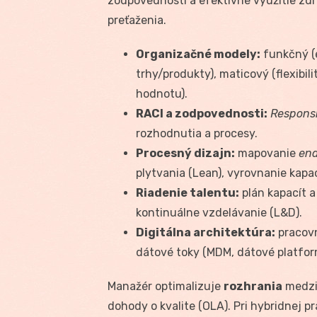
zodpovedností a efektívne využitie zdr
preťaženia.
Organizačné modely:
funkčný (e
trhy/produkty), maticový (flexibili
hodnotu).
RACI a zodpovednosti:
Respons
rozhodnutia a procesy.
Procesný dizajn:
mapovanie
en
plytvania (Lean), vyrovnanie kapa
Riadenie talentu:
plán kapacít a
kontinuálne vzdelávanie (L&D).
Digitálna architektúra:
pracovn
dátové toky (MDM, dátové platfor
Manažér optimalizuje
rozhrania
medzi 
dohody o kvalite (OLA). Pri hybridnej 