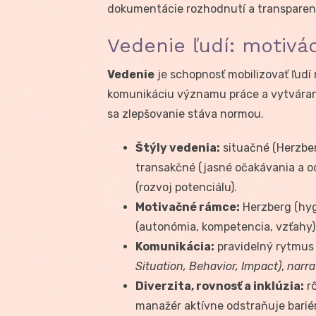
dokumentácie rozhodnutí a transparen
Vedenie ľudí: motivác
Vedenie
je schopnosť mobilizovať ľudí
komunikáciu významu práce a vytvárani
sa zlepšovanie stáva normou.
Štýly vedenia:
situačné (Herzber
transakčné (jasné očakávania a o
(rozvoj potenciálu).
Motivačné rámce:
Herzberg (hygi
(autonómia, kompetencia, vzťahy)
Komunikácia:
pravidelný rytmus 
Situation, Behavior, Impact)
,
narra
Diverzita, rovnosť a inklúzia:
rô
manažér aktívne odstraňuje barié