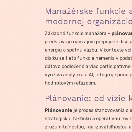
Manažérske funkcie 
modernej organizáci
Základné funkcie manažéra –
plánovan
predstavujú navzájom prepojené disciplí
energiu a spätnú väzbu. V kontexte vola
diaľku sa tieto funkcie nemenia v podst
dátovo podložené a viac participatívne
využíva analytiku a AI, integruje princí
hodnotovým reťazcom.
Plánovanie: od vízie
Plánovanie
je proces stanovovania cie
strategickú, taktickú a operatívnu rovin
zrozumiteľnosťou, realizovateľnosťou a