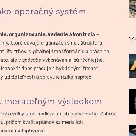
ako operačný systém
e
ie, organizovanie, vedenie a kontrola
–
NA
ny, ktoré dávajú organizácii smer, štruktúru,
tility trhov, digitálnej transformácie a práce na
ate, ale v
spôsobe
vykonávania: sú rýchlejšie,
. Manažér dnes pracuje s hybridnými tímami,
py udržateľnosti a spravuje riziká naprieč
 k merateľným výsledkom
ľov a voľby prostriedkov na ich dosiahnutie. Zahŕňa
u, pričom kvalita plánov sa meria ich
 mierou adaptívnosti.