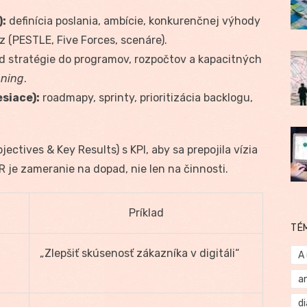
):
definícia poslania, ambície, konkurenčnej výhody
lýz (PESTLE, Five Forces, scenáre).
d stratégie do programov, rozpočtov a kapacitných
nning
.
siace):
roadmapy, sprinty, prioritizácia backlogu,
jectives & Key Results) s KPI, aby sa prepojila vízia
je zameranie na dopad, nie len na činnosti.
Príklad
TÉ
„Zlepšiť skúsenosť zákazníka v digitáli“
A
a
d