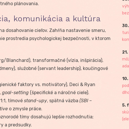
tného plánovania.
výh
bez
ia, komunikácia a kultúra
30.
 na dosahovanie cieľov. Zahŕňa nastavenie smeru,
tur
e prostredia psychologickej bezpečnosti, v ktorom
kome
21.
môž
g/Blanchard), transformačné (vízia, inšpirácia),
ada
dmeny), služobné (servant leadership), koučingové
10.
enické faktory vs. motivátory), Deci & Ryan
pod
,
goal-setting
(špecifické a náročné ciele).
dlh
1:1, tímové
stand-upy
, spätná väzba
(SBI –
5. 
tive
o zmysle práce.
skú
znorodé tímy dosahujú lepšie rozhodnutia;
(ele
ry a predsudky.