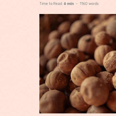
on
Time to Read:
6 min
-
1160
words