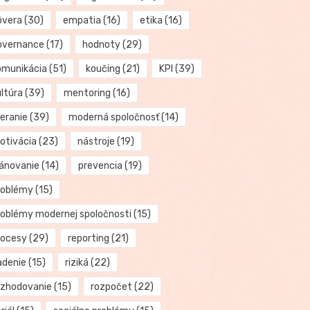
ôvera
(30)
empatia
(16)
etika
(16)
overnance
(17)
hodnoty
(29)
omunikácia
(51)
koučing
(21)
KPI
(39)
ultúra
(39)
mentoring
(16)
eranie
(39)
moderná spoločnosť
(14)
otivácia
(23)
nástroje
(19)
lánovanie
(14)
prevencia
(19)
roblémy
(15)
roblémy modernej spoločnosti
(15)
rocesy
(29)
reporting
(21)
adenie
(15)
riziká
(22)
ozhodovanie
(15)
rozpočet
(22)