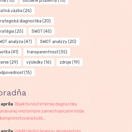
riál
(15)
sociálne problémy
(15)
pätná väzba
(26)
trategická diagnostika
(20)
tratégia
(25)
SWOT
(45)
WOT analýza
(47)
SWOT analýzy
(20)
wotka
(41)
transparentnosť
(35)
čenie
(29)
výsledky
(16)
zdroje
(19)
odpovednosť
(15)
oradňa
 apríla
:
Objektívnosť internej diagnostiky
onávanej vnútornými zamestnancami môže
 kompromitovaná kvôli...
 apríla
:
Udeliť pilotnú licenciu absolventom