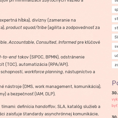
ojov pri minimalizácii zbytočných väzieb a
se
s
s
xpertná hĺbka), divízny (zameranie na
ta),
product squad/tribe
(agilita a zodpovednosť za
s
S
ible
,
Accountable
,
Consulted
,
Informed
pre kľúčové
s
u
d-to-end
tokov (SIPOC, BPMN), odstránenie
cít (TOC), automatizácia (RPA/API).
z
 schopností,
workforce planning
, nástupníctvo a
P
é nástroje (DMS, work management, komunikácia),
30.
my) a bezpečnosť (IAM, DLP).
vyk
byť
tímami: definícia
handoffov
, SLA, katalóg služieb a
práci zaisťuje štandardy asynchrónnej komunikácie,
30.