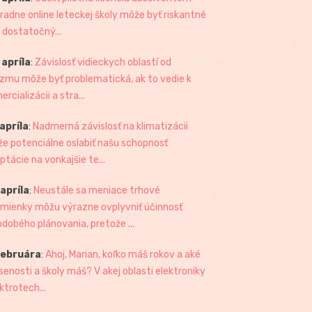
radne online leteckej školy môže byť riskantné
 dostatočný...
 apríla
:
Závislosť vidieckych oblastí od
izmu môže byť problematická, ak to vedie k
rcializácii a stra...
 apríla
:
Nadmerná závislosť na klimatizácii
e potenciálne oslabiť našu schopnosť
ptácie na vonkajšie te...
 apríla
:
Neustále sa meniace trhové
mienky môžu výrazne ovplyvniť účinnosť
odobého plánovania, pretože ...
februára
:
Ahoj, Marian, koľko máš rokov a aké
senosti a školy máš? V akej oblasti elektroniky
ktrotech...