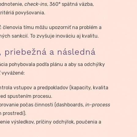
odnotenie,
check-ins
, 360° spätná väzba,
ritériá povyšovania.
ť
: členovia tímu môžu upozorniť na problém a
ch sankcií. To zvyšuje inováciu aj kvalitu.
a, priebežná a následná
cia pohybovala podľa plánu a aby sa odchýlky
yť vyvážené:
trola vstupov a predpokladov (kapacity, kvalita
pred spustením procesu.
rovanie počas činnosti (dashboards,
in-process
 prostredí).
nie výsledkov, príčiny odchýlok, poučenia a