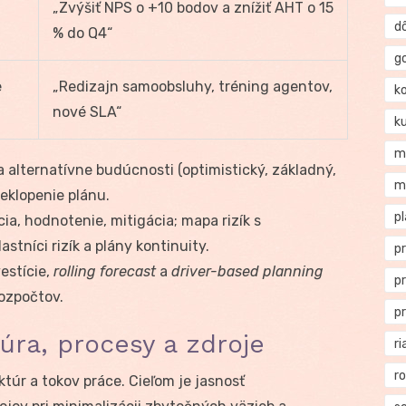
„Zvýšiť NPS o +10 bodov a znížiť AHT o 15
d
% do Q4“
g
e
„Redizajn samoobsluhy, tréning agentov,
k
nové SLA“
k
m
a alternatívne budúcnosti (optimistický, základný,
m
eklopenie plánu.
p
cia, hodnotenie, mitigácia; mapa rizík s
tníci rizík a plány kontinuity.
p
estície,
rolling forecast
a
driver-based planning
p
ozpočtov.
p
úra, procesy a zdroje
ri
r
túr a tokov práce. Cieľom je jasnosť