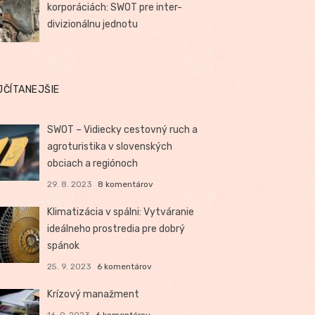
korporáciách: SWOT pre inter-
divizionálnu jednotu
JČÍTANEJŠIE
SWOT – Vidiecky cestovný ruch a
agroturistika v slovenských
obciach a regiónoch
29. 8. 2023
8 komentárov
Klimatizácia v spálni: Vytváranie
ideálneho prostredia pre dobrý
spánok
25. 9. 2023
6 komentárov
Krízový manažment
16. 9. 2023
6 komentárov