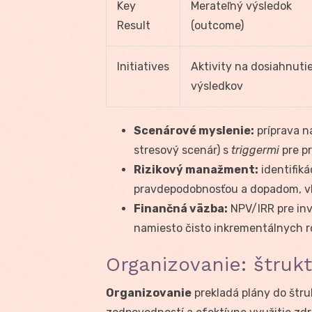
Key
Merateľný výsledok
Result
(outcome)
Initiatives
Aktivity na dosiahnuti
výsledkov
Scenárové myslenie:
príprava n
stresový scenár) s
triggermi
pre pr
Rizikový manažment:
identifiká
pravdepodobnosťou a dopadom, vlas
Finančná väzba:
NPV/IRR pre inv
namiesto čisto inkrementálnych r
Organizovanie: štrukt
Organizovanie
prekladá plány do štruk