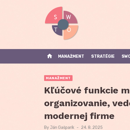
Skip
to
content
home
MANAŽMENT
STRATÉGIE
SWO
MANAŽMENT
Kľúčové funkcie m
organizovanie, ved
modernej firme
By
Ján Gašparík
Posted
24. 8. 2025