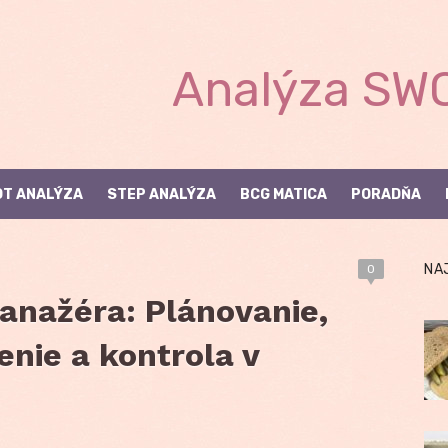
Analýza SWO
T ANALÝZA
STEP ANALÝZA
BCG MATICA
PORADŇA
NA
0
anažéra: Plánovanie,
enie a kontrola v