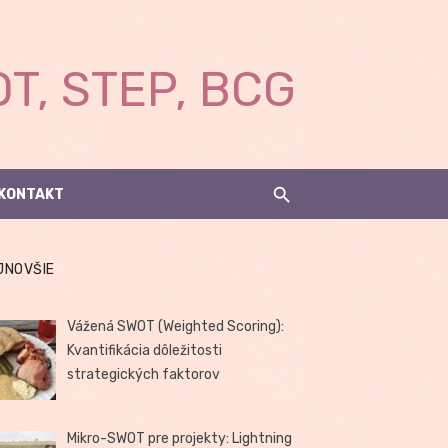
T, STEP, BCG
KONTAKT
JNOVŠIE
Vážená SWOT (Weighted Scoring):
Kvantifikácia dôležitosti
strategických faktorov
Mikro-SWOT pre projekty: Lightning