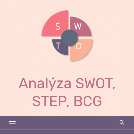
Skip
to
content
Analýza SWOT,
STEP, BCG