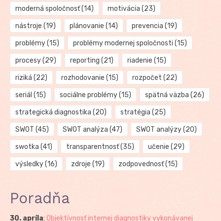
moderná spoločnosť
(14)
motivácia
(23)
nástroje
(19)
plánovanie
(14)
prevencia
(19)
problémy
(15)
problémy modernej spoločnosti
(15)
procesy
(29)
reporting
(21)
riadenie
(15)
riziká
(22)
rozhodovanie
(15)
rozpočet
(22)
seriál
(15)
sociálne problémy
(15)
spätná väzba
(26)
strategická diagnostika
(20)
stratégia
(25)
SWOT
(45)
SWOT analýza
(47)
SWOT analýzy
(20)
swotka
(41)
transparentnosť
(35)
učenie
(29)
výsledky
(16)
zdroje
(19)
zodpovednosť
(15)
Poradňa
30. apríla
:
Objektívnosť internej diagnostiky vykonávanej