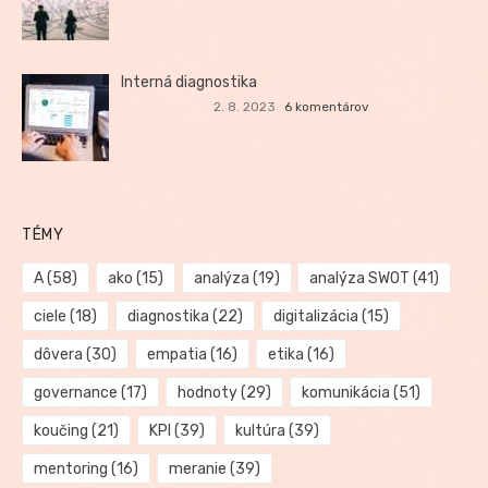
Interná diagnostika
2. 8. 2023
6 komentárov
TÉMY
A
(58)
ako
(15)
analýza
(19)
analýza SWOT
(41)
ciele
(18)
diagnostika
(22)
digitalizácia
(15)
dôvera
(30)
empatia
(16)
etika
(16)
governance
(17)
hodnoty
(29)
komunikácia
(51)
koučing
(21)
KPI
(39)
kultúra
(39)
mentoring
(16)
meranie
(39)