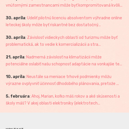
vnútornými zamestnancami môže byť kompromitovaná kvôli...
30. apríla
:
Udeliť pilotnú licenciu absolventom výhradne online
leteckej školy môže byť riskantné bez dostatočný...
30. apríla
:
Závislosť vidieckych oblastí od turizmu môže byť
problematická, ak to vedie k komercializácii a stra...
21. apríla
:
Nadmerná závislosť na klimatizácii môže
potenciálne oslabiť našu schopnosť adaptácie na vonkajšie te...
10. apríla
:
Neustále sa meniace trhové podmienky môžu
výrazne ovplyvniť účinnosť dlhodobého plánovania, pretože ...
5. februára
:
Ahoj, Marian, koľko máš rokov a aké skúsenosti a
školy máš? V akej oblasti elektroniky (elektrotech...