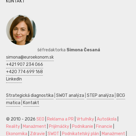
KONTAKT
šéfredaktorka
Simona Česaná
simona@euroekonom.sk
+421 907 234 066
+420 774 699 168
LinkedIn
Strategická diagnostika
|
SWOT analýza
|
STEP analýza
|
BCG
matica
|
Kontakt
© 2010 - 2026
SEO
|
Reklama a PR
|
Vrtuľníky
|
Autoškola
|
Reality
|
Manažment
|
Prijímáčky
|
Podnikanie
|
Financie
|
Ekonomika
|
Zdravie
|
SWOT
|
Podnikateľský plán
|
Manažment
|