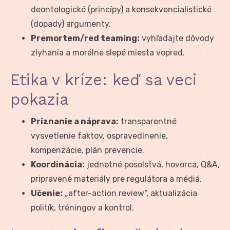
deontologické (princípy) a konsekvencialistické
(dopady) argumenty.
Premortem/red teaming:
vyhľadajte dôvody
zlyhania a morálne slepé miesta vopred.
Etika v kríze: keď sa veci
pokazia
Priznanie a náprava:
transparentné
vysvetlenie faktov, ospravedlnenie,
kompenzácie, plán prevencie.
Koordinácia:
jednotné posolstvá, hovorca, Q&A,
pripravené materiály pre regulátora a médiá.
Učenie:
„after-action review“, aktualizácia
politík, tréningov a kontrol.