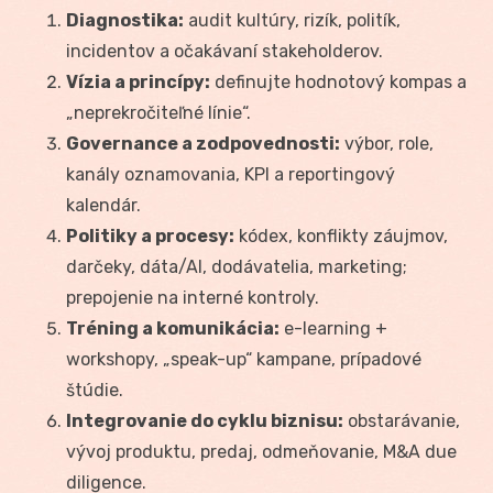
Diagnostika:
audit kultúry, rizík, politík,
incidentov a očakávaní stakeholderov.
Vízia a princípy:
definujte hodnotový kompas a
„neprekročiteľné línie“.
Governance a zodpovednosti:
výbor, role,
kanály oznamovania, KPI a reportingový
kalendár.
Politiky a procesy:
kódex, konflikty záujmov,
darčeky, dáta/AI, dodávatelia, marketing;
prepojenie na interné kontroly.
Tréning a komunikácia:
e-learning +
workshopy, „speak-up“ kampane, prípadové
štúdie.
Integrovanie do cyklu biznisu:
obstarávanie,
vývoj produktu, predaj, odmeňovanie, M&A due
diligence.