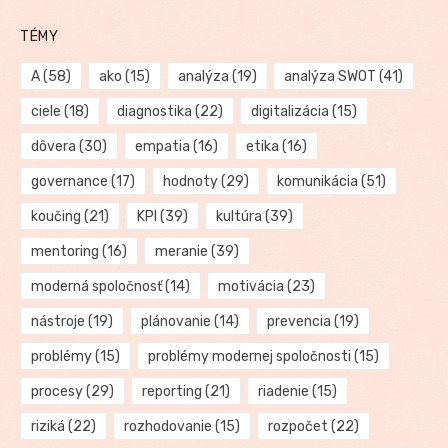
TÉMY
A
(58)
ako
(15)
analýza
(19)
analýza SWOT
(41)
ciele
(18)
diagnostika
(22)
digitalizácia
(15)
dôvera
(30)
empatia
(16)
etika
(16)
governance
(17)
hodnoty
(29)
komunikácia
(51)
koučing
(21)
KPI
(39)
kultúra
(39)
mentoring
(16)
meranie
(39)
moderná spoločnosť
(14)
motivácia
(23)
nástroje
(19)
plánovanie
(14)
prevencia
(19)
problémy
(15)
problémy modernej spoločnosti
(15)
procesy
(29)
reporting
(21)
riadenie
(15)
riziká
(22)
rozhodovanie
(15)
rozpočet
(22)