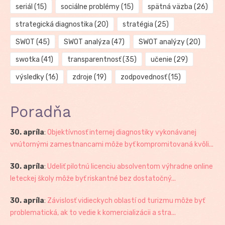
seriál
(15)
sociálne problémy
(15)
spätná väzba
(26)
strategická diagnostika
(20)
stratégia
(25)
SWOT
(45)
SWOT analýza
(47)
SWOT analýzy
(20)
swotka
(41)
transparentnosť
(35)
učenie
(29)
výsledky
(16)
zdroje
(19)
zodpovednosť
(15)
Poradňa
30. apríla
:
Objektívnosť internej diagnostiky vykonávanej
vnútornými zamestnancami môže byť kompromitovaná kvôli...
30. apríla
:
Udeliť pilotnú licenciu absolventom výhradne online
leteckej školy môže byť riskantné bez dostatočný...
30. apríla
:
Závislosť vidieckych oblastí od turizmu môže byť
problematická, ak to vedie k komercializácii a stra...