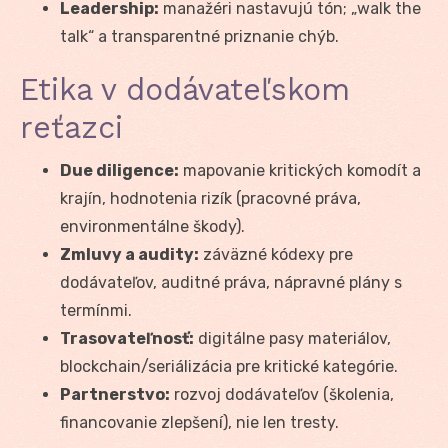
Leadership:
manažéri nastavujú tón; „walk the
talk“ a transparentné priznanie chýb.
Etika v dodávateľskom
reťazci
Due diligence:
mapovanie kritických komodít a
krajín, hodnotenia rizík (pracovné práva,
environmentálne škody).
Zmluvy a audity:
záväzné kódexy pre
dodávateľov, auditné práva, nápravné plány s
termínmi.
Trasovateľnosť:
digitálne pasy materiálov,
blockchain/seriálizácia pre kritické kategórie.
Partnerstvo:
rozvoj dodávateľov (školenia,
financovanie zlepšení), nie len tresty.