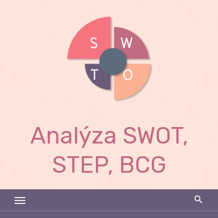
Skip
to
content
Analýza SWOT,
STEP, BCG