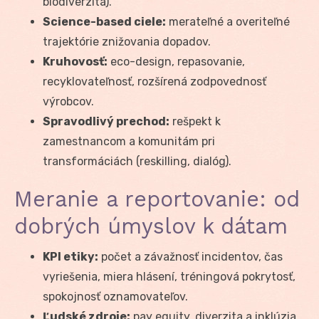
biodiverzita).
Science-based ciele:
merateľné a overiteľné
trajektórie znižovania dopadov.
Kruhovosť:
eco-design, repasovanie,
recyklovateľnosť, rozšírená zodpovednosť
výrobcov.
Spravodlivý prechod:
rešpekt k
zamestnancom a komunitám pri
transformáciách (reskilling, dialóg).
Meranie a reportovanie: od
dobrých úmyslov k dátam
KPI etiky:
počet a závažnosť incidentov, čas
vyriešenia, miera hlásení, tréningová pokrytosť,
spokojnosť oznamovateľov.
Ľudské zdroje:
pay equity, diverzita a inklúzia,