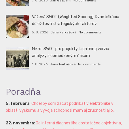
7. 8. 2026
Ján Gašparík
No comments
Vážená SWOT (Weighted Scoring): Kvantifikácia
dôležitosti strategických faktorov
5. 8. 2026
Jana Farkašová
No comments
Mikro-SWOT pre projekty: Lightning verzia
analýzy s obmedzeným časom
1. 8. 2026
Jana Farkašová
No comments
Poradňa
5. februára
:
Chcel by som zacat podnikat v elektronike v
oblasti vyskumu a vyvoja schopnosi mam aj zrucnosti aj o...
22. novembra
:
Je interná diagnostika dostatočne objektívna,