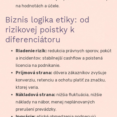
na hodnotách a účele.
Biznis logika etiky: od
rizikovej poistky k
diferenciátoru
Riadenie rizík:
redukcia právnych sporov, pokút
a incidentov; stabilnejší cashflow a poistená
licencia na podnikanie.
Príjmová strana:
dôvera zákazníkov zvyšuje
konverziu, retenciu a ochotu platiť za značku,
ktorej veria.
Nákladová strana:
nižšia fluktuácia, nižšie
náklady na nábor, menej neplánovaných
prerušení prevádzky.
Inovácie:
etické obmedzenia podnecujú