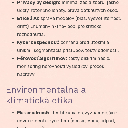
Privacy by design:
minimalizácia zberu, jasné
účely, retenčné lehoty, práva dotknutých osôb.
Etická AI:
správa modelov (bias, vysvetliteľnosť,
drift), „human-in-the-loop“ pre kritické
rozhodnutia.
Kyberbezpečnosť:
ochrana pred útokmi a
únikmi, segmentácia prístupov, testy odolnosti.
Férovosť algoritmov:
testy diskriminácie,
monitoring nerovností výsledkov, proces
nápravy.
Environmentálna a
klimatická etika
Materiálnosť:
identifikácia najvýznamnejších
environmentálnych tém (emisie, voda, odpad,