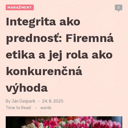
MANAŽMENT
0
Integrita ako
prednosť: Firemná
etika a jej rola ako
konkurenčná
výhoda
By
Ján Gašparík
Posted
24. 8. 2025
on
Time to Read:
-
words