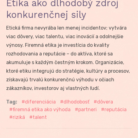
Etika ako dlhodobý zdroj
konkurenčnej sily
Etická firma nevyrába len menej incidentov; vytvára
viac dôvery, viac talentu, viac inovácií a odolnejšie
výnosy. Firemná etika je investícia do kvality
rozhodovania a reputácie – do aktíva, ktoré sa
akumuluje s každým čestným krokom. Organizácie,
ktoré etiku integrujú do stratégie, kultúry a procesov,
získavajú trvalú konkurenčnú výhodu v očiach
zákazníkov, investorov aj vlastných ľudí.
Tag:
diferenciácia
dlhodobosť
dôvera
firemná etika ako výhoda
partneri
reputácia
riziká
talent