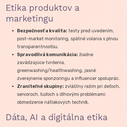
Etika produktov a
marketingu
Bezpečnosť a kvalita:
testy pred uvedením,
post-market monitoring, spätné volania s plnou
transparentnosťou.
Spravodlivá komunikácia:
žiadne
zavádzajúce tvrdenia,
greenwashing/healthwashing, jasné
zverejnenie sponzoringu a influencer spoluprác.
Zraniteľné skupiny:
zvláštny režim pri deťoch,
senioroch, ľuďoch s dlhovými problémami;
obmedzenie nátlakových techník.
Dáta, AI a digitálna etika