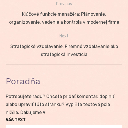
Previous
Navigácia
Previous
Kľúčové funkcie manažéra: Plánovanie,
v
post:
organizovanie, vedenie a kontrola v modernej firme
článku
Next
Next
Strategické vzdelávanie: Firemné vzdelávanie ako
post:
strategická investícia
Poradňa
Potrebujete radu? Chcete pridať komentár, doplniť
alebo upraviť túto stránku? Vyplňte textové pole
nižšie. Ďakujeme ♥
VÁŠ TEXT