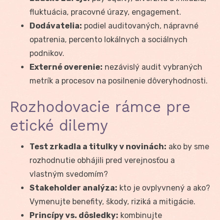
fluktuácia, pracovné úrazy, engagement.
Dodávatelia:
podiel auditovaných, nápravné
opatrenia, percento lokálnych a sociálnych
podnikov.
Externé overenie:
nezávislý audit vybraných
metrík a procesov na posilnenie dôveryhodnosti.
Rozhodovacie rámce pre
etické dilemy
Test zrkadla a titulky v novinách:
ako by sme
rozhodnutie obhájili pred verejnosťou a
vlastným svedomím?
Stakeholder analýza:
kto je ovplyvnený a ako?
Vymenujte benefity, škody, riziká a mitigácie.
Princípy vs. dôsledky:
kombinujte