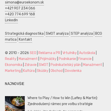
simona@euroekonom.sk
+421 907 234 066
+420 774 699 168
LinkedIn
Strategická diagnostika
|
SWOT analýza
|
STEP analýza
|
BCG
matica
|
Kontakt
© 2010 - 2026
SEO
|
Reklama a PR
|
Vrtuľníky
|
Autoškola
|
Reality
|
Manažment
|
Prijímáčky
|
Podnikanie
|
Financie
|
Ekonomika
|
Zdravie
|
SWOT
|
Podnikateľský plán
|
Manažment
|
Marketing
|
Kultúra
|
Skúšky
|
Obchod
|
Dovolenka
NAJNOVŠIE
Where to Play / How to Win (Lafley & Martin):
Zjednodušený rámec pre voľbu stratégie