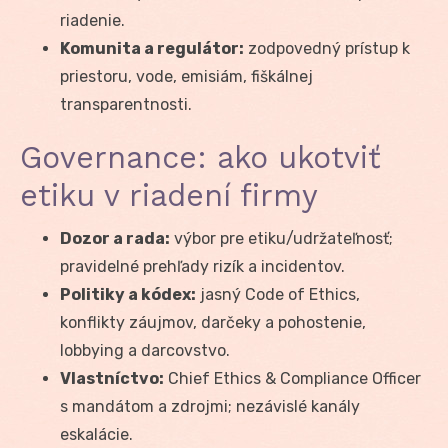
riadenie.
Komunita a regulátor:
zodpovedný prístup k
priestoru, vode, emisiám, fiškálnej
transparentnosti.
Governance: ako ukotviť
etiku v riadení firmy
Dozor a rada:
výbor pre etiku/udržateľnosť;
pravidelné prehľady rizík a incidentov.
Politiky a kódex:
jasný Code of Ethics,
konflikty záujmov, darčeky a pohostenie,
lobbying a darcovstvo.
Vlastníctvo:
Chief Ethics & Compliance Officer
s mandátom a zdrojmi; nezávislé kanály
eskalácie.