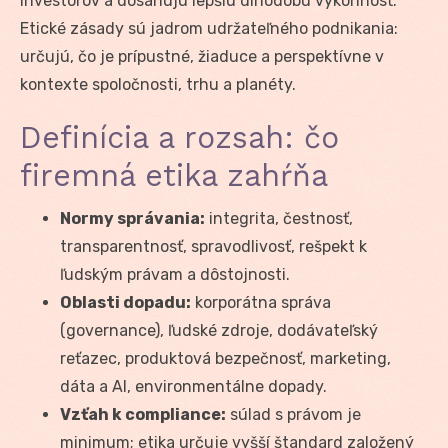
investorov a dosahujú lepšiu dlhodobú výkonnosť.
Etické zásady sú jadrom udržateľného podnikania:
určujú, čo je prípustné, žiaduce a perspektívne v
kontexte spoločnosti, trhu a planéty.
Definícia a rozsah: čo
firemná etika zahŕňa
Normy správania:
integrita, čestnosť,
transparentnosť, spravodlivosť, rešpekt k
ľudským právam a dôstojnosti.
Oblasti dopadu:
korporátna správa
(governance), ľudské zdroje, dodávateľský
reťazec, produktová bezpečnosť, marketing,
dáta a AI, environmentálne dopady.
Vzťah k compliance:
súlad s právom je
minimum; etika určuje vyšší štandard založený