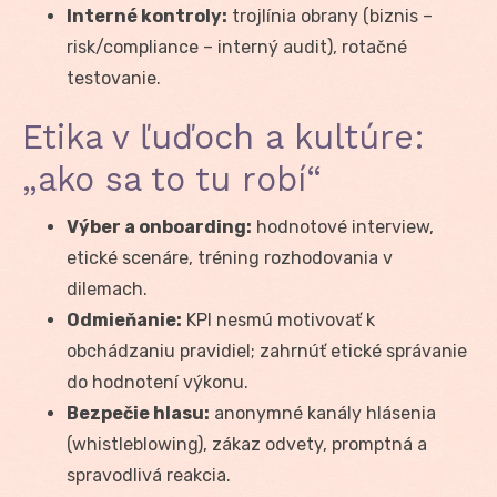
Interné kontroly:
trojlínia obrany (biznis –
risk/compliance – interný audit), rotačné
testovanie.
Etika v ľuďoch a kultúre:
„ako sa to tu robí“
Výber a onboarding:
hodnotové interview,
etické scenáre, tréning rozhodovania v
dilemach.
Odmieňanie:
KPI nesmú motivovať k
obchádzaniu pravidiel; zahrnúť etické správanie
do hodnotení výkonu.
Bezpečie hlasu:
anonymné kanály hlásenia
(whistleblowing), zákaz odvety, promptná a
spravodlivá reakcia.