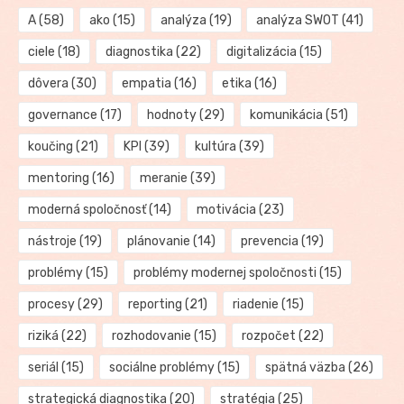
A
(58)
ako
(15)
analýza
(19)
analýza SWOT
(41)
ciele
(18)
diagnostika
(22)
digitalizácia
(15)
dôvera
(30)
empatia
(16)
etika
(16)
governance
(17)
hodnoty
(29)
komunikácia
(51)
koučing
(21)
KPI
(39)
kultúra
(39)
mentoring
(16)
meranie
(39)
moderná spoločnosť
(14)
motivácia
(23)
nástroje
(19)
plánovanie
(14)
prevencia
(19)
problémy
(15)
problémy modernej spoločnosti
(15)
procesy
(29)
reporting
(21)
riadenie
(15)
riziká
(22)
rozhodovanie
(15)
rozpočet
(22)
seriál
(15)
sociálne problémy
(15)
spätná väzba
(26)
strategická diagnostika
(20)
stratégia
(25)