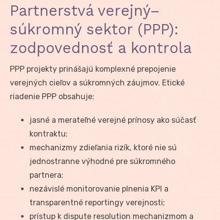
Partnerstvá verejný–
súkromný sektor (PPP):
zodpovednosť a kontrola
PPP projekty prinášajú komplexné prepojenie
verejných cieľov a súkromných záujmov. Etické
riadenie PPP obsahuje:
jasné a merateľné verejné prínosy ako súčasť
kontraktu;
mechanizmy zdieľania rizík, ktoré nie sú
jednostranne výhodné pre súkromného
partnera;
nezávislé monitorovanie plnenia KPI a
transparentné reportingy verejnosti;
prístup k dispute resolution mechanizmom a