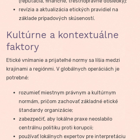
(reputácia, finančné, trestnoprávne dôsledky);
revízia a aktualizácia etických pravidiel na
základe prípadových skúseností.
Kultúrne a kontextuálne
faktory
Etické vnímanie a prijateľné normy sa líšia medzi
krajinami a regiónmi. V globálnych operáciách je
potrebné:
rozumieť miestnym právnym a kultúrnym
normám, pričom zachovať základné etické
štandardy organizácie;
zabezpečiť, aby lokálne praxe neoslabilo
centrálnu politiku proti korupcii;
používať lokálnych expertov pre interpretáciu