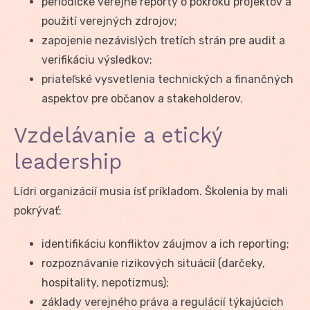
periodické verejné reporty o pokroku projektov a
použití verejných zdrojov;
zapojenie nezávislých tretích strán pre audit a
verifikáciu výsledkov;
priateľské vysvetlenia technických a finančných
aspektov pre občanov a stakeholderov.
Vzdelávanie a etický
leadership
Lídri organizácií musia ísť príkladom. Školenia by mali
pokrývať:
identifikáciu konfliktov záujmov a ich reporting;
rozpoznávanie rizikových situácií (darčeky,
hospitality, nepotizmus);
základy verejného práva a regulácií týkajúcich