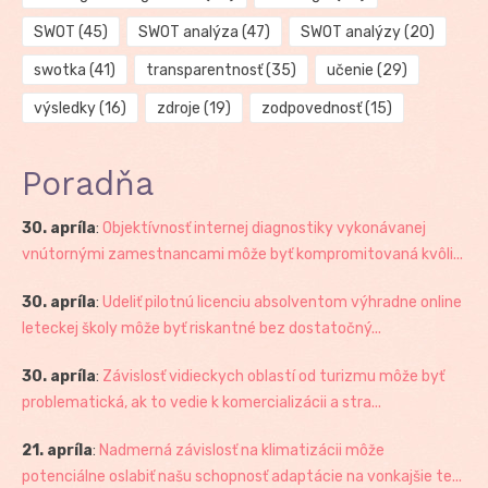
SWOT
(45)
SWOT analýza
(47)
SWOT analýzy
(20)
swotka
(41)
transparentnosť
(35)
učenie
(29)
výsledky
(16)
zdroje
(19)
zodpovednosť
(15)
Poradňa
30. apríla
:
Objektívnosť internej diagnostiky vykonávanej
vnútornými zamestnancami môže byť kompromitovaná kvôli...
30. apríla
:
Udeliť pilotnú licenciu absolventom výhradne online
leteckej školy môže byť riskantné bez dostatočný...
30. apríla
:
Závislosť vidieckych oblastí od turizmu môže byť
problematická, ak to vedie k komercializácii a stra...
21. apríla
:
Nadmerná závislosť na klimatizácii môže
potenciálne oslabiť našu schopnosť adaptácie na vonkajšie te...