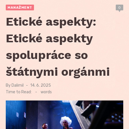
MANAŽMENT
0
Etické aspekty:
Etické aspekty
spolupráce so
štátnymi orgánmi
By
Dalimil
Posted
14. 6. 2025
on
Time to Read:
-
words