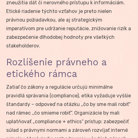
zneužitia dát či nerovného prístupu k informáciám.
Etické riadenie týchto vzťahov je preto nielen
právnou požiadavkou, ale aj strategickým
imperatívom pre udržanie reputácie, znižovanie rizík a
zabezpečenie dlhodobej hodnoty pre všetkých
stakeholderov.
Rozlíšenie právneho a
etického rámca
Zatiaľ čo zákony a regulácie určujú minimálne
pravidlá správania (compliance), etika vyžaduje vyššie
štandardy – odpoveď na otázku „čo by sme mali robiť“
nad rámec „čo smieme robiť“. Organizácie by mali
uplatňovať „compliance + ethics“ prístup: zabezpečiť
súlad s právnymi normami a zároveň rozvíjať interné