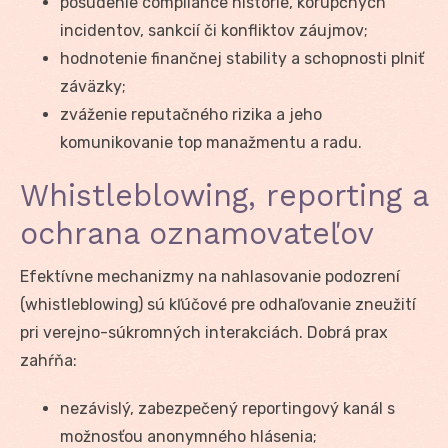
posúdenie compliance histórie, korupčných
incidentov, sankcií či konfliktov záujmov;
hodnotenie finančnej stability a schopnosti plniť
záväzky;
zváženie reputačného rizika a jeho
komunikovanie top manažmentu a radu.
Whistleblowing, reporting a
ochrana oznamovateľov
Efektívne mechanizmy na nahlasovanie podozrení
(whistleblowing) sú kľúčové pre odhaľovanie zneužití
pri verejno-súkromných interakciách. Dobrá prax
zahŕňa:
nezávislý, zabezpečený reportingový kanál s
možnosťou anonymného hlásenia;