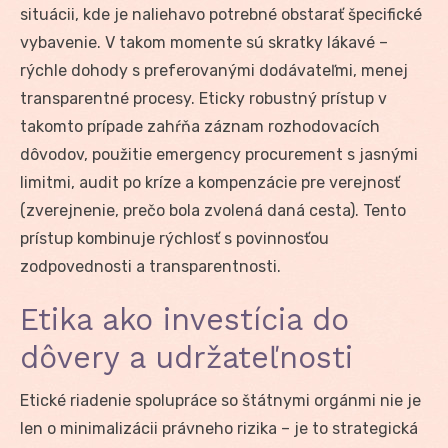
situácii, kde je naliehavo potrebné obstarať špecifické
vybavenie. V takom momente sú skratky lákavé –
rýchle dohody s preferovanými dodávateľmi, menej
transparentné procesy. Eticky robustný prístup v
takomto prípade zahŕňa záznam rozhodovacích
dôvodov, použitie emergency procurement s jasnými
limitmi, audit po kríze a kompenzácie pre verejnosť
(zverejnenie, prečo bola zvolená daná cesta). Tento
prístup kombinuje rýchlosť s povinnosťou
zodpovednosti a transparentnosti.
Etika ako investícia do
dôvery a udržateľnosti
Etické riadenie spolupráce so štátnymi orgánmi nie je
len o minimalizácii právneho rizika – je to strategická