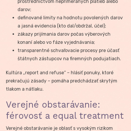
prostredníctvom neprimeraných platieb alebo
darov;
definované limity na hodnotu povolených darov
a jasná evidencia (kto dal/obdržal, účel);
zákazy prijímania darov počas výberových
konaní alebo vo fáze vyjednávania;
transparentné schvaľovacie procesy pre účasť
štátnych zástupcov na firemných podujatiach.
Kultúra „report and refuse“ – hlásiť ponuky, ktoré
prekračujú zásady – pomáha predchádzať skrytým
tlakom a nátlaku.
Verejné obstarávanie:
férovosť a equal treatment
Verejné obstarávanie je oblasť s vysokým rizikom