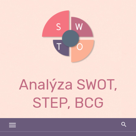
Skip
to
content
Analýza SWOT,
STEP, BCG