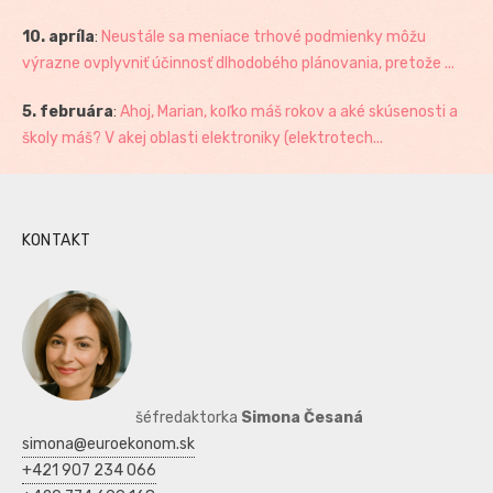
10. apríla
:
Neustále sa meniace trhové podmienky môžu
výrazne ovplyvniť účinnosť dlhodobého plánovania, pretože ...
5. februára
:
Ahoj, Marian, koľko máš rokov a aké skúsenosti a
školy máš? V akej oblasti elektroniky (elektrotech...
KONTAKT
šéfredaktorka
Simona Česaná
simona@euroekonom.sk
+421 907 234 066