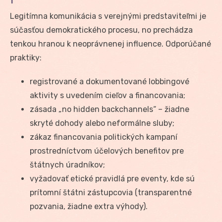
Legitímna komunikácia s verejnými predstaviteľmi je
súčasťou demokratického procesu, no prechádza
tenkou hranou k neoprávnenej influence. Odporúčané
praktiky:
registrované a dokumentované lobbingové
aktivity s uvedením cieľov a financovania;
zásada „no hidden backchannels“ – žiadne
skryté dohody alebo neformálne sluby;
zákaz financovania politických kampaní
prostredníctvom účelových benefitov pre
štátnych úradníkov;
vyžadovať etické pravidlá pre eventy, kde sú
prítomní štátni zástupcovia (transparentné
pozvania, žiadne extra výhody).