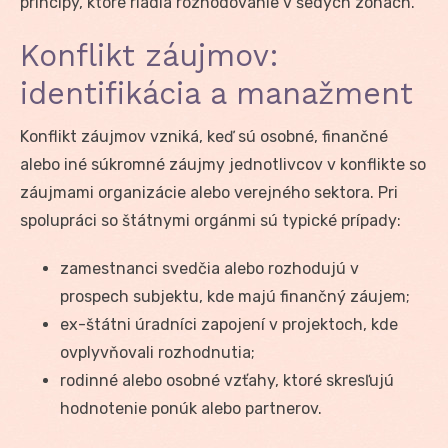
princípy, ktoré riadia rozhodovanie v šedých zónach.
Konflikt záujmov:
identifikácia a manažment
Konflikt záujmov vzniká, keď sú osobné, finančné
alebo iné súkromné záujmy jednotlivcov v konflikte so
záujmami organizácie alebo verejného sektora. Pri
spolupráci so štátnymi orgánmi sú typické prípady:
zamestnanci svedčia alebo rozhodujú v
prospech subjektu, kde majú finančný záujem;
ex-štátni úradníci zapojení v projektoch, kde
ovplyvňovali rozhodnutia;
rodinné alebo osobné vzťahy, ktoré skresľujú
hodnotenie ponúk alebo partnerov.