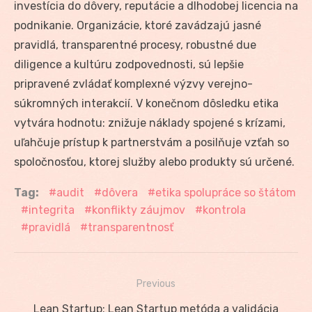
investícia do dôvery, reputácie a dlhodobej licencia na
podnikanie. Organizácie, ktoré zavádzajú jasné
pravidlá, transparentné procesy, robustné due
diligence a kultúru zodpovednosti, sú lepšie
pripravené zvládať komplexné výzvy verejno-
súkromných interakcií. V konečnom dôsledku etika
vytvára hodnotu: znižuje náklady spojené s krízami,
uľahčuje prístup k partnerstvám a posilňuje vzťah so
spoločnosťou, ktorej služby alebo produkty sú určené.
Tag:
audit
dôvera
etika spolupráce so štátom
integrita
konflikty záujmov
kontrola
pravidlá
transparentnosť
Previous
Navigácia
Previous
Lean Startup: Lean Startup metóda a validácia