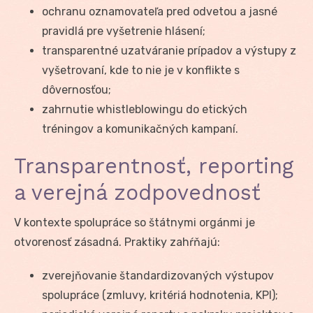
ochranu oznamovateľa pred odvetou a jasné
pravidlá pre vyšetrenie hlásení;
transparentné uzatváranie prípadov a výstupy z
vyšetrovaní, kde to nie je v konflikte s
dôvernosťou;
zahrnutie whistleblowingu do etických
tréningov a komunikačných kampaní.
Transparentnosť, reporting
a verejná zodpovednosť
V kontexte spolupráce so štátnymi orgánmi je
otvorenosť zásadná. Praktiky zahŕňajú:
zverejňovanie štandardizovaných výstupov
spolupráce (zmluvy, kritériá hodnotenia, KPI);