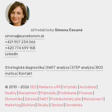
šéfredaktorka
Simona Česaná
simona@euroekonom.sk
+421 907 234 066
+420 774 699 168
LinkedIn
Strategická diagnostika
|
SWOT analýza
|
STEP analýza
|
BCG
matica
|
Kontakt
© 2010 - 2026
SEO
|
Reklama a PR
|
Vrtuľníky
|
Autoškola
|
Reality
|
Manažment
|
Prijímáčky
|
Podnikanie
|
Financie
|
Ekonomika
|
Zdravie
|
SWOT
|
Podnikateľský plán
|
Manažment
|
Marketing
|
Kultúra
|
Skúšky
|
Obchod
|
Dovolenka