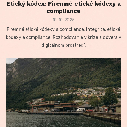
Etický kódex: Firemné etické kódexy a
compliance
Posted
18. 10. 2025
on
Firemné etické kódexy a compliance: Integrita, etické
kódexy a compliance. Rozhodovanie v kríze a dôvera v
digitálnom prostredí.