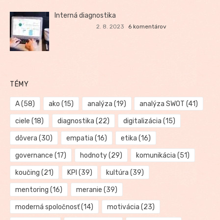
Interná diagnostika
2. 8. 2023
6 komentárov
TÉMY
A
(58)
ako
(15)
analýza
(19)
analýza SWOT
(41)
ciele
(18)
diagnostika
(22)
digitalizácia
(15)
dôvera
(30)
empatia
(16)
etika
(16)
governance
(17)
hodnoty
(29)
komunikácia
(51)
koučing
(21)
KPI
(39)
kultúra
(39)
mentoring
(16)
meranie
(39)
moderná spoločnosť
(14)
motivácia
(23)