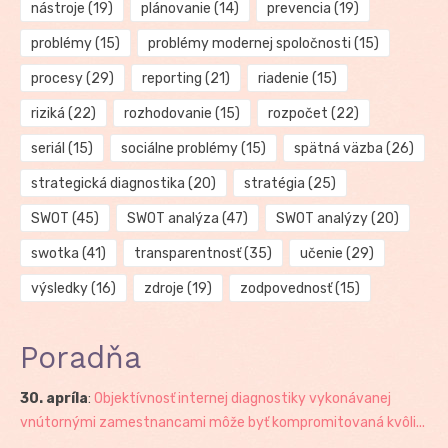
nástroje
(19)
plánovanie
(14)
prevencia
(19)
problémy
(15)
problémy modernej spoločnosti
(15)
procesy
(29)
reporting
(21)
riadenie
(15)
riziká
(22)
rozhodovanie
(15)
rozpočet
(22)
seriál
(15)
sociálne problémy
(15)
spätná väzba
(26)
strategická diagnostika
(20)
stratégia
(25)
SWOT
(45)
SWOT analýza
(47)
SWOT analýzy
(20)
swotka
(41)
transparentnosť
(35)
učenie
(29)
výsledky
(16)
zdroje
(19)
zodpovednosť
(15)
Poradňa
30. apríla
:
Objektívnosť internej diagnostiky vykonávanej
vnútornými zamestnancami môže byť kompromitovaná kvôli...