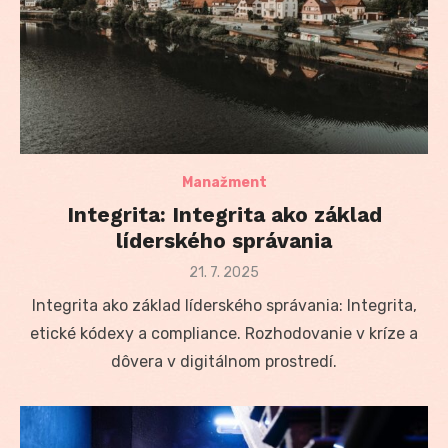
Manažment
Integrita: Integrita ako základ
líderského správania
Posted
21. 7. 2025
on
Integrita ako základ líderského správania: Integrita,
etické kódexy a compliance. Rozhodovanie v kríze a
dôvera v digitálnom prostredí.