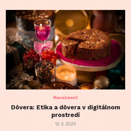
Manažment
Dôvera: Etika a dôvera v digitálnom
prostredí
Posted
12. 5. 2025
on