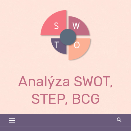
Skip
to
content
Analýza SWOT,
STEP, BCG