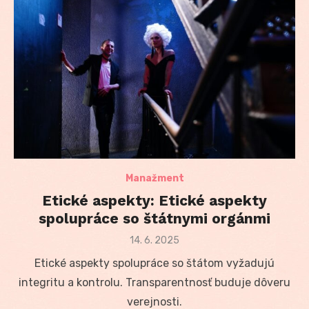
Manažment
Etické aspekty: Etické aspekty
spolupráce so štátnymi orgánmi
Posted
14. 6. 2025
on
Etické aspekty spolupráce so štátom vyžadujú
integritu a kontrolu. Transparentnosť buduje dôveru
verejnosti.