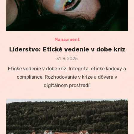
Manažment
Líderstvo: Etické vedenie v dobe kríz
Posted
31. 8. 2025
on
Etické vedenie v dobe kríz: Integrita, etické kódexy a
compliance. Rozhodovanie v kríze a dôvera v
digitálnom prostredí.