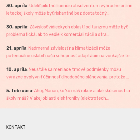
30. apríla
:
Udeliť pilotnú licenciu absolventom výhradne online
leteckej školy môže byť riskantné bez dostatočný...
30. apríla
:
Závislosť vidieckych oblastí od turizmu môže byť
problematická, ak to vedie k komercializácii a stra...
21. apríla
:
Nadmerná závislosť na klimatizácii môže
potenciálne oslabiť našu schopnosť adaptácie na vonkajšie te...
10. apríla
:
Neustále sa meniace trhové podmienky môžu
výrazne ovplyvniť účinnosť dlhodobého plánovania, pretože ...
5. februára
:
Ahoj, Marian, koľko máš rokov a aké skúsenosti a
školy máš? V akej oblasti elektroniky (elektrotech...
KONTAKT