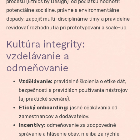
procesu (Ethics by Design): od počiatku hodnotiť
potenciálne sociálne, právne a environmentálne
dopady, zapojiť multi-disciplinárne tímy a pravidelne
revidovať rozhodnutia pri prototypovaní a scale-up.
Kultúra integrity:
vzdelávanie a
odmeňovanie
Vzdělávanie:
pravidelné školenia o etike dát,
bezpečnosti a pravidlách používania nástrojov
(aj praktické scenáre).
Etický onboarding:
jasné očakávania od
zamestnancov a dodávateľov.
Incentívy:
odmeňovanie za zodpovedné
správanie a hlásenie obáv, nie iba za rýchle