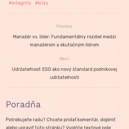
integrita
krízy
Previous
Navigácia
Previous
Manažér vs. líder: Fundamentálny rozdiel medzi
v
post:
manažérom a skutočným lídrom
článku
Next
Next
Udržateľnosť: ESG ako nový štandard podnikovej
post:
udržateľnosti
Poradňa
Potrebujete radu? Chcete pridať komentár, doplniť
alebo upraviť túto stránku? Vyplňte textové pole