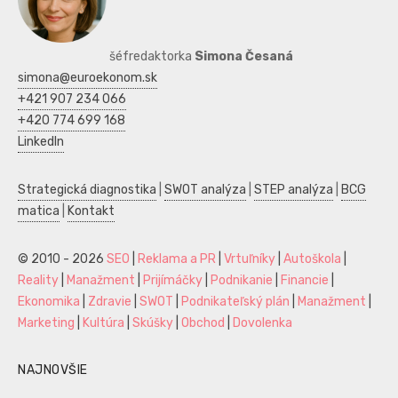
šéfredaktorka
Simona Česaná
simona@euroekonom.sk
+421 907 234 066
+420 774 699 168
LinkedIn
Strategická diagnostika
|
SWOT analýza
|
STEP analýza
|
BCG
matica
|
Kontakt
© 2010 - 2026
SEO
|
Reklama a PR
|
Vrtuľníky
|
Autoškola
|
Reality
|
Manažment
|
Prijímáčky
|
Podnikanie
|
Financie
|
Ekonomika
|
Zdravie
|
SWOT
|
Podnikateľský plán
|
Manažment
|
Marketing
|
Kultúra
|
Skúšky
|
Obchod
|
Dovolenka
NAJNOVŠIE