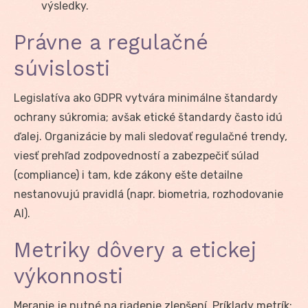
výsledky.
Právne a regulačné
súvislosti
Legislatíva ako GDPR vytvára minimálne štandardy
ochrany súkromia; avšak etické štandardy často idú
ďalej. Organizácie by mali sledovať regulačné trendy,
viesť prehľad zodpovedností a zabezpečiť súlad
(compliance) i tam, kde zákony ešte detailne
nestanovujú pravidlá (napr. biometria, rozhodovanie
AI).
Metriky dôvery a etickej
výkonnosti
Meranie je nutné na riadenie zlepšení. Príklady metrík: