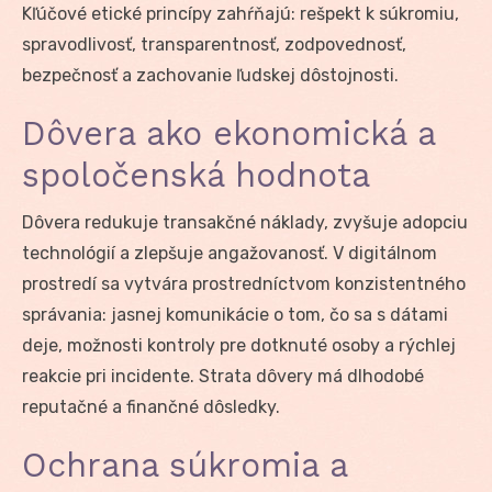
Kľúčové etické princípy zahŕňajú: rešpekt k súkromiu,
spravodlivosť, transparentnosť, zodpovednosť,
bezpečnosť a zachovanie ľudskej dôstojnosti.
Dôvera ako ekonomická a
spoločenská hodnota
Dôvera redukuje transakčné náklady, zvyšuje adopciu
technológií a zlepšuje angažovanosť. V digitálnom
prostredí sa vytvára prostredníctvom konzistentného
správania: jasnej komunikácie o tom, čo sa s dátami
deje, možnosti kontroly pre dotknuté osoby a rýchlej
reakcie pri incidente. Strata dôvery má dlhodobé
reputačné a finančné dôsledky.
Ochrana súkromia a