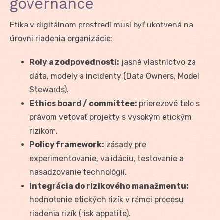
governance
Etika v digitálnom prostredí musí byť ukotvená na
úrovni riadenia organizácie:
Roly a zodpovednosti:
jasné vlastníctvo za
dáta, modely a incidenty (Data Owners, Model
Stewards).
Ethics board / committee:
prierezové telo s
právom vetovať projekty s vysokým etickým
rizikom.
Policy framework:
zásady pre
experimentovanie, validáciu, testovanie a
nasadzovanie technológií.
Integrácia do rizikového manažmentu:
hodnotenie etických rizík v rámci procesu
riadenia rizík (risk appetite).