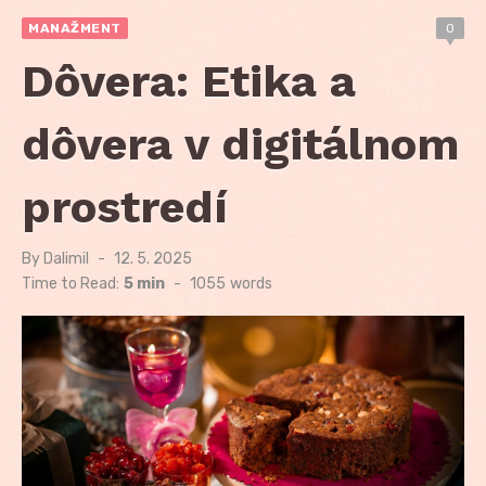
MANAŽMENT
0
Dôvera: Etika a
dôvera v digitálnom
prostredí
By
Dalimil
Posted
12. 5. 2025
on
Time to Read:
5 min
-
1055
words