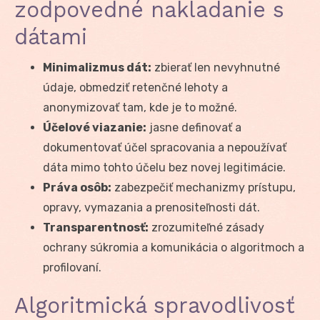
zodpovedné nakladanie s
dátami
Minimalizmus dát:
zbierať len nevyhnutné
údaje, obmedziť retenčné lehoty a
anonymizovať tam, kde je to možné.
Účelové viazanie:
jasne definovať a
dokumentovať účel spracovania a nepoužívať
dáta mimo tohto účelu bez novej legitimácie.
Práva osôb:
zabezpečiť mechanizmy prístupu,
opravy, vymazania a prenositeľnosti dát.
Transparentnosť:
zrozumiteľné zásady
ochrany súkromia a komunikácia o algoritmoch a
profilovaní.
Algoritmická spravodlivosť