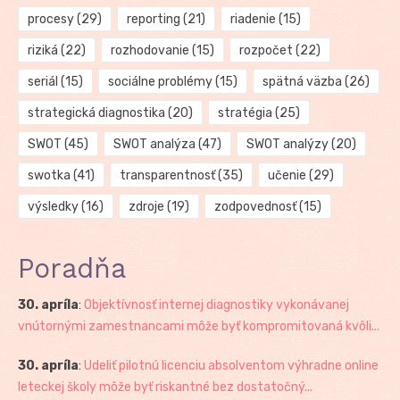
procesy
(29)
reporting
(21)
riadenie
(15)
riziká
(22)
rozhodovanie
(15)
rozpočet
(22)
seriál
(15)
sociálne problémy
(15)
spätná väzba
(26)
strategická diagnostika
(20)
stratégia
(25)
SWOT
(45)
SWOT analýza
(47)
SWOT analýzy
(20)
swotka
(41)
transparentnosť
(35)
učenie
(29)
výsledky
(16)
zdroje
(19)
zodpovednosť
(15)
Poradňa
30. apríla
:
Objektívnosť internej diagnostiky vykonávanej
vnútornými zamestnancami môže byť kompromitovaná kvôli...
30. apríla
:
Udeliť pilotnú licenciu absolventom výhradne online
leteckej školy môže byť riskantné bez dostatočný...