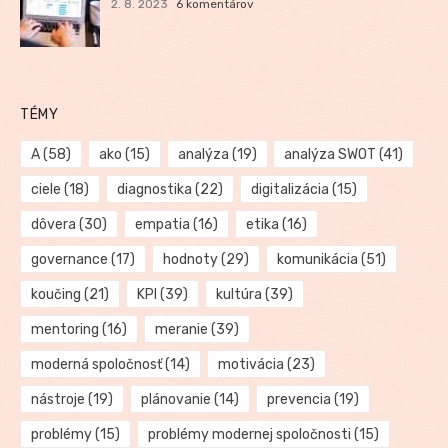
2. 8. 2023
6 komentárov
TÉMY
A
(58)
ako
(15)
analýza
(19)
analýza SWOT
(41)
ciele
(18)
diagnostika
(22)
digitalizácia
(15)
dôvera
(30)
empatia
(16)
etika
(16)
governance
(17)
hodnoty
(29)
komunikácia
(51)
koučing
(21)
KPI
(39)
kultúra
(39)
mentoring
(16)
meranie
(39)
moderná spoločnosť
(14)
motivácia
(23)
nástroje
(19)
plánovanie
(14)
prevencia
(19)
problémy
(15)
problémy modernej spoločnosti
(15)