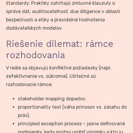
štandardy. Praktiky zahŕňajú zmluvné klauzuly o
správe dát, auditovateľnosť, due diligence v oblasti
bezpečnosti a etiky a pravidelné hodnotenia
dodávateľských modelov.
Riešenie dilemat: rámce
rozhodovania
V reále sa objavujú konfliktné požiadavky (napr.
zefektívnenie vs. súkromie). Užitečné sú
rozhodovacie rámce:
stakeholder mapping dopadov,
proportionality test (váha prínosov vs. zásahu do
práv),
principled exception process – jasne definované
podmienky, kedy možno urobiť výnimku a kto ju