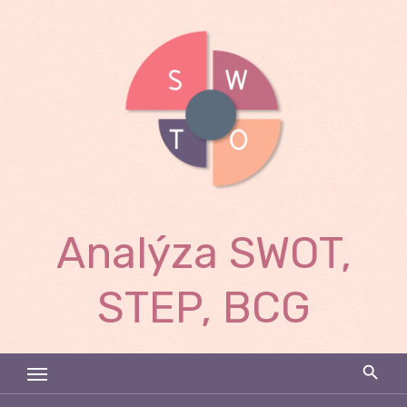
Skip
to
content
Analýza SWOT,
STEP, BCG