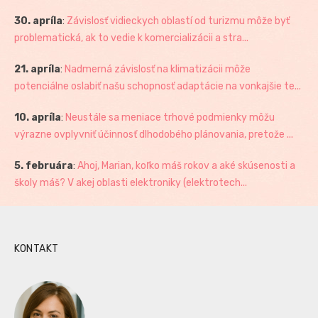
30. apríla
:
Závislosť vidieckych oblastí od turizmu môže byť
problematická, ak to vedie k komercializácii a stra...
21. apríla
:
Nadmerná závislosť na klimatizácii môže
potenciálne oslabiť našu schopnosť adaptácie na vonkajšie te...
10. apríla
:
Neustále sa meniace trhové podmienky môžu
výrazne ovplyvniť účinnosť dlhodobého plánovania, pretože ...
5. februára
:
Ahoj, Marian, koľko máš rokov a aké skúsenosti a
školy máš? V akej oblasti elektroniky (elektrotech...
KONTAKT