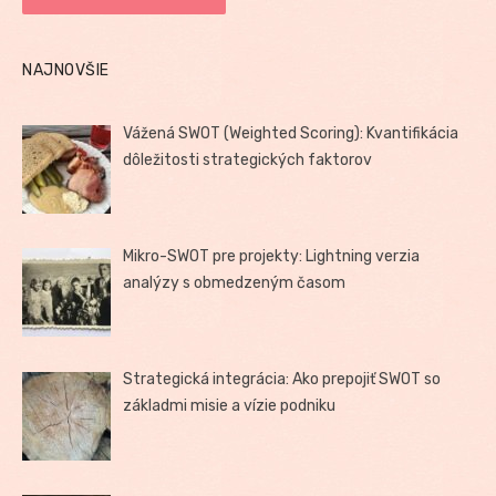
NAJNOVŠIE
Vážená SWOT (Weighted Scoring): Kvantifikácia
dôležitosti strategických faktorov
Mikro-SWOT pre projekty: Lightning verzia
analýzy s obmedzeným časom
Strategická integrácia: Ako prepojiť SWOT so
základmi misie a vízie podniku