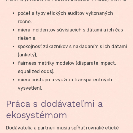
počet a typy etických auditov vykonaných
ročne,
miera incidentov súvisiacich s dátami a ich čas
riešenia,
spokojnosť zákazníkov s nakladaním s ich dátami
(ankety),
fairness metriky modelov (disparate impact,
equalized odds),
miera prístupu a využitia transparentných
vysvetlení.
Práca s dodávateľmi a
ekosystémom
Dodávatelia a partneri musia spĺňať rovnaké etické