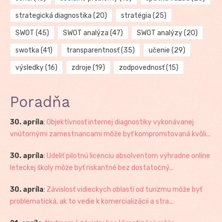
strategická diagnostika
(20)
stratégia
(25)
SWOT
(45)
SWOT analýza
(47)
SWOT analýzy
(20)
swotka
(41)
transparentnosť
(35)
učenie
(29)
výsledky
(16)
zdroje
(19)
zodpovednosť
(15)
Poradňa
30. apríla
:
Objektívnosť internej diagnostiky vykonávanej
vnútornými zamestnancami môže byť kompromitovaná kvôli...
30. apríla
:
Udeliť pilotnú licenciu absolventom výhradne online
leteckej školy môže byť riskantné bez dostatočný...
30. apríla
:
Závislosť vidieckych oblastí od turizmu môže byť
problematická, ak to vedie k komercializácii a stra...