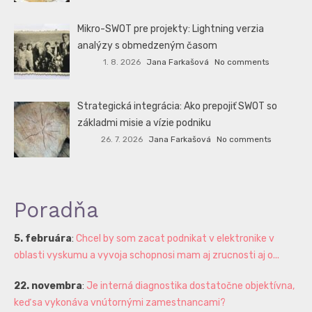
Mikro-SWOT pre projekty: Lightning verzia
analýzy s obmedzeným časom
1. 8. 2026
Jana Farkašová
No comments
Strategická integrácia: Ako prepojiť SWOT so
základmi misie a vízie podniku
26. 7. 2026
Jana Farkašová
No comments
Poradňa
5. februára
:
Chcel by som zacat podnikat v elektronike v
oblasti vyskumu a vyvoja schopnosi mam aj zrucnosti aj o...
22. novembra
:
Je interná diagnostika dostatočne objektívna,
keď sa vykonáva vnútornými zamestnancami?