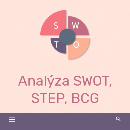
Skip
to
content
Analýza SWOT,
STEP, BCG