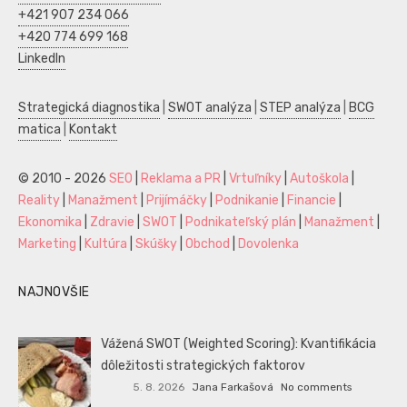
+421 907 234 066
+420 774 699 168
LinkedIn
Strategická diagnostika
|
SWOT analýza
|
STEP analýza
|
BCG
matica
|
Kontakt
© 2010 - 2026
SEO
|
Reklama a PR
|
Vrtuľníky
|
Autoškola
|
Reality
|
Manažment
|
Prijímáčky
|
Podnikanie
|
Financie
|
Ekonomika
|
Zdravie
|
SWOT
|
Podnikateľský plán
|
Manažment
|
Marketing
|
Kultúra
|
Skúšky
|
Obchod
|
Dovolenka
NAJNOVŠIE
Vážená SWOT (Weighted Scoring): Kvantifikácia
dôležitosti strategických faktorov
5. 8. 2026
Jana Farkašová
No comments