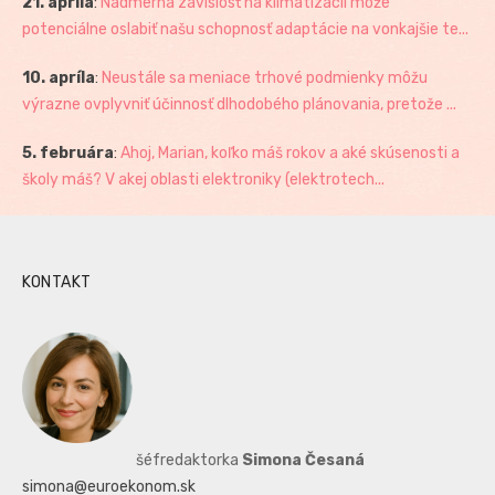
21. apríla
:
Nadmerná závislosť na klimatizácii môže
potenciálne oslabiť našu schopnosť adaptácie na vonkajšie te...
10. apríla
:
Neustále sa meniace trhové podmienky môžu
výrazne ovplyvniť účinnosť dlhodobého plánovania, pretože ...
5. februára
:
Ahoj, Marian, koľko máš rokov a aké skúsenosti a
školy máš? V akej oblasti elektroniky (elektrotech...
KONTAKT
šéfredaktorka
Simona Česaná
simona@euroekonom.sk