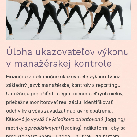
Úloha ukazovateľov výkonu
v manažérskej kontrole
Finančné a nefinančné ukazovatele výkonu tvoria
základný jazyk manažérskej kontroly a reportingu.
Umožňujú preložiť stratégiu do merateľných cieľov,
priebežne monitorovať realizáciu, identifikovať
odchýlky a včas zavádzať nápravné opatrenia.
Kľúčové je vyvážiť
výsledkovo orientované
(lagging)
metriky s
prediktívnymi
(leading) indikátormi, aby sa
predišlo reaktívnemu riadeniu a „kroku za faktom“.