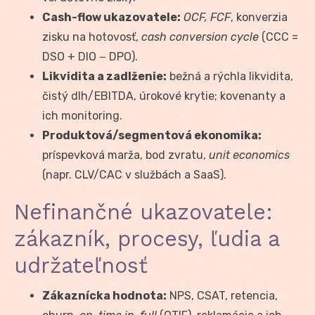
Cash-flow ukazovatele:
OCF, FCF
, konverzia
zisku na hotovosť,
cash conversion cycle
(CCC =
DSO + DIO − DPO).
Likvidita a zadlženie:
bežná a rýchla likvidita,
čistý dlh/EBITDA, úrokové krytie; kovenanty a
ich monitoring.
Produktová/segmentová ekonomika:
príspevková marža, bod zvratu,
unit economics
(napr. CLV/CAC v službách a SaaS).
Nefinančné ukazovatele:
zákazník, procesy, ľudia a
udržateľnosť
Zákaznícka hodnota:
NPS, CSAT, retencia,