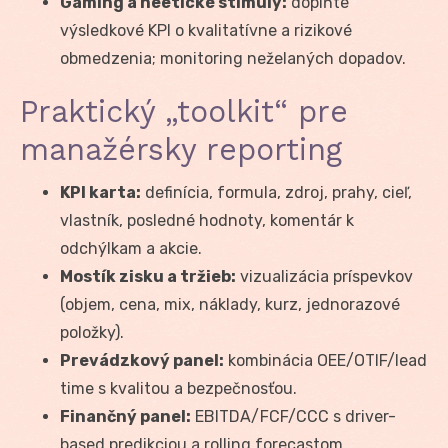
Gaming a neetické stimuly:
doplňte
výsledkové KPI o kvalitatívne a rizikové
obmedzenia; monitoring neželaných dopadov.
Praktický „toolkit“ pre
manažérsky reporting
KPI karta:
definícia, formula, zdroj, prahy, cieľ,
vlastník, posledné hodnoty, komentár k
odchýlkam a akcie.
Mostík zisku a tržieb:
vizualizácia príspevkov
(objem, cena, mix, náklady, kurz, jednorazové
položky).
Prevádzkový panel:
kombinácia OEE/OTIF/lead
time s kvalitou a bezpečnosťou.
Finančný panel:
EBITDA/FCF/CCC s driver-
based predikciou a rolling forecastom.