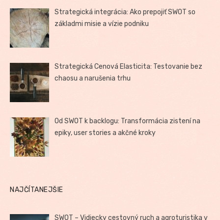
Strategická integrácia: Ako prepojiť SWOT so
základmi misie a vízie podniku
Strategická Cenová Elasticita: Testovanie bez
chaosu a narušenia trhu
Od SWOT k backlogu: Transformácia zistení na
epiky, user stories a akčné kroky
NAJČÍTANEJŠIE
SWOT – Vidiecky cestovný ruch a agroturistika v