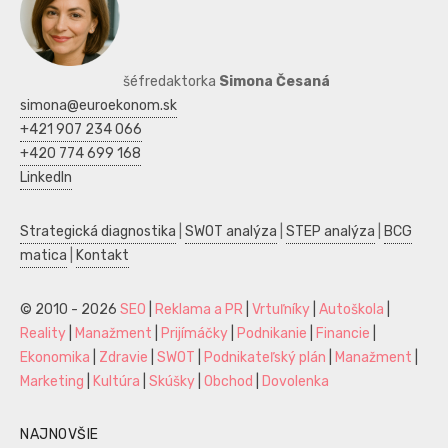
šéfredaktorka
Simona Česaná
simona@euroekonom.sk
+421 907 234 066
+420 774 699 168
LinkedIn
Strategická diagnostika
|
SWOT analýza
|
STEP analýza
|
BCG
matica
|
Kontakt
© 2010 - 2026
SEO
|
Reklama a PR
|
Vrtuľníky
|
Autoškola
|
Reality
|
Manažment
|
Prijímáčky
|
Podnikanie
|
Financie
|
Ekonomika
|
Zdravie
|
SWOT
|
Podnikateľský plán
|
Manažment
|
Marketing
|
Kultúra
|
Skúšky
|
Obchod
|
Dovolenka
NAJNOVŠIE