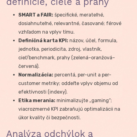
definície, ciele a prahy
SMART a FAIR:
špecifické, merateľné,
dosiahnuteľné, relevantné, časované; férové
vzhľadom na vplyv tímu.
Definičná karta KPI:
názov, účel, formula,
jednotka, periodicita, zdroj, vlastník,
cieľ/benchmark, prahy (zelená–oranžová–
červená).
Normalizácia:
percentá, per-unit a per-
customer metriky; oddeľte vplyv objemu od
efektívnosti (indexy).
Etika merania:
minimalizujte „gaming“;
viacrozmerné KPI zabraňujú optimalizácii na
úkor kvality či bezpečnosti.
Analýza odchýlok a