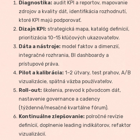
Diagnostika:
audit KPI a reportov, mapovanie
zdrojov a kvality dát, identifikácia rozhodnutí,
ktoré KPI majú podporovať.
Dizajn KPI:
strategická mapa, katalóg definícií,
prioritizácia 10–15 kľúčových ukazovateľov.
Dáta a nástroje:
model faktov a dimenzií,
integračné rozhrania, BI dashboardy a
prístupové práva.
Pilot a kalibrácia:
1–2 útvary, test prahov, A/B
vizualizácie, spätná väzba používateľov.
Roll-out:
školenia, prevod k pôvodcom dát,
nastavenie governance a cadency
(týždenné/mesačné kvartálne fórum).
Kontinuálne zlepšovanie:
polročné revízie
definícií, doplnenie leading indikátorov, refaktor
vizualizácií.