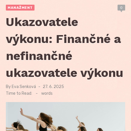
MANAŽMENT
0
Ukazovatele
výkonu: Finančné a
nefinančné
ukazovatele výkonu
By
Eva Senková
Posted
27. 6. 2025
on
Time to Read:
-
words