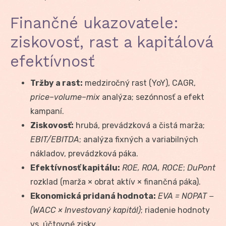
Finančné ukazovatele:
ziskovosť, rast a kapitálová
efektívnosť
Tržby a rast:
medziročný rast (YoY), CAGR,
price–volume–mix
analýza; sezónnosť a efekt
kampaní.
Ziskovosť:
hrubá, prevádzková a čistá marža;
EBIT/EBITDA
; analýza fixných a variabilných
nákladov, prevádzková páka.
Efektívnosť kapitálu:
ROE, ROA, ROCE
;
DuPont
rozklad (marža × obrat aktív × finančná páka).
Ekonomická pridaná hodnota:
EVA = NOPAT −
(WACC × Investovaný kapitál)
; riadenie hodnoty
vs. účtovné zisky.