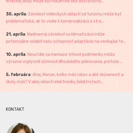
leteckej školy môže byť riskantné bez dostatočný...
30. apríla
:
Závislosť vidieckych oblastí od turizmu môže byť
problematická, ak to vedie k komercializácii a stra...
21. apríla
:
Nadmerná závislosť na klimatizácii môže
potenciálne oslabiť našu schopnosť adaptácie na vonkajšie te...
10. apríla
:
Neustále sa meniace trhové podmienky môžu
výrazne ovplyvniť účinnosť dlhodobého plánovania, pretože ...
5. februára
:
Ahoj, Marian, koľko máš rokov a aké skúsenosti a
školy máš? V akej oblasti elektroniky (elektrotech...
KONTAKT