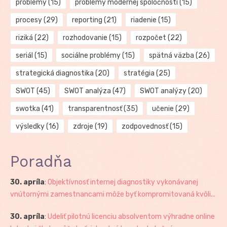
problémy
(15)
problémy modernej spoločnosti
(15)
procesy
(29)
reporting
(21)
riadenie
(15)
riziká
(22)
rozhodovanie
(15)
rozpočet
(22)
seriál
(15)
sociálne problémy
(15)
spätná väzba
(26)
strategická diagnostika
(20)
stratégia
(25)
SWOT
(45)
SWOT analýza
(47)
SWOT analýzy
(20)
swotka
(41)
transparentnosť
(35)
učenie
(29)
výsledky
(16)
zdroje
(19)
zodpovednosť
(15)
Poradňa
30. apríla
:
Objektívnosť internej diagnostiky vykonávanej
vnútornými zamestnancami môže byť kompromitovaná kvôli...
30. apríla
:
Udeliť pilotnú licenciu absolventom výhradne online