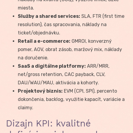
miesta.
Služby a shared services:
SLA, FTR (first time
resolution), čas spracovania, náklady na
ticket/objednávku.
Retail a e-commerce:
GMROI, konverzný
pomer, AOV, obrat zásob, maržový mix, náklady
na doručenie.
SaaS a digitálne platformy:
ARR/MRR,
net/gross retention, CAC payback, CLV,
DAU/WAU/MAU, aktivácia a kohorty.
Projektový biznis:
EVM (CPI, SPI), percento
dokončenia, backlog, využitie kapacít, variácie a
claimy.
Dizajn KPI: kvalitné