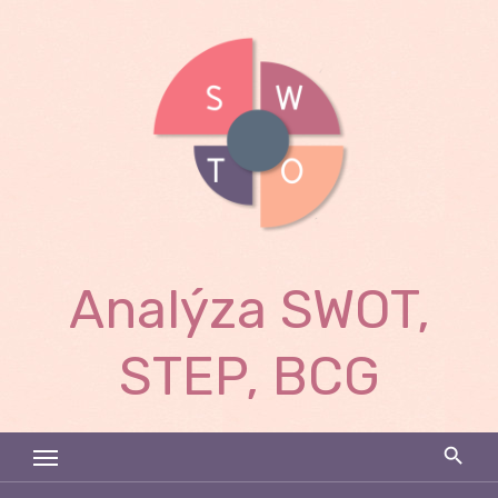
Skip
to
content
Analýza SWOT,
STEP, BCG