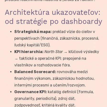
Architektúra ukazovateľov:
od stratégie po dashboardy
Strategická mapa:
preklad vízie do cieľov v
perspektívach (finančná, zákaznícka, procesná,
ľudský kapitál/ESG).
KPI hierarchia:
North Star
→ kľúčové výsledky
→ taktické a operačné KPI; prepojené na
vlastníkov a rozhodovacie fóra.
Balanced Scorecard:
rovnováha medzi
finančným výkonom, zákazníckou hodnotou,
internými procesmi a učením/rozvojom.
Governance KPI:
katalóg definícií (formula,
granularity, periodicita), zdroj dát,
zodpovednosť, kritériá kvality dát.