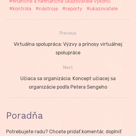
finančné a nefinančné ukazovatele výkonu
kontrola
nástroje
reporty
ukazovatele
Previous
Navigácia
Previous
Virtuálna spolupráca: Výzvy a prínosy virtuálnej
v
post:
spolupráce
článku
Next
Next
Učiaca sa organizácia: Koncept učiacej sa
post:
organizácie podľa Petera Sengeho
Poradňa
Potrebujete radu? Chcete pridať komentár, doplniť