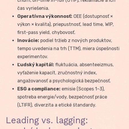
churn,
on-time in-full
(OTIF), reklamácie a ich
čas vyriešenia.
Operatívna výkonnosť:
OEE (dostupnosť ×
výkon × kvalita), priepustnosť, lead time, WIP,
first-pass yield, chybovosť.
Inovácie:
podiel tržieb z nových produktov,
tempo uvedenia na trh (TTM), miera úspešnosti
experimentov.
Ľudský kapitál:
fluktuácia, absenteeizmus,
vyťaženie kapacít, zručnostný index,
angažovanosť a psychologická bezpečnosť.
ESG a compliance:
emisie (Scopes 1–3),
spotreba energie/vody, bezpečnosť práce
(LTIFR), diverzita a etické štandardy.
Leading vs. lagging: