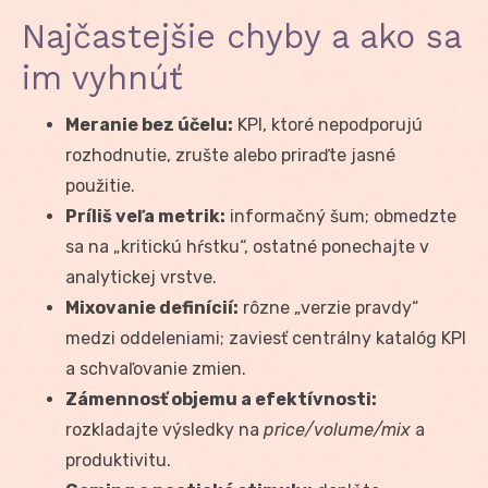
Najčastejšie chyby a ako sa
im vyhnúť
Meranie bez účelu:
KPI, ktoré nepodporujú
rozhodnutie, zrušte alebo priraďte jasné
použitie.
Príliš veľa metrik:
informačný šum; obmedzte
sa na „kritickú hŕstku“, ostatné ponechajte v
analytickej vrstve.
Mixovanie definícií:
rôzne „verzie pravdy“
medzi oddeleniami; zaviesť centrálny katalóg KPI
a schvaľovanie zmien.
Zámennosť objemu a efektívnosti:
rozkladajte výsledky na
price/volume/mix
a
produktivitu.