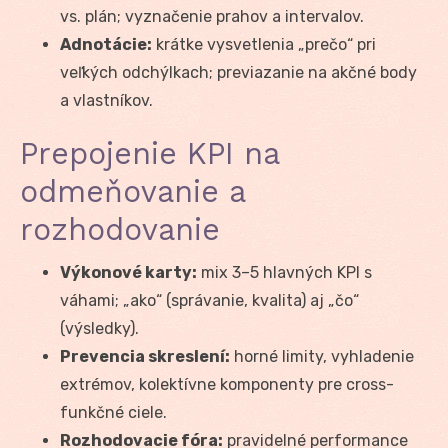
vs. plán; vyznačenie prahov a intervalov.
Adnotácie:
krátke vysvetlenia „prečo“ pri
veľkých odchýlkach; previazanie na akčné body
a vlastníkov.
Prepojenie KPI na
odmeňovanie a
rozhodovanie
Výkonové karty:
mix 3–5 hlavných KPI s
váhami; „ako“ (správanie, kvalita) aj „čo“
(výsledky).
Prevencia skreslení:
horné limity, vyhladenie
extrémov, kolektívne komponenty pre cross-
funkčné ciele.
Rozhodovacie fóra:
pravidelné performance