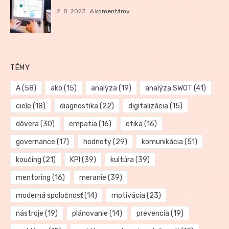
2. 8. 2023
6 komentárov
TÉMY
A
(58)
ako
(15)
analýza
(19)
analýza SWOT
(41)
ciele
(18)
diagnostika
(22)
digitalizácia
(15)
dôvera
(30)
empatia
(16)
etika
(16)
governance
(17)
hodnoty
(29)
komunikácia
(51)
koučing
(21)
KPI
(39)
kultúra
(39)
mentoring
(16)
meranie
(39)
moderná spoločnosť
(14)
motivácia
(23)
nástroje
(19)
plánovanie
(14)
prevencia
(19)