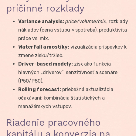
príčinné rozklady
Variance analysis:
price/volume/mix
, rozklady
nákladov (cena vstupu × spotreba), produktivita
práce vs. mix.
Waterfall a mostíky:
vizualizácia príspevkov k
zmene zisku/tržieb.
Driver-based modely:
zisk ako funkcia
hlavných „driverov“; senzitívnosť a scenáre
(P50/P80).
Rolling forecast:
priebežná aktualizácia
očakávaní; kombinácia štatistických a
manažérskych vstupov.
Riadenie pracovného
kapitálu a konverzia na