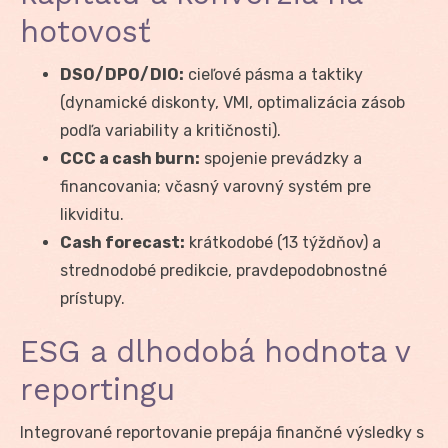
hotovosť
DSO/DPO/DIO:
cieľové pásma a taktiky
(dynamické diskonty, VMI, optimalizácia zásob
podľa variability a kritičnosti).
CCC a cash burn:
spojenie prevádzky a
financovania; včasný varovný systém pre
likviditu.
Cash forecast:
krátkodobé (13 týždňov) a
strednodobé predikcie, pravdepodobnostné
prístupy.
ESG a dlhodobá hodnota v
reportingu
Integrované reportovanie prepája finančné výsledky s