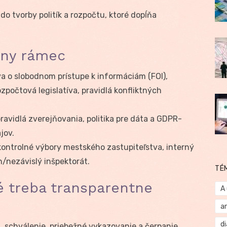
o tvorby politík a rozpočtu, ktoré dopĺňa
álny rámec
va o slobodnom prístupe k informáciám (FOI),
zpočtová legislatíva, pravidlá konfliktných
ravidlá zverejňovania, politika pre dáta a GDPR-
jov.
ontrolné výbory mestského zastupiteľstva, interný
/nezávislý inšpektorát.
TÉ
ré treba transparentne
A
a
d
 schválenie, priebežné vykazovanie a čerpanie