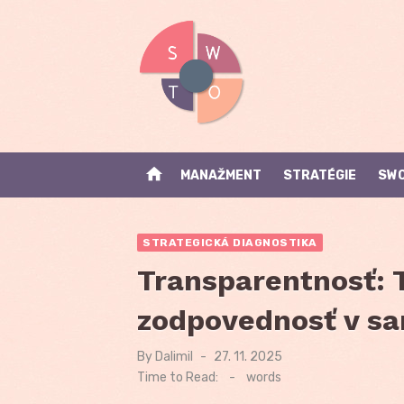
Skip
to
content
home
MANAŽMENT
STRATÉGIE
SWO
STRATEGICKÁ DIAGNOSTIKA
Transparentnosť: 
zodpovednosť v s
By
Dalimil
Posted
27. 11. 2025
on
Time to Read:
-
words