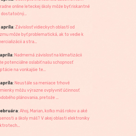
radne online leteckej školy môže byť riskantné
 dostatočný...
 apríla
:
Závislosť vidieckych oblastí od
izmu môže byť problematická, ak to vedie k
rcializácii a stra...
 apríla
:
Nadmerná závislosť na klimatizácii
e potenciálne oslabiť našu schopnosť
ptácie na vonkajšie te...
 apríla
:
Neustále sa meniace trhové
mienky môžu výrazne ovplyvniť účinnosť
odobého plánovania, pretože ...
februára
:
Ahoj, Marian, koľko máš rokov a aké
senosti a školy máš? V akej oblasti elektroniky
ktrotech...