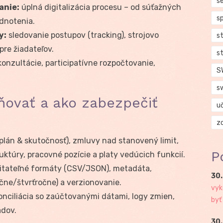
se
anie:
úplná digitalizácia procesu – od súťažných
s
dnotenia.
y:
sledovanie postupov (tracking), strojovo
s
pre žiadateľov.
s
konzultácie, participatívne rozpočtovanie,
S
s
ňovať a ako zabezpečiť
u
z
plán & skutočnosť), zmluvy nad stanovený limit,
P
ruktúry, pracovné pozície a platy vedúcich funkcií.
čitateľné formáty (CSV/JSON), metadáta,
30.
čne/štvrťročne) a verzionovanie.
vyk
nciliácia so zaúčtovanými dátami, logy zmien,
byť
adov.
30.