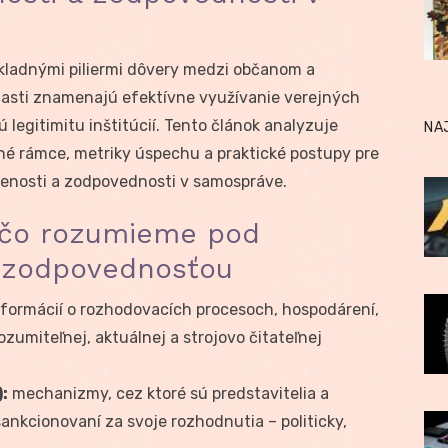
kladnými piliermi dôvery medzi občanom a
časti znamenajú efektívne využívanie verejných
 legitimitu inštitúcií. Tento článok analyzuje
NA
né rámce, metriky úspechu a praktické postupy pre
enosti a zodpovednosti v samospráve.
 čo rozumieme pod
 zodpovednosťou
formácií o rozhodovacích procesoch, hospodárení,
zumiteľnej, aktuálnej a strojovo čitateľnej
:
mechanizmy, cez ktoré sú predstavitelia a
ankcionovaní za svoje rozhodnutia – politicky,