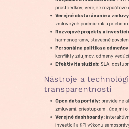
prostriedkov; verejné rozpočtové
Verejné obstarávanie a zmluvy
zmluvných podmienok a priebehu 
Rozvojové projekty a investíci
harmonogramy, stavebné povolenia
Personálna politika a odmeňov
konflikty záujmov, odmeny vedúci
Efektivita služieb:
SLA, dostupno
Nástroje a technológ
transparentnosti
Open data portály:
pravidelne a
zmluvami, priestupkami, údajmi o
Verejné dashboardy:
interaktívn
investícií a KPI výkonu samospráv