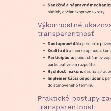
Sankčné a nápravné mechaniz
platieb, občianskoprávne kroky.
Výkonnostné ukazova
transparentnosť
Dostupnosť dát:
percento povinn
Kvalita dát:
mierka úplnosti, konz
Participácia:
počet občanov zapo
participatívnom rozpočte.
Rýchlosť reakcie:
čas na spracov
Implementácia odporúčaní:
per
do stanoveného termínu.
Praktické postupy z
transparentnosti