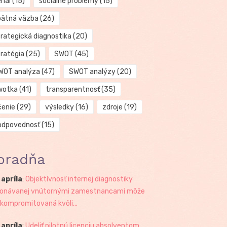
riál
(15)
sociálne problémy
(15)
pätná väzba
(26)
trategická diagnostika
(20)
tratégia
(25)
SWOT
(45)
WOT analýza
(47)
SWOT analýzy
(20)
wotka
(41)
transparentnosť
(35)
čenie
(29)
výsledky
(16)
zdroje
(19)
odpovednosť
(15)
oradňa
 apríla
:
Objektívnosť internej diagnostiky
onávanej vnútornými zamestnancami môže
 kompromitovaná kvôli...
 apríla
:
Udeliť pilotnú licenciu absolventom