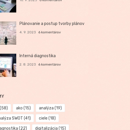
Plánovanie a postup tvorby plánov
4. 9. 2023
6 komentárov
Interná diagnostika
2. 8. 2023
6 komentárov
MY
(58)
ako
(15)
analýza
(19)
nalýza SWOT
(41)
ciele
(18)
iagnostika
(22)
digitalizácia
(15)