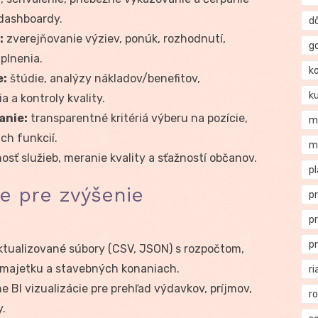
 dashboardy.
d
:
zverejňovanie výziev, ponúk, rozhodnutí,
g
plnenia.
k
e:
štúdie, analýzy nákladov/benefitov,
k
 a kontroly kvality.
anie:
transparentné kritériá výberu na pozície,
m
ch funkcií.
m
sť služieb, meranie kvality a sťažností občanov.
p
ie pre zvýšenie
p
p
p
ktualizované súbory (CSV, JSON) s rozpočtom,
 majetku a stavebných konaniach.
ri
e BI vizualizácie pre prehľad výdavkov, príjmov,
r
y.