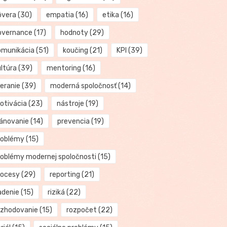
ôvera
(30)
empatia
(16)
etika
(16)
overnance
(17)
hodnoty
(29)
omunikácia
(51)
koučing
(21)
KPI
(39)
ultúra
(39)
mentoring
(16)
eranie
(39)
moderná spoločnosť
(14)
otivácia
(23)
nástroje
(19)
lánovanie
(14)
prevencia
(19)
roblémy
(15)
roblémy modernej spoločnosti
(15)
rocesy
(29)
reporting
(21)
adenie
(15)
riziká
(22)
ozhodovanie
(15)
rozpočet
(22)