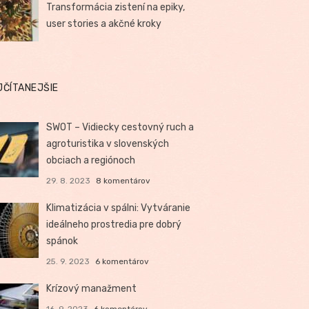
Transformácia zistení na epiky,
user stories a akčné kroky
JČÍTANEJŠIE
SWOT – Vidiecky cestovný ruch a
agroturistika v slovenských
obciach a regiónoch
29. 8. 2023
8 komentárov
Klimatizácia v spálni: Vytváranie
ideálneho prostredia pre dobrý
spánok
25. 9. 2023
6 komentárov
Krízový manažment
16. 9. 2023
6 komentárov