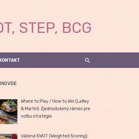
T, STEP, BCG
KONTAKT
JNOVŠIE
Where to Play / How to Win (Lafley
& Martin): Zjednodušený rámec pre
voľbu stratégie
Vážená SWOT (Weighted Scoring):