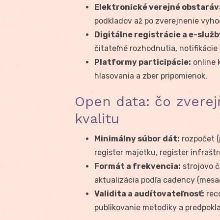
Elektronické verejné obstaráv
podkladov až po zverejnenie vyho
Digitálne registrácie a e-služb
čitateľné rozhodnutia, notifikácie 
Platformy participácie:
online 
hlasovania a zber pripomienok.
Open data: čo zverej
kvalitu
Minimálny súbor dát:
rozpočet (
register majetku, register infrašt
Formát a frekvencia:
strojovo 
aktualizácia podľa cadency (mesa
Validita a audítovateľnosť:
reco
publikovanie metodiky a predpokl