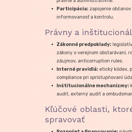
právne a administratívne.
Participácia:
zapojenie občanov d
informovanosť a kontrolu.
Právny a inštitucion
Zákonné predpoklady:
legislatí
zákony o verejnom obstarávaní, ro
záujmov, anticorruption rules.
Interné pravidlá:
etický kódex, p
compliance pri sprístupňovaní úda
Inštitucionálne mechanizmy:
k
audit, externý audit a ombudsman
Kľúčové oblasti, kto
spravovať
Rozpočet a financovanie:
návrh,