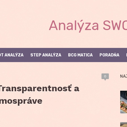
Analýza SWO
T ANALÝZA
STEP ANALÝZA
BCG MATICA
PORADŇA
NA
0
Transparentnosť a
amospráve