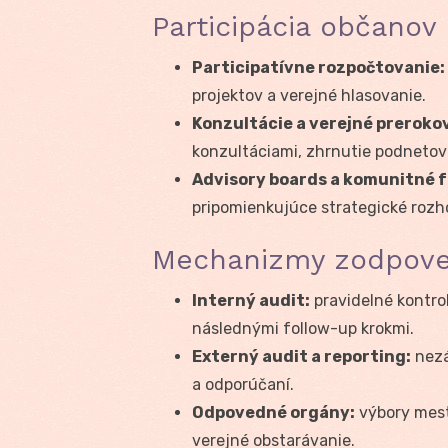
Participácia občanov
Participatívne rozpočtovanie:
projektov a verejné hlasovanie.
Konzultácie a verejné preroko
konzultáciami, zhrnutie podnetov 
Advisory boards a komunitné f
pripomienkujúce strategické rozh
Mechanizmy zodpoved
Interný audit:
pravidelné kontro
následnými follow-up krokmi.
Externý audit a reporting:
nezá
a odporúčaní.
Odpovedné orgány:
výbory mests
verejné obstarávanie.