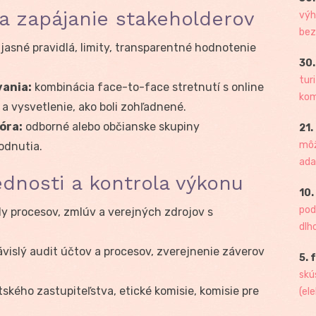
 a zapájanie stakeholderov
výh
bez
jasné pravidlá, limity, transparentné hodnotenie
30.
tur
vania:
kombinácia face-to-face stretnutí s online
kome
a vysvetlenie, ako boli zohľadnené.
óra:
odborné alebo občianske skupiny
21.
môž
odnutia.
ada
nosti a kontrola výkonu
10.
pod
ly procesov, zmlúv a verejných zdrojov s
dlh
vislý audit účtov a procesov, zverejnenie záverov
5. 
skú
kého zastupiteľstva, etické komisie, komisie pre
(ele