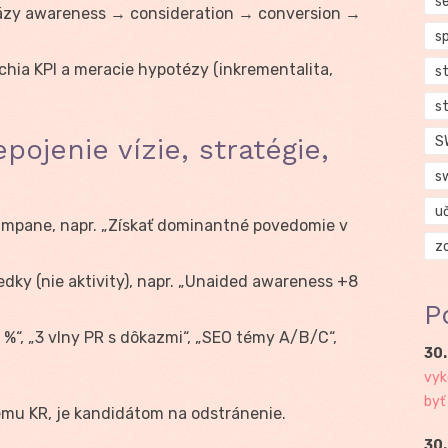
se
zy awareness → consideration → conversion →
s
chia KPI a meracie hypotézy (inkrementalita,
s
s
pojenie vízie, stratégie,
S
s
u
kampane, napr. „Získať dominantné povedomie v
z
dky (nie aktivity), napr. „Unaided awareness +8
P
%“, „3 vlny PR s dôkazmi“, „SEO témy A/B/C“,
30.
vyk
byť
nemu KR, je kandidátom na odstránenie.
30.