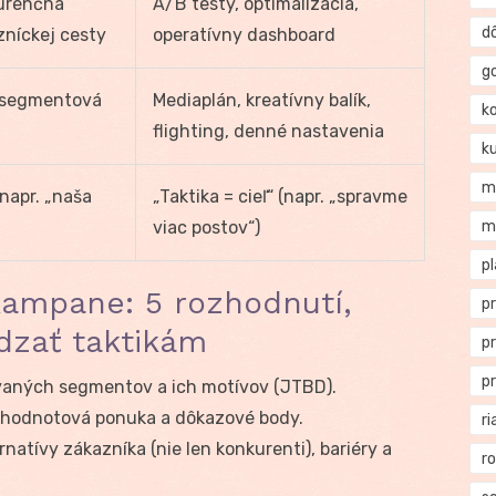
kurenčná
A/B testy, optimalizácia,
d
zníckej cesty
operatívny dashboard
g
 segmentová
Mediaplán, kreatívny balík,
k
flighting, denné nastavenia
k
m
(napr. „naša
„Taktika = cieľ“ (napr. „spravme
viac postov“)
m
p
kampane: 5 rozhodnutí,
p
dzať taktikám
p
p
ovaných segmentov a ich motívov (JTBD).
odnotová ponuka a dôkazové body.
ri
rnatívy zákazníka (nie len konkurenti), bariéry a
r