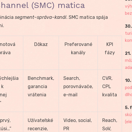
annel (SMC) matica
výh
bez
binácia
segment–správa–kanál
. SMC matica spája
i.
30.
tur
kome
notová
Dôkaz
Preferované
KPI
práva
kanály
fázy
21.
môž
ada
ýchlejšia
Benchmark,
Search,
CVR,
10.
 k
garancia
porovnávače,
CPL
pod
nej
vrátenia
e-mail
kvalita
dlh
“
5. 
skú
prvý,
Užívateľské
Video, social,
Reach,
(ele
kúsi…“
recenzie,
PR
SoV,