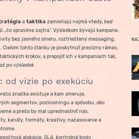
tratégia
a
taktika
zamieňajú najmä vtedy, keď
eši „čo spravíme zajtra“. Výsledkom bývajú kampane,
ktivity bez jasného smeru, roztrieštený messaging,
NA
 Cieľom tohto článku je poskytnúť precízny rámec,
taktických krokov, a prepojiť ich v kampaniach tak,
 až po výsledok
.
a: od vízie po exekúciu
rečo značka existuje a kam smeruje.
vých segmentov, pozicioningu a spôsobu,
ako
eme a prečo by mal uprednostniť nás.
ty, kanály, formáty, kreatívy, načasovanie a
otníme.
zpočtové alokácie, SLA, kontrolné body.