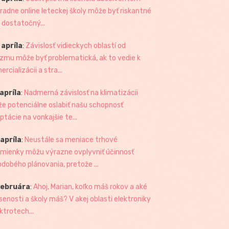
radne online leteckej školy môže byť riskantné
 dostatočný...
 apríla
:
Závislosť vidieckych oblastí od
izmu môže byť problematická, ak to vedie k
rcializácii a stra...
 apríla
:
Nadmerná závislosť na klimatizácii
e potenciálne oslabiť našu schopnosť
ptácie na vonkajšie te...
 apríla
:
Neustále sa meniace trhové
mienky môžu výrazne ovplyvniť účinnosť
odobého plánovania, pretože ...
februára
:
Ahoj, Marian, koľko máš rokov a aké
senosti a školy máš? V akej oblasti elektroniky
ktrotech...