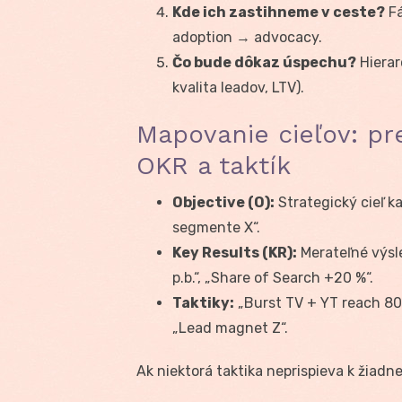
Kde ich zastihneme v ceste?
Fá
adoption → advocacy.
Čo bude dôkaz úspechu?
Hierar
kvalita leadov, LTV).
Mapovanie cieľov: pre
OKR a taktík
Objective (O):
Strategický cieľ 
segmente X“.
Key Results (KR):
Merateľné výsle
p.b.“, „Share of Search +20 %“.
Taktiky:
„Burst TV + YT reach 80 
„Lead magnet Z“.
Ak niektorá taktika neprispieva k žiad