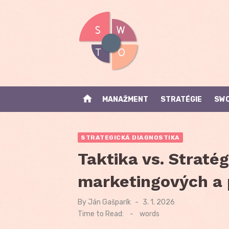
Skip
to
content
home
MANAŽMENT
STRATÉGIE
SWO
STRATEGICKÁ DIAGNOSTIKA
Taktika vs. Stratég
marketingových a
By
Ján Gašparík
Posted
3. 1. 2026
on
Time to Read:
-
words