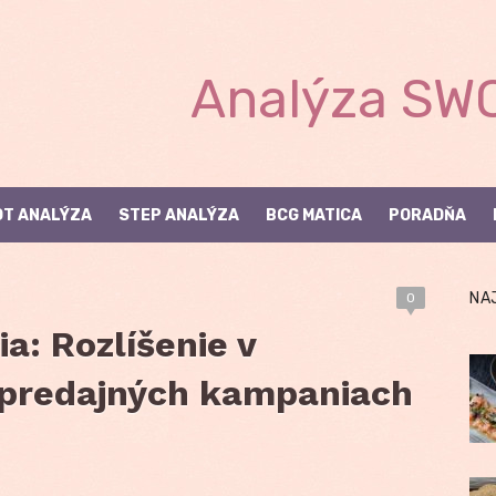
Analýza SWO
T ANALÝZA
STEP ANALÝZA
BCG MATICA
PORADŇA
NA
0
ia: Rozlíšenie v
 predajných kampaniach