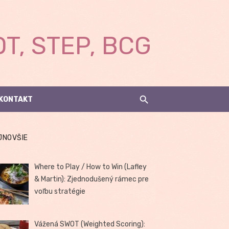
T, STEP, BCG
KONTAKT
JNOVŠIE
Where to Play / How to Win (Lafley
& Martin): Zjednodušený rámec pre
voľbu stratégie
Vážená SWOT (Weighted Scoring):