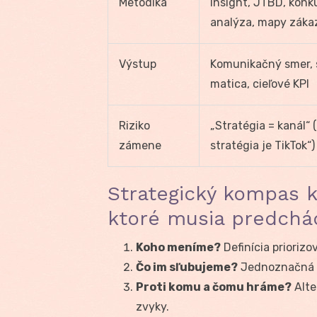
Metodika
Insight, JTBD, kon
analýza, mapy záka
Výstup
Komunikačný smer,
matica, cieľové KPI
Riziko
„Stratégia = kanál“ 
zámene
stratégia je TikTok“)
Strategický kompas 
ktoré musia predchá
Koho meníme?
Definícia prioriz
Čo im sľubujeme?
Jednoznačná h
Proti komu a čomu hráme?
Alte
zvyky.