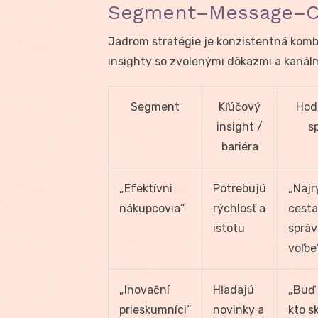
Segment–Message–Ch
Jadrom stratégie je konzistentná kom
insighty so zvolenými dôkazmi a kanálm
Segment
Kľúčový
Hod
insight /
s
bariéra
„Efektívni
Potrebujú
„Najr
nákupcovia“
rýchlosť a
cesta
istotu
správ
voľbe
„Inovační
Hľadajú
„Buď 
prieskumníci“
novinky a
kto s