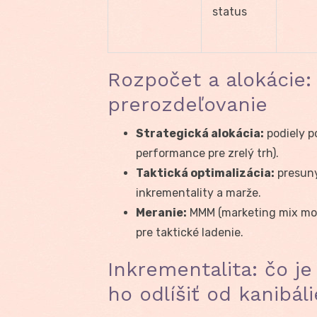
status
Rozpočet a alokácie: 
prerozdeľovanie
Strategická alokácia:
podiely p
performance pre zrelý trh).
Taktická optimalizácia:
presuny
inkrementality a marže.
Meranie:
MMM (marketing mix mod
pre taktické ladenie.
Inkrementalita: čo je
ho odlíšiť od kanibáli