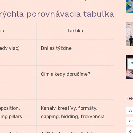
: rýchla porovnávacia tabuľka
ia
Taktika
edy viac)
Dni až týždne
Čím a kedy doručíme?
TÉ
position,
Kanály, kreatívy, formáty,
A
ng pillars
capping, bidding, frekvencia
a
d