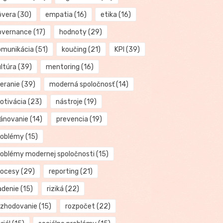
ôvera
(30)
empatia
(16)
etika
(16)
overnance
(17)
hodnoty
(29)
omunikácia
(51)
koučing
(21)
KPI
(39)
ultúra
(39)
mentoring
(16)
eranie
(39)
moderná spoločnosť
(14)
otivácia
(23)
nástroje
(19)
lánovanie
(14)
prevencia
(19)
roblémy
(15)
roblémy modernej spoločnosti
(15)
rocesy
(29)
reporting
(21)
adenie
(15)
riziká
(22)
ozhodovanie
(15)
rozpočet
(22)