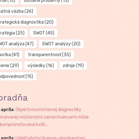
riál
(15)
sociálne problémy
(15)
pätná väzba
(26)
trategická diagnostika
(20)
tratégia
(25)
SWOT
(45)
WOT analýza
(47)
SWOT analýzy
(20)
wotka
(41)
transparentnosť
(35)
čenie
(29)
výsledky
(16)
zdroje
(19)
odpovednosť
(15)
oradňa
 apríla
:
Objektívnosť internej diagnostiky
onávanej vnútornými zamestnancami môže
 kompromitovaná kvôli...
 apríla
:
Udeliť pilotnú licenciu absolventom