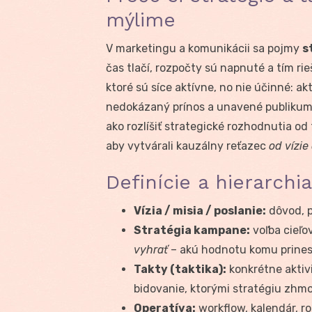
mýlime
V marketingu a komunikácii sa pojmy
s
čas tlačí, rozpočty sú napnuté a tím ri
ktoré sú síce aktívne, no nie účinné: a
nedokázaný prínos a unavené publikum.
ako rozlíšiť strategické rozhodnutia od 
aby vytvárali kauzálny reťazec
od vízie
Definície a hierarchi
Vízia / misia / poslanie:
dôvod, p
Stratégia kampane:
voľba cieľo
vyhrať
– akú hodnotu komu prinesi
Takty (taktika):
konkrétne aktivi
bidovanie, ktorými stratégiu zhm
Operatíva:
workflow, kalendár, ro