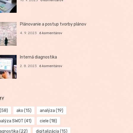
Plánovanie a postup tvorby plánov
4. 9. 2023
6 komentárov
Interná diagnostika
2. 8. 2023
6 komentárov
MY
(58)
ako
(15)
analýza
(19)
nalýza SWOT
(41)
ciele
(18)
iagnostika
(22)
digitalizácia
(15)