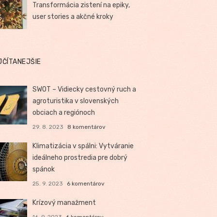
Transformácia zistení na epiky,
user stories a akčné kroky
JČÍTANEJŠIE
SWOT – Vidiecky cestovný ruch a
agroturistika v slovenských
obciach a regiónoch
29. 8. 2023
8 komentárov
Klimatizácia v spálni: Vytváranie
ideálneho prostredia pre dobrý
spánok
25. 9. 2023
6 komentárov
Krízový manažment
16. 9. 2023
6 komentárov