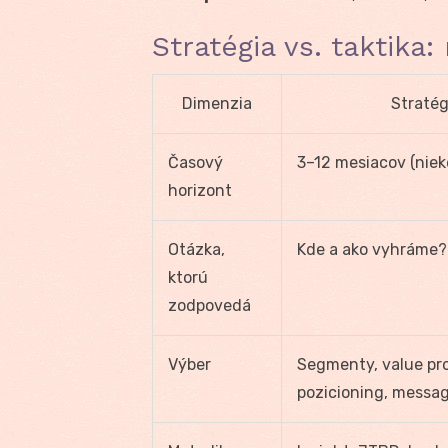
Stratégia vs. taktika
Dimenzia
Stratég
Časový
3–12 mesiacov (niek
horizont
Otázka,
Kde a ako vyhráme?
ktorú
zodpovedá
Výber
Segmenty, value pro
pozicioning, messagi