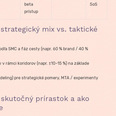
beta
SoS
prístup
strategický mix vs. taktické
odľa SMC a fáz cesty (napr. 60 % brand / 40 %
 v rámci koridorov (napr. ±10–15 %) na základe
eling) pre strategické pomery, MTA / experimenty
 skutočný prírastok a ako
e