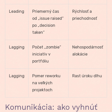
Leading
Priemerný čas
Rýchlosť a
od „issue raised“
priechodnosť
po „decision
taken“
Lagging
Počet „zombie“
Nehospodárnosť
iniciatív v
alokácie
portfóliu
Lagging
Pomer reworku
Rast úroku dlhu
na veľkých
projektoch
Komunikácia: ako vyhnúť