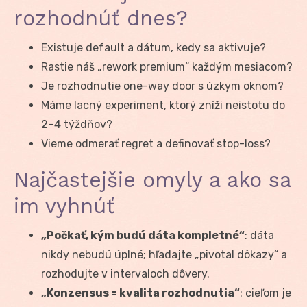
rozhodnúť dnes?
Existuje default a dátum, kedy sa aktivuje?
Rastie náš „rework premium“ každým mesiacom?
Je rozhodnutie one-way door s úzkym oknom?
Máme lacný experiment, ktorý zníži neistotu do
2–4 týždňov?
Vieme odmerať regret a definovať stop-loss?
Najčastejšie omyly a ako sa
im vyhnúť
„Počkať, kým budú dáta kompletné“
: dáta
nikdy nebudú úplné; hľadajte „pivotal dôkazy“ a
rozhodujte v intervaloch dôvery.
„Konzensus = kvalita rozhodnutia“
: cieľom je