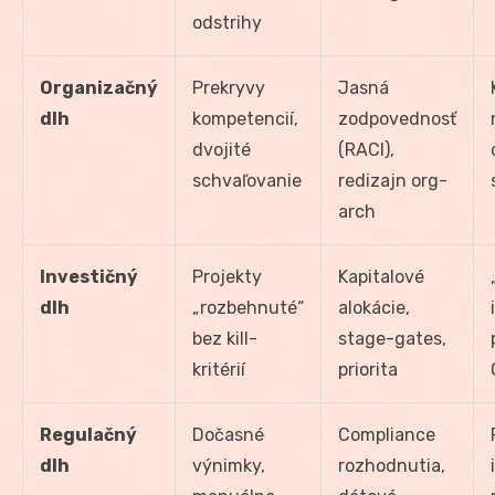
odstrihy
Organizačný
Prekryvy
Jasná
dlh
kompetencií,
zodpovednosť
dvojité
(RACI),
schvaľovanie
redizajn org-
arch
Investičný
Projekty
Kapitalové
dlh
„rozbehnuté“
alokácie,
bez kill-
stage-gates,
kritérií
priorita
Regulačný
Dočasné
Compliance
dlh
výnimky,
rozhodnutia,