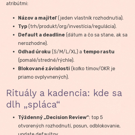
atribútmi:
Názov a majiteľ
(jeden vlastník rozhodnutia).
Typ
(trh/produkt/org/investícia/regulácia).
Default a deadline
(dátum a čo sa stane, ak sa
nerozhodne).
Odhad úroku
(S/M/L/XL) a
tempo rastu
(pomalé/stredné/rýchle).
Blokované závislosti
(koľko tímov/OKR je
priamo ovplyvnených).
Rituály a kadencia: kde sa
dlh „spláca“
Týždenný „Decision Review“
: top 5
otvorených rozhodnutí, posun, odblokovanie,
update defaultov.