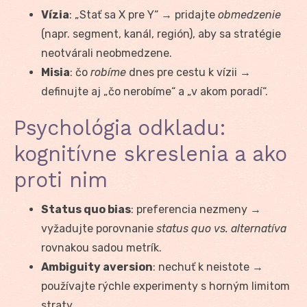
Vízia
: „Stať sa X pre Y“ → pridajte
obmedzenie
(napr. segment, kanál, región), aby sa stratégie
neotvárali neobmedzene.
Misia
: čo
robíme
dnes pre cestu k vízii →
definujte aj „čo nerobíme“ a „v akom poradí“.
Psychológia odkladu:
kognitívne skreslenia a ako
proti nim
Status quo bias
: preferencia nezmeny →
vyžadujte porovnanie
status quo vs. alternatíva
rovnakou sadou metrík.
Ambiguity aversion
: nechuť k neistote →
používajte rýchle experimenty s horným limitom
straty.