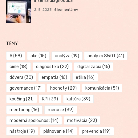
Interná diagnostika
2. 8. 2023
6 komentárov
TÉMY
A
(58)
ako
(15)
analýza
(19)
analýza SWOT
(41)
ciele
(18)
diagnostika
(22)
digitalizácia
(15)
dôvera
(30)
empatia
(16)
etika
(16)
governance
(17)
hodnoty
(29)
komunikácia
(51)
koučing
(21)
KPI
(39)
kultúra
(39)
mentoring
(16)
meranie
(39)
moderná spoločnosť
(14)
motivácia
(23)
nástroje
(19)
plánovanie
(14)
prevencia
(19)