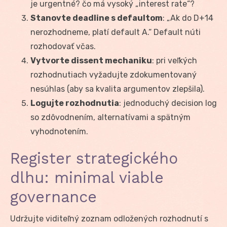
je urgentné? čo má vysoký „interest rate“?
Stanovte deadline s defaultom
: „Ak do D+14
nerozhodneme, platí default A.“ Default núti
rozhodovať včas.
Vytvorte dissent mechaniku
: pri veľkých
rozhodnutiach vyžadujte zdokumentovaný
nesúhlas (aby sa kvalita argumentov zlepšila).
Logujte rozhodnutia
: jednoduchý decision log
so zdôvodnením, alternatívami a spätným
vyhodnotením.
Register strategického
dlhu: minimal viable
governance
Udržujte viditeľný zoznam odložených rozhodnutí s