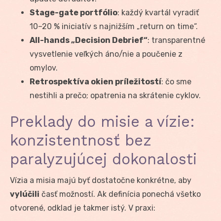
Stage-gate portfólio
: každý kvartál vyradiť
10–20 % iniciatív s najnižším „return on time“.
All-hands „Decision Debrief“
: transparentné
vysvetlenie veľkých áno/nie a poučenie z
omylov.
Retrospektíva okien príležitostí
: čo sme
nestihli a prečo; opatrenia na skrátenie cyklov.
Preklady do misie a vízie:
konzistentnosť bez
paralyzujúcej dokonalosti
Vízia a misia majú byť dostatočne konkrétne, aby
vylúčili
časť možností. Ak definícia ponechá všetko
otvorené, odklad je takmer istý. V praxi: