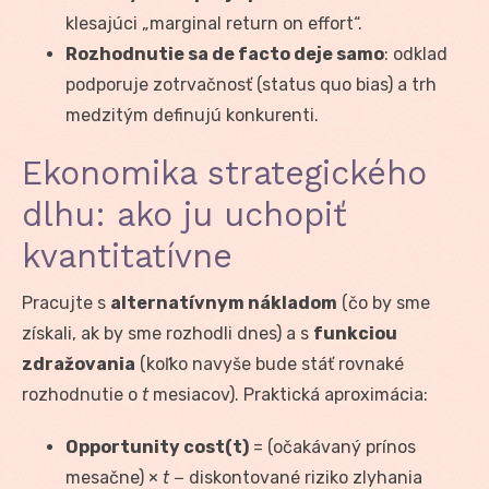
klesajúci „marginal return on effort“.
Rozhodnutie sa de facto deje samo
: odklad
podporuje zotrvačnosť (status quo bias) a trh
medzitým definujú konkurenti.
Ekonomika strategického
dlhu: ako ju uchopiť
kvantitatívne
Pracujte s
alternatívnym nákladom
(čo by sme
získali, ak by sme rozhodli dnes) a s
funkciou
zdražovania
(koľko navyše bude stáť rovnaké
rozhodnutie o
t
mesiacov). Praktická aproximácia:
Opportunity cost(t)
= (očakávaný prínos
mesačne) ×
t
− diskontované riziko zlyhania