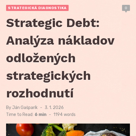
STRATEGICKÁ DIAGNOSTIKA
0
Strategic Debt:
Analýza nákladov
odložených
strategických
rozhodnutí
By
Ján Gašparík
Posted
3. 1. 2026
on
Time to Read:
6 min
-
1194
words