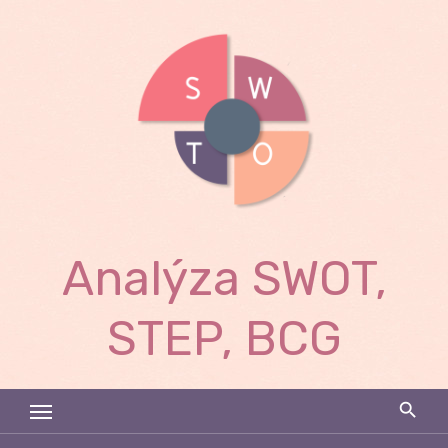
Skip
to
content
Analýza SWOT,
STEP, BCG