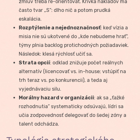
zmlúv treba re-orientovať. Krivka nákladov má
často tvar „S“: dlho nič a potom prudká
eskalácia.
Rozptýlenie a nejednoznačnosť
: keď vízia a
misia nie sú ukotvené do „kde nebudeme hrať“,
týmy plnia backlog protichodných požiadaviek.
Následok: klesá rýchlosť učiť sa.
Strata opcií
: odklad znižuje počet reálnych
alternatív (licencovať vs. in-house; vstúpiť na
trh teraz vs. po konkurencii), a teda aj
vyjednávaciu silu.
Morálny hazard v organizácii
: ak sa „ťažké
rozhodnutia“ systematicky odsúvajú, lídri sa
učia zodpovednosť delegovať do šedej zóny a
talent odchádza.