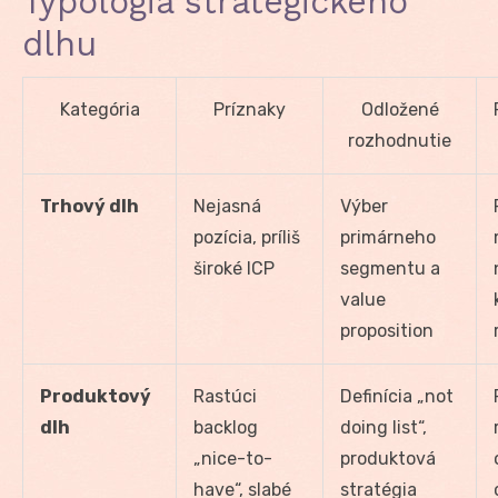
Typológia strategického
dlhu
Kategória
Príznaky
Odložené
rozhodnutie
Trhový dlh
Nejasná
Výber
pozícia, príliš
primárneho
široké ICP
segmentu a
value
proposition
Produktový
Rastúci
Definícia „not
dlh
backlog
doing list“,
„nice-to-
produktová
have“, slabé
stratégia