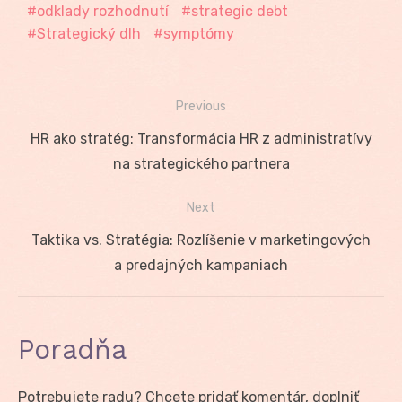
odklady rozhodnutí
strategic debt
Strategický dlh
symptómy
Previous
Navigácia
Previous
HR ako stratég: Transformácia HR z administratívy
v
post:
na strategického partnera
článku
Next
Next
Taktika vs. Stratégia: Rozlíšenie v marketingových
post:
a predajných kampaniach
Poradňa
Potrebujete radu? Chcete pridať komentár, doplniť