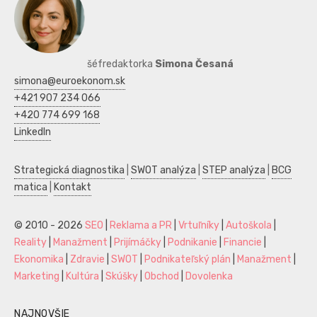
šéfredaktorka
Simona Česaná
simona@euroekonom.sk
+421 907 234 066
+420 774 699 168
LinkedIn
Strategická diagnostika
|
SWOT analýza
|
STEP analýza
|
BCG
matica
|
Kontakt
© 2010 - 2026
SEO
|
Reklama a PR
|
Vrtuľníky
|
Autoškola
|
Reality
|
Manažment
|
Prijímáčky
|
Podnikanie
|
Financie
|
Ekonomika
|
Zdravie
|
SWOT
|
Podnikateľský plán
|
Manažment
|
Marketing
|
Kultúra
|
Skúšky
|
Obchod
|
Dovolenka
NAJNOVŠIE