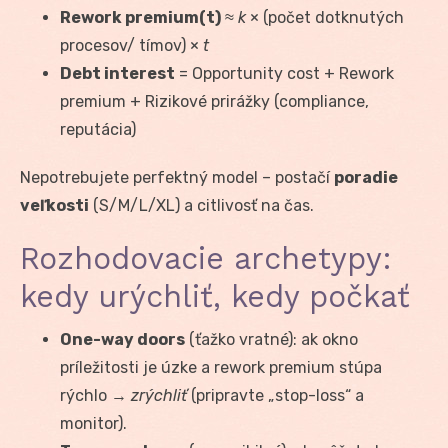
Rework premium(t)
≈
k
× (počet dotknutých
procesov/ tímov) ×
t
Debt interest
= Opportunity cost + Rework
premium + Rizikové prirážky (compliance,
reputácia)
Nepotrebujete perfektný model – postačí
poradie
veľkosti
(S/M/L/XL) a citlivosť na čas.
Rozhodovacie archetypy:
kedy urýchliť, kedy počkať
One-way doors
(ťažko vratné): ak okno
príležitosti je úzke a rework premium stúpa
rýchlo →
zrýchliť
(pripravte „stop-loss“ a
monitor).