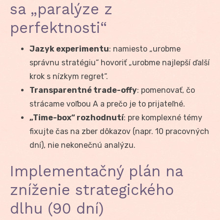
sa „paralýze z
perfektnosti“
Jazyk experimentu
: namiesto „urobme
správnu stratégiu“ hovoriť „urobme najlepší ďalší
krok s nízkym regret“.
Transparentné trade-offy
: pomenovať, čo
strácame voľbou A a prečo je to prijateľné.
„Time-box“ rozhodnutí
: pre komplexné témy
fixujte čas na zber dôkazov (napr. 10 pracovných
dní), nie nekonečnú analýzu.
Implementačný plán na
zníženie strategického
dlhu (90 dní)