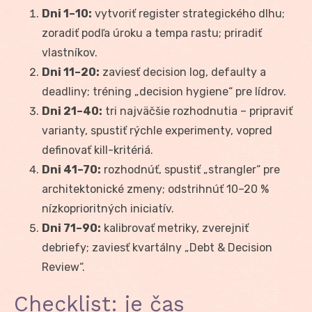
Dni 1–10:
vytvoriť register strategického dlhu;
zoradiť podľa úroku a tempa rastu; priradiť
vlastníkov.
Dni 11–20:
zaviesť decision log, defaulty a
deadliny; tréning „decision hygiene“ pre lídrov.
Dni 21–40:
tri najväčšie rozhodnutia – pripraviť
varianty, spustiť rýchle experimenty, vopred
definovať kill-kritériá.
Dni 41–70:
rozhodnúť, spustiť „strangler“ pre
architektonické zmeny; odstrihnúť 10–20 %
nízkoprioritných iniciatív.
Dni 71–90:
kalibrovať metriky, zverejniť
debriefy; zaviesť kvartálny „Debt & Decision
Review“.
Checklist: je čas