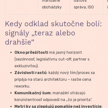
manuálne
dátová
obchádzky
správa, ISO
Kedy odklad skutočne bolí:
signály „teraz alebo
drahšie“
Okno príležitosti
má jasný horizont
(sezónnosť, legislatívny cut-off, partner s
exkluzivitou).
Závislosti rastú
: každý nový tím/proces sa
pripája na starú architektúru – rastie cena
reworku.
Komunikačný šum
: manažéri strácajú
konzistentnosť odpovedí na „čo je priorita“.
Metri ky sa zlepšujú pomalšie než investície
: