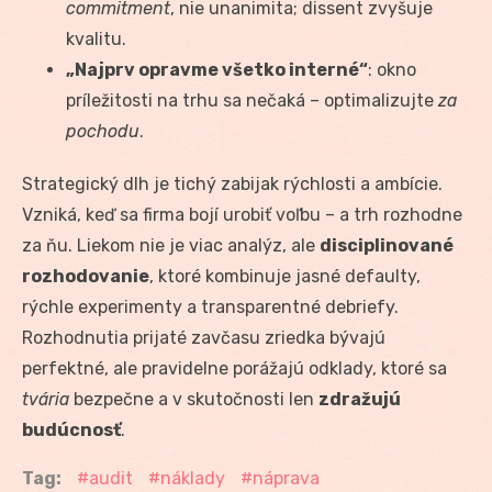
commitment
, nie unanimita; dissent zvyšuje
kvalitu.
„Najprv opravme všetko interné“
: okno
príležitosti na trhu sa nečaká – optimalizujte
za
pochodu
.
Strategický dlh je tichý zabijak rýchlosti a ambície.
Vzniká, keď sa firma bojí urobiť voľbu – a trh rozhodne
za ňu. Liekom nie je viac analýz, ale
disciplinované
rozhodovanie
, ktoré kombinuje jasné defaulty,
rýchle experimenty a transparentné debriefy.
Rozhodnutia prijaté zavčasu zriedka bývajú
perfektné, ale pravidelne porážajú odklady, ktoré sa
tvária
bezpečne a v skutočnosti len
zdražujú
budúcnosť
.
Tag:
audit
náklady
náprava