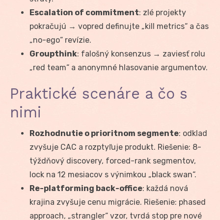
Escalation of commitment
: zlé projekty
pokračujú → vopred definujte „kill metrics“ a čas
„no-ego“ revízie.
Groupthink
: falošný konsenzus → zaviesť rolu
„red team“ a anonymné hlasovanie argumentov.
Praktické scenáre a čo s
nimi
Rozhodnutie o prioritnom segmente
: odklad
zvyšuje CAC a rozptyľuje produkt. Riešenie: 8-
týždňový discovery, forced-rank segmentov,
lock na 12 mesiacov s výnimkou „black swan“.
Re-platforming back-office
: každá nová
krajina zvyšuje cenu migrácie. Riešenie: phased
approach, „strangler“ vzor, tvrdá stop pre nové