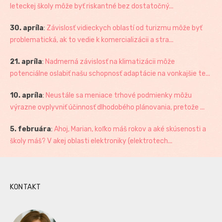
leteckej školy môže byť riskantné bez dostatočný...
30. apríla
:
Závislosť vidieckych oblastí od turizmu môže byť
problematická, ak to vedie k komercializácii a stra...
21. apríla
:
Nadmerná závislosť na klimatizácii môže
potenciálne oslabiť našu schopnosť adaptácie na vonkajšie te...
10. apríla
:
Neustále sa meniace trhové podmienky môžu
výrazne ovplyvniť účinnosť dlhodobého plánovania, pretože ...
5. februára
:
Ahoj, Marian, koľko máš rokov a aké skúsenosti a
školy máš? V akej oblasti elektroniky (elektrotech...
KONTAKT