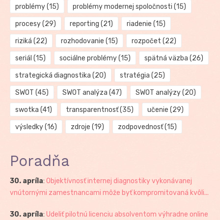
problémy
(15)
problémy modernej spoločnosti
(15)
procesy
(29)
reporting
(21)
riadenie
(15)
riziká
(22)
rozhodovanie
(15)
rozpočet
(22)
seriál
(15)
sociálne problémy
(15)
spätná väzba
(26)
strategická diagnostika
(20)
stratégia
(25)
SWOT
(45)
SWOT analýza
(47)
SWOT analýzy
(20)
swotka
(41)
transparentnosť
(35)
učenie
(29)
výsledky
(16)
zdroje
(19)
zodpovednosť
(15)
Poradňa
30. apríla
:
Objektívnosť internej diagnostiky vykonávanej
vnútornými zamestnancami môže byť kompromitovaná kvôli...
30. apríla
:
Udeliť pilotnú licenciu absolventom výhradne online