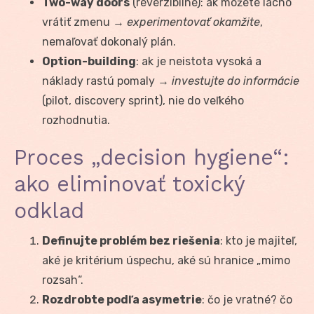
Two-way doors
(reverzibilné): ak môžete lacno
vrátiť zmenu →
experimentovať okamžite
,
nemaľovať dokonalý plán.
Option-building
: ak je neistota vysoká a
náklady rastú pomaly →
investujte do informácie
(pilot, discovery sprint), nie do veľkého
rozhodnutia.
Proces „decision hygiene“:
ako eliminovať toxický
odklad
Definujte problém bez riešenia
: kto je majiteľ,
aké je kritérium úspechu, aké sú hranice „mimo
rozsah“.
Rozdrobte podľa asymetrie
: čo je vratné? čo