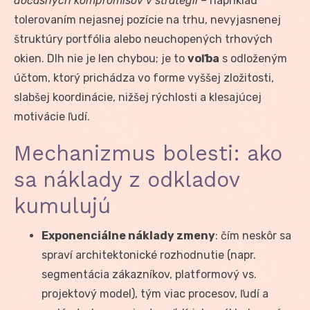
dočasných kompromisov v stratégii
– napríklad
tolerovaním nejasnej pozície na trhu, nevyjasnenej
štruktúry portfólia alebo neuchopených trhových
okien. Dlh nie je len chybou; je to
voľba
s odloženým
účtom, ktorý prichádza vo forme vyššej zložitosti,
slabšej koordinácie, nižšej rýchlosti a klesajúcej
motivácie ľudí.
Mechanizmus bolesti: ako
sa náklady z odkladov
kumulujú
Exponenciálne náklady zmeny
: čím neskôr sa
spraví architektonické rozhodnutie (napr.
segmentácia zákazníkov, platformový vs.
projektový model), tým viac procesov, ľudí a