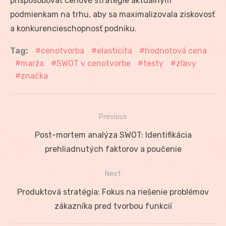
prispôsobovať cenové stratégie aktuálnym
podmienkam na trhu, aby sa maximalizovala ziskovosť
a konkurencieschopnosť podniku.
Tag:
cenotvorba
elasticita
hodnotová cena
marža
SWOT v cenotvorbe
testy
zľavy
značka
Previous
Navigácia
Previous
Post-mortem analýza SWOT: Identifikácia
v
post:
prehliadnutých faktorov a poučenie
článku
Next
Next
Produktová stratégia: Fokus na riešenie problémov
post:
zákazníka pred tvorbou funkcií