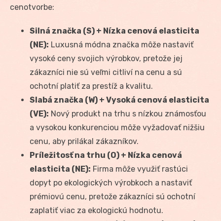
cenotvorbe:
Silná značka (S) + Nízka cenová elasticita
(NE):
Luxusná módna značka môže nastaviť
vysoké ceny svojich výrobkov, pretože jej
zákazníci nie sú veľmi citliví na cenu a sú
ochotní platiť za prestíž a kvalitu.
Slabá značka (W) + Vysoká cenová elasticita
(VE):
Nový produkt na trhu s nízkou známosťou
a vysokou konkurenciou môže vyžadovať nižšiu
cenu, aby prilákal zákazníkov.
Príležitosť na trhu (O) + Nízka cenová
elasticita (NE):
Firma môže využiť rastúci
dopyt po ekologických výrobkoch a nastaviť
prémiovú cenu, pretože zákazníci sú ochotní
zaplatiť viac za ekologickú hodnotu.