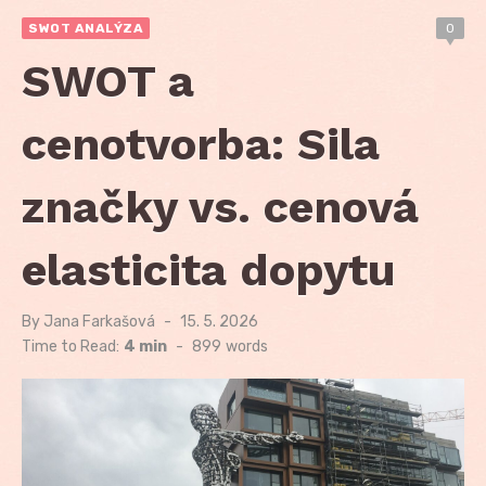
SWOT ANALÝZA
0
SWOT a
cenotvorba: Sila
značky vs. cenová
elasticita dopytu
By
Jana Farkašová
Posted
15. 5. 2026
on
Time to Read:
4 min
-
899
words