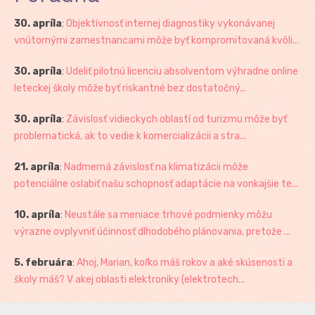
30. apríla
:
Objektívnosť internej diagnostiky vykonávanej
vnútornými zamestnancami môže byť kompromitovaná kvôli...
30. apríla
:
Udeliť pilotnú licenciu absolventom výhradne online
leteckej školy môže byť riskantné bez dostatočný...
30. apríla
:
Závislosť vidieckych oblastí od turizmu môže byť
problematická, ak to vedie k komercializácii a stra...
21. apríla
:
Nadmerná závislosť na klimatizácii môže
potenciálne oslabiť našu schopnosť adaptácie na vonkajšie te...
10. apríla
:
Neustále sa meniace trhové podmienky môžu
výrazne ovplyvniť účinnosť dlhodobého plánovania, pretože ...
5. februára
:
Ahoj, Marian, koľko máš rokov a aké skúsenosti a
školy máš? V akej oblasti elektroniky (elektrotech...