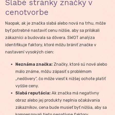
Slabé stránky značky v
cenotvorbe
Naopak, ak je značka slabá alebo nová na trhu, môže
byť potrebné nastaviť cenu nižšie, aby sa prilákali
zákazníci a budovala sa dôvera. SWOT analýza
identifikuje faktory, ktoré môžu brániť značke v
nastavení vysokých cien:
Neznáma značka:
Značky, ktoré sú nové alebo
málo známe, môžu zápasiť s problémom
„nedôvery“, čo môže viesť k nižšej ochote platiť
vyššie ceny.
Slabá reputácia:
Ak značka má negatívny
obraz alebo jej produkty neplnia očakávania
zákazníkov, cena bude musieť byť nižšia, aby sa
kompenzovali tieto negatívne faktory.