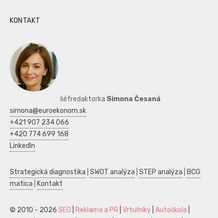
KONTAKT
šéfredaktorka
Simona Česaná
simona@euroekonom.sk
+421 907 234 066
+420 774 699 168
LinkedIn
Strategická diagnostika
|
SWOT analýza
|
STEP analýza
|
BCG
matica
|
Kontakt
© 2010 - 2026
SEO
|
Reklama a PR
|
Vrtuľníky
|
Autoškola
|