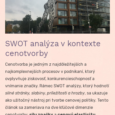
SWOT analýza v kontexte
cenotvorby
Cenotvorba je jedným z najdôležitejších a
najkomplexnejších procesov v podnikaní, ktorý
ovplyvňuje ziskovosť, konkurencieschopnosť a
vnímanie značky. Rámec SWOT analýzy, ktorý hodnotí
silné stránky, slabiny, príležitosti a hrozby
, sa ukazuje
ako užitočný nástroj pri tvorbe cenovej politiky. Tento
článok sa zameriava na dve kľúčové dimenzie
cenotvorby:
silu značky
a
cenovú elasticitu
,