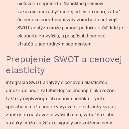
cieľového segmentu. Napríklad prémioví
zákazníci môžu byť menej citliví na cenu, zatiaľ
čo cenovo orientovaní zákazníci budú citlivejší.
SWOT analýza môže pomôcť podniku určiť, kde je
elasticita najvyššia, a prispôsobiť cenovú
stratégiu jednotlivým segmentom.
Prepojenie SWOT a cenovej
elasticity
Integrácia SWOT analýzy s cenovou elasticitou
umožňuje podnikateľom lepšie pochopiť, ako rôzne
faktory ovplyvňujú ich cenovú politiku. Týmto
spôsobom môžu podniky využiť silné stránky svojej
značky na nastavenie vyšších cien, zatiaľ čo slabé
stránky môžu slúžiť ako signály pre zníženie ceny