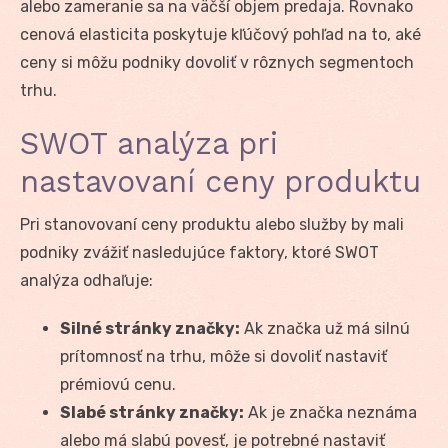
alebo zameranie sa na väčší objem predaja. Rovnako
cenová elasticita poskytuje kľúčový pohľad na to, aké
ceny si môžu podniky dovoliť v rôznych segmentoch
trhu.
SWOT analýza pri
nastavovaní ceny produktu
Pri stanovovaní ceny produktu alebo služby by mali
podniky zvážiť nasledujúce faktory, ktoré SWOT
analýza odhaľuje:
Silné stránky značky:
Ak značka už má silnú
prítomnosť na trhu, môže si dovoliť nastaviť
prémiovú cenu.
Slabé stránky značky:
Ak je značka neznáma
alebo má slabú povesť, je potrebné nastaviť