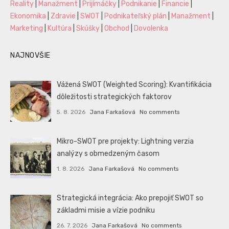
Reality
|
Manažment
|
Prijímáčky
|
Podnikanie
|
Financie
|
Ekonomika
|
Zdravie
|
SWOT
|
Podnikateľský plán
|
Manažment
|
Marketing
|
Kultúra
|
Skúšky
|
Obchod
|
Dovolenka
NAJNOVŠIE
Vážená SWOT (Weighted Scoring): Kvantifikácia
dôležitosti strategických faktorov
5. 8. 2026
Jana Farkašová
No comments
Mikro-SWOT pre projekty: Lightning verzia
analýzy s obmedzeným časom
1. 8. 2026
Jana Farkašová
No comments
Strategická integrácia: Ako prepojiť SWOT so
základmi misie a vízie podniku
26. 7. 2026
Jana Farkašová
No comments