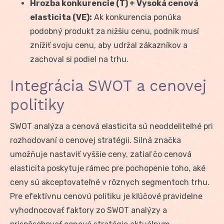
Hrozba konkurencie (T) + Vysoká cenová
elasticita (VE):
Ak konkurencia ponúka
podobný produkt za nižšiu cenu, podnik musí
znížiť svoju cenu, aby udržal zákazníkov a
zachoval si podiel na trhu.
Integrácia SWOT a cenovej
politiky
SWOT analýza a cenová elasticita sú neoddeliteľné pri
rozhodovaní o cenovej stratégii. Silná značka
umožňuje nastaviť vyššie ceny, zatiaľ čo cenová
elasticita poskytuje rámec pre pochopenie toho, aké
ceny sú akceptovateľné v rôznych segmentoch trhu.
Pre efektívnu cenovú politiku je kľúčové pravidelne
vyhodnocovať faktory zo SWOT analýzy a