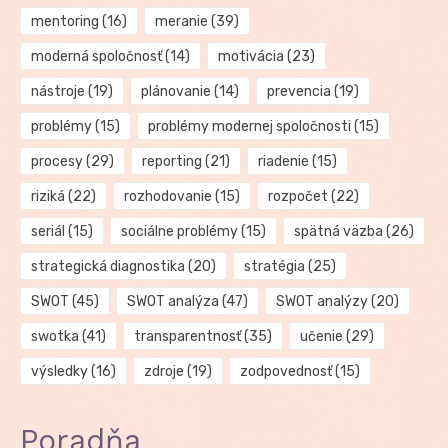
mentoring
(16)
meranie
(39)
moderná spoločnosť
(14)
motivácia
(23)
nástroje
(19)
plánovanie
(14)
prevencia
(19)
problémy
(15)
problémy modernej spoločnosti
(15)
procesy
(29)
reporting
(21)
riadenie
(15)
riziká
(22)
rozhodovanie
(15)
rozpočet
(22)
seriál
(15)
sociálne problémy
(15)
spätná väzba
(26)
strategická diagnostika
(20)
stratégia
(25)
SWOT
(45)
SWOT analýza
(47)
SWOT analýzy
(20)
swotka
(41)
transparentnosť
(35)
učenie
(29)
výsledky
(16)
zdroje
(19)
zodpovednosť
(15)
Poradňa