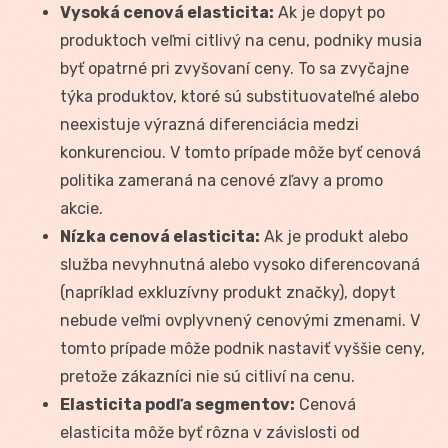
Vysoká cenová elasticita:
Ak je dopyt po
produktoch veľmi citlivý na cenu, podniky musia
byť opatrné pri zvyšovaní ceny. To sa zvyčajne
týka produktov, ktoré sú substituovateľné alebo
neexistuje výrazná diferenciácia medzi
konkurenciou. V tomto prípade môže byť cenová
politika zameraná na cenové zľavy a promo
akcie.
Nízka cenová elasticita:
Ak je produkt alebo
služba nevyhnutná alebo vysoko diferencovaná
(napríklad exkluzívny produkt značky), dopyt
nebude veľmi ovplyvnený cenovými zmenami. V
tomto prípade môže podnik nastaviť vyššie ceny,
pretože zákazníci nie sú citliví na cenu.
Elasticita podľa segmentov:
Cenová
elasticita môže byť rôzna v závislosti od