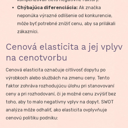
Chýbajúca diferenciácia:
Ak značka
neponúka výrazné odlíšenie od konkurencie,
môže byť potrebné znížiť cenu, aby sa prilákali
zákazníci.
Cenová elasticita a jej vplyv
na cenotvorbu
Cenová elasticita označuje citlivosť dopytu po
výrobkoch alebo službách na zmenu ceny. Tento
faktor zohráva rozhodujúcu úlohu pri stanovovaní
ceny a pri rozhodovaní, či je možné cenu zvýšiť bez
toho, aby to malo negatívny vplyv na dopyt. SWOT
analýza môže odhaliť, ako elasticita ovplyvňuje
cenovú politiku podniku: