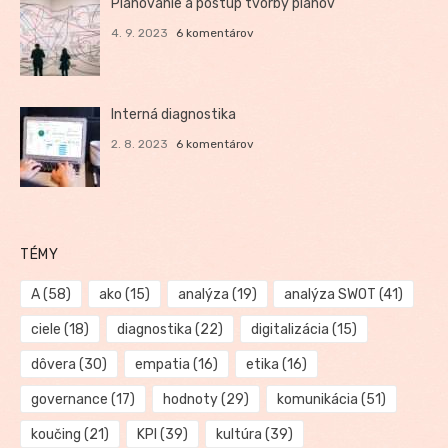
Plánovanie a postup tvorby plánov
4. 9. 2023
6 komentárov
Interná diagnostika
2. 8. 2023
6 komentárov
TÉMY
A
(58)
ako
(15)
analýza
(19)
analýza SWOT
(41)
ciele
(18)
diagnostika
(22)
digitalizácia
(15)
dôvera
(30)
empatia
(16)
etika
(16)
governance
(17)
hodnoty
(29)
komunikácia
(51)
koučing
(21)
KPI
(39)
kultúra
(39)