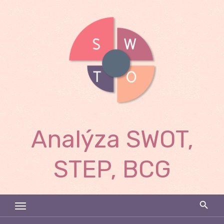
Skip
to
content
Analýza SWOT,
STEP, BCG