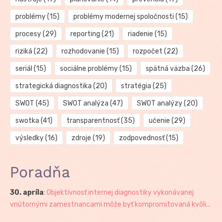
problémy
(15)
problémy modernej spoločnosti
(15)
procesy
(29)
reporting
(21)
riadenie
(15)
riziká
(22)
rozhodovanie
(15)
rozpočet
(22)
seriál
(15)
sociálne problémy
(15)
spätná väzba
(26)
strategická diagnostika
(20)
stratégia
(25)
SWOT
(45)
SWOT analýza
(47)
SWOT analýzy
(20)
swotka
(41)
transparentnosť
(35)
učenie
(29)
výsledky
(16)
zdroje
(19)
zodpovednosť
(15)
Poradňa
30. apríla
:
Objektívnosť internej diagnostiky vykonávanej
vnútornými zamestnancami môže byť kompromitovaná kvôli...