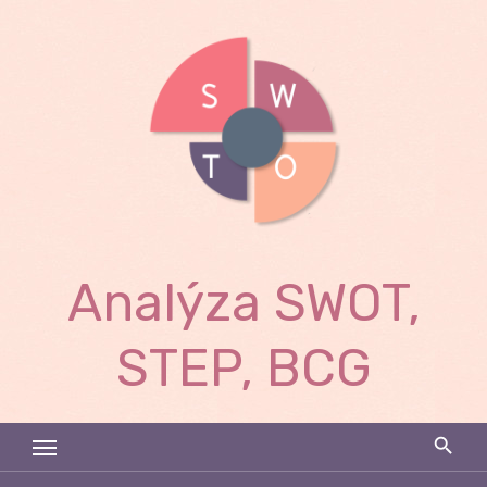
Skip
to
content
Analýza SWOT,
STEP, BCG