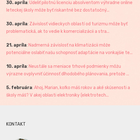
30. apríla
:
Udeliť pilotnú licenciu absolventom výhradne online
leteckej školy môže byť riskantné bez dostatočný...
30. apríla
:
Závislosť vidieckych oblastí od turizmu môže byť
problematická, ak to vedie k komercializácii a stra...
21. apríla
:
Nadmerná závislosť na klimatizácii môže
potenciálne oslabiť našu schopnosť adaptácie na vonkajšie te...
10. apríla
:
Neustále sa meniace trhové podmienky môžu
výrazne ovplyvniť účinnosť dlhodobého plánovania, pretože ...
5. februára
:
Ahoj, Marian, koľko máš rokov a aké skúsenosti a
školy máš? V akej oblasti elektroniky (elektrotech...
KONTAKT