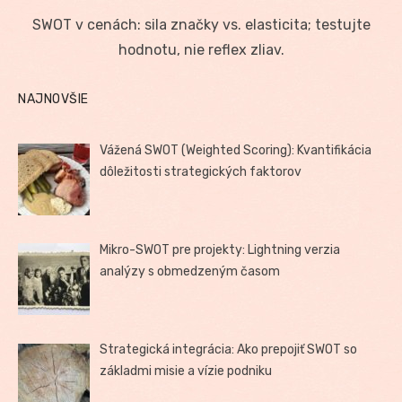
on
SWOT v cenách: sila značky vs. elasticita; testujte
hodnotu, nie reflex zliav.
NAJNOVŠIE
Vážená SWOT (Weighted Scoring): Kvantifikácia
dôležitosti strategických faktorov
Mikro-SWOT pre projekty: Lightning verzia
analýzy s obmedzeným časom
Strategická integrácia: Ako prepojiť SWOT so
základmi misie a vízie podniku