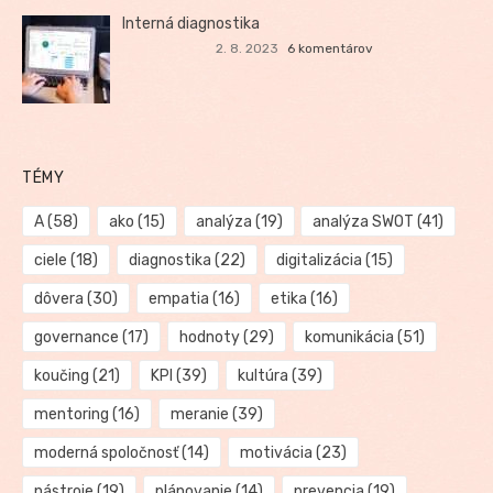
Interná diagnostika
2. 8. 2023
6 komentárov
TÉMY
A
(58)
ako
(15)
analýza
(19)
analýza SWOT
(41)
ciele
(18)
diagnostika
(22)
digitalizácia
(15)
dôvera
(30)
empatia
(16)
etika
(16)
governance
(17)
hodnoty
(29)
komunikácia
(51)
koučing
(21)
KPI
(39)
kultúra
(39)
mentoring
(16)
meranie
(39)
moderná spoločnosť
(14)
motivácia
(23)
nástroje
(19)
plánovanie
(14)
prevencia
(19)