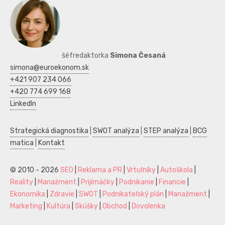
šéfredaktorka
Simona Česaná
simona@euroekonom.sk
+421 907 234 066
+420 774 699 168
LinkedIn
Strategická diagnostika
|
SWOT analýza
|
STEP analýza
|
BCG
matica
|
Kontakt
© 2010 - 2026
SEO
|
Reklama a PR
|
Vrtuľníky
|
Autoškola
|
Reality
|
Manažment
|
Prijímáčky
|
Podnikanie
|
Financie
|
Ekonomika
|
Zdravie
|
SWOT
|
Podnikateľský plán
|
Manažment
|
Marketing
|
Kultúra
|
Skúšky
|
Obchod
|
Dovolenka