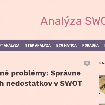
Analýza SWO
T ANALÝZA
STEP ANALÝZA
BCG MATICA
PORADŇA
NA
0
sné problémy: Správne
ch nedostatkov v SWOT