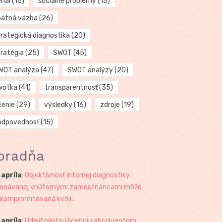
riál
(15)
sociálne problémy
(15)
pätná väzba
(26)
trategická diagnostika
(20)
tratégia
(25)
SWOT
(45)
WOT analýza
(47)
SWOT analýzy
(20)
wotka
(41)
transparentnosť
(35)
čenie
(29)
výsledky
(16)
zdroje
(19)
odpovednosť
(15)
oradňa
 apríla
:
Objektívnosť internej diagnostiky
onávanej vnútornými zamestnancami môže
 kompromitovaná kvôli...
 apríla
:
Udeliť pilotnú licenciu absolventom