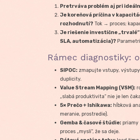
Pretrváva problém aj pri ideá
Je koreňová príčina v kapacit
rozhodnutí?
Tok → proces; kapa
Je riešenie investične „trvalé
SLA, automatizácia)?
Parametri
Rámec diagnostiky: 
SIPOC:
zmapujte vstupy, výstupy 
duplicity.
Value Stream Mapping (VSM):
ro
„slabá produktivita“ nie je len čak
5× Prečo + Ishikawa:
hĺbková anal
meranie, prostredie).
Gemba & časové štúdie:
priamy p
proces „myslí“, že sa deje.