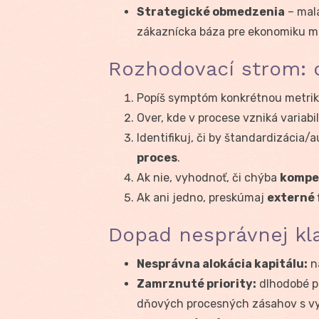
Strategické obmedzenia
– malá
zákaznícka báza pre ekonomiku m
Rozhodovací strom: 
Popíš symptóm konkrétnou metrikou
Over, kde v procese vzniká variabi
Identifikuj, či by štandardizácia
proces
.
Ak nie, vyhodnoť, či chýba
kompe
Ak ani jedno, preskúmaj
externé 
Dopad nesprávnej klas
Nesprávna alokácia kapitálu:
ná
Zamrznuté priority:
dlhodobé p
dňových procesných zásahov s v