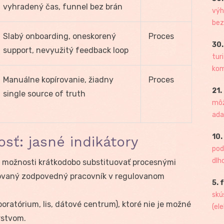
vyhradený čas, funnel bez brán
výh
bez
Slabý onboarding, oneskorený
Proces
30.
support, nevyužitý feedback loop
tur
kome
Manuálne kopírovanie, žiadny
Proces
21.
single source of truth
môž
ada
10.
osť: jasné indikátory
pod
dlh
 možnosti krátkodobo substituovať procesnými
ikovaný zodpovedný pracovník v regulovanom
5. 
skú
boratórium, lis, dátové centrum), ktoré nie je možné
(ele
rstvom.