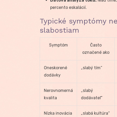
Dátová analýza toku:
lead time,
percento eskalácií.
Typické symptómy ne
slabostiam
Symptóm
Často
označené ako
Oneskorené
„slabý tím“
dodávky
Nerovnomerná
„slabý
kvalita
dodávateľ“
Nízka inovácia
„slabá kultúra“