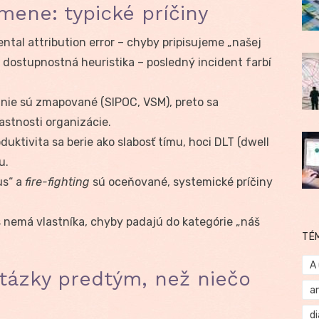
ene: typické príčiny
tal attribution error – chyby pripisujeme „našej
u; dostupnostná heuristika – posledný incident farbí
nie sú zmapované (SIPOC, VSM), preto sa
astnosti organizácie.
duktivita sa berie ako slabosť tímu, hoci DLT (dwell
u.
us“ a
fire-fighting
sú oceňované, systemické príčiny
 nemá vlastníka, chyby padajú do kategórie „náš
TÉ
A
 otázky predtým, než niečo
a
d