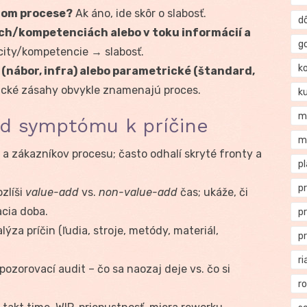
lnom procese?
Ak áno, ide skôr o slabosť.
d
ách/kompetenciách alebo v toku informácií a
g
city/kompetencie → slabosť.
k
“ (nábor, infra) alebo parametrické (štandard,
cké zásahy obvykle znamenajú proces.
k
m
od symptómu k príčine
m
a zákazníkov procesu; často odhalí skryté fronty a
p
p
zlíši
value-add
vs.
non-value-add
čas; ukáže, či
acia doba.
p
ýza príčin (ľudia, stroje, metódy, materiál,
p
ri
ozorovací audit – čo sa naozaj deje vs. čo si
r