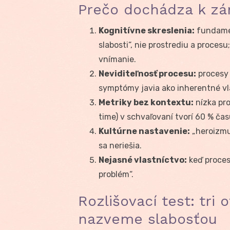
Prečo dochádza k zám
Kognitívne skreslenia:
fundamen
slabosti“, nie prostrediu a proces
vnímanie.
Neviditeľnosť procesu:
procesy 
symptómy javia ako inherentné vl
Metriky bez kontextu:
nízka pro
time) v schvaľovaní tvorí 60 % čas
Kultúrne nastavenie:
„heroizm
sa neriešia.
Nejasné vlastníctvo:
keď proces
problém“.
Rozlišovací test: tri
nazveme slabosťou