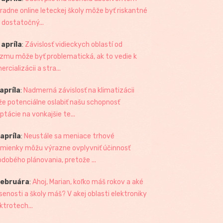
radne online leteckej školy môže byť riskantné
 dostatočný...
 apríla
:
Závislosť vidieckych oblastí od
izmu môže byť problematická, ak to vedie k
rcializácii a stra...
 apríla
:
Nadmerná závislosť na klimatizácii
e potenciálne oslabiť našu schopnosť
ptácie na vonkajšie te...
 apríla
:
Neustále sa meniace trhové
mienky môžu výrazne ovplyvniť účinnosť
odobého plánovania, pretože ...
februára
:
Ahoj, Marian, koľko máš rokov a aké
senosti a školy máš? V akej oblasti elektroniky
ktrotech...