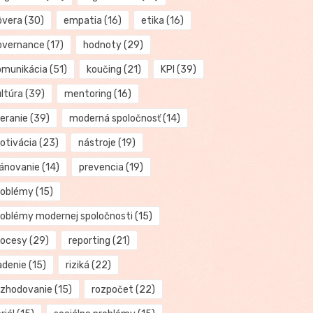
ôvera
(30)
empatia
(16)
etika
(16)
overnance
(17)
hodnoty
(29)
omunikácia
(51)
koučing
(21)
KPI
(39)
ultúra
(39)
mentoring
(16)
eranie
(39)
moderná spoločnosť
(14)
otivácia
(23)
nástroje
(19)
lánovanie
(14)
prevencia
(19)
roblémy
(15)
roblémy modernej spoločnosti
(15)
rocesy
(29)
reporting
(21)
adenie
(15)
riziká
(22)
ozhodovanie
(15)
rozpočet
(22)