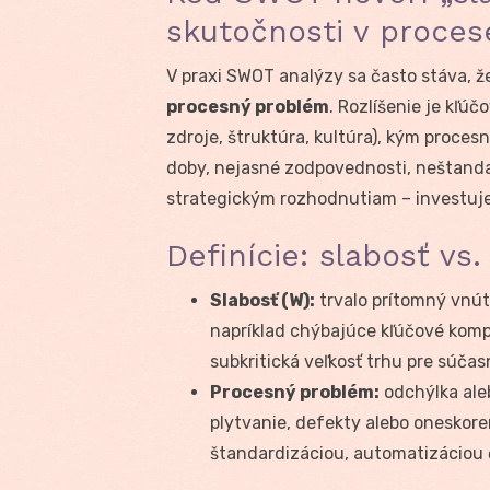
skutočnosti v proces
V praxi SWOT analýzy sa často stáva, ž
procesný problém
. Rozlíšenie je kľúč
zdroje, štruktúra, kultúra), kým proces
doby, nejasné zodpovednosti, neštand
strategickým rozhodnutiam – investuje
Definície: slabosť v
Slabosť (W):
trvalo prítomný vnút
napríklad chýbajúce kľúčové kom
subkritická veľkosť trhu pre súča
Procesný problém:
odchýlka aleb
plytvanie, defekty alebo oneskore
štandardizáciou, automatizáciou č