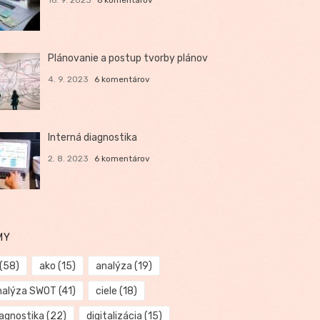
Plánovanie a postup tvorby plánov
4. 9. 2023
6 komentárov
Interná diagnostika
2. 8. 2023
6 komentárov
MY
(58)
ako
(15)
analýza
(19)
nalýza SWOT
(41)
ciele
(18)
iagnostika
(22)
digitalizácia
(15)