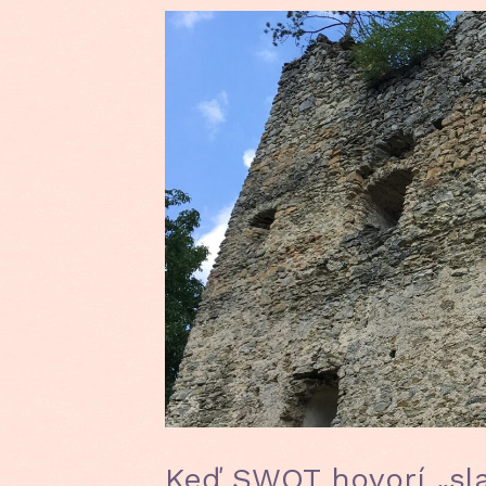
Keď SWOT hovorí „sla