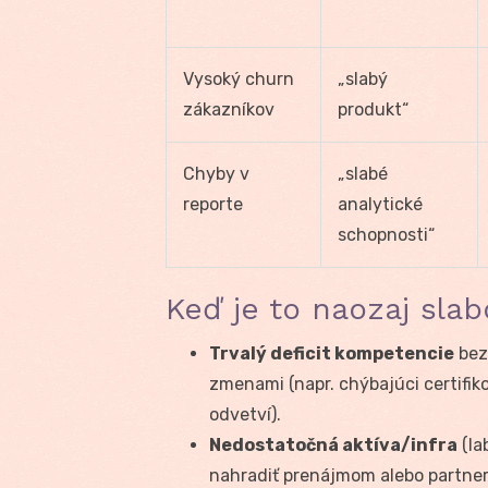
Vysoký churn
„slabý
zákazníkov
produkt“
Chyby v
„slabé
reporte
analytické
schopnosti“
Keď je to naozaj slab
Trvalý deficit kompetencie
bez
zmenami (napr. chýbajúci certif
odvetví).
Nedostatočná aktíva/infra
(la
nahradiť prenájmom alebo partne