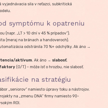
 vyjednávacia sila v reťazci, subkritická
odelu.
od symptómu k opatreniu
 (napr. „LT > 10 dní v 45 % prípadov“).
lita (meraj na bránach a handoveroch).
/automatizácia odstránila 70 %+ odchýlky. Ak áno →
tencia/aktívum
. Ak áno →
slabosť
.
faktory
(O/T) – môže ísť o hrozbu, nie slabosť.
ifikácie na stratégiu
bor „seniorov“ namiesto úpravy toku a nástrojov.
rojekty na „zmenu DNA“ firmy namiesto 90-
ysokým ROI.