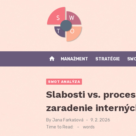
Skip
to
content
home
MANAŽMENT
STRATÉGIE
SWO
SWOT ANALÝZA
Slabosti vs. proce
zaradenie interný
By
Jana Farkašová
Posted
9. 2. 2026
on
Time to Read:
-
words