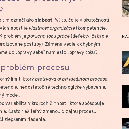
e
e tím označí ako
slabosť
(W) to, čo je v skutočnosti
ové: slabosť je
vlastnosť organizácie
(kompetencie,
ný problém je
porucha toku práce
(defekty, čakacie
NA
ardizované postupy). Zámena vedie k chybným
me do „opravy seba“ namiesto „opravy toku“.
s. problém procesu
orný limit, ktorý
pretrváva aj pri ideálnom procese
;
petencie, nedostatočné technologické vybavenie,
sný model.
o variabilita v krokoch činnosti, ktorá spôsobuje
nia; často riešiteľný zmenou dizajnu procesu,
i zlepšením riadenia.