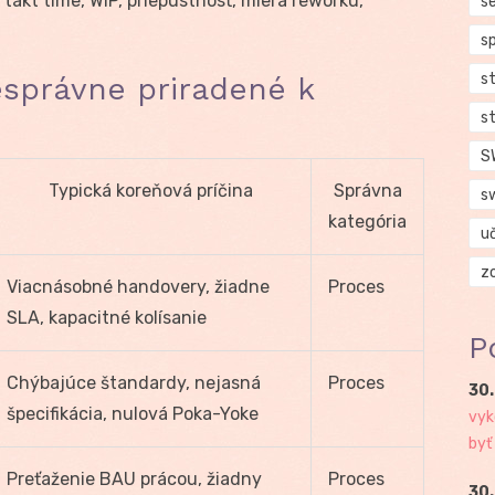
 takt time, WIP, priepustnosť, miera reworku,
se
s
s
správne priradené k
s
S
Typická koreňová príčina
Správna
s
kategória
u
z
Viacnásobné handovery, žiadne
Proces
SLA, kapacitné kolísanie
P
Chýbajúce štandardy, nejasná
Proces
30.
špecifikácia, nulová Poka-Yoke
vyk
byť
Preťaženie BAU prácou, žiadny
Proces
30.