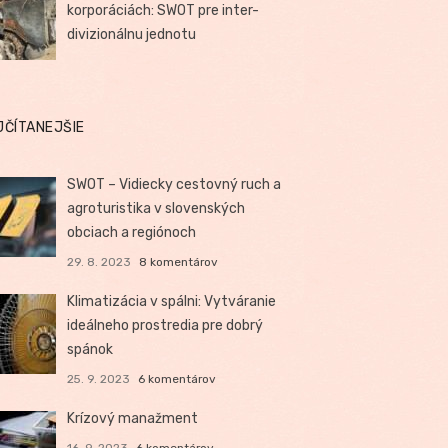
korporáciách: SWOT pre inter-
divizionálnu jednotu
JČÍTANEJŠIE
SWOT – Vidiecky cestovný ruch a
agroturistika v slovenských
obciach a regiónoch
29. 8. 2023
8 komentárov
Klimatizácia v spálni: Vytváranie
ideálneho prostredia pre dobrý
spánok
25. 9. 2023
6 komentárov
Krízový manažment
16. 9. 2023
6 komentárov