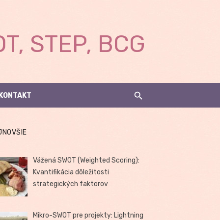
T, STEP, BCG
KONTAKT
JNOVŠIE
Vážená SWOT (Weighted Scoring):
Kvantifikácia dôležitosti
strategických faktorov
Mikro-SWOT pre projekty: Lightning