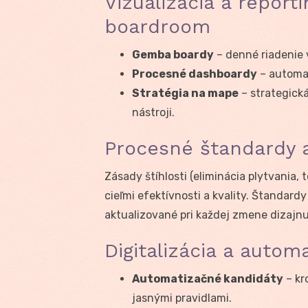
Vizualizácia a repor
boardroom
Gemba boardy
– denné riadenie 
Procesné dashboardy
– automat
Stratégia na mape
– strategick
nástroji.
Procesné štandardy a
Zásady štíhlosti (eliminácia plytvania, 
cieľmi efektívnosti a kvality. Štandardy
aktualizované pri každej zmene dizajnu
Digitalizácia a automa
Automatizačné kandidáty
– kr
jasnými pravidlami.