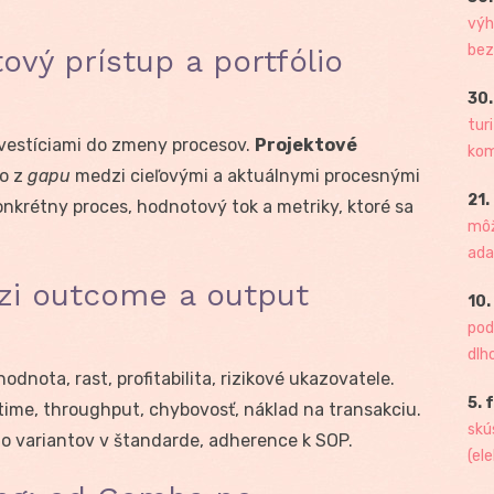
výh
bez
ový prístup a portfólio
30.
tur
nvestíciami do zmeny procesov.
Projektové
kome
mo z
gapu
medzi cieľovými a aktuálnymi procesnými
21.
onkrétny proces, hodnotový tok a metriky, ktoré sa
môž
ada
zi outcome a output
10.
pod
dlh
odnota, rast, profitabilita, rizikové ukazovatele.
5. 
time, throughput, chybovosť, náklad na transakciu.
skú
o variantov v štandarde, adherence k SOP.
(ele