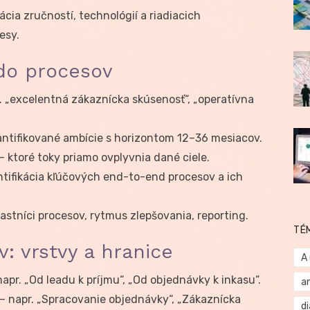
cia zručností, technológií a riadiacich
esy.
 do procesov
. „excelentná zákaznícka skúsenosť“, „operatívna
ntifikované ambície s horizontom 12–36 mesiacov.
– ktoré toky priamo ovplyvnia dané ciele.
ntifikácia kľúčových end-to-end procesov a ich
astníci procesov, rytmus zlepšovania, reporting.
TÉ
: vrstvy a hranice
A
apr. „Od leadu k príjmu“, „Od objednávky k inkasu“.
a
– napr. „Spracovanie objednávky“, „Zákaznícka
d