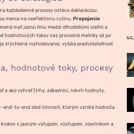
 na každodenné procesy ostáva deklaráciou;
sa menia na neefektívnu rutinu.
Prepojenie
ená mať jasnú líniu medzi dlhodobými cieľmi a
od hodnotových tokov cez procesné metriky až po
NA
je zrýchlené rozhodovanie, vyššia predvídateľnosť
ia, hodnotové toky, procesy
ať a ako vyhrať (trhy, zákazníci, návrh hodnoty,
– end-to-end sled činností, ktorým vzniká hodnota
 krokov s jasným vstupom, výstupom, vlastníkom a