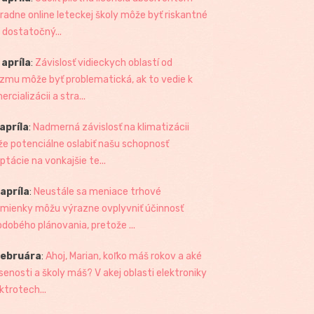
radne online leteckej školy môže byť riskantné
 dostatočný...
 apríla
:
Závislosť vidieckych oblastí od
izmu môže byť problematická, ak to vedie k
rcializácii a stra...
 apríla
:
Nadmerná závislosť na klimatizácii
e potenciálne oslabiť našu schopnosť
ptácie na vonkajšie te...
 apríla
:
Neustále sa meniace trhové
mienky môžu výrazne ovplyvniť účinnosť
odobého plánovania, pretože ...
februára
:
Ahoj, Marian, koľko máš rokov a aké
senosti a školy máš? V akej oblasti elektroniky
ktrotech...