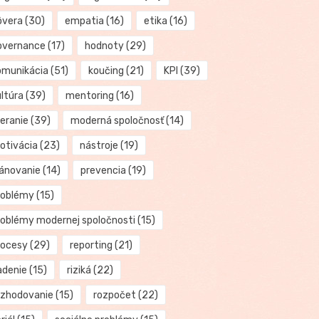
ôvera
(30)
empatia
(16)
etika
(16)
overnance
(17)
hodnoty
(29)
omunikácia
(51)
koučing
(21)
KPI
(39)
ultúra
(39)
mentoring
(16)
eranie
(39)
moderná spoločnosť
(14)
otivácia
(23)
nástroje
(19)
lánovanie
(14)
prevencia
(19)
roblémy
(15)
roblémy modernej spoločnosti
(15)
rocesy
(29)
reporting
(21)
adenie
(15)
riziká
(22)
ozhodovanie
(15)
rozpočet
(22)