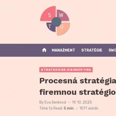
Skip
to
content
home
MANAŽMENT
STRATÉGIE
SWO
STRATEGICKÁ DIAGNOSTIKA
Procesná stratégia
firemnou stratégi
By
Eva Senková
Posted
19. 10. 2025
on
Time to Read:
5 min
-
1071
words