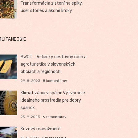
Transformácia zistení na epiky,
user stories a akčné kroky
JČÍTANEJŠIE
SWOT – Vidiecky cestovný ruch a
agroturistika v slovenských
obciach a regiónoch
29. 8. 2023
8 komentárov
Klimatizácia v spálni: Vytváranie
ideálneho prostredia pre dobrý
spánok
25. 9. 2023
6 komentárov
Krízový manažment
16. 9. 2023
6 komentárov