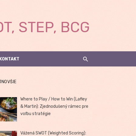
T, STEP, BCG
KONTAKT
JNOVŠIE
Where to Play / How to Win (Lafley
& Martin): Zjednodušený rámec pre
voľbu stratégie
Vážená SWOT (Weighted Scoring):