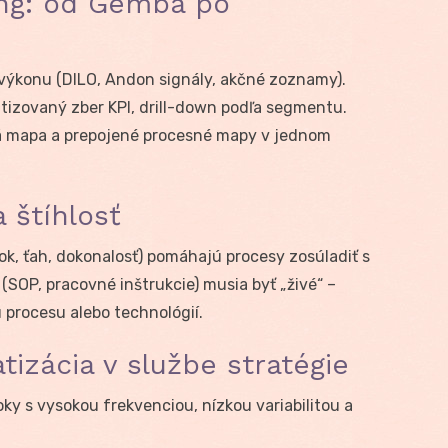
ting: od Gemba po
výkonu (DILO, Andon signály, akčné zoznamy).
izovaný zber KPI, drill-down podľa segmentu.
á mapa a prepojené procesné mapy v jednom
 štíhlosť
tok, ťah, dokonalosť) pomáhajú procesy zosúladiť s
 (SOP, pracovné inštrukcie) musia byť „živé“ –
 procesu alebo technológií.
tizácia v službe stratégie
oky s vysokou frekvenciou, nízkou variabilitou a