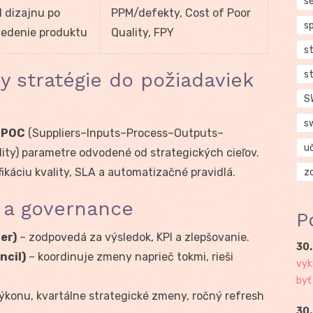
se
 dizajnu po
PPM/defekty, Cost of Poor
s
edenie produktu
Quality, FPY
s
y stratégie do požiadaviek
s
S
s
IPOC
(Suppliers–Inputs–Process–Outputs–
u
ality) parametre odvodené od strategických cieľov.
fikáciu kvality, SLA a automatizačné pravidlá.
z
 a governance
P
er)
– zodpovedá za výsledok, KPI a zlepšovanie.
30.
ncil)
– koordinuje zmeny naprieč tokmi, rieši
vyk
byť
konu, kvartálne strategické zmeny, ročný refresh
30.