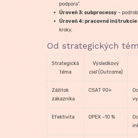
podpora“.
Úroveň 3: subprocessy
– podrobn
Úroveň 4: pracovné inštrukcie
kroky.
Od strategických tém
Strategická
Výsledkový
téma
cieľ (Outcome)
Zážitok
CSAT 90+
Od
zákazníka
vy
Efektivita
OPEX −10 %
Od
in