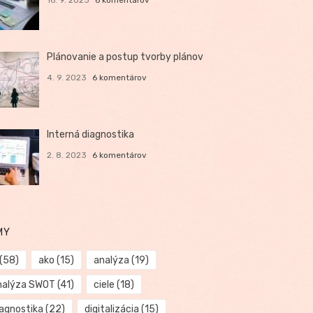
Plánovanie a postup tvorby plánov
4. 9. 2023
6 komentárov
Interná diagnostika
2. 8. 2023
6 komentárov
MY
(58)
ako
(15)
analýza
(19)
nalýza SWOT
(41)
ciele
(18)
iagnostika
(22)
digitalizácia
(15)