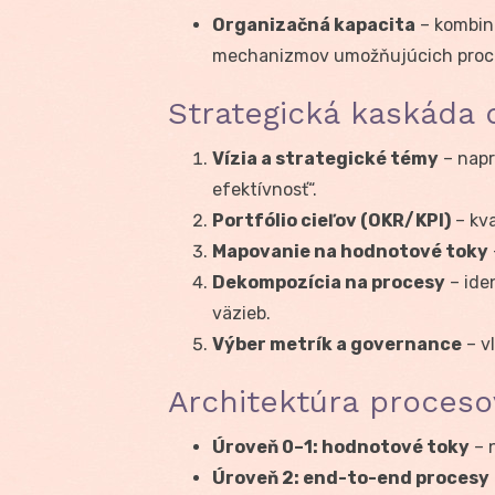
Organizačná kapacita
– kombiná
mechanizmov umožňujúcich proc
Strategická kaskáda
Vízia a strategické témy
– napr
efektívnosť“.
Portfólio cieľov (OKR/KPI)
– kva
Mapovanie na hodnotové toky
Dekompozícia na procesy
– ide
väzieb.
Výber metrík a governance
– vl
Architektúra procesov
Úroveň 0–1: hodnotové toky
– n
Úroveň 2: end-to-end procesy