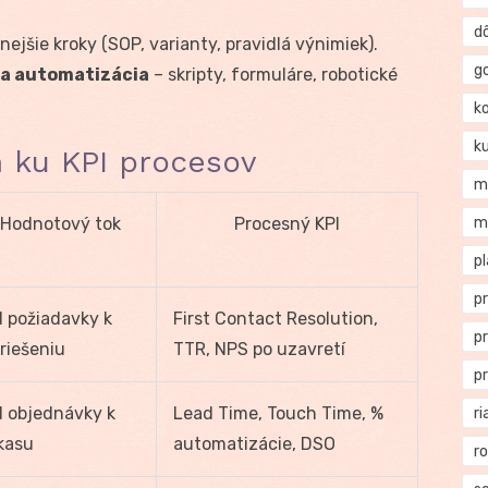
d
ejšie kroky (SOP, varianty, pravidlá výnimiek).
g
 a automatizácia
– skripty, formuláre, robotické
k
k
 ku KPI procesov
m
Hodnotový tok
Procesný KPI
m
p
p
 požiadavky k
First Contact Resolution,
p
riešeniu
TTR, NPS po uzavretí
p
 objednávky k
Lead Time, Touch Time, %
ri
kasu
automatizácie, DSO
r