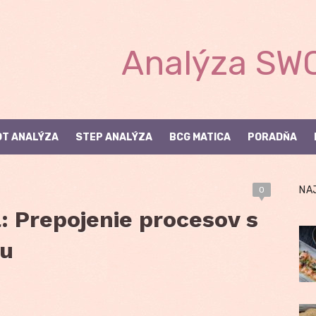
Analýza SWO
T ANALÝZA
STEP ANALÝZA
BCG MATICA
PORADŇA
NA
0
: Prepojenie procesov s
ou