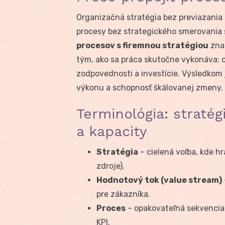
Organizačná stratégia bez previazania
procesy bez strategického smerovania 
procesov s firemnou stratégiou
znam
tým, ako sa práca skutočne vykonáva: 
zodpovednosti a investície. Výsledkom 
výkonu a schopnosť škálovanej zmeny.
Terminológia: stratég
a kapacity
Stratégia
– cielená voľba, kde hr
zdroje).
Hodnotový tok (value stream)
pre zákazníka.
Proces
– opakovateľná sekvencia
KPI.