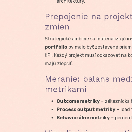
architektúry.
Prepojenie na projekt
zmien
Strategické ambície sa materializujú i
portfólio
by malo byť zostavené pria
KPI. Každý projekt musí odkazovať na k
majú zlepšiť.
Meranie: balans med
metrikami
Outcome metriky
– zákaznícka h
Process output metriky
– lead 
Behaviorálne metriky
– percent