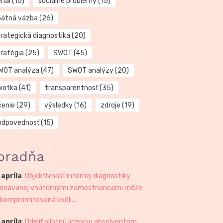
riál
(15)
sociálne problémy
(15)
pätná väzba
(26)
trategická diagnostika
(20)
tratégia
(25)
SWOT
(45)
WOT analýza
(47)
SWOT analýzy
(20)
wotka
(41)
transparentnosť
(35)
čenie
(29)
výsledky
(16)
zdroje
(19)
odpovednosť
(15)
oradňa
 apríla
:
Objektívnosť internej diagnostiky
onávanej vnútornými zamestnancami môže
 kompromitovaná kvôli...
 apríla
:
Udeliť pilotnú licenciu absolventom