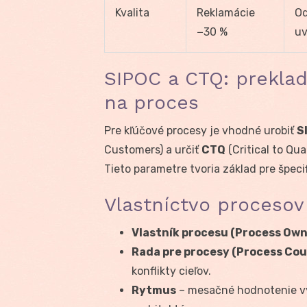
Kvalita
Reklamácie
Od
−30 %
uv
SIPOC a CTQ: preklad
na proces
Pre kľúčové procesy je vhodné urobiť
S
Customers) a určiť
CTQ
(Critical to Qu
Tieto parametre tvoria základ pre špeci
Vlastníctvo procesov
Vlastník procesu (Process Own
Rada pre procesy (Process Cou
konflikty cieľov.
Rytmus
– mesačné hodnotenie vý