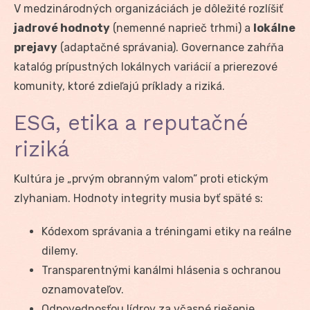
V medzinárodných organizáciách je dôležité rozlíšiť
jadrové hodnoty
(nemenné naprieč trhmi) a
lokálne
prejavy
(adaptačné správania). Governance zahŕňa
katalóg prípustných lokálnych variácií a prierezové
komunity, ktoré zdieľajú príklady a riziká.
ESG, etika a reputačné
riziká
Kultúra je „prvým obranným valom” proti etickým
zlyhaniam. Hodnoty integrity musia byť späté s:
Kódexom správania a tréningami etiky na reálne
dilemy.
Transparentnými kanálmi hlásenia s ochranou
oznamovateľov.
Odpovednosťou lídrov za včasné riešenie