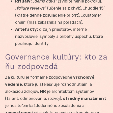
Rituály:
„demo days“
(zviditeľnenie pokroku),
„failure reviews“
(učenie sa z chýb), „huddle 15”
(krátke denné zosúladenie priorít), „customer
chair” (hlas zákazníka na poradách).
Artefakty:
dizajn priestorov, interné
názvoslovie, symboly a príbehy úspechu, ktoré
posilňujú identity.
Governance kultúry: kto za
ňu zodpovedá
Za kultúru je formálne zodpovedné
vrcholové
vedenie
, ktoré ju stelesňuje rozhodnutiami a
alokáciou zdrojov.
HR
je architektom systémov
(talent, odmeňovanie, rozvoj),
stredný manažment
je nositeľom každodenného zosúladenia a
zamestnanci
sú spolutvorcami prostredníctvom