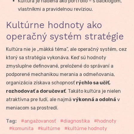
Kultúra je riadená ako portfólio – s backlogom,
vlastníkmi a pravidelnou revíziou.
Kultúrne hodnoty ako
operačný systém stratégie
Kultúra nie je „mäkká téma”, ale operačný systém, cez
ktorý sa stratégia vykonáva. Keď sú hodnoty
zmysluplne definované, preložené do správaní a
podporené mechanikou merania a odmeňovania,
organizácia získava schopnosť
rýchlo sa učiť,
rozhodovať a doručovať
. Takáto kultúra je nielen
atraktívna pre ľudí, ale najmä
výkonná a odolná
v
meniacom sa prostredí.
Tag:
angažovanosť
diagnostika
hodnoty
komunita
kultúrne
kultúrne hodnoty