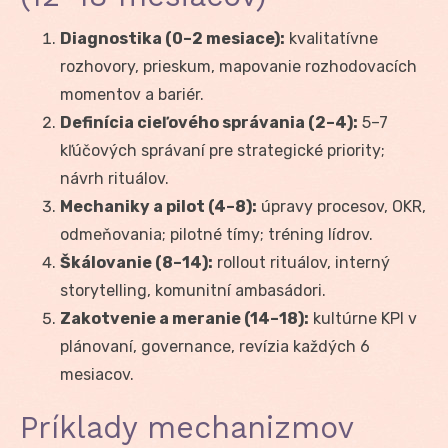
Diagnostika (0–2 mesiace):
kvalitatívne
rozhovory, prieskum, mapovanie rozhodovacích
momentov a bariér.
Definícia cieľového správania (2–4):
5–7
kľúčových správaní pre strategické priority;
návrh rituálov.
Mechaniky a pilot (4–8):
úpravy procesov, OKR,
odmeňovania; pilotné tímy; tréning lídrov.
Škálovanie (8–14):
rollout rituálov, interný
storytelling, komunitní ambasádori.
Zakotvenie a meranie (14–18):
kultúrne KPI v
plánovaní, governance, revízia každých 6
mesiacov.
Príklady mechanizmov