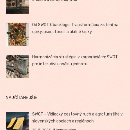
Od SWOT k backlogu: Transformácia zistení na
epiky, user stories a akčné kroky
Harmonizácia stratégie v korporáciách: SWOT
pre inter-divizionálnu jednotu
NAJČÍTANEJŠIE
SWOT – Vidiecky cestovný ruch a agroturistika v
slovenských obciach a regiónoch
29. 8. 2023
8 komentárov