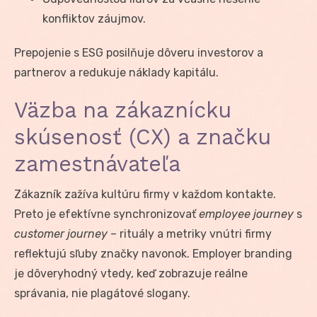
konfliktov záujmov.
Prepojenie s ESG posilňuje dôveru investorov a
partnerov a redukuje náklady kapitálu.
Väzba na zákaznícku
skúsenosť (CX) a značku
zamestnávateľa
Zákazník zažíva kultúru firmy v každom kontakte.
Preto je efektívne synchronizovať
employee journey
s
customer journey
– rituály a metriky vnútri firmy
reflektujú sľuby značky navonok. Employer branding
je dôveryhodný vtedy, keď zobrazuje reálne
správania, nie plagátové slogany.