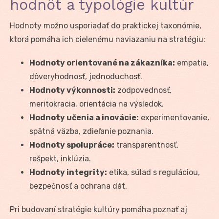
hodnôt a typológie kultúr
Hodnoty možno usporiadať do praktickej taxonómie,
ktorá pomáha ich cielenému naviazaniu na stratégiu:
Hodnoty orientované na zákazníka:
empatia,
dôveryhodnosť, jednoduchosť.
Hodnoty výkonnosti:
zodpovednosť,
meritokracia, orientácia na výsledok.
Hodnoty učenia a inovácie:
experimentovanie,
spätná väzba, zdieľanie poznania.
Hodnoty spolupráce:
transparentnosť,
rešpekt, inklúzia.
Hodnoty integrity:
etika, súlad s reguláciou,
bezpečnosť a ochrana dát.
Pri budovaní stratégie kultúry pomáha poznať aj