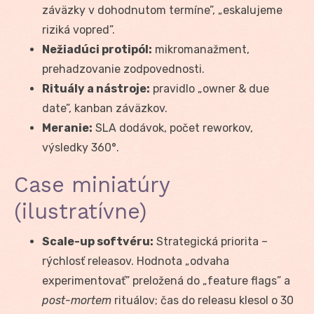
záväzky v dohodnutom termíne”, „eskalujeme
riziká vopred”.
Nežiadúci protipól:
mikromanažment,
prehadzovanie zodpovednosti.
Rituály a nástroje:
pravidlo „owner & due
date”, kanban záväzkov.
Meranie:
SLA dodávok, počet reworkov,
výsledky 360°.
Case miniatúry
(ilustratívne)
Scale-up softvéru:
Strategická priorita –
rýchlosť releasov. Hodnota „odvaha
experimentovať” preložená do „feature flags” a
post-mortem
rituálov; čas do releasu klesol o 30