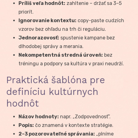
Príliš veľa hodnôt:
zahltenie – držať sa 3–5
priorít.
Ignorovanie kontextu:
copy-paste cudzích
vzorov bez ohľadu na trh či reguláciu.
Jednorazovosť:
spustenie kampane bez
dlhodobej správy a merania.
Nekompetentná stredná úroveň:
bez
tréningu a podpory sa kultúra v praxi neudrží.
Praktická šablóna pre
definíciu kultúrnych
hodnôt
Názov hodnoty:
napr. „Zodpovednosť”.
Popis:
čo znamená v kontexte stratégie.
2–3 pozorovateľné správania:
„plníme