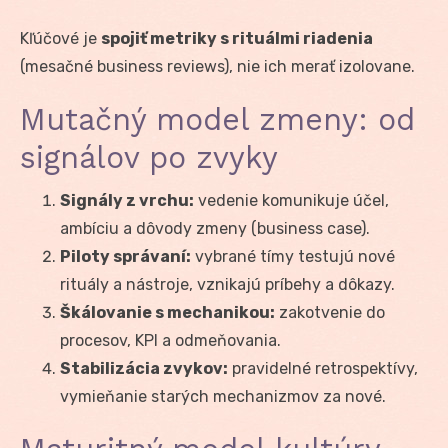
Kľúčové je
spojiť metriky s rituálmi riadenia
(mesačné business reviews), nie ich merať izolovane.
Mutačný model zmeny: od
signálov po zvyky
Signály z vrchu:
vedenie komunikuje účel,
ambíciu a dôvody zmeny (business case).
Piloty správaní:
vybrané tímy testujú nové
rituály a nástroje, vznikajú príbehy a dôkazy.
Škálovanie s mechanikou:
zakotvenie do
procesov, KPI a odmeňovania.
Stabilizácia zvykov:
pravidelné retrospektívy,
vymieňanie starých mechanizmov za nové.