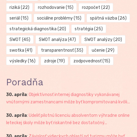
riziká
(22)
rozhodovanie
(15)
rozpočet
(22)
seriál
(15)
sociálne problémy
(15)
spätná väzba
(26)
strategická diagnostika
(20)
stratégia
(25)
SWOT
(45)
SWOT analýza
(47)
SWOT analýzy
(20)
swotka
(41)
transparentnosť
(35)
učenie
(29)
výsledky
(16)
zdroje
(19)
zodpovednosť
(15)
Poradňa
30. apríla
:
Objektívnosť internej diagnostiky vykonávanej
vnútornými zamestnancami môže byť kompromitovaná kvôli...
30. apríla
:
Udeliť pilotnú licenciu absolventom výhradne online
leteckej školy môže byť riskantné bez dostatočný...
30. apríla
:
Závislosť vidieckych oblastí od turizmu môže byť