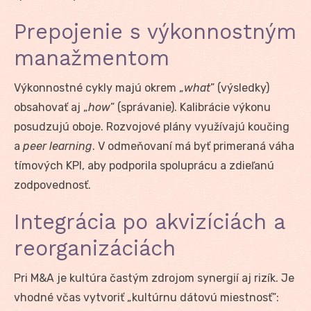
Prepojenie s výkonnostným
manažmentom
Výkonnostné cykly majú okrem „
what
” (výsledky)
obsahovať aj „
how
” (správanie). Kalibrácie výkonu
posudzujú oboje. Rozvojové plány využívajú koučing
a
peer learning
. V odmeňovaní má byť primeraná váha
tímových KPI, aby podporila spoluprácu a zdieľanú
zodpovednosť.
Integrácia po akvizíciách a
reorganizáciách
Pri M&A je kultúra častým zdrojom synergií aj rizík. Je
vhodné včas vytvoriť „kultúrnu dátovú miestnosť”: