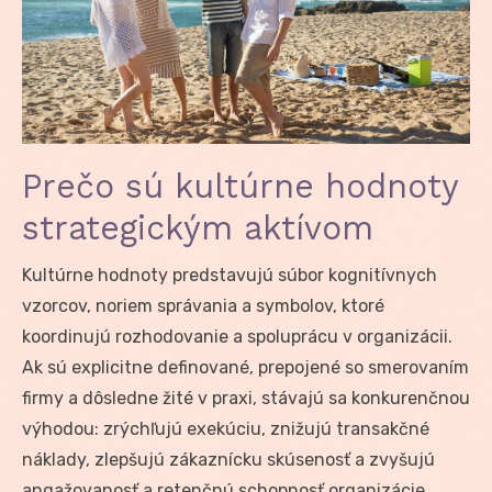
Prečo sú kultúrne hodnoty
strategickým aktívom
Kultúrne hodnoty predstavujú súbor kognitívnych
vzorcov, noriem správania a symbolov, ktoré
koordinujú rozhodovanie a spoluprácu v organizácii.
Ak sú explicitne definované, prepojené so smerovaním
firmy a dôsledne žité v praxi, stávajú sa konkurenčnou
výhodou: zrýchľujú exekúciu, znižujú transakčné
náklady, zlepšujú zákaznícku skúsenosť a zvyšujú
angažovanosť a retenčnú schopnosť organizácie.