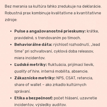
Bez merania sa kultúra ľahko zredukuje na deklarácie.
Robustná prax kombinuje kvalitatívne a kvantitatívne
zdroje:
Pulse a angažovanostné prieskumy:
krátke,
pravidelné, s trendovaním po tímoch.
Behaviorálne dáta:
rýchlosť rozhodnutí, „lead
time“ pri schvaľovaní, cyklová doba releasov,
miera incidentov.
Ľudské metriky:
fluktuácia, prijímací lievik,
quality of hire
, interná mobilita, absencie.
Zákaznícke metriky:
NPS, CSAT, retencia,
share of wallet – ako zrkadlo kultúrnych
správaní.
Etika a bezpečnosť:
počet hlásení, uzavretie
incidentov, výsledky auditov.