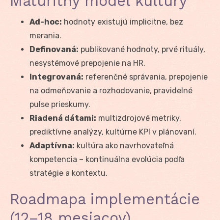
Maturitný model kultúry
Ad-hoc:
hodnoty existujú implicitne, bez
merania.
Definovaná:
publikované hodnoty, prvé rituály,
nesystémové prepojenie na HR.
Integrovaná:
referenčné správania, prepojenie
na odmeňovanie a rozhodovanie, pravidelné
pulse prieskumy.
Riadená dátami:
multizdrojové metriky,
prediktívne analýzy, kultúrne KPI v plánovaní.
Adaptívna:
kultúra ako navrhovateľná
kompetencia – kontinuálna evolúcia podľa
stratégie a kontextu.
Roadmapa implementácie
(12–18 mesiacov)