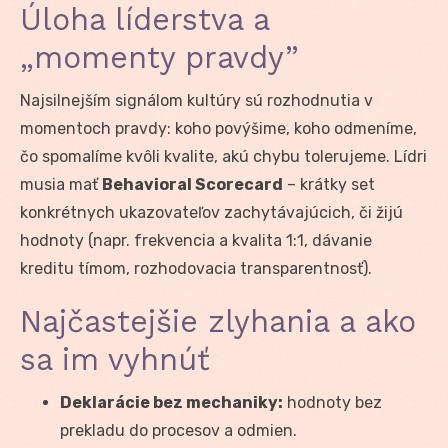
Úloha líderstva a
„momenty pravdy”
Najsilnejším signálom kultúry sú rozhodnutia v
momentoch pravdy: koho povýšime, koho odmeníme,
čo spomalíme kvôli kvalite, akú chybu tolerujeme. Lídri
musia mať
Behavioral Scorecard
– krátky set
konkrétnych ukazovateľov zachytávajúcich, či žijú
hodnoty (napr. frekvencia a kvalita 1:1, dávanie
kreditu tímom, rozhodovacia transparentnosť).
Najčastejšie zlyhania a ako
sa im vyhnúť
Deklarácie bez mechaniky:
hodnoty bez
prekladu do procesov a odmien.