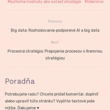
kultúrne hodnoty ako súčasť stratégie
líderstvo
Previous
Navigácia
Previous
Big data: Rozhodovanie podporené AI a big data
v
post:
Next
článku
Next
Procesná stratégia: Prepojenie procesov s firemnou
post:
stratégiou
Poradňa
Potrebujete radu? Chcete pridať komentár, doplniť
alebo upraviť túto stránku? Vyplňte textové pole
nižšie. Ďakujeme ♥