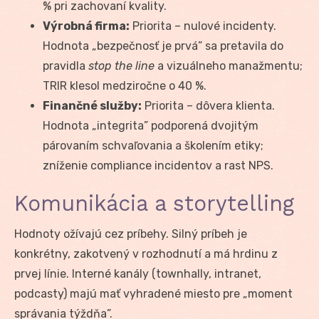
% pri zachovaní kvality.
Výrobná firma:
Priorita – nulové incidenty.
Hodnota „bezpečnosť je prvá” sa pretavila do
pravidla
stop the line
a vizuálneho manažmentu;
TRIR klesol medziročne o 40 %.
Finančné služby:
Priorita – dôvera klienta.
Hodnota „integrita” podporená dvojitým
párovaním schvaľovania a školením etiky;
zníženie compliance incidentov a rast NPS.
Komunikácia a storytelling
Hodnoty ožívajú cez príbehy. Silný príbeh je
konkrétny, zakotvený v rozhodnutí a má hrdinu z
prvej línie. Interné kanály (townhally, intranet,
podcasty) majú mať vyhradené miesto pre „moment
správania týždňa”.