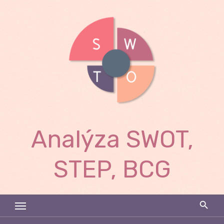
Skip
to
content
Analýza SWOT,
STEP, BCG