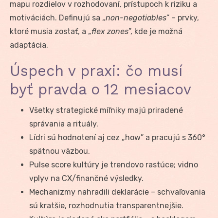
mapu rozdielov v rozhodovaní, prístupoch k riziku a
motiváciách. Definujú sa „
non-negotiables
” – prvky,
ktoré musia zostať, a „
flex zones
”, kde je možná
adaptácia.
Úspech v praxi: čo musí
byť pravda o 12 mesiacov
Všetky strategické míľniky majú priradené
správania a rituály.
Lídri sú hodnotení aj cez „how” a pracujú s 360°
spätnou väzbou.
Pulse score kultúry je trendovo rastúce; vidno
vplyv na CX/finančné výsledky.
Mechanizmy nahradili deklarácie – schvaľovania
sú kratšie, rozhodnutia transparentnejšie.