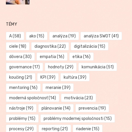
TÉMY
A
(58)
ako
(15)
analýza
(19)
analýza SWOT
(41)
ciele
(18)
diagnostika
(22)
digitalizácia
(15)
dôvera
(30)
empatia
(16)
etika
(16)
governance
(17)
hodnoty
(29)
komunikácia
(51)
koučing
(21)
KPI
(39)
kultúra
(39)
mentoring
(16)
meranie
(39)
moderná spoločnosť
(14)
motivácia
(23)
nástroje
(19)
plánovanie
(14)
prevencia
(19)
problémy
(15)
problémy modernej spoločnosti
(15)
procesy
(29)
reporting
(21)
riadenie
(15)