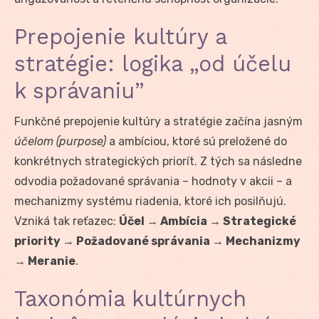
Prepojenie kultúry a
stratégie: logika „od účelu
k správaniu”
Funkčné prepojenie kultúry a stratégie začína jasným
účelom (purpose)
a ambíciou, ktoré sú preložené do
konkrétnych strategických priorít. Z tých sa následne
odvodia požadované správania – hodnoty v akcii – a
mechanizmy systému riadenia, ktoré ich posilňujú.
Vzniká tak reťazec:
Účel → Ambícia → Strategické
priority → Požadované správania → Mechanizmy
→ Meranie
.
Taxonómia kultúrnych