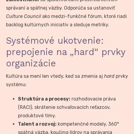
správaní a spätnej väzby. Odporúča sa ustanoviť
Culture Council
ako medzi-funkčné fórum, ktoré riadi
backlog kultúrnych iniciatív a sleduje metriky.
Systémové ukotvenie:
prepojenie na „hard“ prvky
organizácie
Kultúra sa mení len vtedy, keď sa zmenia aj
hard
prvky
systému:
Struktúra a procesy:
rozhodovacie práva
(RACI), skrátenie schvaľovacích reťazcov,
produktové tímy.
Talent a rozvoj:
kompetenčné modely, 360°
spätná väzba, koučing lídrov na správania