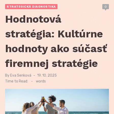
STRATEGICKÁ DIAGNOSTIKA
0
Hodnotová
stratégia: Kultúrne
hodnoty ako súčasť
firemnej stratégie
By
Eva Senková
Posted
19. 10. 2025
on
Time to Read:
-
words