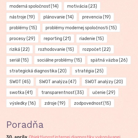
moderná spoločnosť
(14)
motivácia
(23)
nástroje
(19)
plánovanie
(14)
prevencia
(19)
problémy
(15)
problémy modernej spoločnosti
(15)
procesy
(29)
reporting
(21)
riadenie
(15)
riziká
(22)
rozhodovanie
(15)
rozpočet
(22)
seriál
(15)
sociálne problémy
(15)
spätná väzba
(26)
strategická diagnostika
(20)
stratégia
(25)
SWOT
(45)
SWOT analýza
(47)
SWOT analýzy
(20)
swotka
(41)
transparentnosť
(35)
učenie
(29)
výsledky
(16)
zdroje
(19)
zodpovednosť
(15)
Poradňa
30. apríla
:
Objektívnosť internej diagnostiky vykonávanej