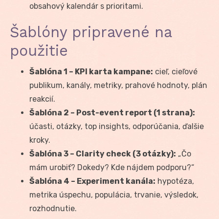
obsahový kalendár s prioritami.
Šablóny pripravené na
použitie
Šablóna 1 – KPI karta kampane:
cieľ, cieľové
publikum, kanály, metriky, prahové hodnoty, plán
reakcií.
Šablóna 2 – Post-event report (1 strana):
účasti, otázky, top insights, odporúčania, ďalšie
kroky.
Šablóna 3 – Clarity check (3 otázky):
„Čo
mám urobiť? Dokedy? Kde nájdem podporu?“
Šablóna 4 – Experiment kanála:
hypotéza,
metrika úspechu, populácia, trvanie, výsledok,
rozhodnutie.