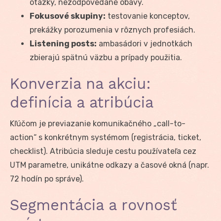
otázky, nezodpovedané obavy.
Fokusové skupiny:
testovanie konceptov,
prekážky porozumenia v rôznych profesiách.
Listening posts:
ambasádori v jednotkách
zbierajú spätnú väzbu a prípady použitia.
Konverzia na akciu:
definícia a atribúcia
Kľúčom je previazanie komunikačného „call-to-
action“ s konkrétnym systémom (registrácia, ticket,
checklist). Atribúcia sleduje cestu používateľa cez
UTM parametre, unikátne odkazy a časové okná (napr.
72 hodín po správe).
Segmentácia a rovnosť