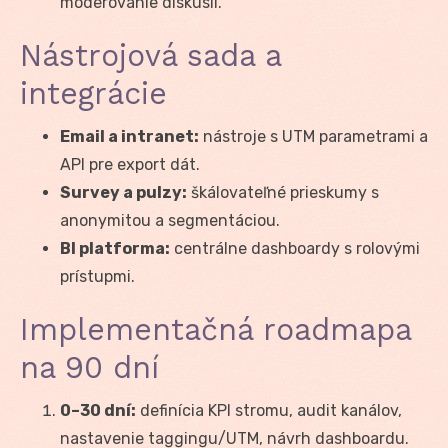
moderovanie diskusií.
Nástrojová sada a
integrácie
Email a intranet:
nástroje s UTM parametrami a
API pre export dát.
Survey a pulzy:
škálovateľné prieskumy s
anonymitou a segmentáciou.
BI platforma:
centrálne dashboardy s rolovými
prístupmi.
Implementačná roadmapa
na 90 dní
0–30 dní:
definícia KPI stromu, audit kanálov,
nastavenie taggingu/UTM, návrh dashboardu.