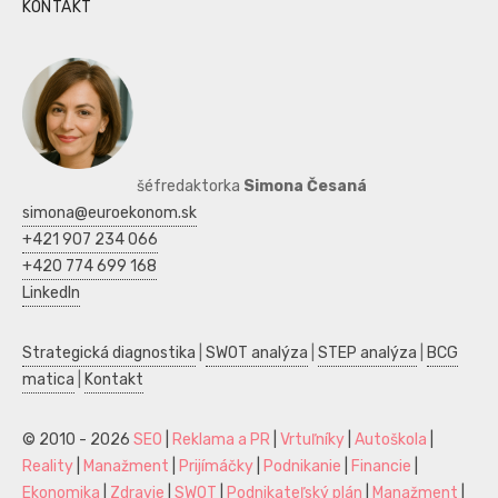
KONTAKT
šéfredaktorka
Simona Česaná
simona@euroekonom.sk
+421 907 234 066
+420 774 699 168
LinkedIn
Strategická diagnostika
|
SWOT analýza
|
STEP analýza
|
BCG
matica
|
Kontakt
© 2010 - 2026
SEO
|
Reklama a PR
|
Vrtuľníky
|
Autoškola
|
Reality
|
Manažment
|
Prijímáčky
|
Podnikanie
|
Financie
|
Ekonomika
|
Zdravie
|
SWOT
|
Podnikateľský plán
|
Manažment
|