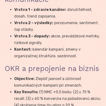
Vrstva 1 – zdravie kanálov:
doručiteľnosť,
dosah, trend zapojenia.
Vrstva 2 – výsledky:
porozumenie, sentiment,
top otázky.
Vrstva 3 – dopady:
akcie, prevádzkové metriky,
rizikové signály.
Kontext:
kalendár kampaní, zmeny v
organizačnej štruktúre, sezónnosť.
OKR a prepojenie na biznis
Objective:
Zlepšiť jasnosť a účinnosť
komunikačných kampaní pri zmenách.
Key Results:
(1) NMC +0,5 bodu; (2) ≥ 75 %
recall; (3) ≥ 60 % konverzia na požadovanú akciu;
(4) skrátenie
time-to-align
o 20 %.