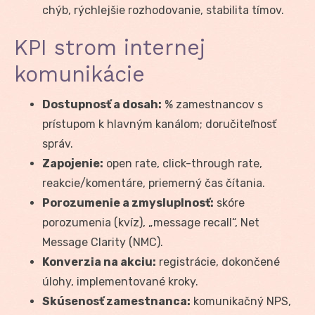
chýb, rýchlejšie rozhodovanie, stabilita tímov.
KPI strom internej
komunikácie
Dostupnosť a dosah:
% zamestnancov s
prístupom k hlavným kanálom; doručiteľnosť
správ.
Zapojenie:
open rate, click-through rate,
reakcie/komentáre, priemerný čas čítania.
Porozumenie a zmysluplnosť:
skóre
porozumenia (kvíz), „message recall“, Net
Message Clarity (NMC).
Konverzia na akciu:
registrácie, dokončené
úlohy, implementované kroky.
Skúsenosť zamestnanca:
komunikačný NPS,