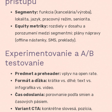
prístupu
Segmenty:
funkcia (kancelária/výroba),
lokalita, jazyk, pracovný režim, seniorita.
Equity metriky:
rozdiely v dosahu a
porozumení medzi segmentmi; plány nápravy
(offline nástenky, SMS, preklady).
Experimentovanie a A/B
testovanie
Predmet a preheader:
vplyv na open rate.
Formát a dĺžka:
krátke vs. dlhé; text vs.
infografika vs. video.
Čas odoslania:
porovnanie podľa smien a
časových pásiem.
Variant CTA:
konkrétne slovesá, pozícia,