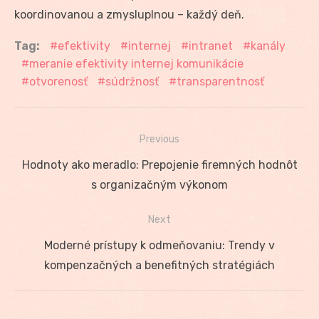
koordinovanou a zmysluplnou – každý deň.
Tag:
efektivity
internej
intranet
kanály
meranie efektivity internej komunikácie
otvorenosť
súdržnosť
transparentnosť
Previous
Navigácia
Previous
Hodnoty ako meradlo: Prepojenie firemných hodnôt
v
post:
s organizačným výkonom
článku
Next
Next
Moderné prístupy k odmeňovaniu: Trendy v
post:
kompenzačných a benefitných stratégiách