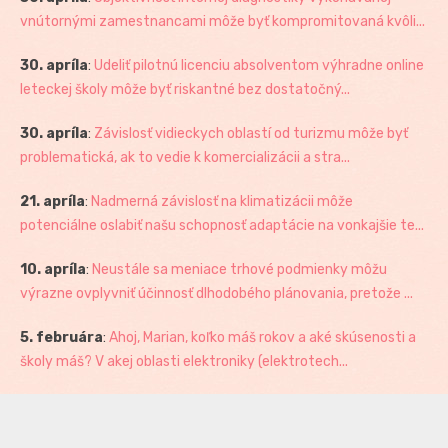
vnútornými zamestnancami môže byť kompromitovaná kvôli...
30. apríla
:
Udeliť pilotnú licenciu absolventom výhradne online
leteckej školy môže byť riskantné bez dostatočný...
30. apríla
:
Závislosť vidieckych oblastí od turizmu môže byť
problematická, ak to vedie k komercializácii a stra...
21. apríla
:
Nadmerná závislosť na klimatizácii môže
potenciálne oslabiť našu schopnosť adaptácie na vonkajšie te...
10. apríla
:
Neustále sa meniace trhové podmienky môžu
výrazne ovplyvniť účinnosť dlhodobého plánovania, pretože ...
5. februára
:
Ahoj, Marian, koľko máš rokov a aké skúsenosti a
školy máš? V akej oblasti elektroniky (elektrotech...