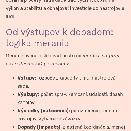
obsah a procesy na základe dát, vyčísliť dopad na
výkon a stabilitu a obhajovať investície do nástrojov a
ľudí.
Od výstupov k dopadom:
logika merania
Meranie by malo sledovať cestu od
inputs
a
outputs
cez
outcomes
až po
impacts
:
Vstupy:
rozpočet, kapacity tímu, nástrojová
sada.
Výstupy:
počet správ, kampaní, udalostí, dosah
kanálov.
Výsledky (outcomes):
porozumenie, zmena
postojov, vytvorené záväzky.
Dopady (impacts):
zlepšená koordinácia, menej