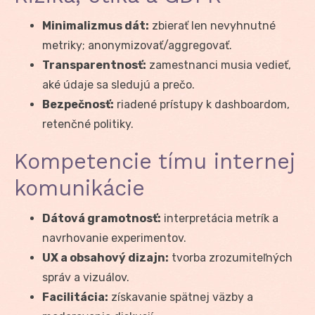
Minimalizmus dát:
zbierať len nevyhnutné
metriky; anonymizovať/aggregovať.
Transparentnosť:
zamestnanci musia vedieť,
aké údaje sa sledujú a prečo.
Bezpečnosť:
riadené prístupy k dashboardom,
retenčné politiky.
Kompetencie tímu internej
komunikácie
Dátová gramotnosť:
interpretácia metrík a
navrhovanie experimentov.
UX a obsahový dizajn:
tvorba zrozumiteľných
správ a vizuálov.
Facilitácia:
získavanie spätnej väzby a