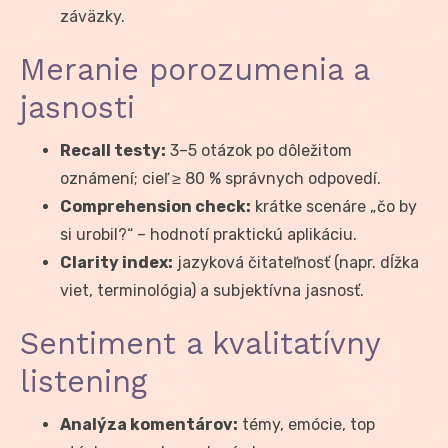
záväzky.
Meranie porozumenia a
jasnosti
Recall testy:
3–5 otázok po dôležitom
oznámení; cieľ ≥ 80 % správnych odpovedí.
Comprehension check:
krátke scenáre „čo by
si urobil?“ – hodnotí praktickú aplikáciu.
Clarity index:
jazyková čitateľnosť (napr. dĺžka
viet, terminológia) a subjektívna jasnosť.
Sentiment a kvalitatívny
listening
Analýza komentárov:
témy, emócie, top