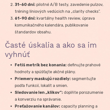
31–60 dní:
pilotné A/B testy, zavedenie pulzov,
tréning líniových vedúcich na „clarity checks“.
61–90 dní:
kvartálny health review, úprava
komunikačného kalendára, publikovanie
štandardov obsahu.
Časté úskalia a ako sa im
vyhnúť
Fetiš metrík bez konania:
definujte prahové
hodnoty a spúšťajte akčné plány.
Priemery maskujú rozdiely:
segmentujte
podľa funkcií, lokalít a smien.
Sledovanie len „klikov“:
doplňte porozumenie
a konverziu na správanie.
Preťažovanie kanálov:
capacity planning a