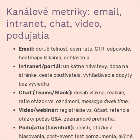
Kanálové metriky: email,
intranet, chat, video,
podujatia
Email:
doručiteľnosť, open rate, CTR, odpovede,
heatmapy klikania, odhlásenia.
Intranet/portál:
unikátne návštevy, doba na
stránke, cesta používateľa, vyhľadávacie dopyty
bez výsledku.
Chat (Teams/Slack):
dosah vlákna, reakcie,
ratio otázok vs. oznámení,
message dwell time
.
Video/webinár:
registrácie vs. účasť, retencia,
otázky počas Q&A, záznamové prehratia.
Podujatia (townhall):
účasti, otázky a
hlasovania, post-event test porozumenia, akčné