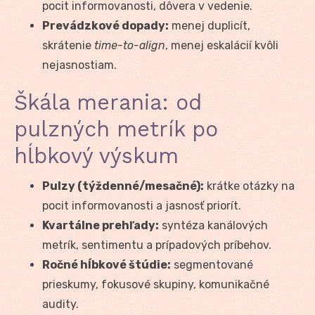
pocit informovanosti, dôvera v vedenie.
Prevádzkové dopady:
menej duplicít,
skrátenie
time-to-align
, menej eskalácií kvôli
nejasnostiam.
Škála merania: od
pulzných metrík po
hĺbkový výskum
Pulzy (týždenné/mesačné):
krátke otázky na
pocit informovanosti a jasnosť priorít.
Kvartálne prehľady:
syntéza kanálových
metrík, sentimentu a prípadových príbehov.
Ročné hĺbkové štúdie:
segmentované
prieskumy, fokusové skupiny, komunikačné
audity.