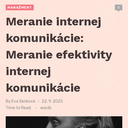
MANAŽMENT
0
Meranie internej
komunikácie:
Meranie efektivity
internej
komunikácie
By
Eva Senková
Posted
22. 9. 2025
on
Time to Read:
-
words