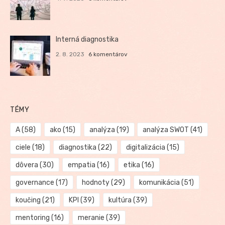
Interná diagnostika
2. 8. 2023
6 komentárov
TÉMY
A
(58)
ako
(15)
analýza
(19)
analýza SWOT
(41)
ciele
(18)
diagnostika
(22)
digitalizácia
(15)
dôvera
(30)
empatia
(16)
etika
(16)
governance
(17)
hodnoty
(29)
komunikácia
(51)
koučing
(21)
KPI
(39)
kultúra
(39)
mentoring
(16)
meranie
(39)