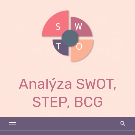
Skip
to
content
Analýza SWOT,
STEP, BCG