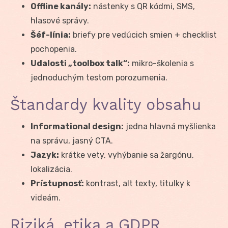
Offline kanály:
nástenky s QR kódmi, SMS,
hlasové správy.
Šéf-línia:
briefy pre vedúcich smien + checklist
pochopenia.
Udalosti „toolbox talk“:
mikro-školenia s
jednoduchým testom porozumenia.
Štandardy kvality obsahu
Informational design:
jedna hlavná myšlienka
na správu, jasný CTA.
Jazyk:
krátke vety, vyhýbanie sa žargónu,
lokalizácia.
Prístupnosť:
kontrast, alt texty, titulky k
videám.
Riziká, etika a GDPR