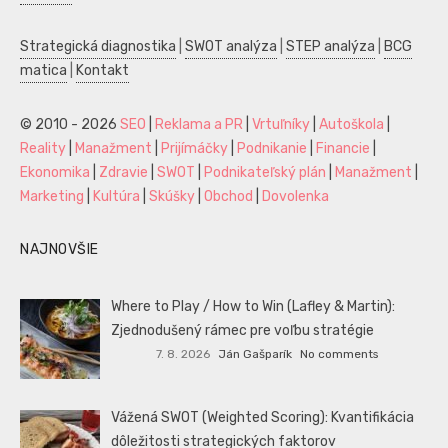
Strategická diagnostika
|
SWOT analýza
|
STEP analýza
|
BCG
matica
|
Kontakt
© 2010 - 2026
SEO
|
Reklama a PR
|
Vrtuľníky
|
Autoškola
|
Reality
|
Manažment
|
Prijímáčky
|
Podnikanie
|
Financie
|
Ekonomika
|
Zdravie
|
SWOT
|
Podnikateľský plán
|
Manažment
|
Marketing
|
Kultúra
|
Skúšky
|
Obchod
|
Dovolenka
NAJNOVŠIE
Where to Play / How to Win (Lafley & Martin):
Zjednodušený rámec pre voľbu stratégie
7. 8. 2026
Ján Gašparík
No comments
Vážená SWOT (Weighted Scoring): Kvantifikácia
dôležitosti strategických faktorov