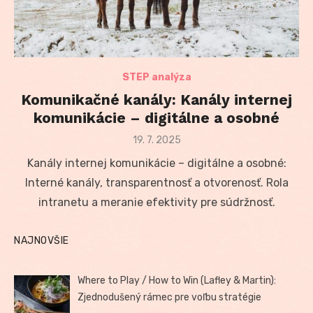
STEP analýza
Komunikačné kanály: Kanály internej
komunikácie – digitálne a osobné
Posted
19. 7. 2025
on
Kanály internej komunikácie – digitálne a osobné:
Interné kanály, transparentnosť a otvorenosť. Rola
intranetu a meranie efektivity pre súdržnosť.
NAJNOVŠIE
Where to Play / How to Win (Lafley & Martin):
Zjednodušený rámec pre voľbu stratégie