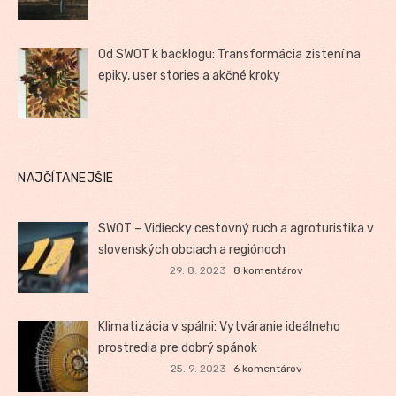
Od SWOT k backlogu: Transformácia zistení na
epiky, user stories a akčné kroky
NAJČÍTANEJŠIE
SWOT – Vidiecky cestovný ruch a agroturistika v
slovenských obciach a regiónoch
29. 8. 2023
8 komentárov
Klimatizácia v spálni: Vytváranie ideálneho
prostredia pre dobrý spánok
25. 9. 2023
6 komentárov