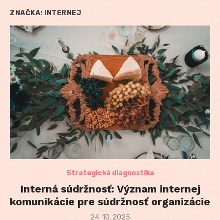
ZNAČKA:
INTERNEJ
Strategická diagnostika
Interná súdržnosť: Význam internej
komunikácie pre súdržnosť organizácie
Posted
24. 10. 2025