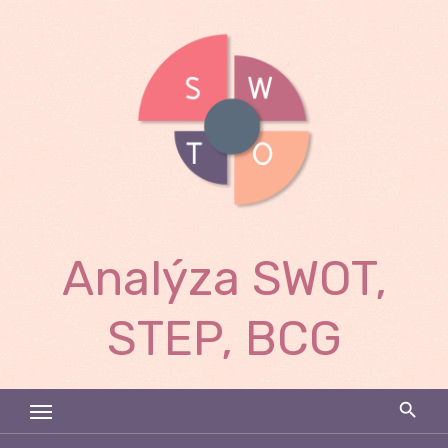
Skip
to
content
Analýza SWOT,
STEP, BCG