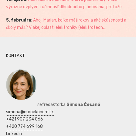
výrazne ovplyvniť účinnosť dlhodobého plánovania, pretože ...
5. februára
:
Ahoj, Marian, koľko máš rokov a aké skúsenosti a
školy máš? V akej oblasti elektroniky (elektrotech...
KONTAKT
šéfredaktorka
Simona Česaná
simona@euroekonom.sk
+421 907 234 066
+420 774 699 168
LinkedIn