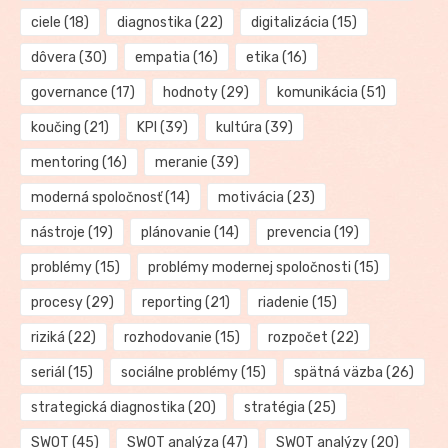
ciele
(18)
diagnostika
(22)
digitalizácia
(15)
dôvera
(30)
empatia
(16)
etika
(16)
governance
(17)
hodnoty
(29)
komunikácia
(51)
koučing
(21)
KPI
(39)
kultúra
(39)
mentoring
(16)
meranie
(39)
moderná spoločnosť
(14)
motivácia
(23)
nástroje
(19)
plánovanie
(14)
prevencia
(19)
problémy
(15)
problémy modernej spoločnosti
(15)
procesy
(29)
reporting
(21)
riadenie
(15)
riziká
(22)
rozhodovanie
(15)
rozpočet
(22)
seriál
(15)
sociálne problémy
(15)
spätná väzba
(26)
strategická diagnostika
(20)
stratégia
(25)
SWOT
(45)
SWOT analýza
(47)
SWOT analýzy
(20)