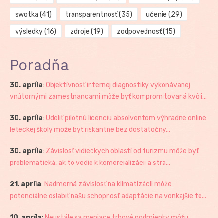
swotka
(41)
transparentnosť
(35)
učenie
(29)
výsledky
(16)
zdroje
(19)
zodpovednosť
(15)
Poradňa
30. apríla
:
Objektívnosť internej diagnostiky vykonávanej
vnútornými zamestnancami môže byť kompromitovaná kvôli...
30. apríla
:
Udeliť pilotnú licenciu absolventom výhradne online
leteckej školy môže byť riskantné bez dostatočný...
30. apríla
:
Závislosť vidieckych oblastí od turizmu môže byť
problematická, ak to vedie k komercializácii a stra...
21. apríla
:
Nadmerná závislosť na klimatizácii môže
potenciálne oslabiť našu schopnosť adaptácie na vonkajšie te...
10. apríla
:
Neustále sa meniace trhové podmienky môžu