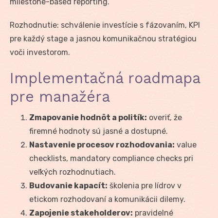
milestone-based reporting.
Rozhodnutie: schválenie investície s fázovaním, KPI
pre každý stage a jasnou komunikačnou stratégiou
voči investorom.
Implementačná roadmapa
pre manažéra
Zmapovanie hodnôt a politík:
overiť, že
firemné hodnoty sú jasné a dostupné.
Nastavenie procesov rozhodovania:
value
checklists, mandatory compliance checks pri
veľkých rozhodnutiach.
Budovanie kapacít:
školenia pre lídrov v
etickom rozhodovaní a komunikácii dilemy.
Zapojenie stakeholderov:
pravidelné