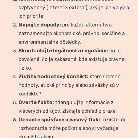
ovplyvnený (interní × externí), aký je ich vplyv a
ich priorita.
Mapujte dopady:
pre každú alternatívu
zaznamenajte ekonomické, právne, sociálne a
environmentálne dôsledky.
Skontrolujte legálnosť a regulácie:
čo je
povolené, čo je zakázané, kde existuje právne
riziko.
Zistite hodnotový konflikt:
ktoré firemné
hodnoty, etické princípy alebo záväzky sú v
konflikte?
Overte fakta:
triangulujte informácie z
viacerých zdrojov, získajte pohľad z praxe.
Označte spúšťače a časový tlak:
rozlíšte, či
rozhodnutie môže počkať alebo si vyžaduje
okamžitú akciu.