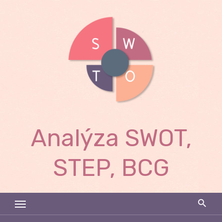
Skip
to
content
Analýza SWOT,
STEP, BCG