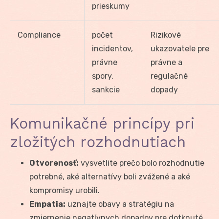
prieskumy
Compliance
počet
Rizikové
incidentov,
ukazovatele pre
právne
právne a
spory,
regulačné
sankcie
dopady
Komunikačné princípy pri
zložitých rozhodnutiach
Otvorenosť:
vysvetlite prečo bolo rozhodnutie
potrebné, aké alternatívy boli zvážené a aké
kompromisy urobili.
Empatia:
uznajte obavy a stratégiu na
zmiernenie negatívnych dopadov pre dotknuté