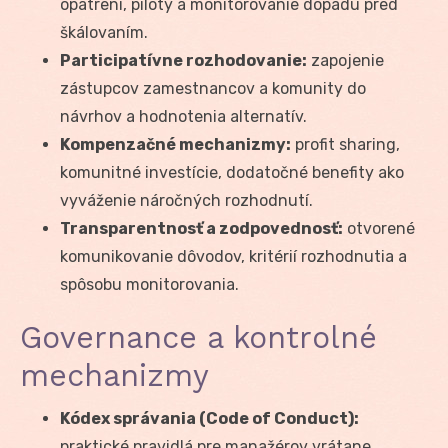
opatrení, piloty a monitorovanie dopadu pred
škálovaním.
Participatívne rozhodovanie:
zapojenie
zástupcov zamestnancov a komunity do
návrhov a hodnotenia alternatív.
Kompenzačné mechanizmy:
profit sharing,
komunitné investície, dodatočné benefity ako
vyváženie náročných rozhodnutí.
Transparentnosť a zodpovednosť:
otvorené
komunikovanie dôvodov, kritérií rozhodnutia a
spôsobu monitorovania.
Governance a kontrolné
mechanizmy
Kódex správania (Code of Conduct):
praktické pravidlá pre manažérov vrátane