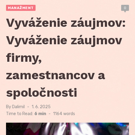
MANAŽMENT
0
Vyváženie záujmov:
Vyváženie záujmov
firmy,
zamestnancov a
spoločnosti
By
Dalimil
Posted
1. 6. 2025
on
Time to Read:
6 min
-
1164
words