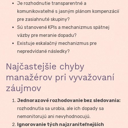
Je rozhodnutie transparentné a
komunikovateľné s jasným plánom kompenzácií
pre zasiahnuté skupiny?
Sú stanovené KPIs a mechanizmus spätnej
väzby pre meranie dopadu?
Existuje eskalačný mechanizmus pre
nepredvídané následky?
Najčastejšie chyby
manažérov pri vyvažovaní
záujmov
Jednorazové rozhodovanie bez sledovania:
rozhodnutia sa urobia, ale ich dopady sa
nemonitorujú ani nevyhodnocujú.
Ignorovanie tých najzraniteľnejších