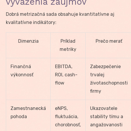
vyváženia záujmov
Dobrá metrizačná sada obsahuje kvantitatívne aj
kvalitatívne indikátory:
Dimenzia
Príklad
Prečo merať
metriky
Finančná
EBITDA,
Zabezpečenie
výkonnosť
ROI, cash-
trvalej
flow
životaschopnosti
firmy
Zamestnanecká
eNPS,
Ukazovatele
pohoda
fluktuácia,
stability tímu a
chorobnosť,
angažovanosti