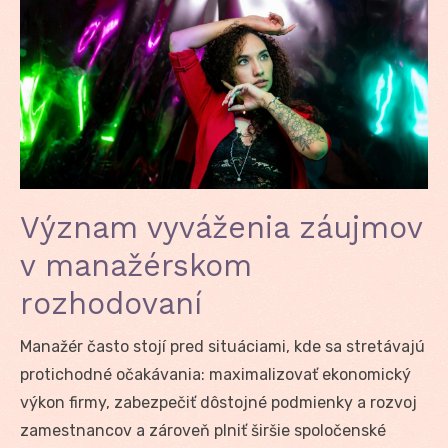
Význam vyváženia záujmov
v manažérskom
rozhodovaní
Manažér často stojí pred situáciami, kde sa stretávajú
protichodné očakávania: maximalizovať ekonomický
výkon firmy, zabezpečiť dôstojné podmienky a rozvoj
zamestnancov a zároveň plniť širšie spoločenské