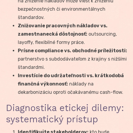
na zníženie nákladov môže viesť k zníženiu
bezpečnostných či environmentálnych
štandardov.
Znižovanie pracovných nákladov vs.
zamestnanecká dôstojnosť:
outsourcing,
layoffy, flexibilné formy práce.
Prísne compliance vs. obchodné príležitosti:
partnerstvo s subdodávateľom z krajiny s nižšími
štandardmi.
Investície do udržateľnosti vs. krátkodobá
finančná výkonnosť:
náklady na
dekarbonizáciu oproti očakávanému cash-flow.
Diagnostika etickej dilemy:
systematický prístup
Identifikujte stakeholderov:
kto bude