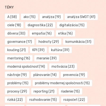
TÉMY
A
(58)
ako
(15)
analýza
(19)
analýza SWOT
(41)
ciele
(18)
diagnostika
(22)
digitalizácia
(15)
dôvera
(30)
empatia
(16)
etika
(16)
governance
(17)
hodnoty
(29)
komunikácia
(51)
koučing
(21)
KPI
(39)
kultúra
(39)
mentoring
(16)
meranie
(39)
moderná spoločnosť
(14)
motivácia
(23)
nástroje
(19)
plánovanie
(14)
prevencia
(19)
problémy
(15)
problémy modernej spoločnosti
(15)
procesy
(29)
reporting
(21)
riadenie
(15)
riziká
(22)
rozhodovanie
(15)
rozpočet
(22)