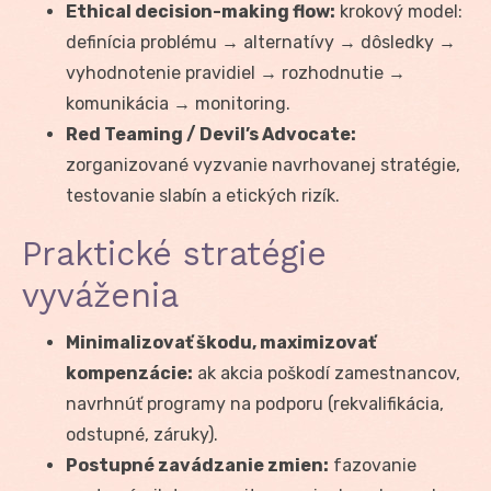
Ethical decision-making flow:
krokový model:
definícia problému → alternatívy → dôsledky →
vyhodnotenie pravidiel → rozhodnutie →
komunikácia → monitoring.
Red Teaming / Devil’s Advocate:
zorganizované vyzvanie navrhovanej stratégie,
testovanie slabín a etických rizík.
Praktické stratégie
vyváženia
Minimalizovať škodu, maximizovať
kompenzácie:
ak akcia poškodí zamestnancov,
navrhnúť programy na podporu (rekvalifikácia,
odstupné, záruky).
Postupné zavádzanie zmien:
fazovanie