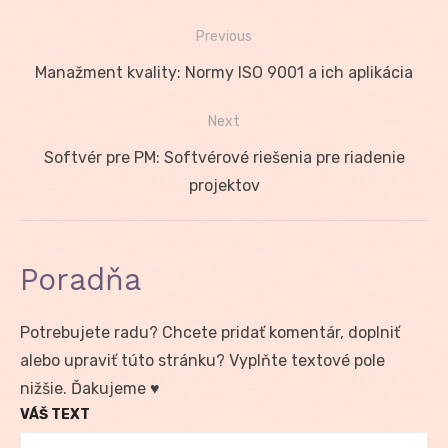
Previous
Navigácia
Previous
Manažment kvality: Normy ISO 9001 a ich aplikácia
v
post:
Next
článku
Next
Softvér pre PM: Softvérové riešenia pre riadenie
post:
projektov
Poradňa
Potrebujete radu? Chcete pridať komentár, doplniť
alebo upraviť túto stránku? Vyplňte textové pole
nižšie. Ďakujeme ♥
VÁŠ TEXT