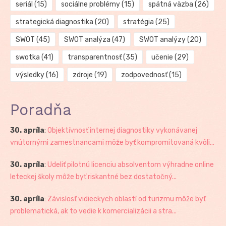
seriál
(15)
sociálne problémy
(15)
spätná väzba
(26)
strategická diagnostika
(20)
stratégia
(25)
SWOT
(45)
SWOT analýza
(47)
SWOT analýzy
(20)
swotka
(41)
transparentnosť
(35)
učenie
(29)
výsledky
(16)
zdroje
(19)
zodpovednosť
(15)
Poradňa
30. apríla
:
Objektívnosť internej diagnostiky vykonávanej
vnútornými zamestnancami môže byť kompromitovaná kvôli...
30. apríla
:
Udeliť pilotnú licenciu absolventom výhradne online
leteckej školy môže byť riskantné bez dostatočný...
30. apríla
:
Závislosť vidieckych oblastí od turizmu môže byť
problematická, ak to vedie k komercializácii a stra...