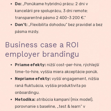
Do:
„Ponúkame hybridnú prácu: 2 dni v
kancelárii pre spoluprácu, 3 dni remote;
transparentné pásmo 2 400–3 200 €.“
Don’t:
„Flexibilita dohodou“ bez pravidiel a bez
pásma mzdy.
Business case a ROI
employer brandingu
Priame efekty:
nižší cost-per-hire, rýchlejší
time-to-hire, vyššia miera akceptácie ponúk.
Nepriame efekty:
vyšší engagement, nižšia
raná fluktuácia, vyššia produktivita po
onboardingu.
Metodika:
atribúcia kampaní (mix model),
porovnanie s baseline, „test & learn“ v