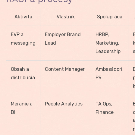
Aktivita
Vlastník
Spolupráca
EVP a
Employer Brand
HRBP,
messaging
Lead
Marketing,
Leadership
Obsah a
Content Manager
Ambasádori,
E
distribúcia
PR
Meranie a
People Analytics
TA Ops,
BI
Finance