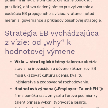
poslaním firmy. Cieľom tohto článku je ponúknuť
praktický, dátovo riadený rámec pre vytvorenie a
exekúciu EB prepojeného s víziou, vrátane metód
merania, governance a príkladov obsahovej stratégie.
Stratégia EB vychádzajúca
z vízie: od „why“ k
hodnotovej výmene
Vízia → strategické témy talentu:
ak vízia
stavia na inováciách a dôvere zákazníkov, EB
musí ukazovať kultúru učenia, kvalitu
inžinierstva a zodpovedné rozhodovanie.
Hodnotová výmena („Employer–Talent Fit“):
firma ponúka rast, zmysel a férové podmienky;
talent prináša výkon, tvorivosť a lojalitu.