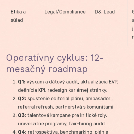
Etika a
Legal/Compliance
D&I Lead
súlad
Operatívny cyklus: 12-
mesačný roadmap
Q1:
výskum a dátový audit, aktualizácia EVP,
definícia KPI, redesign kariérnej stránky.
Q2:
spustenie editorial plánu, ambasádori,
referral refresh, partnerstvá s komunitami.
Q3:
talentové kampane pre kritické roly,
univerzitné programy, fair-hiring audit.
Q4:
retrospektíva, benchmarking, plán a