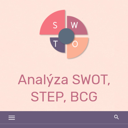
Skip
to
content
Analýza SWOT,
STEP, BCG