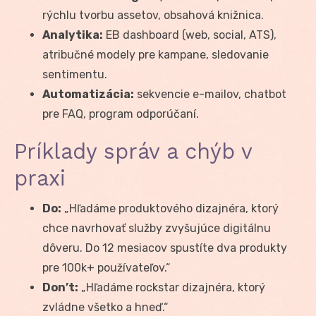
rýchlu tvorbu assetov, obsahová knižnica.
Analytika:
EB dashboard (web, social, ATS),
atribučné modely pre kampane, sledovanie
sentimentu.
Automatizácia:
sekvencie e-mailov, chatbot
pre FAQ, program odporúčaní.
Príklady správ a chýb v
praxi
Do:
„Hľadáme produktového dizajnéra, ktorý
chce navrhovať služby zvyšujúce digitálnu
dôveru. Do 12 mesiacov spustíte dva produkty
pre 100k+ používateľov.“
Don’t:
„Hľadáme rockstar dizajnéra, ktorý
zvládne všetko a hneď.“