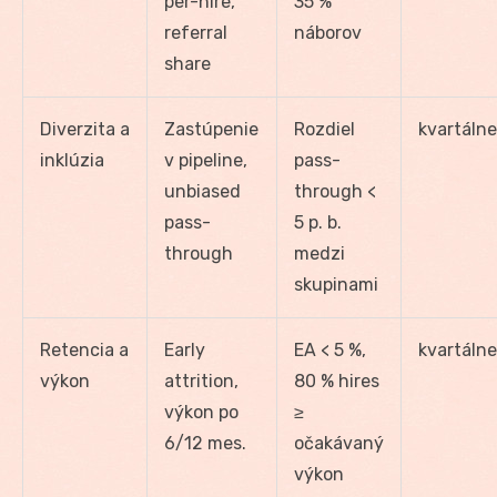
per-hire,
35 %
referral
náborov
share
Diverzita a
Zastúpenie
Rozdiel
kvartálne
inklúzia
v pipeline,
pass-
unbiased
through <
pass-
5 p. b.
through
medzi
skupinami
Retencia a
Early
EA < 5 %,
kvartálne
výkon
attrition,
80 % hires
výkon po
≥
6/12 mes.
očakávaný
výkon