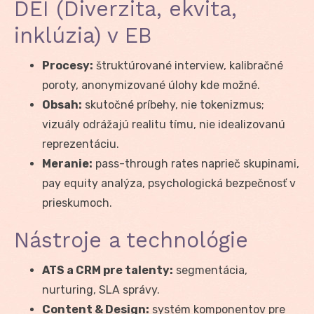
DEI (Diverzita, ekvita,
inklúzia) v EB
Procesy:
štruktúrované interview, kalibračné
poroty, anonymizované úlohy kde možné.
Obsah:
skutočné príbehy, nie tokenizmus;
vizuály odrážajú realitu tímu, nie idealizovanú
reprezentáciu.
Meranie:
pass-through rates naprieč skupinami,
pay equity analýza, psychologická bezpečnosť v
prieskumoch.
Nástroje a technológie
ATS a CRM pre talenty:
segmentácia,
nurturing, SLA správy.
Content & Design:
systém komponentov pre