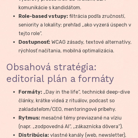
komunikácie s kandidátom.
Role-based vstupy:
filtrácia podľa zručností,
seniority a lokality; prehľad „ako vyzerá úspech v
tejto role“.
Dostupnosť:
WCAG zásady, textové alternatívy,
rýchlosť načítania, mobilná optimalizácia.
Obsahová stratégia:
editorial plán a formáty
Formáty:
„Day in the life“, technické deep-dive
články, krátke videá z rituálov, podcast so
zakladateľom/CEO, mentoringové príbehy.
Rytmus:
mesačné témy previazané na víziu
(napr. „zodpovedná AI“, „zákaznícka dôvera“).
Distribúcia:
vlastné kanály (web, newsletter),