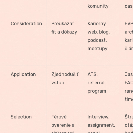
komunity
cas
Consideration
Preukázať
Kariérny
EVP
fit a dôkazy
web, blog,
arc
podcast,
kari
meetupy
člá
Application
Zjednodušiť
ATS,
Jas
vstup
referral
FAQ
program
ran
tim
Selection
Férové
Interview,
Štr
overenie a
assignment,
otá