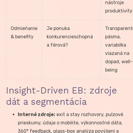
nástroje
produktivity
Odmieňanie
Je ponuka
Transparent
& benefity
konkurencieschopná
pásma,
a férová?
variabilka
viazaná na
dopad, well-
being
Insight-Driven EB: zdroje
dát a segmentácia
Interné zdroje:
exit a stay rozhovory, pulzové
prieskumy, údaje o mobilite, výkonnostné dáta,
360° feedback, glass-box analýza povýšení a