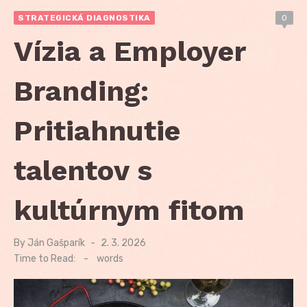
STRATEGICKÁ DIAGNOSTIKA
0
Vízia a Employer
Branding:
Pritiahnutie
talentov s
kultúrnym fitom
By
Ján Gašparík
Posted
2. 3. 2026
on
Time to Read:
-
words