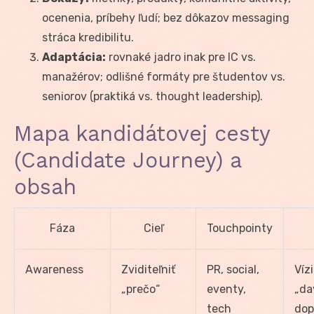
ocenenia, príbehy ľudí; bez dôkazov messaging
stráca kredibilitu.
Adaptácia:
rovnaké jadro inak pre IC vs.
manažérov; odlišné formáty pre študentov vs.
seniorov (praktiká vs. thought leadership).
Mapa kandidátovej cesty
(Candidate Journey) a
obsah
Fáza
Cieľ
Touchpointy
Awareness
Zviditeľniť
PR, social,
Vízi
„prečo“
eventy,
„day
tech
dop