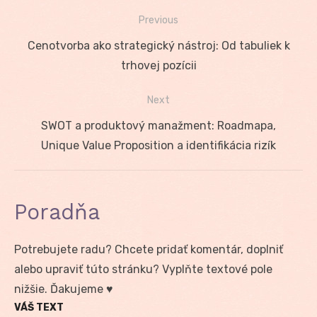
Previous
Navigácia
Previous
Cenotvorba ako strategický nástroj: Od tabuliek k
v
post:
trhovej pozícii
článku
Next
Next
SWOT a produktový manažment: Roadmapa,
post:
Unique Value Proposition a identifikácia rizík
Poradňa
Potrebujete radu? Chcete pridať komentár, doplniť
alebo upraviť túto stránku? Vyplňte textové pole
nižšie. Ďakujeme ♥
VÁŠ TEXT