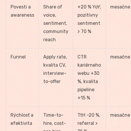
Povesti a
Share of
+20 % YoY,
mesačne
awareness
voice,
pozitívny
sentiment,
sentiment
community
> 70 %
reach
Funnel
Apply rate,
CTR
mesačne
kvalita CV,
kariérneho
interview-
webu +30
to-offer
%, kvalita
pipeline
+15 %
Rýchlosť a
Time-to-
TtH -20 %,
mesačne
efektivita
hire, cost-
referral >