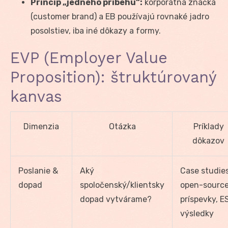
Princíp „jedného príbehu“:
korporátna značka
(customer brand) a EB používajú rovnaké jadro
posolstiev, iba iné dôkazy a formy.
EVP (Employer Value
Proposition): štruktúrovaný
kanvas
Dimenzia
Otázka
Príklady
dôkazov
Poslanie &
Aký
Case studies
dopad
spoločenský/klientsky
open-sourc
dopad vytvárame?
príspevky, E
výsledky