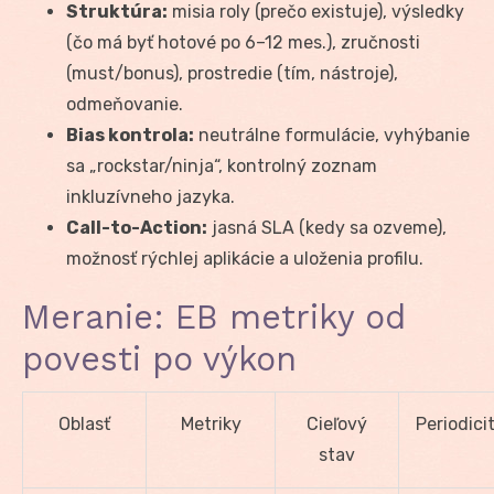
Struktúra:
misia roly (prečo existuje), výsledky
(čo má byť hotové po 6–12 mes.), zručnosti
(must/bonus), prostredie (tím, nástroje),
odmeňovanie.
Bias kontrola:
neutrálne formulácie, vyhýbanie
sa „rockstar/ninja“, kontrolný zoznam
inkluzívneho jazyka.
Call-to-Action:
jasná SLA (kedy sa ozveme),
možnosť rýchlej aplikácie a uloženia profilu.
Meranie: EB metriky od
povesti po výkon
Oblasť
Metriky
Cieľový
Periodici
stav