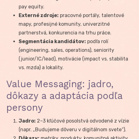
pay equity.
Externé zdroje:
pracovné portály, talentové
mapy, profesijné komunity, univerzitné
partnerstvá, konkurencia na trhu práce.
Segmentácia kandidátov:
podľa rolí
(engineering, sales, operations), seniority
(junior/IC/lead), motivácie (impact vs. stabilita
vs. mzda) a lokality.
Value Messaging: jadro,
dôkazy a adaptácia podľa
persony
Jadro:
2–3 kľúčové posolstvá odvodené z vízie
(napr. „Budujeme dôveru v digitálnom svete“).
Dôkazy:
metriky, produkty, komunitné aktivity,