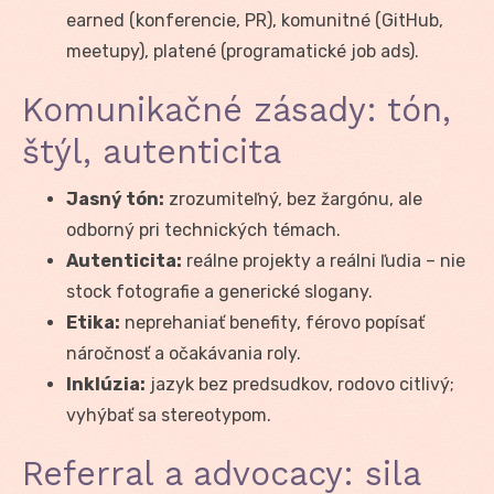
earned (konferencie, PR), komunitné (GitHub,
meetupy), platené (programatické job ads).
Komunikačné zásady: tón,
štýl, autenticita
Jasný tón:
zrozumiteľný, bez žargónu, ale
odborný pri technických témach.
Autenticita:
reálne projekty a reálni ľudia – nie
stock fotografie a generické slogany.
Etika:
neprehaniať benefity, férovo popísať
náročnosť a očakávania roly.
Inklúzia:
jazyk bez predsudkov, rodovo citlivý;
vyhýbať sa stereotypom.
Referral a advocacy: sila