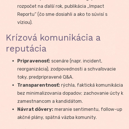
rozpočet na ďalší rok, publikácia „Impact
Reportu“ (čo sme dosiahli a ako to súvisí s
víziou).
Krízová komunikácia a
reputácia
Pripravenosť:
scenáre (napr. incident,
reorganizácia), zodpovednosti a schvaľovacie
toky, predpripravené Q&A.
Transparentnosť:
rýchla, faktická komunikácia
bez minimalizovania dopadov; zachovanie úcty k
zamestnancom a kandidátom.
Návrat dôvery:
meranie sentimentu, follow-up
akčné plány, spätná väzba komunity.