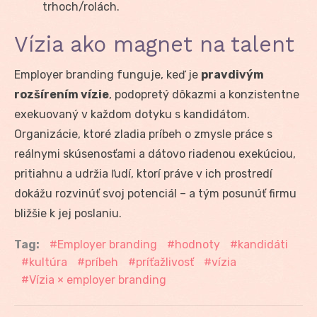
trhoch/rolách.
Vízia ako magnet na talent
Employer branding funguje, keď je
pravdivým
rozšírením vízie
, podopretý dôkazmi a konzistentne
exekuovaný v každom dotyku s kandidátom.
Organizácie, ktoré zladia príbeh o zmysle práce s
reálnymi skúsenosťami a dátovo riadenou exekúciou,
pritiahnu a udržia ľudí, ktorí práve v ich prostredí
dokážu rozvinúť svoj potenciál – a tým posunúť firmu
bližšie k jej poslaniu.
Tag:
Employer branding
hodnoty
kandidáti
kultúra
príbeh
príťažlivosť
vízia
Vízia × employer branding