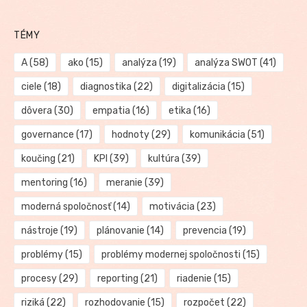
TÉMY
A
(58)
ako
(15)
analýza
(19)
analýza SWOT
(41)
ciele
(18)
diagnostika
(22)
digitalizácia
(15)
dôvera
(30)
empatia
(16)
etika
(16)
governance
(17)
hodnoty
(29)
komunikácia
(51)
koučing
(21)
KPI
(39)
kultúra
(39)
mentoring
(16)
meranie
(39)
moderná spoločnosť
(14)
motivácia
(23)
nástroje
(19)
plánovanie
(14)
prevencia
(19)
problémy
(15)
problémy modernej spoločnosti
(15)
procesy
(29)
reporting
(21)
riadenie
(15)
riziká
(22)
rozhodovanie
(15)
rozpočet
(22)