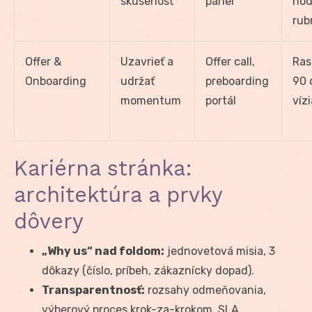
skúsenosť
panel
hod
rub
Offer &
Uzavrieť a
Offer call,
Ras
Onboarding
udržať
preboarding
90 
momentum
portál
vízi
Kariérna stránka:
architektúra a prvky
dôvery
„Why us“ nad foldom:
jednovetová misia, 3
dôkazy (číslo, príbeh, zákaznícky dopad).
Transparentnosť:
rozsahy odmeňovania,
výberový proces krok-za-krokom, SLA