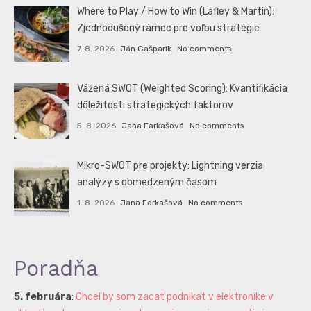
Where to Play / How to Win (Lafley & Martin):
Zjednodušený rámec pre voľbu stratégie
7. 8. 2026
Ján Gašparík
No comments
Vážená SWOT (Weighted Scoring): Kvantifikácia
dôležitosti strategických faktorov
5. 8. 2026
Jana Farkašová
No comments
Mikro-SWOT pre projekty: Lightning verzia
analýzy s obmedzeným časom
1. 8. 2026
Jana Farkašová
No comments
Poradňa
5. februára
:
Chcel by som zacat podnikat v elektronike v