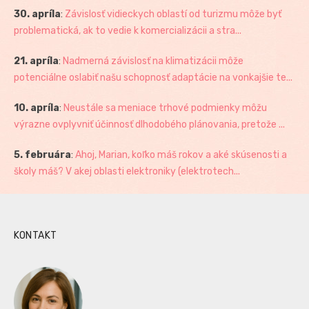
30. apríla
:
Závislosť vidieckych oblastí od turizmu môže byť
problematická, ak to vedie k komercializácii a stra...
21. apríla
:
Nadmerná závislosť na klimatizácii môže
potenciálne oslabiť našu schopnosť adaptácie na vonkajšie te...
10. apríla
:
Neustále sa meniace trhové podmienky môžu
výrazne ovplyvniť účinnosť dlhodobého plánovania, pretože ...
5. februára
:
Ahoj, Marian, koľko máš rokov a aké skúsenosti a
školy máš? V akej oblasti elektroniky (elektrotech...
KONTAKT