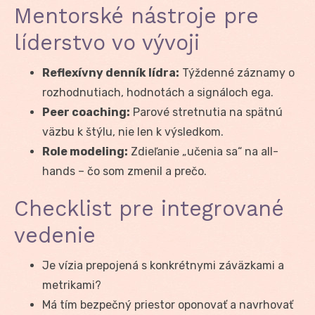
Mentorské nástroje pre
líderstvo vo vývoji
Reflexívny denník lídra:
Týždenné záznamy o
rozhodnutiach, hodnotách a signáloch ega.
Peer coaching:
Parové stretnutia na spätnú
väzbu k štýlu, nie len k výsledkom.
Role modeling:
Zdieľanie „učenia sa“ na all-
hands – čo som zmenil a prečo.
Checklist pre integrované
vedenie
Je vízia prepojená s konkrétnymi záväzkami a
metrikami?
Má tím bezpečný priestor oponovať a navrhovať