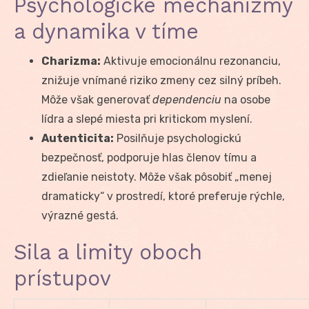
Psychologické mechanizmy
a dynamika v tíme
Charizma:
Aktivuje emocionálnu rezonanciu,
znižuje vnímané riziko zmeny cez silný príbeh.
Môže však generovať
dependenciu
na osobe
lídra a slepé miesta pri kritickom myslení.
Autenticita:
Posilňuje psychologickú
bezpečnosť, podporuje hlas členov tímu a
zdieľanie neistoty. Môže však pôsobiť „menej
dramaticky“ v prostredí, ktoré preferuje rýchle,
výrazné gestá.
Sila a limity oboch
prístupov