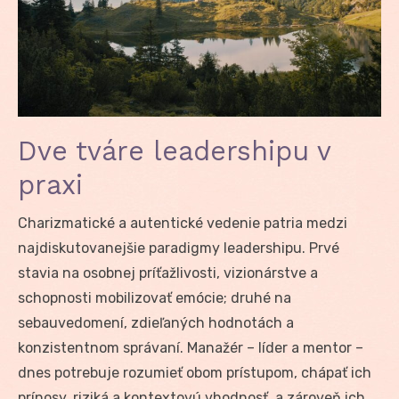
Dve tváre leadershipu v
praxi
Charizmatické a autentické vedenie patria medzi
najdiskutovanejšie paradigmy leadershipu. Prvé
stavia na osobnej príťažlivosti, vizionárstve a
schopnosti mobilizovať emócie; druhé na
sebauvedomení, zdieľaných hodnotách a
konzistentnom správaní. Manažér – líder a mentor –
dnes potrebuje rozumieť obom prístupom, chápať ich
prínosy, riziká a kontextovú vhodnosť, a zároveň ich