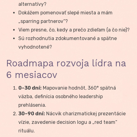
alternatívy?
Dokážem pomenovať slepé miesta a mám
„sparring partnerov“?
Viem presne, čo, kedy a prečo zdieľam (a čo nie)?
Sú rozhodnutia zdokumentované a spätne
vyhodnotené?
Roadmapa rozvoja lídra na
6 mesiacov
0–30 dní:
Mapovanie hodnôt, 360° spätná
väzba, definícia osobného leadership
prehlásenia.
30–90 dní:
Nácvik charizmatickej prezentácie
vízie, zavedenie decision logu a „red team“
rituálu.