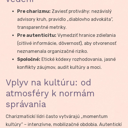
Pre charizmu:
Zaviesť protiváhy: nezávislý
advisory kruh, pravidlo „diablovho advokáta“,
transparentné metriky.
Pre autenticitu:
Vymedziť hranice zdieľania
(citlivé informácie, dôvernosť), aby otvorenosť
neznamenala organizačné riziko.
Spoločné:
Etické kódexy rozhodovania, jasné
konflikty záujmov, audit kultúry a moci.
Vplyv na kultúru: od
atmosféry k normám
správania
Charizmatickí lídri často vytvárajú „momentum
kultúry“ – intenzívne, mobilizačné obdobia. Autentickí