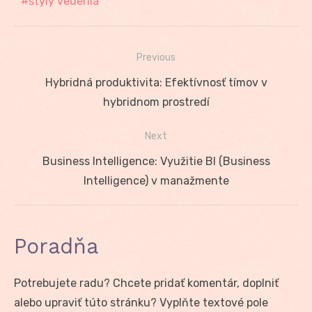
štýly vedenia
Previous
Navigácia
Previous
Hybridná produktivita: Efektívnosť tímov v
v
post:
hybridnom prostredí
článku
Next
Next
Business Intelligence: Využitie BI (Business
post:
Intelligence) v manažmente
Poradňa
Potrebujete radu? Chcete pridať komentár, doplniť
alebo upraviť túto stránku? Vyplňte textové pole