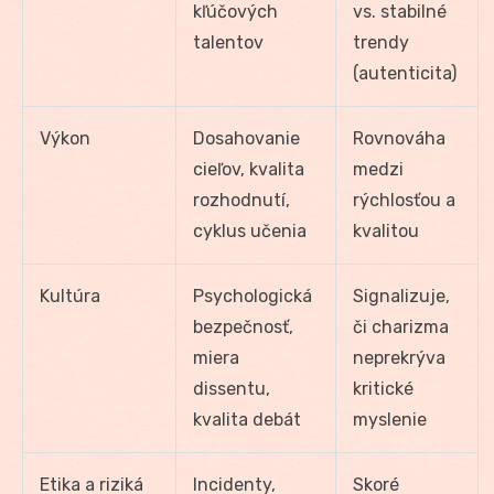
kľúčových
vs. stabilné
talentov
trendy
(autenticita)
Výkon
Dosahovanie
Rovnováha
cieľov, kvalita
medzi
rozhodnutí,
rýchlosťou a
cyklus učenia
kvalitou
Kultúra
Psychologická
Signalizuje,
bezpečnosť,
či charizma
miera
neprekrýva
dissentu,
kritické
kvalita debát
myslenie
Etika a riziká
Incidenty,
Skoré