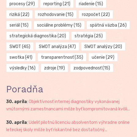
procesy
(29)
reporting
(21)
riadenie
(15)
riziká
(22)
rozhodovanie
(15)
rozpočet
(22)
seriál
(15)
sociálne problémy
(15)
spätná väzba
(26)
strategická diagnostika
(20)
stratégia
(25)
SWOT
(45)
SWOT analýza
(47)
SWOT analýzy
(20)
swotka
(41)
transparentnosť
(35)
učenie
(29)
výsledky
(16)
zdroje
(19)
zodpovednosť
(15)
Poradňa
30. apríla
:
Objektívnosť internej diagnostiky vykonávanej
vnútornými zamestnancami môže byť kompromitovaná kvôli...
30. apríla
:
Udeliť pilotnú licenciu absolventom výhradne online
leteckej školy môže byť riskantné bez dostatočný...