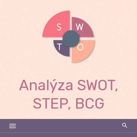
Skip
to
content
Analýza SWOT,
STEP, BCG