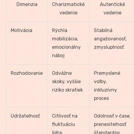
Dimenzia
Charizmatické
Autentické
vedenie
vedenie
Motivácia
Rýchla
Stabilná
mobilizácia,
angažovanosť,
emocionálny
zmysluplnosť
náboj
Rozhodovanie
Odvážne
Premyslené
skoky, vyššie
voľby,
riziko skratiek
inkluzívny
proces
Udržateľnosť
Citlivosť na
Odolnosť v čase,
fluktuáciu
prenesiteľnosť
lídra
štandardov