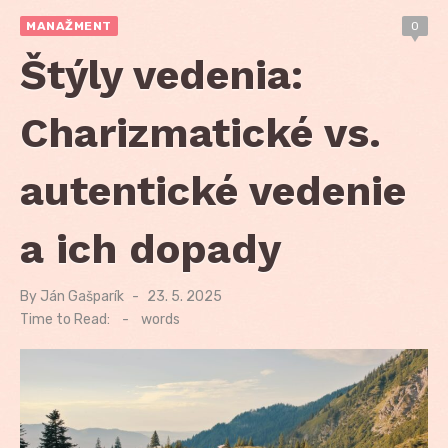
MANAŽMENT
0
Štýly vedenia:
Charizmatické vs.
autentické vedenie
a ich dopady
By
Ján Gašparík
Posted
23. 5. 2025
on
Time to Read:
-
words