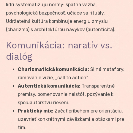
lídri systematizujú normy: spätná väzba,
psychologická bezpečnosť, učiace sa rituály.
Udržateľná kultúra kombinuje energiu zmyslu
(charizma) s architektúrou návykov (autenticita).
Komunikácia: naratív vs.
dialóg
Charizmatická komunikácia:
Silné metafory,
rámovanie vízie, „call to action“.
Autentická komunikácia:
Transparentné
premisy, pomenovanie neistôt, pozývanie k
spoluautorstvu riešení.
Praktický mix:
Začať príbehom pre orientáciu,
uzavrieť konkrétnymi záväzkami a otázkami pre
tím.