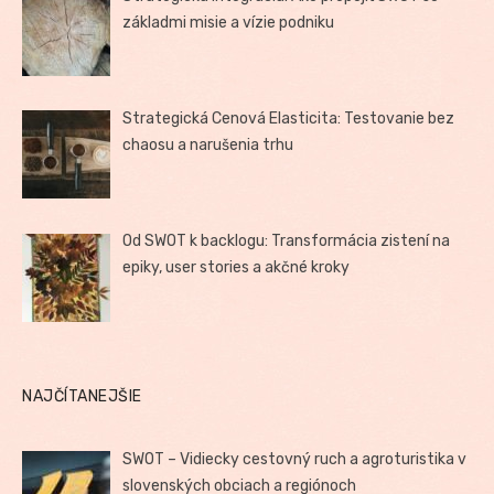
základmi misie a vízie podniku
Strategická Cenová Elasticita: Testovanie bez
chaosu a narušenia trhu
Od SWOT k backlogu: Transformácia zistení na
epiky, user stories a akčné kroky
NAJČÍTANEJŠIE
SWOT – Vidiecky cestovný ruch a agroturistika v
slovenských obciach a regiónoch