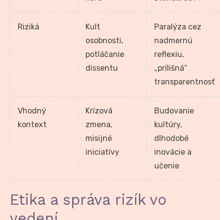
Riziká
Kult
Paralýza cez
osobnosti,
nadmernú
potláčanie
reflexiu,
dissentu
„prílišná“
transparentnosť
Vhodný
Krízová
Budovanie
kontext
zmena,
kultúry,
misijné
dlhodobé
iniciatívy
inovácie a
učenie
Etika a správa rizík vo
vedení