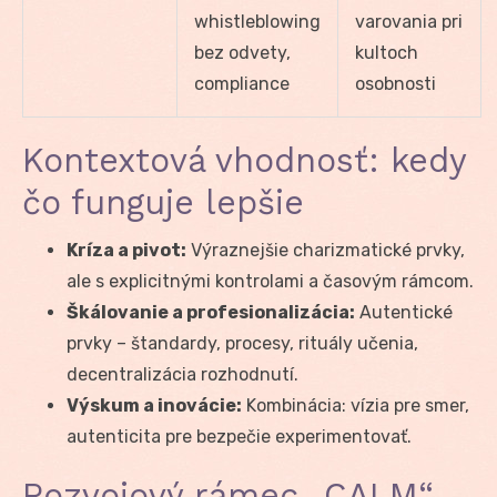
whistleblowing
varovania pri
bez odvety,
kultoch
compliance
osobnosti
Kontextová vhodnosť: kedy
čo funguje lepšie
Kríza a pivot:
Výraznejšie charizmatické prvky,
ale s explicitnými kontrolami a časovým rámcom.
Škálovanie a profesionalizácia:
Autentické
prvky – štandardy, procesy, rituály učenia,
decentralizácia rozhodnutí.
Výskum a inovácie:
Kombinácia: vízia pre smer,
autenticita pre bezpečie experimentovať.
Rozvojový rámec „CALM“