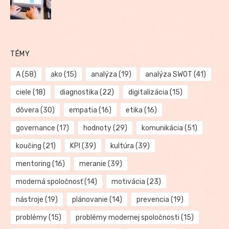
TÉMY
A
(58)
ako
(15)
analýza
(19)
analýza SWOT
(41)
ciele
(18)
diagnostika
(22)
digitalizácia
(15)
dôvera
(30)
empatia
(16)
etika
(16)
governance
(17)
hodnoty
(29)
komunikácia
(51)
koučing
(21)
KPI
(39)
kultúra
(39)
mentoring
(16)
meranie
(39)
moderná spoločnosť
(14)
motivácia
(23)
nástroje
(19)
plánovanie
(14)
prevencia
(19)
problémy
(15)
problémy modernej spoločnosti
(15)