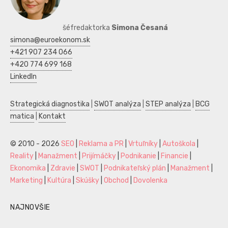
šéfredaktorka
Simona Česaná
simona@euroekonom.sk
+421 907 234 066
+420 774 699 168
LinkedIn
Strategická diagnostika
|
SWOT analýza
|
STEP analýza
|
BCG
matica
|
Kontakt
© 2010 - 2026
SEO
|
Reklama a PR
|
Vrtuľníky
|
Autoškola
|
Reality
|
Manažment
|
Prijímáčky
|
Podnikanie
|
Financie
|
Ekonomika
|
Zdravie
|
SWOT
|
Podnikateľský plán
|
Manažment
|
Marketing
|
Kultúra
|
Skúšky
|
Obchod
|
Dovolenka
NAJNOVŠIE