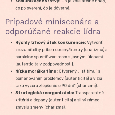
Komunikačné vrstvy:
Čo je zdieľateľné hneď,
čo po overení, čo je dôverné.
Prípadové miniscenáre a
odporúčané reakcie lídra
Rýchly trhový útok konkurencie:
Vytvoriť
zrozumiteľný príbeh obrany/kontry (charizma) a
paralelne spustiť war-room s jasnými úlohami
(autenticita v zodpovednosti).
Nízka morálka tímu:
Otvorený „list tímu“ s
pomenovaním problémov (autenticita) a vízia
„ako vyzerá zlepšenie o 90 dní“ (charizma).
Strategická reorganizácia:
Transparentné
kritériá a dopady (autenticita) a silný rámec
zmyslu zmeny (charizma).