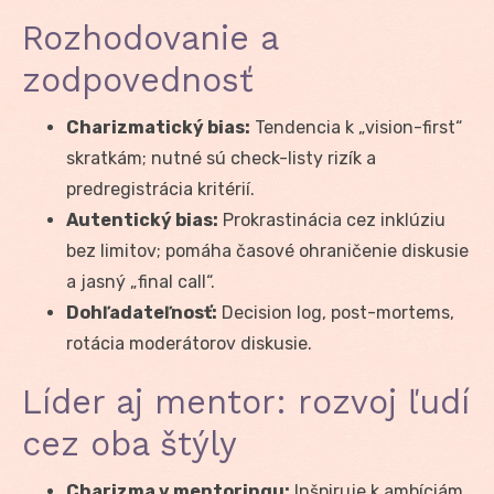
Rozhodovanie a
zodpovednosť
Charizmatický bias:
Tendencia k „vision-first“
skratkám; nutné sú check-listy rizík a
predregistrácia kritérií.
Autentický bias:
Prokrastinácia cez inklúziu
bez limitov; pomáha časové ohraničenie diskusie
a jasný „final call“.
Dohľadateľnosť:
Decision log, post-mortems,
rotácia moderátorov diskusie.
Líder aj mentor: rozvoj ľudí
cez oba štýly
Charizma v mentoringu:
Inšpiruje k ambíciám,