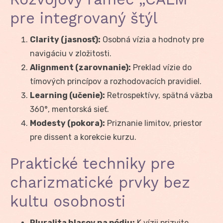
pre integrovaný štýl
Clarity (jasnosť):
Osobná vízia a hodnoty pre
navigáciu v zložitosti.
Alignment (zarovnanie):
Preklad vízie do
tímových princípov a rozhodovacích pravidiel.
Learning (učenie):
Retrospektívy, spätná väzba
360°, mentorská sieť.
Modesty (pokora):
Priznanie limitov, priestor
pre dissent a korekcie kurzu.
Praktické techniky pre
charizmatické prvky bez
kultu osobnosti
Pluralita hlasov na pódiu:
K vízii prizvite