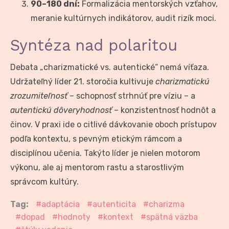
90–180 dní:
Formalizácia mentorských vzťahov,
meranie kultúrnych indikátorov, audit rizík moci.
Syntéza nad polaritou
Debata „charizmatické vs. autentické“ nemá víťaza.
Udržateľný líder 21. storočia kultivuje
charizmatickú
zrozumiteľnosť
– schopnosť strhnúť pre víziu – a
autentickú dôveryhodnosť
– konzistentnosť hodnôt a
činov. V praxi ide o citlivé dávkovanie oboch prístupov
podľa kontextu, s pevným etickým rámcom a
disciplínou učenia. Takýto líder je nielen motorom
výkonu, ale aj mentorom rastu a starostlivým
správcom kultúry.
Tag:
adaptácia
autenticita
charizma
dopad
hodnoty
kontext
spätná väzba