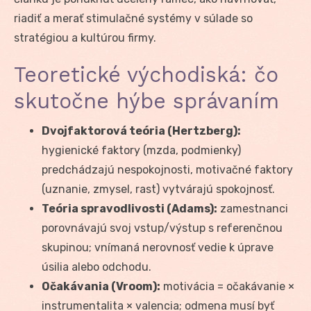
riadiť a merať stimulačné systémy v súlade so
stratégiou a kultúrou firmy.
Teoretické východiská: čo
skutočne hýbe správaním
Dvojfaktorová teória (Hertzberg):
hygienické faktory (mzda, podmienky)
predchádzajú nespokojnosti, motivačné faktory
(uznanie, zmysel, rast) vytvárajú spokojnosť.
Teória spravodlivosti (Adams):
zamestnanci
porovnávajú svoj vstup/výstup s referenčnou
skupinou; vnímaná nerovnosť vedie k úprave
úsilia alebo odchodu.
Očakávania (Vroom):
motivácia = očakávanie ×
instrumentalita × valencia; odmena musí byť