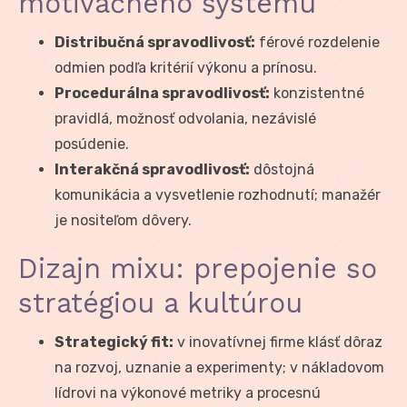
motivačného systému
Distribučná spravodlivosť:
férové rozdelenie
odmien podľa kritérií výkonu a prínosu.
Procedurálna spravodlivosť:
konzistentné
pravidlá, možnosť odvolania, nezávislé
posúdenie.
Interakčná spravodlivosť:
dôstojná
komunikácia a vysvetlenie rozhodnutí; manažér
je nositeľom dôvery.
Dizajn mixu: prepojenie so
stratégiou a kultúrou
Strategický fit:
v inovatívnej firme klásť dôraz
na rozvoj, uznanie a experimenty; v nákladovom
lídrovi na výkonové metriky a procesnú