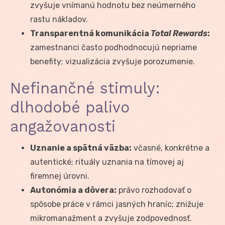
zvyšuje vnímanú hodnotu bez neúmerného
rastu nákladov.
Transparentná komunikácia
Total Rewards
:
zamestnanci často podhodnocujú nepriame
benefity; vizualizácia zvyšuje porozumenie.
Nefinančné stimuly:
dlhodobé palivo
angažovanosti
Uznanie a spätná väzba:
včasné, konkrétne a
autentické; rituály uznania na tímovej aj
firemnej úrovni.
Autonómia a dôvera:
právo rozhodovať o
spôsobe práce v rámci jasných hraníc; znižuje
mikromanažment a zvyšuje zodpovednosť.