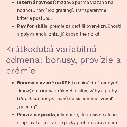
Interná rovnosť:
mzdové pásma viazané na
hodnotu roly (job grading), transparentné
kritériá postupu.
Pay for skills:
prémie za certifikované zručnosti
a polyvalenciu znižujú kapacitné riziká.
Krátkodobá variabilná
odmena: bonusy, provízie a
prémie
Bonusy viazané na KPI:
kombinácia firemných,
tímových a individuálnych cieľov; váhy a prahy
(
threshold–target–max
) musia minimalizovať
„gaming“.
Provízie v predaji:
lineárne, degresívne alebo
stupňovité; ochranné prvky proti nesprávnemu