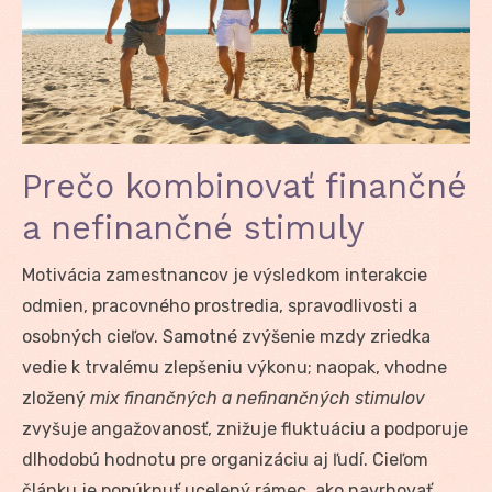
Prečo kombinovať finančné
a nefinančné stimuly
Motivácia zamestnancov je výsledkom interakcie
odmien, pracovného prostredia, spravodlivosti a
osobných cieľov. Samotné zvýšenie mzdy zriedka
vedie k trvalému zlepšeniu výkonu; naopak, vhodne
zložený
mix finančných a nefinančných stimulov
zvyšuje angažovanosť, znižuje fluktuáciu a podporuje
dlhodobú hodnotu pre organizáciu aj ľudí. Cieľom
článku je ponúknuť ucelený rámec, ako navrhovať,