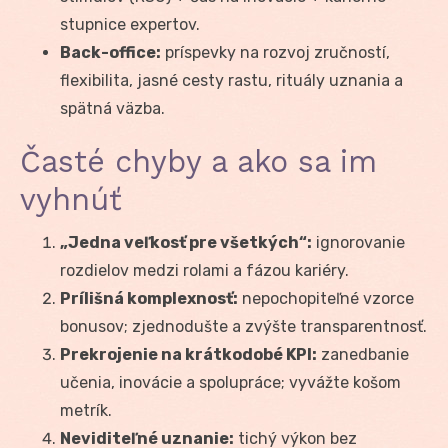
stupnice expertov.
Back-office:
príspevky na rozvoj zručností,
flexibilita, jasné cesty rastu, rituály uznania a
spätná väzba.
Časté chyby a ako sa im
vyhnúť
„Jedna veľkosť pre všetkých“:
ignorovanie
rozdielov medzi rolami a fázou kariéry.
Prílišná komplexnosť:
nepochopiteľné vzorce
bonusov; zjednodušte a zvýšte transparentnosť.
Prekrojenie na krátkodobé KPI:
zanedbanie
učenia, inovácie a spolupráce; vyvážte košom
metrík.
Neviditeľné uznanie:
tichý výkon bez