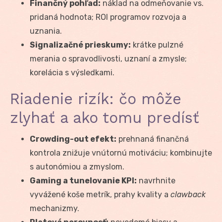
Finančný pohľad:
náklad na odmeňovanie vs.
pridaná hodnota; ROI programov rozvoja a
uznania.
Signalizačné prieskumy:
krátke pulzné
merania o spravodlivosti, uznaní a zmysle;
korelácia s výsledkami.
Riadenie rizík: čo môže
zlyhať a ako tomu predísť
Crowding-out efekt:
prehnaná finančná
kontrola znižuje vnútornú motiváciu; kombinujte
s autonómiou a zmyslom.
Gaming a tunelovanie KPI:
navrhnite
vyvážené koše metrík, prahy kvality a
clawback
mechanizmy.