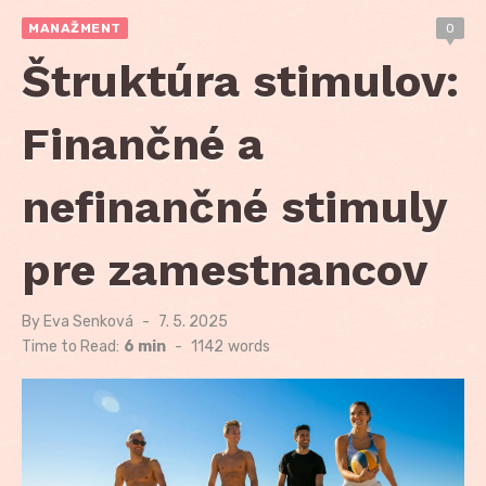
MANAŽMENT
0
Štruktúra stimulov:
Finančné a
nefinančné stimuly
pre zamestnancov
By
Eva Senková
Posted
7. 5. 2025
on
Time to Read:
6 min
-
1142
words