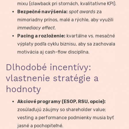
mixu (clawback pri stornách, kvalitatívne KPI).
Bezpečné navýšenia:
spot awards
za
mimoriadny prínos, malé a rýchle, aby využili
immediacy effect
.
Pacing a rozloženie:
kvartálne vs. mesačné
výplaty podľa cyklu biznisu, aby sa zachovala
motivácia aj cash-flow disciplína.
Dlhodobé incentívy:
vlastnenie stratégie a
hodnoty
Akciové programy (ESOP, RSU, opcie):
zosúlaďujú záujmy so shareholder value;
vesting a performance podmienky musia byť
jasné a pochopiteľné.