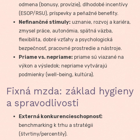
odmena (bonusy, provízie), dlhodobé incentívy
(ESOP/RSU), príspevky a peňažné benefity.
Nefinančné stimuly:
uznanie, rozvoj a kariéra,
zmysel práce, autonómia, spätná väzba,
flexibilita, dobré vzťahy a psychologická
bezpečnosť, pracovné prostredie a nástroje.
Priame vs. nepriame:
priame sú viazané na
výkon a výsledok; nepriame vytvárajú
podmienky (well-being, kultúra).
Fixná mzda: základ hygieny
a spravodlivosti
Externá konkurencieschopnosť:
benchmarking k trhu a stratégii
(štvrtiny/percentily).