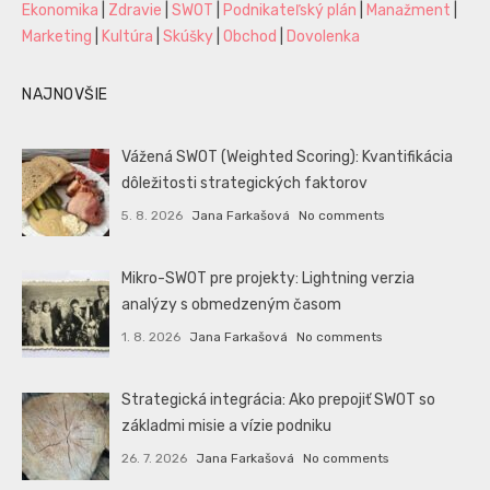
Ekonomika
|
Zdravie
|
SWOT
|
Podnikateľský plán
|
Manažment
|
Marketing
|
Kultúra
|
Skúšky
|
Obchod
|
Dovolenka
NAJNOVŠIE
Vážená SWOT (Weighted Scoring): Kvantifikácia
dôležitosti strategických faktorov
5. 8. 2026
Jana Farkašová
No comments
Mikro-SWOT pre projekty: Lightning verzia
analýzy s obmedzeným časom
1. 8. 2026
Jana Farkašová
No comments
Strategická integrácia: Ako prepojiť SWOT so
základmi misie a vízie podniku
26. 7. 2026
Jana Farkašová
No comments