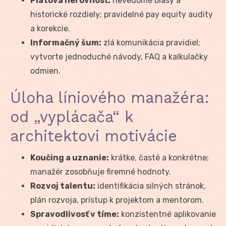
Platová nerovnosť:
nevedomé biasy a
historické rozdiely; pravidelné pay equity audity
a korekcie.
Informačný šum:
zlá komunikácia pravidiel;
vytvorte jednoduché návody, FAQ a kalkulačky
odmien.
Úloha líniového manažéra:
od „vyplácača“ k
architektovi motivácie
Koučing a uznanie:
krátke, časté a konkrétne;
manažér zosobňuje firemné hodnoty.
Rozvoj talentu:
identifikácia silných stránok,
plán rozvoja, prístup k projektom a mentorom.
Spravodlivosť v tíme:
konzistentné aplikovanie