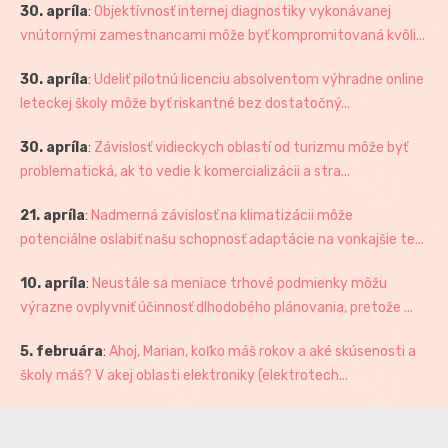
30. apríla
:
Objektívnosť internej diagnostiky vykonávanej
vnútornými zamestnancami môže byť kompromitovaná kvôli...
30. apríla
:
Udeliť pilotnú licenciu absolventom výhradne online
leteckej školy môže byť riskantné bez dostatočný...
30. apríla
:
Závislosť vidieckych oblastí od turizmu môže byť
problematická, ak to vedie k komercializácii a stra...
21. apríla
:
Nadmerná závislosť na klimatizácii môže
potenciálne oslabiť našu schopnosť adaptácie na vonkajšie te...
10. apríla
:
Neustále sa meniace trhové podmienky môžu
výrazne ovplyvniť účinnosť dlhodobého plánovania, pretože ...
5. februára
:
Ahoj, Marian, koľko máš rokov a aké skúsenosti a
školy máš? V akej oblasti elektroniky (elektrotech...