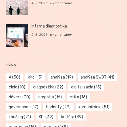
4. 9. 2023
6 komentárov
Interná diagnostika
2. 8. 2023
6 komentárov
TÉMY
A
(58)
ako
(15)
analýza
(19)
analýza SWOT
(41)
ciele
(18)
diagnostika
(22)
digitalizácia
(15)
dôvera
(30)
empatia
(16)
etika
(16)
governance
(17)
hodnoty
(29)
komunikácia
(51)
koučing
(21)
KPI
(39)
kultúra
(39)
mentoring
(16)
meranie
(39)