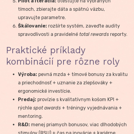
Pilot a iterácia:
otestujte na vybraných
tímoch, zbierajte dáta a spätnú väzbu,
upravujte parametre.
Škálovanie:
rozšírte systém, zaveďte audity
spravodlivosti a pravidelné
total rewards
reporty.
Praktické príklady
kombinácií pre rôzne roly
Výroba:
pevná mzda + tímové bonusy za kvalitu
a priechodnosť + uznanie za zlepšováky +
ergonomické investície.
Predaj:
provízie s kvalitatívnym košom KPI +
rýchle
spot awards
+ tréningy vyjednávania +
mentoring.
R&D:
menej priamych bonusov, viac dlhodobých
stimulov (RSU) + čas na inovácie + kariérne