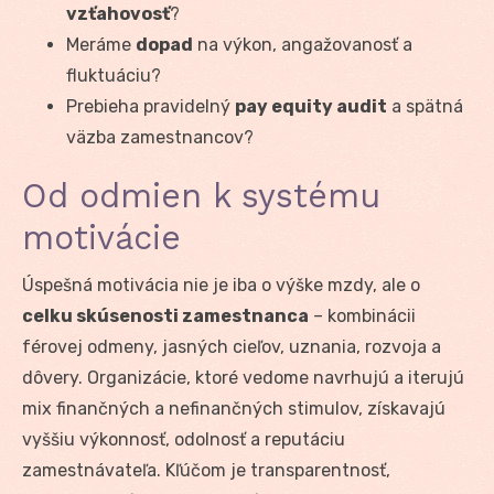
vzťahovosť
?
Meráme
dopad
na výkon, angažovanosť a
fluktuáciu?
Prebieha pravidelný
pay equity audit
a spätná
väzba zamestnancov?
Od odmien k systému
motivácie
Úspešná motivácia nie je iba o výške mzdy, ale o
celku skúsenosti zamestnanca
– kombinácii
férovej odmeny, jasných cieľov, uznania, rozvoja a
dôvery. Organizácie, ktoré vedome navrhujú a iterujú
mix finančných a nefinančných stimulov, získavajú
vyššiu výkonnosť, odolnosť a reputáciu
zamestnávateľa. Kľúčom je transparentnosť,