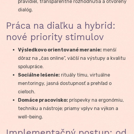
pravidiel, transparentné rozhodnutia a otvorený
dialóg.
Práca na diaľku a hybrid:
nové priority stimulov
Výsledkovo orientované meranie:
menší
dôraz na „čas online“, väčší na výstupy a kvalitu
spolupráce.
Sociálne lešenie:
rituály tímu, virtuálne
mentoringy, jasná dostupnosť a prehľad o
cieľoch.
Domáce pracovisko:
príspevky na ergonómiu,
techniku a nástroje; priamy vplyv na výkon a
well-being.
Implementačný postup: od