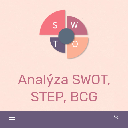
Skip
to
content
Analýza SWOT,
STEP, BCG