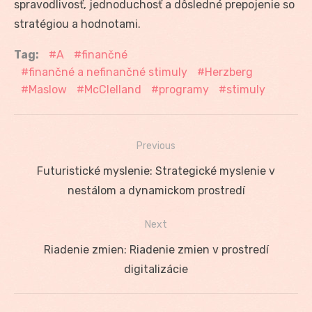
spravodlivosť, jednoduchosť a dôsledné prepojenie so
stratégiou a hodnotami.
Tag:
A
finančné
finančné a nefinančné stimuly
Herzberg
Maslow
McClelland
programy
stimuly
Previous
Navigácia
Previous
Futuristické myslenie: Strategické myslenie v
v
post:
nestálom a dynamickom prostredí
článku
Next
Next
Riadenie zmien: Riadenie zmien v prostredí
post:
digitalizácie