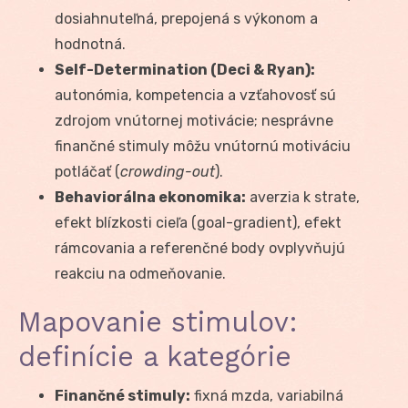
dosiahnuteľná, prepojená s výkonom a
hodnotná.
Self-Determination (Deci & Ryan):
autonómia, kompetencia a vzťahovosť sú
zdrojom vnútornej motivácie; nesprávne
finančné stimuly môžu vnútornú motiváciu
potláčať (
crowding-out
).
Behaviorálna ekonomika:
averzia k strate,
efekt blízkosti cieľa (goal-gradient), efekt
rámcovania a referenčné body ovplyvňujú
reakciu na odmeňovanie.
Mapovanie stimulov:
definície a kategórie
Finančné stimuly:
fixná mzda, variabilná