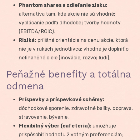
Phantom shares a zdieľanie zisku:
alternatíva tam, kde akcie nie sú vhodné;
vyplácanie podľa dlhodobej tvorby hodnoty
(EBITDA/ROIC).
Riziká:
prílišná orientácia na cenu akcie, ktorá
nie je v rukách jednotlivca; vhodné je doplniť o
nefinančné ciele (inovácie, rozvoj ľudí).
Peňažné benefity a totálna
odmena
Príspevky a príspevkové schémy:
dôchodkové sporenie, zdravotné balíky, doprava,
stravovanie, bývanie.
Flexibilný výber (cafeteria):
umožňuje
prispôsobiť hodnotu životným preferenciám;