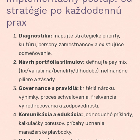
stratégie po každodennú
prax
Diagnostika:
mapujte strategické priority,
kultúru, persony zamestnancov a existujúce
odmeňovanie.
Návrh portfólia stimulov:
definujte pay mix
(fix/variabilná/benefity/dlhodobé), nefinančné
piliere a zásady.
Governance a pravidlá:
kritériá nároku,
výnimky, proces schvaľovania, frekvencia
vyhodnocovania a zodpovednosti.
Komunikácia a edukácia:
jednoduché príklady,
kalkulačky bonusov, príbehy uznania,
manažérske playbooky.