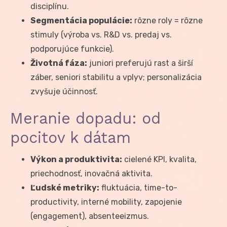
disciplínu.
Segmentácia populácie:
rôzne roly = rôzne
stimuly (výroba vs. R&D vs. predaj vs.
podporujúce funkcie).
Životná fáza:
juniori preferujú rast a širší
záber, seniori stabilitu a vplyv; personalizácia
zvyšuje účinnosť.
Meranie dopadu: od
pocitov k dátam
Výkon a produktivita:
cielené KPI, kvalita,
priechodnosť, inovačná aktivita.
Ľudské metriky:
fluktuácia, time-to-
productivity, interné mobility, zapojenie
(engagement), absenteeizmus.