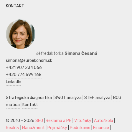
KONTAKT
šéfredaktorka
Simona Česaná
simona@euroekonom.sk
+421 907 234 066
+420 774 699 168
LinkedIn
Strategická diagnostika
|
SWOT analýza
|
STEP analýza
|
BCG
matica
|
Kontakt
© 2010 - 2026
SEO
|
Reklama a PR
|
Vrtuľníky
|
Autoškola
|
Reality
|
Manažment
|
Prijímáčky
|
Podnikanie
|
Financie
|