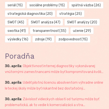
seriál
(15)
sociálne problémy
(15)
spätná väzba
(26)
strategická diagnostika
(20)
stratégia
(25)
SWOT
(45)
SWOT analýza
(47)
SWOT analýzy
(20)
swotka
(41)
transparentnosť
(35)
učenie
(29)
výsledky
(16)
zdroje
(19)
zodpovednosť
(15)
Poradňa
30. apríla
:
Objektívnosť internej diagnostiky vykonávanej
vnútornými zamestnancami môže byť kompromitovaná kvôli...
30. apríla
:
Udeliť pilotnú licenciu absolventom výhradne online
leteckej školy môže byť riskantné bez dostatočný...
30. apríla
:
Závislosť vidieckych oblastí od turizmu môže byť
problematická, ak to vedie k komercializácii a stra...