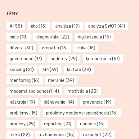
TÉMY
A
(58)
ako
(15)
analýza
(19)
analýza SWOT
(41)
ciele
(18)
diagnostika
(22)
digitalizácia
(15)
dôvera
(30)
empatia
(16)
etika
(16)
governance
(17)
hodnoty
(29)
komunikácia
(51)
koučing
(21)
KPI
(39)
kultúra
(39)
mentoring
(16)
meranie
(39)
moderná spoločnosť
(14)
motivácia
(23)
nástroje
(19)
plánovanie
(14)
prevencia
(19)
problémy
(15)
problémy modernej spoločnosti
(15)
procesy
(29)
reporting
(21)
riadenie
(15)
riziká
(22)
rozhodovanie
(15)
rozpočet
(22)