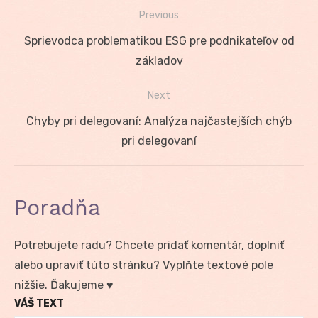
Previous
Navigácia
Previous
Sprievodca problematikou ESG pre podnikateľov od
v
post:
základov
článku
Next
Next
Chyby pri delegovaní: Analýza najčastejších chýb
post:
pri delegovaní
Poradňa
Potrebujete radu? Chcete pridať komentár, doplniť
alebo upraviť túto stránku? Vyplňte textové pole
nižšie. Ďakujeme ♥
VÁŠ TEXT