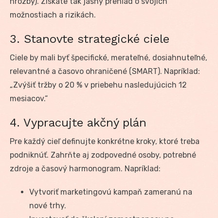
hrozby). Získate tak jasný prehľad o svojich
možnostiach a rizikách.
3. Stanovte strategické ciele
Ciele by mali byť špecifické, merateľné, dosiahnuteľné,
relevantné a časovo ohraničené (SMART). Napríklad:
„Zvýšiť tržby o 20 % v priebehu nasledujúcich 12
mesiacov.“
4. Vypracujte akčný plán
Pre každý cieľ definujte konkrétne kroky, ktoré treba
podniknúť. Zahrňte aj zodpovedné osoby, potrebné
zdroje a časový harmonogram. Napríklad:
Vytvoriť marketingovú kampaň zameranú na
nové trhy.