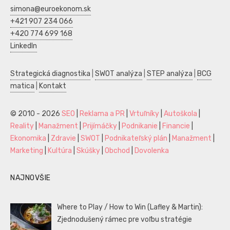
simona@euroekonom.sk
+421 907 234 066
+420 774 699 168
LinkedIn
Strategická diagnostika
|
SWOT analýza
|
STEP analýza
|
BCG
matica
|
Kontakt
© 2010 - 2026
SEO
|
Reklama a PR
|
Vrtuľníky
|
Autoškola
|
Reality
|
Manažment
|
Prijímáčky
|
Podnikanie
|
Financie
|
Ekonomika
|
Zdravie
|
SWOT
|
Podnikateľský plán
|
Manažment
|
Marketing
|
Kultúra
|
Skúšky
|
Obchod
|
Dovolenka
NAJNOVŠIE
Where to Play / How to Win (Lafley & Martin):
Zjednodušený rámec pre voľbu stratégie