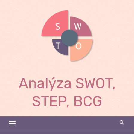
Skip
to
content
Analýza SWOT,
STEP, BCG