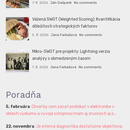
7. 8. 2026
Ján Gašparík
No comments
Vážená SWOT (Weighted Scoring): Kvantifikácia
dôležitosti strategických faktorov
5. 8. 2026
Jana Farkašová
No comments
Mikro-SWOT pre projekty: Lightning verzia
analýzy s obmedzeným časom
1. 8. 2026
Jana Farkašová
No comments
Poradňa
5. februára
:
Chcel by som zacat podnikat v elektronike v
oblasti vyskumu a vyvoja schopnosi mam aj zrucnosti aj o...
22. novembra
:
Je interná diagnostika dostatočne objektívna,