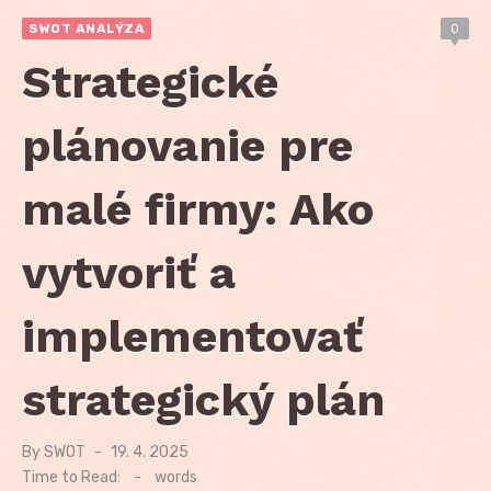
SWOT ANALÝZA
0
Strategické
plánovanie pre
malé firmy: Ako
vytvoriť a
implementovať
strategický plán
By
SWOT
Posted
19. 4. 2025
on
Time to Read:
-
words