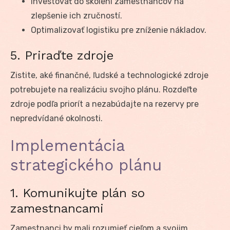
Investovať do školení zamestnancov na
zlepšenie ich zručností.
Optimalizovať logistiku pre zníženie nákladov.
5. Priraďte zdroje
Zistite, aké finančné, ľudské a technologické zdroje
potrebujete na realizáciu svojho plánu. Rozdeľte
zdroje podľa priorít a nezabúdajte na rezervy pre
nepredvídané okolnosti.
Implementácia
strategického plánu
1. Komunikujte plán so
zamestnancami
Zamestnanci by mali rozumieť cieľom a svojim