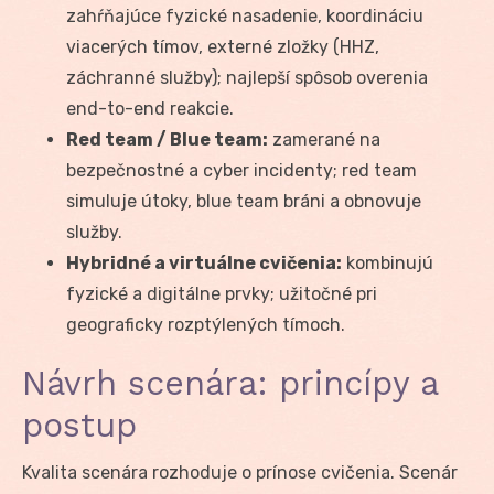
zahŕňajúce fyzické nasadenie, koordináciu
viacerých tímov, externé zložky (HHZ,
záchranné služby); najlepší spôsob overenia
end-to-end reakcie.
Red team / Blue team:
zamerané na
bezpečnostné a cyber incidenty; red team
simuluje útoky, blue team bráni a obnovuje
služby.
Hybridné a virtuálne cvičenia:
kombinujú
fyzické a digitálne prvky; užitočné pri
geograficky rozptýlených tímoch.
Návrh scenára: princípy a
postup
Kvalita scenára rozhoduje o prínose cvičenia. Scenár