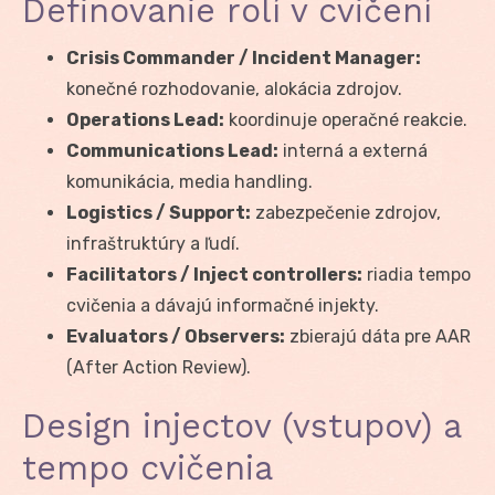
Definovanie rolí v cvičení
Crisis Commander / Incident Manager:
konečné rozhodovanie, alokácia zdrojov.
Operations Lead:
koordinuje operačné reakcie.
Communications Lead:
interná a externá
komunikácia, media handling.
Logistics / Support:
zabezpečenie zdrojov,
infraštruktúry a ľudí.
Facilitators / Inject controllers:
riadia tempo
cvičenia a dávajú informačné injekty.
Evaluators / Observers:
zbierajú dáta pre AAR
(After Action Review).
Design injectov (vstupov) a
tempo cvičenia