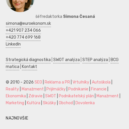
šéfredaktorka
Simona Česaná
simona@euroekonom.sk
+421 907 234 066
+420 774 699 168
LinkedIn
Strategická diagnostika
|
SWOT analýza
|
STEP analýza
|
BCG
matica
|
Kontakt
© 2010 - 2026
SEO
|
Reklama a PR
|
Vrtuľníky
|
Autoškola
|
Reality
|
Manažment
|
Prijímáčky
|
Podnikanie
|
Financie
|
Ekonomika
|
Zdravie
|
SWOT
|
Podnikateľský plán
|
Manažment
|
Marketing
|
Kultúra
|
Skúšky
|
Obchod
|
Dovolenka
NAJNOVŠIE