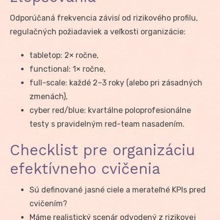
Odporúčaná frekvencia závisí od rizikového profilu,
regulačných požiadaviek a veľkosti organizácie:
tabletop: 2× ročne,
functional: 1× ročne,
full-scale: každé 2–3 roky (alebo pri zásadných
zmenách),
cyber red/blue: kvartálne poloprofesionálne
testy s pravidelným red-team nasadením.
Checklist pre organizáciu
efektívneho cvičenia
Sú definované jasné ciele a merateľné KPIs pred
cvičením?
Máme realistický scenár odvodený z rizikovej