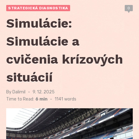
STRATEGICKÁ DIAGNOSTIKA
0
Simulácie:
Simulácie a
cvičenia krízových
situácií
By
Dalimil
Posted
9. 12. 2025
on
Time to Read:
6 min
-
1141
words