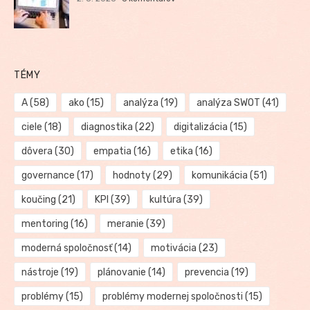
TÉMY
A
(58)
ako
(15)
analýza
(19)
analýza SWOT
(41)
ciele
(18)
diagnostika
(22)
digitalizácia
(15)
dôvera
(30)
empatia
(16)
etika
(16)
governance
(17)
hodnoty
(29)
komunikácia
(51)
koučing
(21)
KPI
(39)
kultúra
(39)
mentoring
(16)
meranie
(39)
moderná spoločnosť
(14)
motivácia
(23)
nástroje
(19)
plánovanie
(14)
prevencia
(19)
problémy
(15)
problémy modernej spoločnosti
(15)