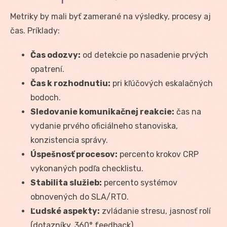
Metriky by mali byť zamerané na výsledky, procesy aj
čas. Príklady:
Čas odozvy:
od detekcie po nasadenie prvých
opatrení.
Čas k rozhodnutiu:
pri kľúčových eskalačných
bodoch.
Sledovanie komunikačnej reakcie:
čas na
vydanie prvého oficiálneho stanoviska,
konzistencia správy.
Úspešnosť procesov:
percento krokov CRP
vykonaných podľa checklistu.
Stabilita služieb:
percento systémov
obnovených do SLA/RTO.
Ľudské aspekty:
zvládanie stresu, jasnosť rolí
(dotazníky, 360° feedback).