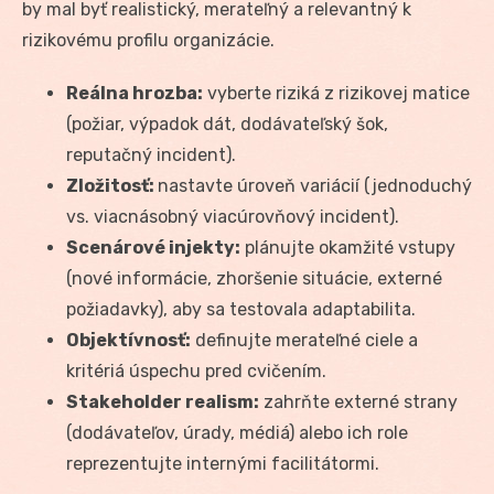
by mal byť realistický, merateľný a relevantný k
rizikovému profilu organizácie.
Reálna hrozba:
vyberte riziká z rizikovej matice
(požiar, výpadok dát, dodávateľský šok,
reputačný incident).
Zložitosť:
nastavte úroveň variácií (jednoduchý
vs. viacnásobný viacúrovňový incident).
Scenárové injekty:
plánujte okamžité vstupy
(nové informácie, zhoršenie situácie, externé
požiadavky), aby sa testovala adaptabilita.
Objektívnosť:
definujte merateľné ciele a
kritériá úspechu pred cvičením.
Stakeholder realism:
zahrňte externé strany
(dodávateľov, úrady, médiá) alebo ich role
reprezentujte internými facilitátormi.