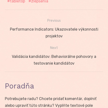
tabletop
zlepšenia
Previous
Navigácia
Previous
Performance Indicators: Ukazovatele výkonnosti
v
post:
projektov
článku
Next
Next
Validácia kandidátov: Behaviorálne pohovory a
post:
testovanie kandidátov
Poradňa
Potrebujete radu? Chcete pridať komentár, doplniť
alebo upraviť túto stránku? Vyplňte textové pole