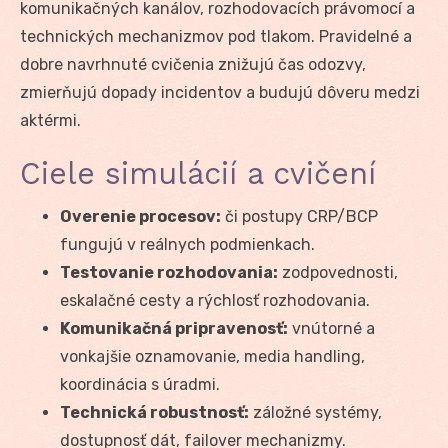
komunikačných kanálov, rozhodovacích právomocí a
technických mechanizmov pod tlakom. Pravidelné a
dobre navrhnuté cvičenia znižujú čas odozvy,
zmierňujú dopady incidentov a budujú dôveru medzi
aktérmi.
Ciele simulácií a cvičení
Overenie procesov:
či postupy CRP/BCP
fungujú v reálnych podmienkach.
Testovanie rozhodovania:
zodpovednosti,
eskalačné cesty a rýchlosť rozhodovania.
Komunikačná pripravenosť:
vnútorné a
vonkajšie oznamovanie, media handling,
koordinácia s úradmi.
Technická robustnosť:
záložné systémy,
dostupnosť dát, failover mechanizmy.