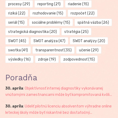
procesy
(29)
reporting
(21)
riadenie
(15)
riziká
(22)
rozhodovanie
(15)
rozpočet
(22)
seriál
(15)
sociálne problémy
(15)
spätná väzba
(26)
strategická diagnostika
(20)
stratégia
(25)
SWOT
(45)
SWOT analýza
(47)
SWOT analýzy
(20)
swotka
(41)
transparentnosť
(35)
učenie
(29)
výsledky
(16)
zdroje
(19)
zodpovednosť
(15)
Poradňa
30. apríla
:
Objektívnosť internej diagnostiky vykonávanej
vnútornými zamestnancami môže byť kompromitovaná kvôli...
30. apríla
:
Udeliť pilotnú licenciu absolventom výhradne online
leteckej školy môže byť riskantné bez dostatočný...