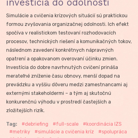
investícia do odolnosti
Simulácie a cvičenia krízových situácií sú praktickou
formou zvyšovania organizačnej odolnosti. Ich efekt
spočíva v realistickom testovaní rozhodovacích
procesov, technických riešení a komunikačných tokov,
následnom zavedení konkrétnych nápravných
opatrení a opakovanom overovaní účinku zmien.
Investícia do dobre navrhnutých cvičení prináša
merateľné zníženie času obnovy, menší dopad na
prevádzku a vyššiu dôveru medzi zamestnancami aj
externými stakeholdermi – a tým aj skutočnú
konkurenčnú výhodu v prostredí častejších a
zložitejších rizík.
Tag:
debriefing
full-scale
koordinácia IZS
metriky
simulácie a cvičenia kríz
spolupráca