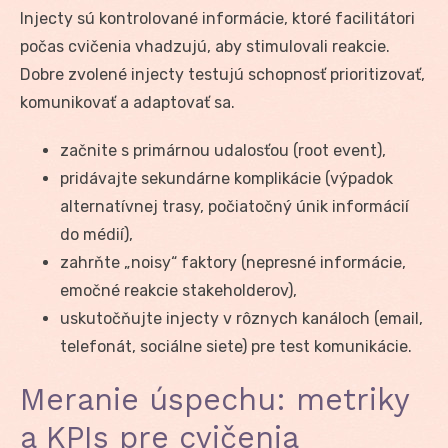
Injecty sú kontrolované informácie, ktoré facilitátori
počas cvičenia vhadzujú, aby stimulovali reakcie.
Dobre zvolené injecty testujú schopnosť prioritizovať,
komunikovať a adaptovať sa.
začnite s primárnou udalosťou (root event),
pridávajte sekundárne komplikácie (výpadok
alternatívnej trasy, počiatočný únik informácií
do médií),
zahrňte „noisy“ faktory (nepresné informácie,
emočné reakcie stakeholderov),
uskutočňujte injecty v rôznych kanáloch (email,
telefonát, sociálne siete) pre test komunikácie.
Meranie úspechu: metriky
a KPIs pre cvičenia