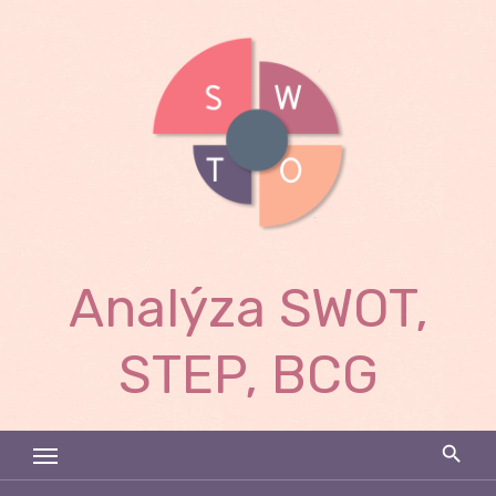
Skip
to
content
Analýza SWOT,
STEP, BCG