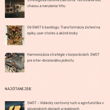
Strategická Cenová Elasticita: Testovanie bez
chaosu a narušenia trhu
Od SWOT k backlogu: Transformácia zistení na
epiky, user stories a akčné kroky
Harmonizácia stratégie v korporáciách: SWOT
pre inter-divizionálnu jednotu
NAJČÍTANEJŠIE
SWOT – Vidiecky cestovný ruch a agroturistika v
slovenských obciach a regiónoch