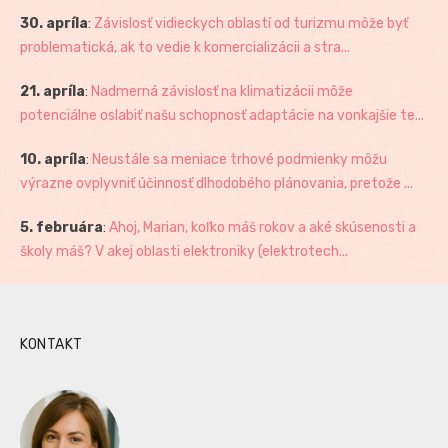
30. apríla
:
Závislosť vidieckych oblastí od turizmu môže byť
problematická, ak to vedie k komercializácii a stra...
21. apríla
:
Nadmerná závislosť na klimatizácii môže
potenciálne oslabiť našu schopnosť adaptácie na vonkajšie te...
10. apríla
:
Neustále sa meniace trhové podmienky môžu
výrazne ovplyvniť účinnosť dlhodobého plánovania, pretože ...
5. februára
:
Ahoj, Marian, koľko máš rokov a aké skúsenosti a
školy máš? V akej oblasti elektroniky (elektrotech...
KONTAKT