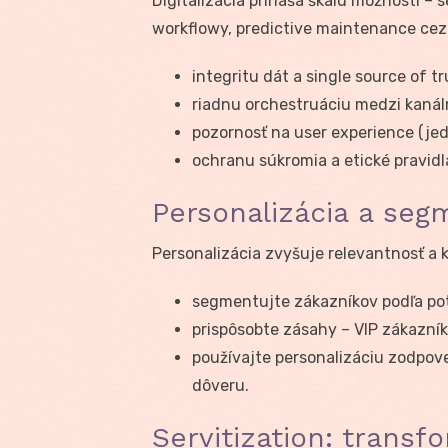
Digitalizácia prináša škálu možností – 
workflowy, predictive maintenance cez
integritu dát a single source of tr
riadnu orchestruáciu medzi kanál
pozornosť na user experience (jed
ochranu súkromia a etické pravidl
Personalizácia a seg
Personalizácia zvyšuje relevantnosť a k
segmentujte zákazníkov podľa pot
prispôsobte zásahy – VIP zákazník
používajte personalizáciu zodpov
dôveru.
Servitization: transf