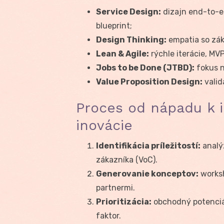
Service Design:
dizajn end-to-e
blueprint;
Design Thinking:
empatia so zák
Lean & Agile:
rýchle iterácie, MV
Jobs to be Done (JTBD):
fokus n
Value Proposition Design:
valid
Proces od nápadu k i
inovácie
Identifikácia príležitostí:
analýz
zákazníka (VoC).
Generovanie konceptov:
worksh
partnermi.
Prioritizácia:
obchodný potenciál 
faktor.