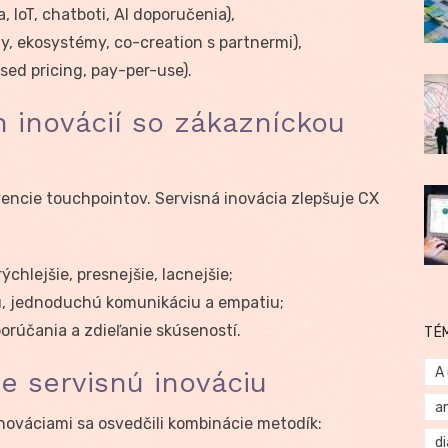
, IoT, chatboti, AI doporučenia),
, ekosystémy, co-creation s partnermi),
d pricing, pay-per-use).
h inovácií so zákazníckou
encie touchpointov. Servisná inovácia zlepšuje CX
rýchlejšie, presnejšie, lacnejšie;
tu, jednoduchú komunikáciu a empatiu;
orúčania a zdieľanie skúseností.
TÉ
A
e servisnú inováciu
a
nováciami sa osvedčili kombinácie metodík:
d