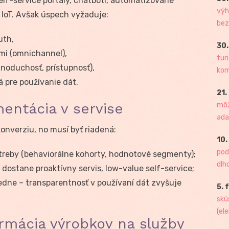
self-service portály, chatboti, automatizované
výh
 IoT. Avšak úspech vyžaduje:
bez
uth,
30.
mi (omnichannel),
tur
noduchosť, prístupnosť),
kome
á pre používanie dát.
21.
mentácia v servise
môž
ada
onverziu, no musí byť riadená:
10.
pod
reby (behaviorálne kohorty, hodnotové segmenty);
dlh
 dostane proaktívny servis, low-value self-service;
edne – transparentnosť v používaní dát zvyšuje
5. 
skú
(ele
ormácia výrobkov na služby