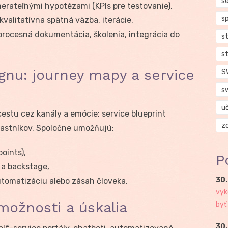
se
erateľnými hypotézami (KPIs pre testovanie).
s
kvalitatívna spätná väzba, iterácie.
rocesná dokumentácia, školenia, integrácia do
s
s
ignu: journey mapy a service
S
s
u
estu cez kanály a emócie; service blueprint
z
lastníkov. Spoločne umožňujú:
points),
P
 a backstage,
30.
tomatizáciu alebo zásah človeka.
vyk
 možnosti a úskalia
byť
30.