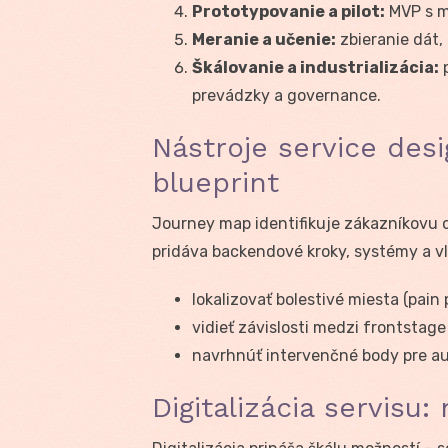
Prototypovanie a pilot:
MVP s m
Meranie a učenie:
zbieranie dát, 
Škálovanie a industrializácia:
p
prevádzky a governance.
Nástroje service des
blueprint
Journey map identifikuje zákazníkovu c
pridáva backendové kroky, systémy a v
lokalizovať bolestivé miesta (pain 
vidieť závislosti medzi frontstage
navrhnúť intervenčné body pre au
Digitalizácia servisu: