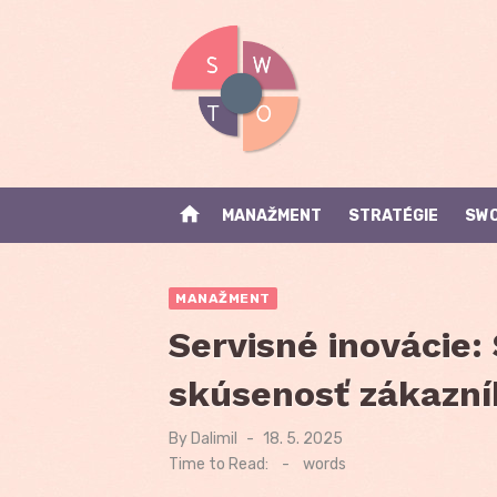
Skip
to
content
home
MANAŽMENT
STRATÉGIE
SWO
MANAŽMENT
Servisné inovácie:
skúsenosť zákazní
By
Dalimil
Posted
18. 5. 2025
on
Time to Read:
-
words