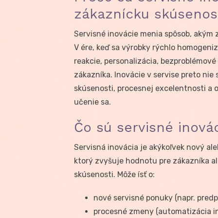
zákaznícku skúsenos
Servisné inovácie menia spôsob, akým 
V ére, keď sa výrobky rýchlo homogenizu
reakcie, personalizácia, bezproblémové
zákazníka. Inovácie v servise preto nie
skúsenosti, procesnej excelentnosti a 
učenie sa.
Čo sú servisné inová
Servisná inovácia je akýkoľvek nový a
ktorý zvyšuje hodnotu pre zákazníka al
skúsenosti. Môže ísť o:
nové servisné ponuky (napr. pred
procesné zmeny (automatizácia inc