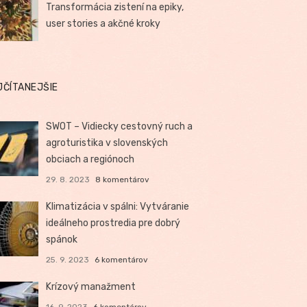
Transformácia zistení na epiky,
user stories a akčné kroky
JČÍTANEJŠIE
SWOT – Vidiecky cestovný ruch a
agroturistika v slovenských
obciach a regiónoch
29. 8. 2023
8 komentárov
Klimatizácia v spálni: Vytváranie
ideálneho prostredia pre dobrý
spánok
25. 9. 2023
6 komentárov
Krízový manažment
16. 9. 2023
6 komentárov