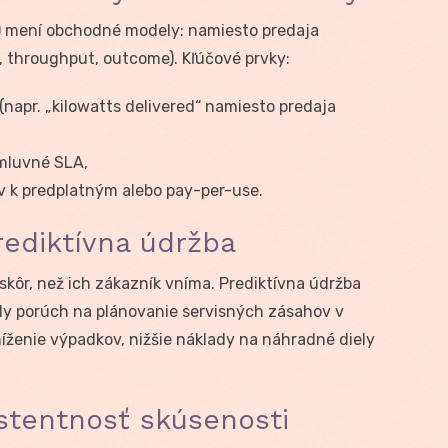
a) mení obchodné modely: namiesto predaja
, throughput, outcome). Kľúčové prvky:
napr. „kilowatts delivered“ namiesto predaja
zmluvné SLA,
v k predplatným alebo pay-per-use.
rediktívna údržba
 skôr, než ich zákazník vníma. Prediktívna údržba
ly porúch na plánovanie servisných zásahov v
íženie výpadkov, nižšie náklady na náhradné diely
stentnosť skúsenosti