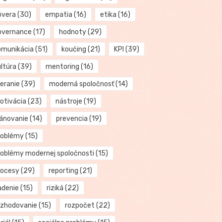
ôvera
(30)
empatia
(16)
etika
(16)
overnance
(17)
hodnoty
(29)
omunikácia
(51)
koučing
(21)
KPI
(39)
ultúra
(39)
mentoring
(16)
eranie
(39)
moderná spoločnosť
(14)
otivácia
(23)
nástroje
(19)
lánovanie
(14)
prevencia
(19)
roblémy
(15)
roblémy modernej spoločnosti
(15)
rocesy
(29)
reporting
(21)
adenie
(15)
riziká
(22)
ozhodovanie
(15)
rozpočet
(22)