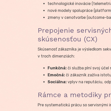
technologické inovácie (telemetria
nové modely spolupráce (platformy
zmeny v cenotvorbe (outcome-base
Prepojenie servisnýc
skúsenosťou (CX)
Skúsenosť zákazníka je výsledkom sekv
v troch dimenziách:
Funkčná:
či služba plní svoj účel 
Emočná:
či zákazník zažíva isto
Sociálna:
vplyv na reputáciu, odp
Rámce a metodiky pr
Pre systematickú prácu so servisnými i