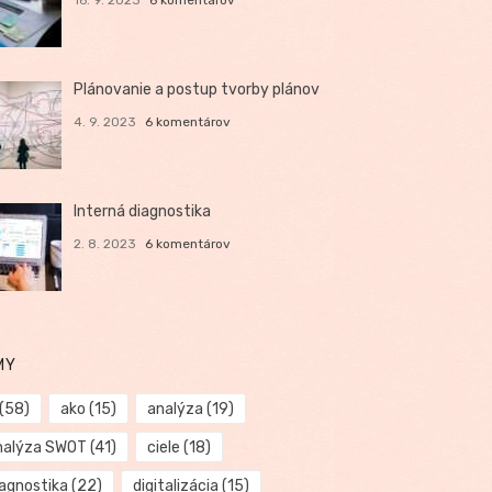
Plánovanie a postup tvorby plánov
4. 9. 2023
6 komentárov
Interná diagnostika
2. 8. 2023
6 komentárov
MY
(58)
ako
(15)
analýza
(19)
nalýza SWOT
(41)
ciele
(18)
iagnostika
(22)
digitalizácia
(15)