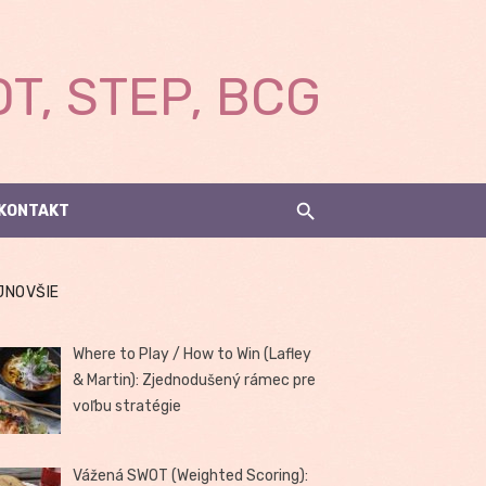
T, STEP, BCG
KONTAKT
JNOVŠIE
Where to Play / How to Win (Lafley
& Martin): Zjednodušený rámec pre
voľbu stratégie
Vážená SWOT (Weighted Scoring):