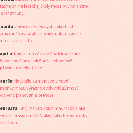
radne online leteckej školy môže byť riskantné
 dostatočný...
 apríla
:
Závislosť vidieckych oblastí od
izmu môže byť problematická, ak to vedie k
rcializácii a stra...
 apríla
:
Nadmerná závislosť na klimatizácii
e potenciálne oslabiť našu schopnosť
ptácie na vonkajšie te...
 apríla
:
Neustále sa meniace trhové
mienky môžu výrazne ovplyvniť účinnosť
odobého plánovania, pretože ...
februára
:
Ahoj, Marian, koľko máš rokov a aké
senosti a školy máš? V akej oblasti elektroniky
ktrotech...