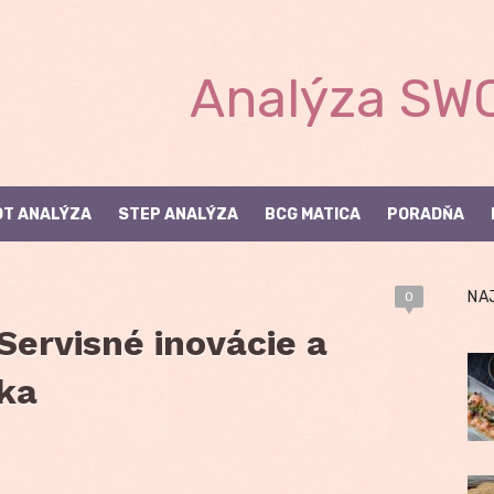
Analýza SWO
T ANALÝZA
STEP ANALÝZA
BCG MATICA
PORADŇA
NA
0
 Servisné inovácie a
ka