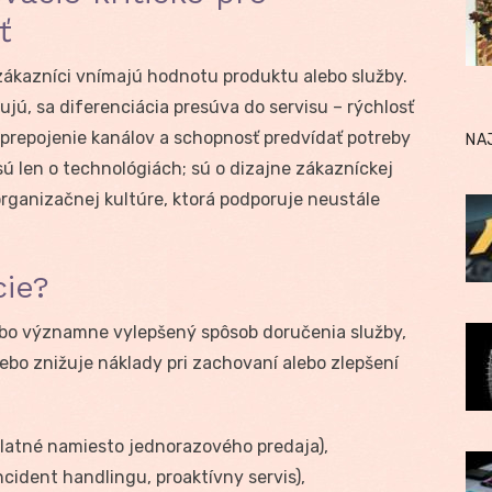
ť
zákazníci vnímajú hodnotu produktu alebo služby.
jú, sa diferenciácia presúva do servisu – rýchlosť
 prepojenie kanálov a schopnosť predvídať potreby
NA
 sú len o technológiách; sú o dizajne zákazníckej
organizačnej kultúre, ktorá podporuje neustále
cie?
lebo významne vylepšený spôsob doručenia služby,
ebo znižuje náklady pri zachovaní alebo zlepšení
platné namiesto jednorazového predaja),
ident handlingu, proaktívny servis),