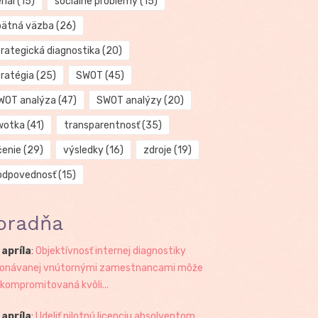
riál
(15)
sociálne problémy
(15)
pätná väzba
(26)
trategická diagnostika
(20)
tratégia
(25)
SWOT
(45)
WOT analýza
(47)
SWOT analýzy
(20)
wotka
(41)
transparentnosť
(35)
čenie
(29)
výsledky
(16)
zdroje
(19)
odpovednosť
(15)
oradňa
 apríla
:
Objektívnosť internej diagnostiky
onávanej vnútornými zamestnancami môže
 kompromitovaná kvôli...
 apríla
:
Udeliť pilotnú licenciu absolventom