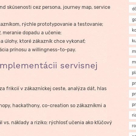
nd skúsenosti cez persona, journey map, service
d
g
azníkom, rýchle prototypovanie a testovanie;
k
P, meranie dopadu a učenie;
a úlohy, ktoré zákazník chce vykonať;
k
ácia prínosu a willingness-to-pay.
m
m
mplementácii servisnej
p
p
a frikcií v zákazníckej ceste, analýza dát, hlas
p
p
opy, hackathony, co-creation so zákazníkmi a
ri
vs. náklady a riziko; rýchlosť učenia ako kľúčový
r