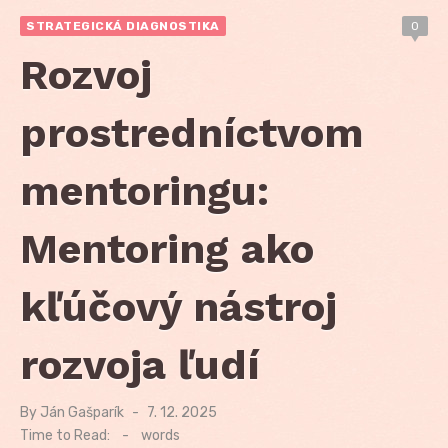
STRATEGICKÁ DIAGNOSTIKA
0
Rozvoj
prostredníctvom
mentoringu:
Mentoring ako
kľúčový nástroj
rozvoja ľudí
By
Ján Gašparík
Posted
7. 12. 2025
on
Time to Read:
-
words