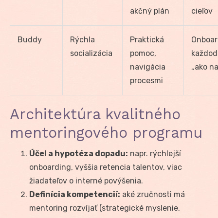
akčný plán
cieľov
Buddy
Rýchla
Praktická
Onboar
socializácia
pomoc,
každo
navigácia
„ako na
procesmi
Architektúra kvalitného
mentoringového programu
Účel a hypotéza dopadu:
napr. rýchlejší
onboarding, vyššia retencia talentov, viac
žiadateľov o interné povýšenia.
Definícia kompetencií:
aké zručnosti má
mentoring rozvíjať (strategické myslenie,