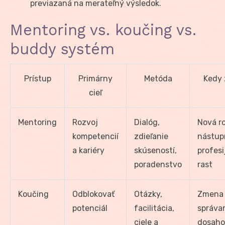
previazaná na merateľný výsledok.
Mentoring vs. koučing vs.
buddy systém
Prístup
Primárny
Metóda
Kedy 
cieľ
Mentoring
Rozvoj
Dialóg,
Nová ro
kompetencií
zdieľanie
nástup
a kariéry
skúseností,
profesi
poradenstvo
rast
Koučing
Odblokovať
Otázky,
Zmena
potenciál
facilitácia,
správan
ciele a
dosaho