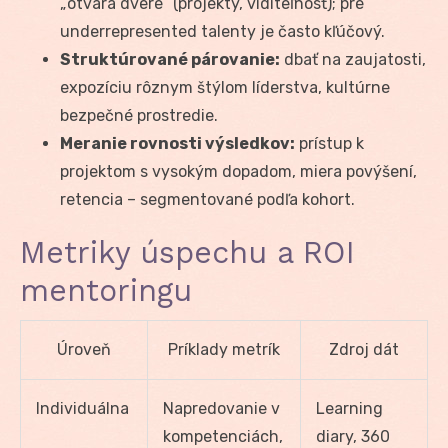
„otvára dvere“ (projekty, viditeľnosť); pre
underrepresented talenty je často kľúčový.
Struktúrované párovanie:
dbať na zaujatosti,
expozíciu rôznym štýlom líderstva, kultúrne
bezpečné prostredie.
Meranie rovnosti výsledkov:
prístup k
projektom s vysokým dopadom, miera povýšení,
retencia – segmentované podľa kohort.
Metriky úspechu a ROI
mentoringu
Úroveň
Príklady metrík
Zdroj dát
Individuálna
Napredovanie v
Learning
kompetenciách,
diary, 360