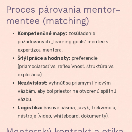
Proces párovania mentor–
mentee (matching)
Kompetenčné mapy:
zosúladenie
požadovaných „learning goals“ mentee s
expertízou mentora.
Štýl práce a hodnoty:
preferencie
(priamočiarosť vs. reflexívnosť, štruktúra vs.
explorácia).
Nezávislosť:
vyhnúť sa priamym líniovým
väzbám, aby bol priestor na otvorenú spätnú
väzbu.
Logistika:
časové pásma, jazyk, frekvencia,
nástroje (video, whiteboard, dokumenty).
Mentorský kontrakt a etika