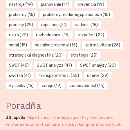
nástroje
(19)
plánovanie
(14)
prevencia
(19)
problémy
(15)
problémy modernej spoločnosti
(15)
procesy
(29)
reporting
(21)
riadenie
(15)
riziká
(22)
rozhodovanie
(15)
rozpočet
(22)
seriál
(15)
sociálne problémy
(15)
spätná väzba
(26)
strategická diagnostika
(20)
stratégia
(25)
SWOT
(45)
SWOT analýza
(47)
SWOT analýzy
(20)
swotka
(41)
transparentnosť
(35)
učenie
(29)
výsledky
(16)
zdroje
(19)
zodpovednosť
(15)
Poradňa
30. apríla
:
Objektívnosť internej diagnostiky vykonávanej
vnútornými zamestnancami môže byť kompromitovaná kvôli...