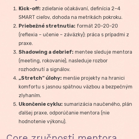
Kick-off:
zdieľanie očakávaní, definícia 2–4
SMART cieľov, dohoda na metrikách pokroku.
Priebežné stretnutia:
formát 20–20–20
(reflexia – učenie – záväzky); práca s prípadmi z
praxe.
Shadowing a debrief:
mentee sleduje mentora
(meeting, rokovanie), nasleduje rozbor
rozhodnutí a signálov.
„Stretch“ úlohy:
menšie projekty na hranici
komfortu s jasnou spätnou väzbou a bezpečným
zlyhaním.
Ukončenie cyklu:
sumarizácia naučeného, plán
ďalšej praxe, odporúčanie mentora (nie
hodnotenie výkonu).
Core zručnosti mentora