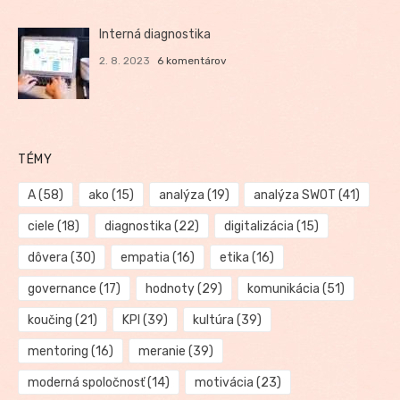
Interná diagnostika
2. 8. 2023
6 komentárov
TÉMY
A
(58)
ako
(15)
analýza
(19)
analýza SWOT
(41)
ciele
(18)
diagnostika
(22)
digitalizácia
(15)
dôvera
(30)
empatia
(16)
etika
(16)
governance
(17)
hodnoty
(29)
komunikácia
(51)
koučing
(21)
KPI
(39)
kultúra
(39)
mentoring
(16)
meranie
(39)
moderná spoločnosť
(14)
motivácia
(23)