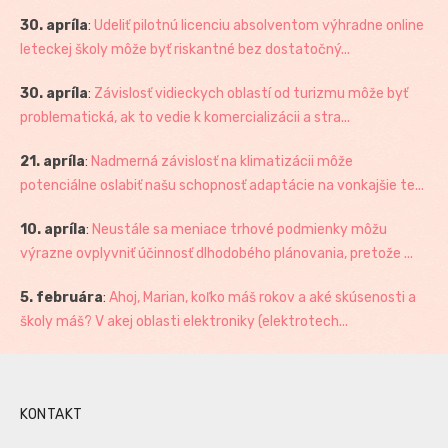
30. apríla
:
Udeliť pilotnú licenciu absolventom výhradne online
leteckej školy môže byť riskantné bez dostatočný...
30. apríla
:
Závislosť vidieckych oblastí od turizmu môže byť
problematická, ak to vedie k komercializácii a stra...
21. apríla
:
Nadmerná závislosť na klimatizácii môže
potenciálne oslabiť našu schopnosť adaptácie na vonkajšie te...
10. apríla
:
Neustále sa meniace trhové podmienky môžu
výrazne ovplyvniť účinnosť dlhodobého plánovania, pretože ...
5. februára
:
Ahoj, Marian, koľko máš rokov a aké skúsenosti a
školy máš? V akej oblasti elektroniky (elektrotech...
KONTAKT