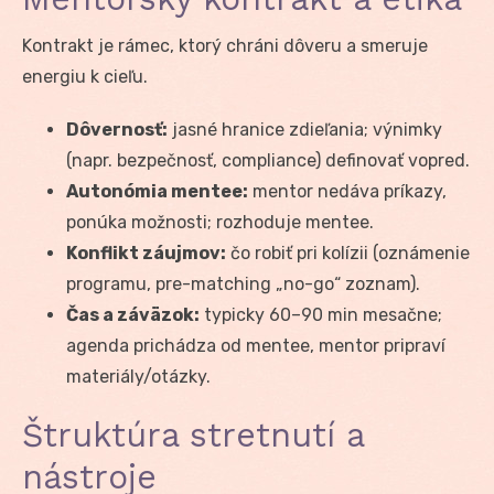
Kontrakt je rámec, ktorý chráni dôveru a smeruje
energiu k cieľu.
Dôvernosť:
jasné hranice zdieľania; výnimky
(napr. bezpečnosť, compliance) definovať vopred.
Autonómia mentee:
mentor nedáva príkazy,
ponúka možnosti; rozhoduje mentee.
Konflikt záujmov:
čo robiť pri kolízii (oznámenie
programu, pre-matching „no-go“ zoznam).
Čas a záväzok:
typicky 60–90 min mesačne;
agenda prichádza od mentee, mentor pripraví
materiály/otázky.
Štruktúra stretnutí a
nástroje