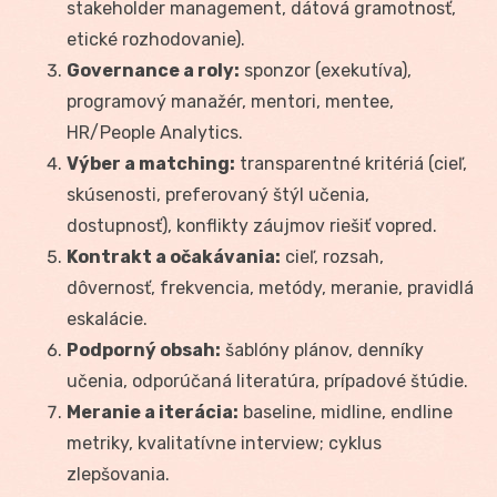
stakeholder management, dátová gramotnosť,
etické rozhodovanie).
Governance a roly:
sponzor (exekutíva),
programový manažér, mentori, mentee,
HR/People Analytics.
Výber a matching:
transparentné kritériá (cieľ,
skúsenosti, preferovaný štýl učenia,
dostupnosť), konflikty záujmov riešiť vopred.
Kontrakt a očakávania:
cieľ, rozsah,
dôvernosť, frekvencia, metódy, meranie, pravidlá
eskalácie.
Podporný obsah:
šablóny plánov, denníky
učenia, odporúčaná literatúra, prípadové štúdie.
Meranie a iterácia:
baseline, midline, endline
metriky, kvalitatívne interview; cyklus
zlepšovania.