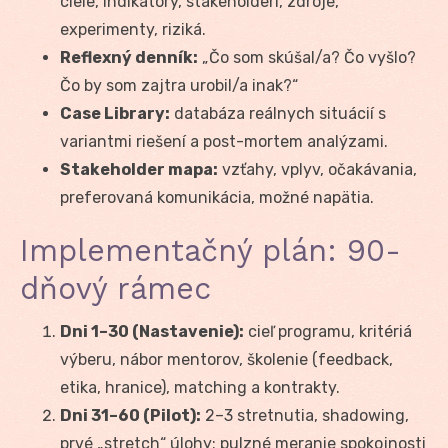
ciele, indikátory, stakeholderi, zdroje,
experimenty, riziká.
Reflexný denník:
„Čo som skúšal/a? Čo vyšlo?
Čo by som zajtra urobil/a inak?“
Case Library:
databáza reálnych situácií s
variantmi riešení a post-mortem analýzami.
Stakeholder mapa:
vzťahy, vplyv, očakávania,
preferovaná komunikácia, možné napätia.
Implementačný plán: 90-
dňový rámec
Dni 1–30 (Nastavenie):
cieľ programu, kritériá
výberu, nábor mentorov, školenie (feedback,
etika, hranice), matching a kontrakty.
Dni 31–60 (Pilot):
2–3 stretnutia, shadowing,
prvé „stretch“ úlohy; pulzné meranie spokojnosti