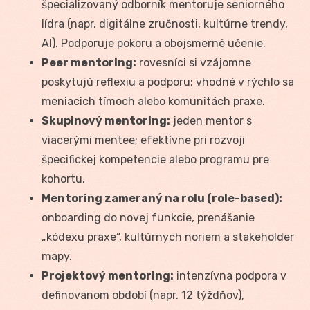
špecializovaný odborník mentoruje seniorného
lídra (napr. digitálne zručnosti, kultúrne trendy,
AI). Podporuje pokoru a obojsmerné učenie.
Peer mentoring:
rovesníci si vzájomne
poskytujú reflexiu a podporu; vhodné v rýchlo sa
meniacich tímoch alebo komunitách praxe.
Skupinový mentoring:
jeden mentor s
viacerými mentee; efektívne pri rozvoji
špecifickej kompetencie alebo programu pre
kohortu.
Mentoring zameraný na rolu (role-based):
onboarding do novej funkcie, prenášanie
„kódexu praxe“, kultúrnych noriem a stakeholder
mapy.
Projektový mentoring:
intenzívna podpora v
definovanom období (napr. 12 týždňov),