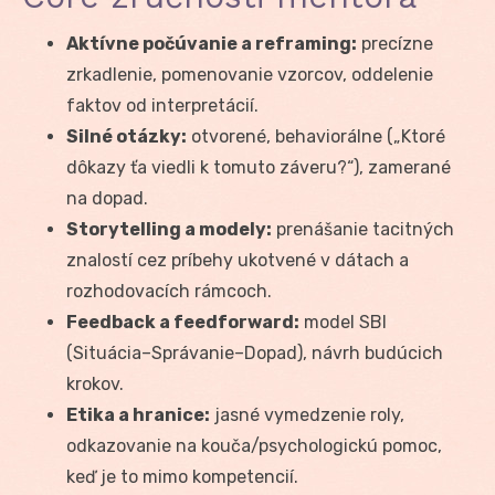
Aktívne počúvanie a reframing:
precízne
zrkadlenie, pomenovanie vzorcov, oddelenie
faktov od interpretácií.
Silné otázky:
otvorené, behaviorálne („Ktoré
dôkazy ťa viedli k tomuto záveru?“), zamerané
na dopad.
Storytelling a modely:
prenášanie tacitných
znalostí cez príbehy ukotvené v dátach a
rozhodovacích rámcoch.
Feedback a feedforward:
model SBI
(Situácia–Správanie–Dopad), návrh budúcich
krokov.
Etika a hranice:
jasné vymedzenie roly,
odkazovanie na kouča/psychologickú pomoc,
keď je to mimo kompetencií.