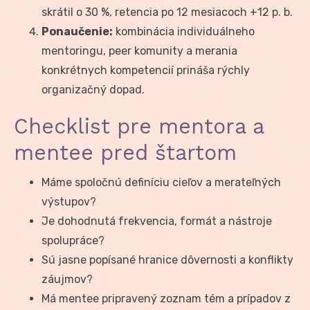
skrátil o 30 %, retencia po 12 mesiacoch +12 p. b.
Ponaučenie:
kombinácia individuálneho
mentoringu, peer komunity a merania
konkrétnych kompetencií prináša rýchly
organizačný dopad.
Checklist pre mentora a
mentee pred štartom
Máme spoločnú definíciu cieľov a merateľných
výstupov?
Je dohodnutá frekvencia, formát a nástroje
spolupráce?
Sú jasne popísané hranice dôvernosti a konflikty
záujmov?
Má mentee pripravený zoznam tém a prípadov z