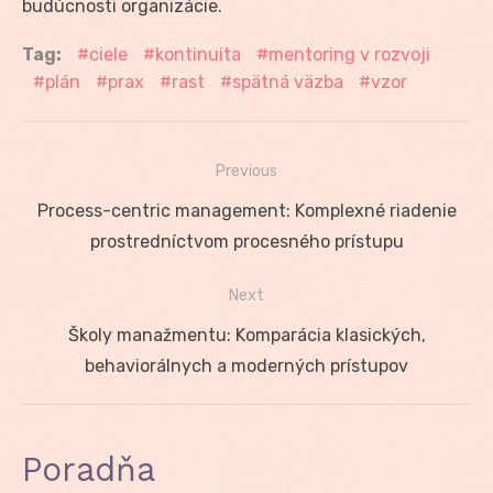
budúcnosti organizácie.
Tag:
ciele
kontinuita
mentoring v rozvoji
plán
prax
rast
spätná väzba
vzor
Previous
Navigácia
Previous
Process-centric management: Komplexné riadenie
v
post:
prostredníctvom procesného prístupu
článku
Next
Next
Školy manažmentu: Komparácia klasických,
post:
behaviorálnych a moderných prístupov
Poradňa