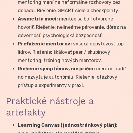
mentoring mení na neformálne rozhovory bez
dopadu. Riešenie: SMART ciele a checkpointy.
Asymetria moci:
mentee sa bojí otvorene
hovoriť. Riešenie: nelineárne párovanie, dôraz na
dôvernosť, psychologická bezpečnosť.
Preťaženie mentorov:
vysoká dopytovosť top
lídrov. Riešenie: škálovať peer / skupinový
mentoring, tréning nových mentorov.
Riešenie symptómov, nie príčin:
mentor „radí“,
no nezvyšuje autonómiu. Riešenie: otázkový
prístup a experimenty v praxi.
Praktické nástroje a
artefakty
Learning Canvas (jednostránkový plán):