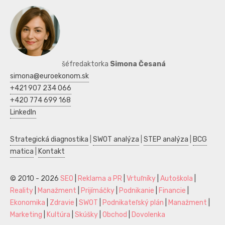
šéfredaktorka
Simona Česaná
simona@euroekonom.sk
+421 907 234 066
+420 774 699 168
LinkedIn
Strategická diagnostika
|
SWOT analýza
|
STEP analýza
|
BCG
matica
|
Kontakt
© 2010 - 2026
SEO
|
Reklama a PR
|
Vrtuľníky
|
Autoškola
|
Reality
|
Manažment
|
Prijímáčky
|
Podnikanie
|
Financie
|
Ekonomika
|
Zdravie
|
SWOT
|
Podnikateľský plán
|
Manažment
|
Marketing
|
Kultúra
|
Skúšky
|
Obchod
|
Dovolenka