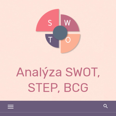
Skip
to
content
Analýza SWOT,
STEP, BCG