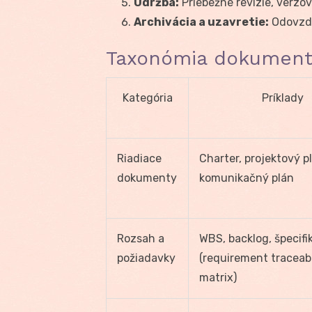
Údržba:
Priebežné revízie, verzo
Archivácia a uzavretie:
Odovzdan
Taxonómia dokument
Kategória
Príklady
Riadiace
Charter, projektový p
dokumenty
komunikačný plán
Rozsah a
WBS, backlog, špecifi
požiadavky
(requirement traceabi
matrix)