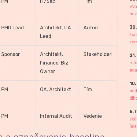
PM
IT/Sec
Tím
výh
bez
PMO Lead
Architekt, QA
Autori
30.
tur
Lead
kome
Sponsor
Architekt,
Stakeholderi
21.
Finance, Biz
môž
ada
Owner
10.
PM
QA, Architekt
Tím
pod
dlh
5. 
PM
Internal Audit
Vedenie
skú
(ele
a a označovanie baseline