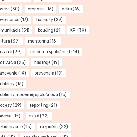
ôvera
(30)
empatia
(16)
etika
(16)
overnance
(17)
hodnoty
(29)
omunikácia
(51)
koučing
(21)
KPI
(39)
ultúra
(39)
mentoring
(16)
eranie
(39)
moderná spoločnosť
(14)
otivácia
(23)
nástroje
(19)
lánovanie
(14)
prevencia
(19)
roblémy
(15)
roblémy modernej spoločnosti
(15)
rocesy
(29)
reporting
(21)
adenie
(15)
riziká
(22)
ozhodovanie
(15)
rozpočet
(22)