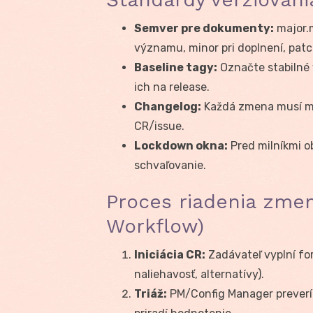
Semver pre dokumenty:
major.m
významu, minor pri doplnení, patc
Baseline tagy:
Označte stabilné 
ich na release.
Changelog:
Každá zmena musí mať
CR/issue.
Lockdown okna:
Pred milníkmi o
schvaľovanie.
Proces riadenia zm
Workflow)
Iniciácia CR:
Zadávateľ vyplní fo
naliehavosť, alternatívy).
Triáž:
PM/Config Manager preverí 