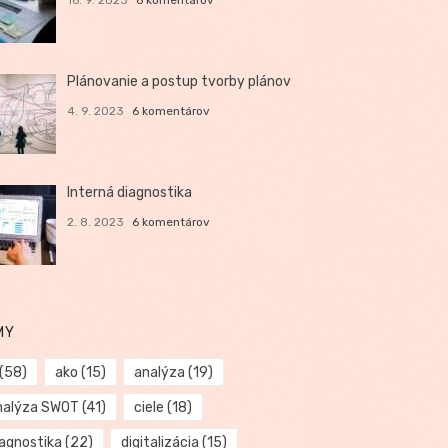
Plánovanie a postup tvorby plánov
4. 9. 2023
6 komentárov
Interná diagnostika
2. 8. 2023
6 komentárov
MY
(58)
ako
(15)
analýza
(19)
nalýza SWOT
(41)
ciele
(18)
iagnostika
(22)
digitalizácia
(15)