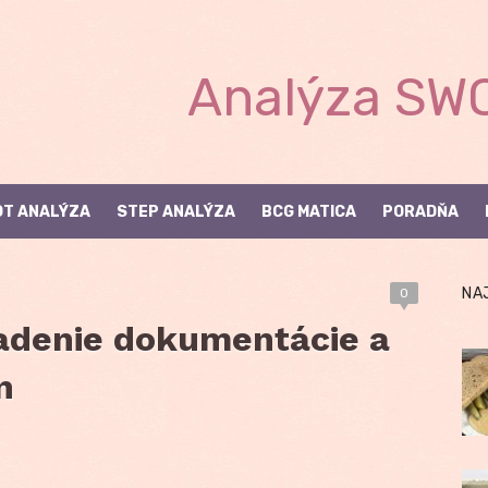
Analýza SWO
T ANALÝZA
STEP ANALÝZA
BCG MATICA
PORADŇA
NA
0
iadenie dokumentácie a
n