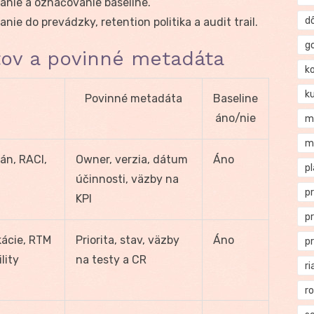
vanie a označovanie baseline.
d
ie do prevádzky, retention politika a audit trail.
g
ov a povinné metadáta
k
k
Povinné metadáta
Baseline
áno/nie
m
m
lán, RACI,
Owner, verzia, dátum
Áno
p
účinnosti, väzby na
p
KPI
p
kácie, RTM
Priorita, stav, väzby
Áno
p
lity
na testy a CR
ri
r