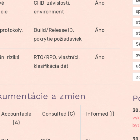
se
vé
CI ID, závislosti,
Áno
cie
environment
s
s
 protokoly,
Build/Release ID,
Áno
s
pokrytie požiadaviek
S
s
n, riziká
RTO/RPO, vlastníci,
Áno
klasifikácia dát
u
z
okumentácie a zmien
P
30.
Accountable
Consulted (C)
Informed (I)
vyk
(A)
byť
30.