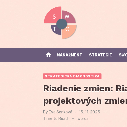
Skip
to
content
home
MANAŽMENT
STRATÉGIE
SWO
STRATEGICKÁ DIAGNOSTIKA
Riadenie zmien: R
projektových zmie
By
Eva Senková
Posted
15. 11. 2025
on
Time to Read:
-
words