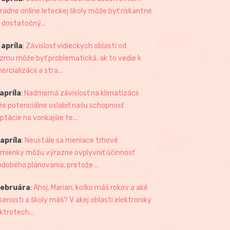
radne online leteckej školy môže byť riskantné
 dostatočný...
 apríla
:
Závislosť vidieckych oblastí od
izmu môže byť problematická, ak to vedie k
rcializácii a stra...
 apríla
:
Nadmerná závislosť na klimatizácii
e potenciálne oslabiť našu schopnosť
ptácie na vonkajšie te...
 apríla
:
Neustále sa meniace trhové
mienky môžu výrazne ovplyvniť účinnosť
odobého plánovania, pretože ...
februára
:
Ahoj, Marian, koľko máš rokov a aké
senosti a školy máš? V akej oblasti elektroniky
ktrotech...