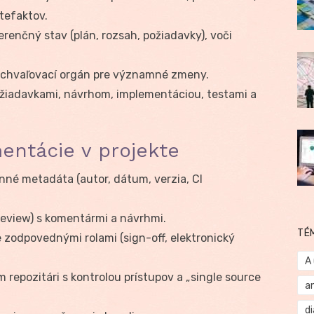
tefaktov.
erenčný stav (plán, rozsah, požiadavky), voči
chvaľovací orgán pre významné zmeny.
iadavkami, návrhom, implementáciou, testami a
entácie v projekte
nné metadáta (autor, dátum, verzia, CI
eview) s komentármi a návrhmi.
TÉ
zodpovednými rolami (sign-off, elektronický
A
repozitári s kontrolou prístupov a „single source
a
d