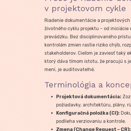
v projektovom cykle
Riadenie dokumentácie a projektových
životného cyklu projektu – od iniciácie 
prevádzku. Bez disciplinovaného prístu
kontrolám zmien rastie riziko chýb, ro
stakeholderov. Cieľom je zaviesť taký 
ktorý dáva tímom istotu, že pracujú s 
mení, je auditovateľné.
Terminológia a konc
Projektová dokumentácia:
Zozn
požiadavky, architektúru, plány, ri
Konfiguračná položka (CI):
Doku
podlieha verziovaniu a kontrole.
Zmena (Change Request – CR):