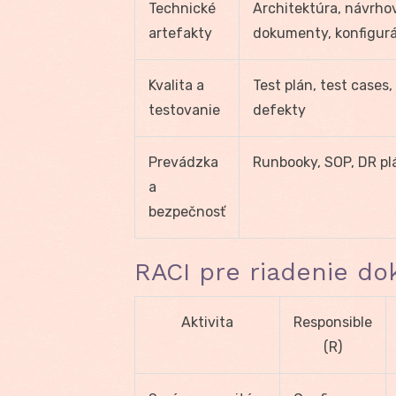
Technické
Architektúra, návrho
artefakty
dokumenty, konfigurá
Kvalita a
Test plán, test cases,
testovanie
defekty
Prevádzka
Runbooky, SOP, DR plá
a
bezpečnosť
RACI pre riadenie d
Aktivita
Responsible
(R)