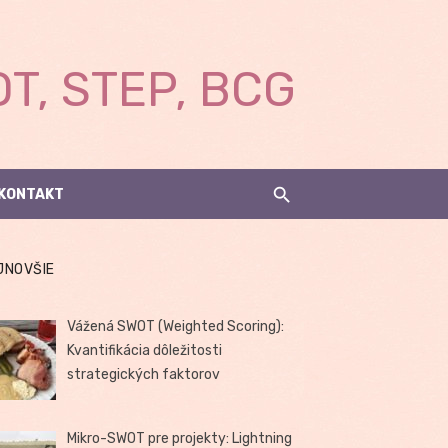
T, STEP, BCG
KONTAKT
JNOVŠIE
Vážená SWOT (Weighted Scoring):
Kvantifikácia dôležitosti
strategických faktorov
Mikro-SWOT pre projekty: Lightning