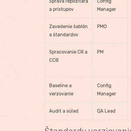
Správa repozitára
Config
a prístupov
Manager
Zavedenie šablón
PMO
a štandardov
Spracovanie CR a
PM
CCB
Baseline a
Config
verzovanie
Manager
Audit a súlad
QA Lead
Štandardy verziovani