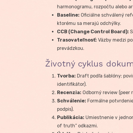
harmonogramu, rozpočtu alebo ar
Baseline:
Oficiálne schválený ref
ktorému sa merajú odchýlky.
CCB (Change Control Board):
S
Trasovateľnosť:
Väzby medzi pož
prevádzkou.
Životný cyklus dokum
Tvorba:
Draft podľa šablóny; povi
identifikátor).
Recenzia:
Odborný review (peer r
Schválenie:
Formálne potvrdenie 
podpis).
Publikácia:
Umiestnenie v jednom 
of truth“ odkazmi.