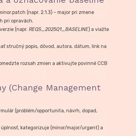
inor.patch (napr. 2.1.3) – major pri zmene
h pri opravách.
verzie (napr.
REQS_2025Q1_BASELINE
) a viažte
 stručný popis, dôvod, autora, dátum, link na
bmedzte rozsah zmien a aktivujte povinné CCB
eny (Change Management
rmulár (problém/opportunita, návrh, dopad,
úplnosť, kategorizuje (minor/major/urgent) a