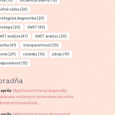
riál
(15)
sociálne problémy
(15)
pätná väzba
(26)
trategická diagnostika
(20)
tratégia
(25)
SWOT
(45)
WOT analýza
(47)
SWOT analýzy
(20)
wotka
(41)
transparentnosť
(35)
čenie
(29)
výsledky
(16)
zdroje
(19)
odpovednosť
(15)
oradňa
 apríla
:
Objektívnosť internej diagnostiky
onávanej vnútornými zamestnancami môže
 kompromitovaná kvôli...
 apríla
:
Udeliť pilotnú licenciu absolventom