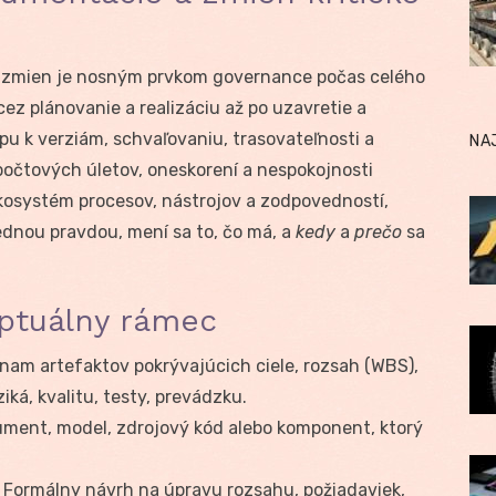
 zmien je nosným prvkom governance počas celého
cez plánovanie a realizáciu až po uzavretie a
pu k verziám, schvaľovaniu, trasovateľnosti a
NA
zpočtových úletov, oneskorení a nespokojnosti
ekosystém procesov, nástrojov a zodpovedností,
jednou pravdou, mení sa to, čo má, a
kedy
a
prečo
sa
eptuálny rámec
am artefaktov pokrývajúcich ciele, rozsah (WBS),
ziká, kvalitu, testy, prevádzku.
ment, model, zdrojový kód alebo komponent, ktorý
Formálny návrh na úpravu rozsahu, požiadaviek,