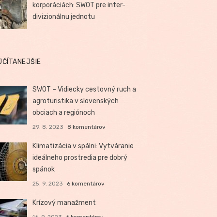
korporáciách: SWOT pre inter-
divizionálnu jednotu
JČÍTANEJŠIE
SWOT – Vidiecky cestovný ruch a
agroturistika v slovenských
obciach a regiónoch
29. 8. 2023
8 komentárov
Klimatizácia v spálni: Vytváranie
ideálneho prostredia pre dobrý
spánok
25. 9. 2023
6 komentárov
Krízový manažment
16. 9. 2023
6 komentárov