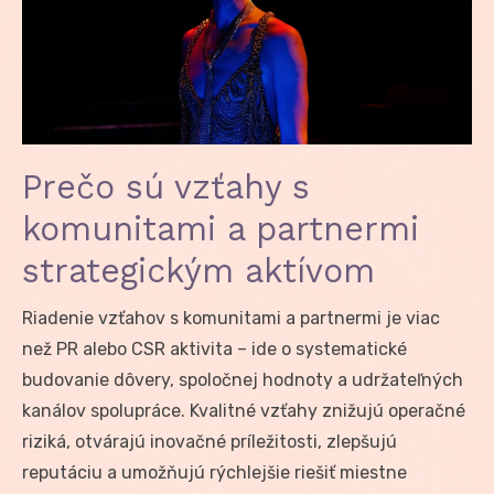
Prečo sú vzťahy s
komunitami a partnermi
strategickým aktívom
Riadenie vzťahov s komunitami a partnermi je viac
než PR alebo CSR aktivita – ide o systematické
budovanie dôvery, spoločnej hodnoty a udržateľných
kanálov spolupráce. Kvalitné vzťahy znižujú operačné
riziká, otvárajú inovačné príležitosti, zlepšujú
reputáciu a umožňujú rýchlejšie riešiť miestne