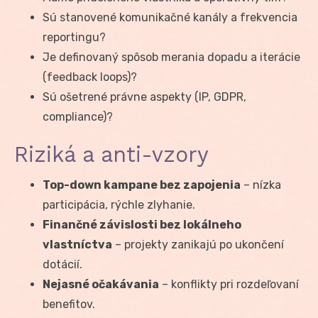
Sú stanovené komunikačné kanály a frekvencia
reportingu?
Je definovaný spôsob merania dopadu a iterácie
(feedback loops)?
Sú ošetrené právne aspekty (IP, GDPR,
compliance)?
Riziká a anti-vzory
Top-down kampane bez zapojenia
– nízka
participácia, rýchle zlyhanie.
Finančné závislosti bez lokálneho
vlastníctva
– projekty zanikajú po ukončení
dotácií.
Nejasné očakávania
– konflikty pri rozdeľovaní
benefitov.