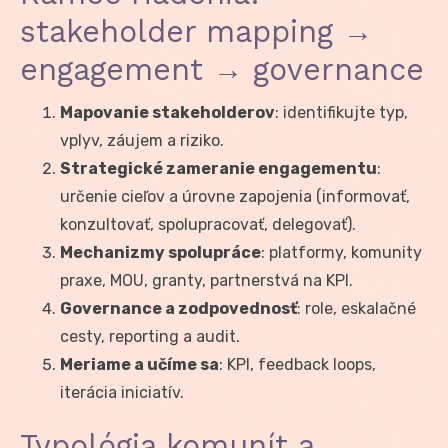
stakeholder mapping →
engagement → governance
Mapovanie stakeholderov
: identifikujte typ,
vplyv, záujem a riziko.
Strategické zameranie engagementu
:
určenie cieľov a úrovne zapojenia (informovať,
konzultovať, spolupracovať, delegovať).
Mechanizmy spolupráce
: platformy, komunity
praxe, MOU, granty, partnerstvá na KPI.
Governance a zodpovednosť
: role, eskalačné
cesty, reporting a audit.
Meriame a učíme sa
: KPI, feedback loops,
iterácia iniciatív.
Typológia komunít a