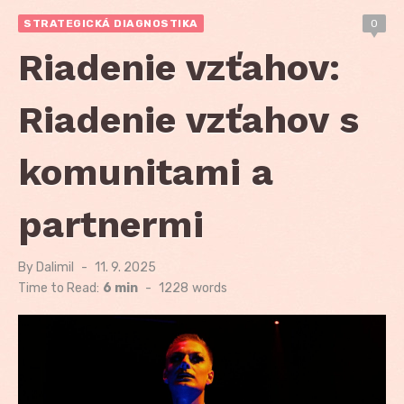
STRATEGICKÁ DIAGNOSTIKA
0
Riadenie vzťahov:
Riadenie vzťahov s
komunitami a
partnermi
By
Dalimil
Posted
11. 9. 2025
on
Time to Read:
6 min
-
1228
words