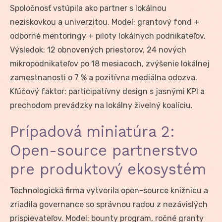
Spoločnosť vstúpila ako partner s lokálnou
neziskovkou a univerzitou. Model: grantový fond +
odborné mentoringy + piloty lokálnych podnikateľov.
Výsledok: 12 obnovených priestorov, 24 nových
mikropodnikateľov po 18 mesiacoch, zvýšenie lokálnej
zamestnanosti o 7 % a pozitívna mediálna odozva.
Kľúčový faktor: participatívny design s jasnými KPI a
prechodom prevádzky na lokálny živelný koalíciu.
Prípadová miniatúra 2:
Open-source partnerstvo
pre produktový ekosystém
Technologická firma vytvorila open-source knižnicu a
zriadila governance so správnou radou z nezávislých
prispievateľov. Model: bounty program, ročné granty