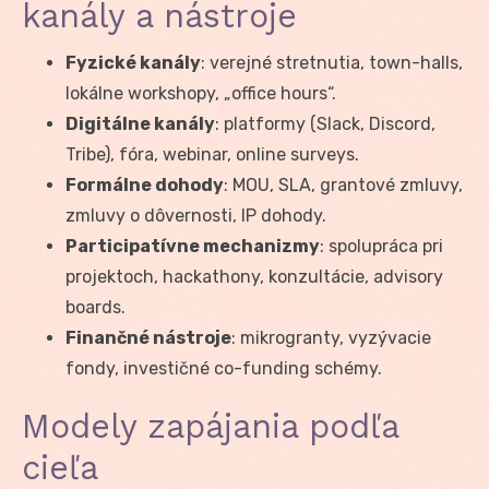
kanály a nástroje
Fyzické kanály
: verejné stretnutia, town-halls,
lokálne workshopy, „office hours“.
Digitálne kanály
: platformy (Slack, Discord,
Tribe), fóra, webinar, online surveys.
Formálne dohody
: MOU, SLA, grantové zmluvy,
zmluvy o dôvernosti, IP dohody.
Participatívne mechanizmy
: spolupráca pri
projektoch, hackathony, konzultácie, advisory
boards.
Finančné nástroje
: mikrogranty, vyzývacie
fondy, investičné co-funding schémy.
Modely zapájania podľa
cieľa