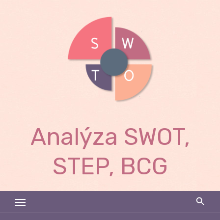
Skip
to
content
Analýza SWOT,
STEP, BCG