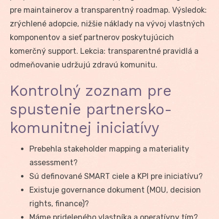
pre maintainerov a transparentný roadmap. Výsledok:
zrýchlené adopcie, nižšie náklady na vývoj vlastných
komponentov a sieť partnerov poskytujúcich
komerčný support. Lekcia: transparentné pravidlá a
odmeňovanie udržujú zdravú komunitu.
Kontrolný zoznam pre
spustenie partnersko-
komunitnej iniciatívy
Prebehla stakeholder mapping a materiality
assessment?
Sú definované SMART ciele a KPI pre iniciatívu?
Existuje governance dokument (MOU, decision
rights, finance)?
Máme prideleného vlastníka a operatívny tím?