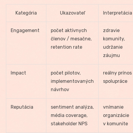
Kategória
Ukazovateľ
Interpretácia
Engagement
počet aktívnych
zdravie
členov / mesačne,
komunity,
retention rate
udržanie
záujmu
Impact
počet pilotov,
reálny prínos
implementovaných
spolupráce
návrhov
Reputácia
sentiment analýza,
vnímanie
média coverage,
organizácie
stakeholder NPS
v komunite