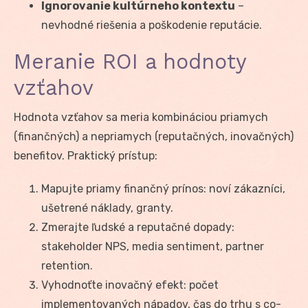
Ignorovanie kultúrneho kontextu
–
nevhodné riešenia a poškodenie reputácie.
Meranie ROI a hodnoty
vzťahov
Hodnota vzťahov sa meria kombináciou priamych
(finančných) a nepriamych (reputačných, inovačných)
benefitov. Praktický prístup:
Mapujte priamy finančný prínos: noví zákazníci,
ušetrené náklady, granty.
Zmerajte ľudské a reputačné dopady:
stakeholder NPS, media sentiment, partner
retention.
Vyhodnoťte inovačný efekt: počet
implementovaných nápadov, čas do trhu s co-