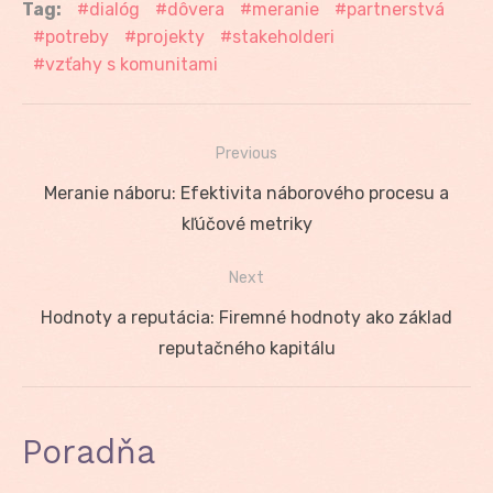
Tag:
dialóg
dôvera
meranie
partnerstvá
potreby
projekty
stakeholderi
vzťahy s komunitami
Previous
Navigácia
Previous
Meranie náboru: Efektivita náborového procesu a
v
post:
kľúčové metriky
článku
Next
Next
Hodnoty a reputácia: Firemné hodnoty ako základ
post:
reputačného kapitálu
Poradňa