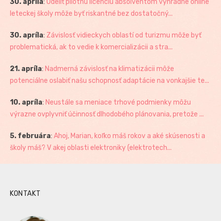
30. apríla
:
Udeliť pilotnú licenciu absolventom výhradne online
leteckej školy môže byť riskantné bez dostatočný...
30. apríla
:
Závislosť vidieckych oblastí od turizmu môže byť
problematická, ak to vedie k komercializácii a stra...
21. apríla
:
Nadmerná závislosť na klimatizácii môže
potenciálne oslabiť našu schopnosť adaptácie na vonkajšie te...
10. apríla
:
Neustále sa meniace trhové podmienky môžu
výrazne ovplyvniť účinnosť dlhodobého plánovania, pretože ...
5. februára
:
Ahoj, Marian, koľko máš rokov a aké skúsenosti a
školy máš? V akej oblasti elektroniky (elektrotech...
KONTAKT