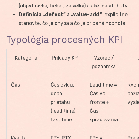
(objednávka, ticket, zásielka) a aké má atribúty.
Definícia „defect“ a „value-add“
: explicitne
stanovte, čo je chyba a čo je pridaná hodnota.
Typológia procesných KPI
Kategória
Príklady KPI
Vzorec /
poznámka
Čas
Čas cyklu,
Lead time =
Rých
doba
Čas vo
poži
prieťahu
fronte +
výsl
(lead time),
Čas
takt time
spracovania
Kvalita
FPY, RTY,
FPY =
Pres