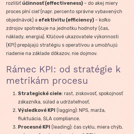
rozlíšiť
účinnosť (effectiveness)
– do akej miery
proces plní cieľ (napr. percento správne vybavených
objednávok) a
efektivitu (efficiency)
– koľko
zdrojov spotrebuje na jednotku hodnoty (čas,
náklady, energia). Kľúčové ukazovatele výkonnosti
(KPI) prepájajú stratégiu s operatívou a umožňujú
riadenie na základe dôkazov, nie dojmov.
Rámec KPI: od stratégie k
metrikám procesu
Strategické ciele
: rast, ziskovosť, spokojnosť
zákazníka, súlad a udržateľnosť.
Výsledkové KPI
(lagging): NPS, marža,
fluktuácia, SLA compliance.
Procesné KPI
(leading): čas cyklu, miera chýb,