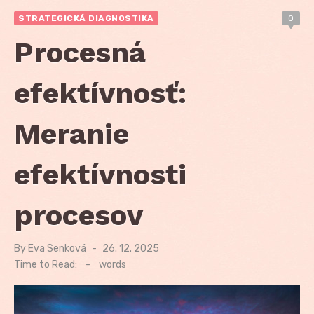
STRATEGICKÁ DIAGNOSTIKA
0
Procesná
efektívnosť:
Meranie
efektívnosti
procesov
By
Eva Senková
Posted
26. 12. 2025
on
Time to Read:
-
words