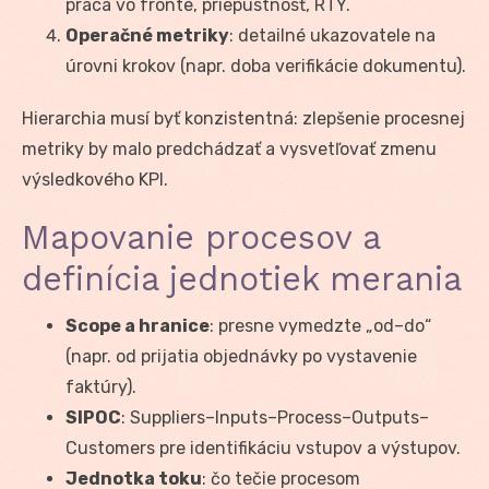
práca vo fronte, priepustnosť, RTY.
Operačné metriky
: detailné ukazovatele na
úrovni krokov (napr. doba verifikácie dokumentu).
Hierarchia musí byť konzistentná: zlepšenie procesnej
metriky by malo predchádzať a vysvetľovať zmenu
výsledkového KPI.
Mapovanie procesov a
definícia jednotiek merania
Scope a hranice
: presne vymedzte „od–do“
(napr. od prijatia objednávky po vystavenie
faktúry).
SIPOC
: Suppliers–Inputs–Process–Outputs–
Customers pre identifikáciu vstupov a výstupov.
Jednotka toku
: čo tečie procesom