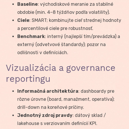
Baseline
: východiskové meranie za stabilné
obdobie (min. 4–8 týždňov podľa volatility).
Ciele
: SMART; kombinujte cieľ strednej hodnoty
a percentilové ciele pre robustnosť.
Benchmark
: interný (najlepší tím/prevádzka) a
externý (odvetvové štandardy); pozor na
odlišnosti v definíciách.
Vizualizácia a governance
reportingu
Informačná architektúra
: dashboardy pre
rôzne úrovne (board, manažment, operatíva);
drill-down na koreňové príčiny.
Jednotný zdroj pravdy
: dátový sklad /
lakehouse s verziovaním definícií KPI.