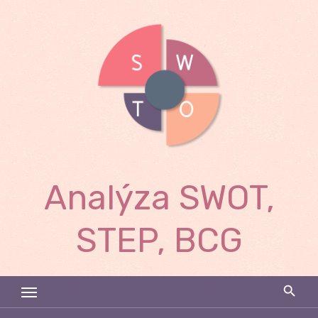
Skip
to
content
Analýza SWOT,
STEP, BCG