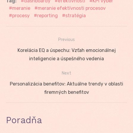
Tag:
dashboardy
efektívnosti
KPI výber
meranie
meranie efektívnosti procesov
procesy
reporting
stratégia
Previous
Navigácia
Previous
Korelácia EQ a úspechu: Vzťah emocionálnej
v
post:
inteligencie a úspešného vedenia
článku
Next
Next
Personalizácia benefitov: Aktuálne trendy v oblasti
post:
firemných benefitov
Poradňa