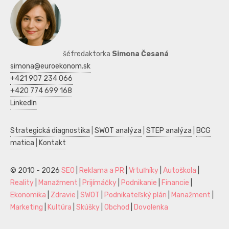
šéfredaktorka
Simona Česaná
simona@euroekonom.sk
+421 907 234 066
+420 774 699 168
LinkedIn
Strategická diagnostika
|
SWOT analýza
|
STEP analýza
|
BCG
matica
|
Kontakt
© 2010 - 2026
SEO
|
Reklama a PR
|
Vrtuľníky
|
Autoškola
|
Reality
|
Manažment
|
Prijímáčky
|
Podnikanie
|
Financie
|
Ekonomika
|
Zdravie
|
SWOT
|
Podnikateľský plán
|
Manažment
|
Marketing
|
Kultúra
|
Skúšky
|
Obchod
|
Dovolenka