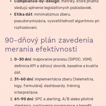
Compliance-by-design
: metriky, ktoré priamo
sledujú splnenie legislatívnych požiadaviek.
Etika dát
: minimalizmus zberu,
pseudonymizácia, vysvetliteľnosť algoritmov pri
rozhodovaní.
90-dňový plán zavedenia
merania efektívnosti
0–30 dní
: mapovanie procesu (SIPOC, VSM),
definícia KPI a dátový slovník, baseline a kvalita
dát.
31–60 dní
: implementácia zberu (telemetria,
logy, formuláre), dashboardy, tréning
interpretácie.
61–90 dní
: SPC a alerting, A/B alebo pilotné
zlepšenia, nastavenie governance a benefit