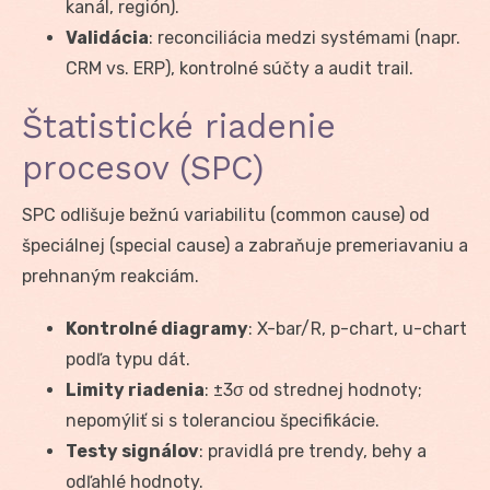
kanál, región).
Validácia
: reconciliácia medzi systémami (napr.
CRM vs. ERP), kontrolné súčty a audit trail.
Štatistické riadenie
procesov (SPC)
SPC odlišuje bežnú variabilitu (common cause) od
špeciálnej (special cause) a zabraňuje premeriavaniu a
prehnaným reakciám.
Kontrolné diagramy
: X-bar/R, p-chart, u-chart
podľa typu dát.
Limity riadenia
: ±3σ od strednej hodnoty;
nepomýliť si s toleranciou špecifikácie.
Testy signálov
: pravidlá pre trendy, behy a
odľahlé hodnoty.