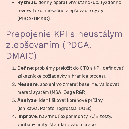
Rytmus
: denný operatívny stand-up, týždenné
review toku, mesačné zlepšovacie cykly
(PDCA/DMAIC).
Prepojenie KPI s neustálym
zlepšovaním (PDCA,
DMAIC)
Define
: problémy preložiť do CTQ a KPI; definovať
zákaznícke požiadavky a hranice procesu.
Measure
: spoľahlivo zmerať baseline; validovať
merací systém (MSA, Gage R&R).
Analyze
: identifikovať koreňové príčiny
(Ishikawa, Pareto, regressia, DOEs).
Improve
: navrhnúť experimenty, A/B testy,
kanban-limity, štandardizáciu práce.