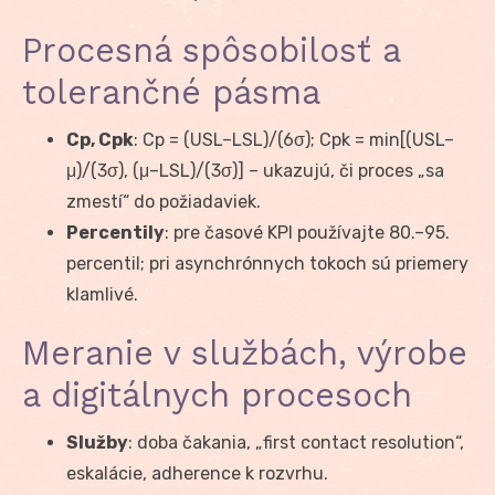
Procesná spôsobilosť a
tolerančné pásma
Cp, Cpk
: Cp = (USL–LSL)/(6σ); Cpk = min[(USL–
μ)/(3σ), (μ–LSL)/(3σ)] – ukazujú, či proces „sa
zmestí“ do požiadaviek.
Percentily
: pre časové KPI používajte 80.–95.
percentil; pri asynchrónnych tokoch sú priemery
klamlivé.
Meranie v službách, výrobe
a digitálnych procesoch
Služby
: doba čakania, „first contact resolution“,
eskalácie, adherence k rozvrhu.