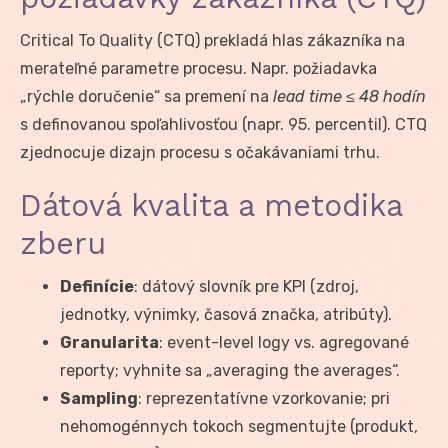
Critical To Quality (CTQ) prekladá hlas zákazníka na
merateľné parametre procesu. Napr. požiadavka
„rýchle doručenie“ sa premení na
lead time ≤ 48 hodín
s definovanou spoľahlivosťou (napr. 95. percentil). CTQ
zjednocuje dizajn procesu s očakávaniami trhu.
Dátová kvalita a metodika
zberu
Definície
: dátový slovník pre KPI (zdroj,
jednotky, výnimky, časová značka, atribúty).
Granularita
: event-level logy vs. agregované
reporty; vyhnite sa „averaging the averages“.
Sampling
: reprezentatívne vzorkovanie; pri
nehomogénnych tokoch segmentujte (produkt,