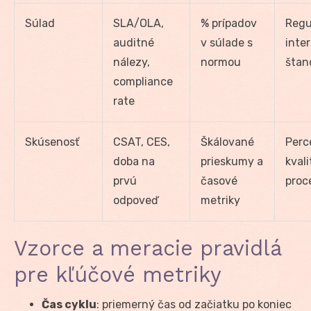
Súlad
SLA/OLA,
% prípadov
Regu
auditné
v súlade s
inte
nálezy,
normou
štan
compliance
rate
Skúsenosť
CSAT, CES,
Škálované
Perc
doba na
prieskumy a
kvali
prvú
časové
proc
odpoveď
metriky
Vzorce a meracie pravidlá
pre kľúčové metriky
Čas cyklu
: priemerný čas od začiatku po koniec