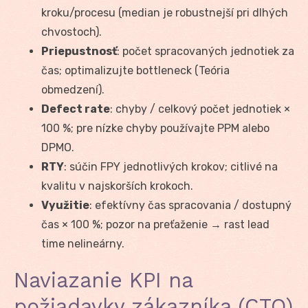
kroku/procesu (median je robustnejší pri dlhých
chvostoch).
Priepustnosť
: počet spracovaných jednotiek za
čas; optimalizujte bottleneck (Teória
obmedzení).
Defect rate
: chyby / celkový počet jednotiek ×
100 %; pre nízke chyby používajte PPM alebo
DPMO.
RTY
: súčin FPY jednotlivých krokov; citlivé na
kvalitu v najskorších krokoch.
Využitie
: efektívny čas spracovania / dostupný
čas × 100 %; pozor na preťaženie → rast lead
time nelineárny.
Naviazanie KPI na
požiadavky zákazníka (CTQ)