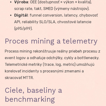
Výroba
: OEE (dostupnosť × výkon × kvalita),
scrap rate, takt, SMED (výmeny nástrojov).
Digitál
: funnel conversion, latency, chybovosť
API, reliability SLO/SLA, chvostové latencie
(p95/p99).
Proces mining a telemetry
Process mining rekonštruuje reálny priebeh procesu z
event logov a odhaľuje odchýlky, cykly a bottlenecky.
Telemetrické metriky (trace, log, metric) umožňujú
korelovať incidenty s procesnými zmenami a
skracovať MTTR.
Ciele, baseliny a
benchmarking