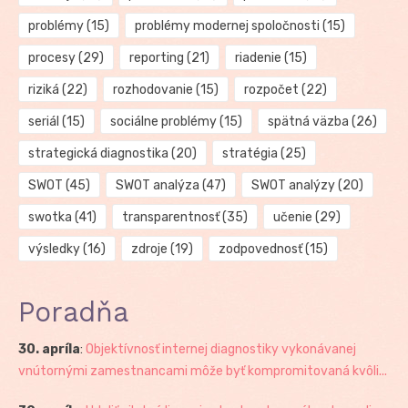
problémy
(15)
problémy modernej spoločnosti
(15)
procesy
(29)
reporting
(21)
riadenie
(15)
riziká
(22)
rozhodovanie
(15)
rozpočet
(22)
seriál
(15)
sociálne problémy
(15)
spätná väzba
(26)
strategická diagnostika
(20)
stratégia
(25)
SWOT
(45)
SWOT analýza
(47)
SWOT analýzy
(20)
swotka
(41)
transparentnosť
(35)
učenie
(29)
výsledky
(16)
zdroje
(19)
zodpovednosť
(15)
Poradňa
30. apríla
:
Objektívnosť internej diagnostiky vykonávanej
vnútornými zamestnancami môže byť kompromitovaná kvôli...