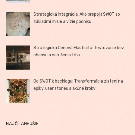
Strategická integrácia: Ako prepojiť SWOT so
základmi misie a vízie podniku
Strategická Cenová Elasticita: Testovanie bez
chaosu a narušenia trhu
Od SWOT k backlogu: Transformácia zistení na
epiky, user stories a akčné kroky
NAJČÍTANEJŠIE