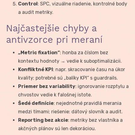
Control
: SPC, vizuálne riadenie, kontrolné body
a audit metriky.
Najčastejšie chyby a
antivzorce pri meraní
„Metric fixation“
: honba za číslom bez
kontextu hodnoty → vedie k suboptimalizácii.
Konfliktné KPI
: napr. skracovanie času na úkor
kvality; potrebné sú „balíky KPI“ s guardrails.
Priemer bez variability
: ignorovanie rozptylu a
chvostov vedie k falošnej istote.
Šedé definície
: nejednotné pravidlá merania
medzi tímami; riešenie: dátový slovník a audit.
Reporting bez akcie
: metriky bez vlastníka a
akčných plánov sú len dekoráciou.