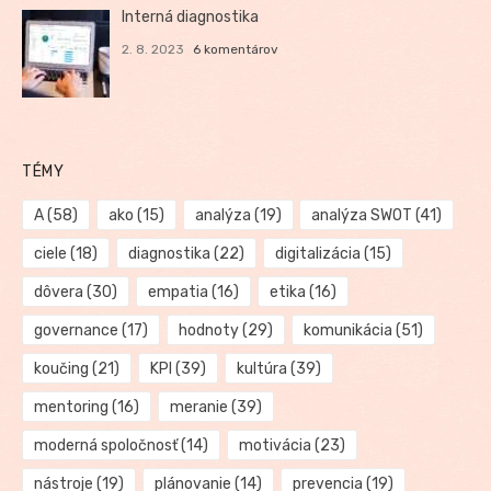
Interná diagnostika
2. 8. 2023
6 komentárov
TÉMY
A
(58)
ako
(15)
analýza
(19)
analýza SWOT
(41)
ciele
(18)
diagnostika
(22)
digitalizácia
(15)
dôvera
(30)
empatia
(16)
etika
(16)
governance
(17)
hodnoty
(29)
komunikácia
(51)
koučing
(21)
KPI
(39)
kultúra
(39)
mentoring
(16)
meranie
(39)
moderná spoločnosť
(14)
motivácia
(23)
nástroje
(19)
plánovanie
(14)
prevencia
(19)