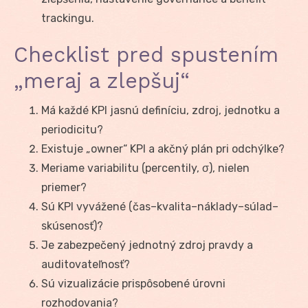
trackingu.
Checklist pred spustením
„meraj a zlepšuj“
Má každé KPI jasnú definíciu, zdroj, jednotku a
periodicitu?
Existuje „owner“ KPI a akčný plán pri odchýlke?
Meriame variabilitu (percentily, σ), nielen
priemer?
Sú KPI vyvážené (čas–kvalita–náklady–súlad–
skúsenosť)?
Je zabezpečený jednotný zdroj pravdy a
auditovateľnosť?
Sú vizualizácie prispôsobené úrovni
rozhodovania?