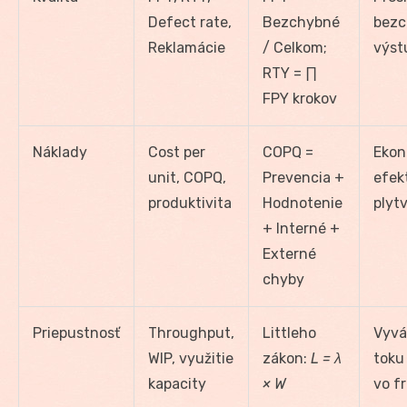
Defect rate,
Bezchybné
bezc
Reklamácie
/ Celkom;
výst
RTY = ∏
FPY krokov
Náklady
Cost per
COPQ =
Ekon
unit, COPQ,
Prevencia +
efekt
produktivita
Hodnotenie
plyt
+ Interné +
Externé
chyby
Priepustnosť
Throughput,
Littleho
Vyvá
WIP, využitie
zákon:
L = λ
toku
kapacity
× W
vo f