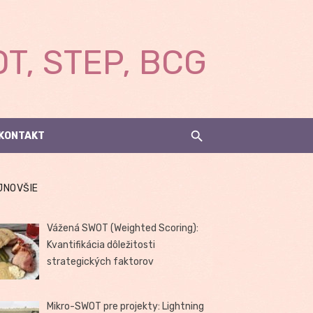
T, STEP, BCG
KONTAKT
JNOVŠIE
Vážená SWOT (Weighted Scoring):
Kvantifikácia dôležitosti
strategických faktorov
Mikro-SWOT pre projekty: Lightning