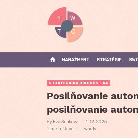
Skip
to
content
home
MANAŽMENT
STRATÉGIE
SWO
STRATEGICKÁ DIAGNOSTIKA
Posilňovanie aut
posilňovanie aut
By
Eva Senková
Posted
1. 12. 2025
on
Time to Read:
-
words