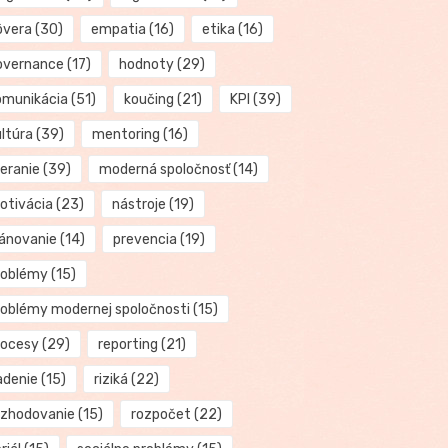
ôvera
(30)
empatia
(16)
etika
(16)
overnance
(17)
hodnoty
(29)
omunikácia
(51)
koučing
(21)
KPI
(39)
ultúra
(39)
mentoring
(16)
eranie
(39)
moderná spoločnosť
(14)
otivácia
(23)
nástroje
(19)
lánovanie
(14)
prevencia
(19)
roblémy
(15)
roblémy modernej spoločnosti
(15)
rocesy
(29)
reporting
(21)
adenie
(15)
riziká
(22)
ozhodovanie
(15)
rozpočet
(22)