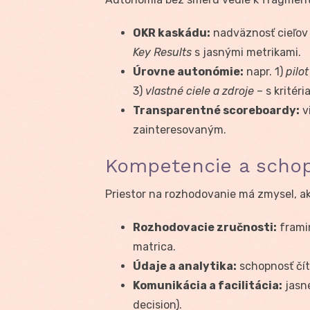
OKR kaskádu:
nadväznosť cieľov t
Key Results
s jasnými metrikami.
Úrovne autonómie:
napr. 1)
pilo
3)
vlastné ciele a zdroje
– s kritér
Transparentné scoreboardy:
v
zainteresovaným.
Kompetencie a schop
Priestor na rozhodovanie má zmysel, ak
Rozhodovacie zručnosti:
framin
matrica.
Údaje a analytika:
schopnosť čít
Komunikácia a facilitácia:
jasn
decision).