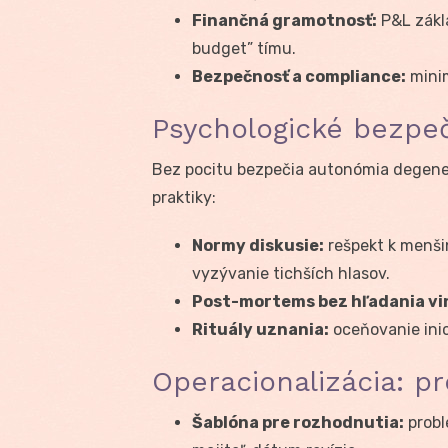
Finančná gramotnosť:
P&L zákla
budget” tímu.
Bezpečnosť a compliance:
minim
Psychologické bezpe
Bez pocitu bezpečia autonómia degener
praktiky:
Normy diskusie:
rešpekt k menši
vyzývanie tichších hlasov.
Post-mortems bez hľadania vi
Rituály uznania:
oceňovanie inic
Operacionalizácia: pr
Šablóna pre rozhodnutia:
problé