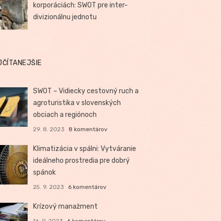
korporáciách: SWOT pre inter-
divizionálnu jednotu
JČÍTANEJŠIE
SWOT – Vidiecky cestovný ruch a
agroturistika v slovenských
obciach a regiónoch
29. 8. 2023
8 komentárov
Klimatizácia v spálni: Vytváranie
ideálneho prostredia pre dobrý
spánok
25. 9. 2023
6 komentárov
Krízový manažment
16. 9. 2023
6 komentárov