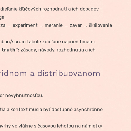
dieľanie kľúčových rozhodnutí a ich dopadov –
ga.
za → experiment → meranie → záver → škálovanie
ban/scrum tabule zdieľané naprieč tímami.
f truth”:
zásady, návody, rozhodnutia a ich
idnom a distribuovanom
er nevyhnutnosťou:
ia a kontext musia byť dostupné asynchrónne
vrhy vo vlákne s časovou lehotou na námietky