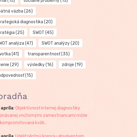
riál
(15)
sociálne problémy
(15)
pätná väzba
(26)
trategická diagnostika
(20)
tratégia
(25)
SWOT
(45)
WOT analýza
(47)
SWOT analýzy
(20)
wotka
(41)
transparentnosť
(35)
čenie
(29)
výsledky
(16)
zdroje
(19)
odpovednosť
(15)
oradňa
 apríla
:
Objektívnosť internej diagnostiky
onávanej vnútornými zamestnancami môže
 kompromitovaná kvôli...
 apríla
:
Udeliť pilotnú licenciu absolventom