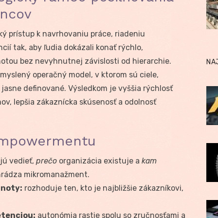
ncov
ý prístup k navrhovaniu práce, riadeniu
í tak, aby ľudia dokázali konať rýchlo,
tou bez nevyhnutnej závislosti od hierarchie.
NA
premyslený operačný model, v ktorom sú ciele,
jasne definované. Výsledkom je vyššia rýchlosť
ov, lepšia zákaznícka skúsenosť a odolnosť
y empowermentu
jú vedieť,
prečo
organizácia existuje a
kam
ahrádza mikromanažment.
dnoty:
rozhoduje ten, kto je najbližšie zákazníkovi,
tenciou:
autonómia rastie spolu so zručnosťami a