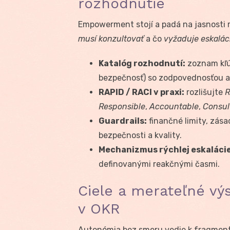
rozhodnutie
Empowerment stojí a padá na jasnosti 
musí konzultovať
a čo
vyžaduje eskalác
Katalóg rozhodnutí:
zoznam kľúč
bezpečnosť) so zodpovednosťou a
RAPID / RACI v praxi:
rozlišujte
Responsible
,
Accountable
,
Consul
Guardrails:
finančné limity, zásad
bezpečnosti a kvality.
Mechanizmus rýchlej eskalácie
definovanými reakčnými časmi.
Ciele a merateľné vý
v OKR
Autonómia bez smeru vedie k fragmentá