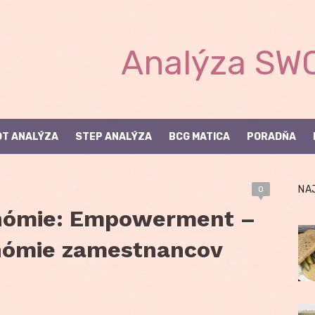
Analýza SWO
T ANALÝZA
STEP ANALÝZA
BCG MATICA
PORADŇA
NA
0
onómie: Empowerment –
onómie zamestnancov