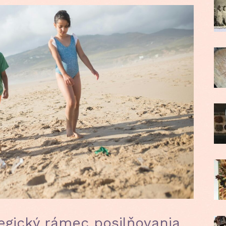
gický rámec posilňovania