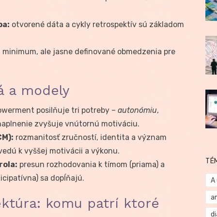
ba:
otvorené dáta a cykly retrospektív sú základom
:
minimum, ale jasne definované obmedzenia pre
á a modely
erment posilňuje tri potreby –
autonómiu
,
 naplnenie zvyšuje vnútornú motiváciu.
CM):
rozmanitosť zručností, identita a význam
edú k vyššej motivácii a výkonu.
TÉ
rola:
presun rozhodovania k tímom (priama) a
icipatívna) sa dopĺňajú.
A
a
ktúra: komu patrí ktoré
d