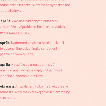
radne online leteckej školy môže byť riskantné
 dostatočný...
 apríla
:
Závislosť vidieckych oblastí od
izmu môže byť problematická, ak to vedie k
rcializácii a stra...
 apríla
:
Nadmerná závislosť na klimatizácii
e potenciálne oslabiť našu schopnosť
ptácie na vonkajšie te...
 apríla
:
Neustále sa meniace trhové
mienky môžu výrazne ovplyvniť účinnosť
odobého plánovania, pretože ...
februára
:
Ahoj, Marian, koľko máš rokov a aké
senosti a školy máš? V akej oblasti elektroniky
ktrotech...