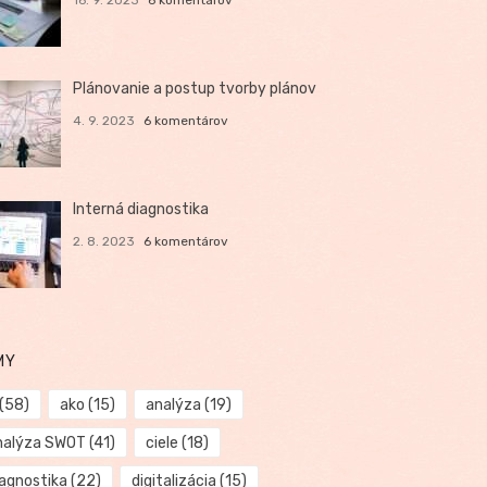
Plánovanie a postup tvorby plánov
4. 9. 2023
6 komentárov
Interná diagnostika
2. 8. 2023
6 komentárov
MY
(58)
ako
(15)
analýza
(19)
nalýza SWOT
(41)
ciele
(18)
iagnostika
(22)
digitalizácia
(15)