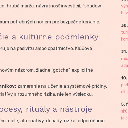
d, hrubá marža, návratnosť investícií, “shadow
výh
bez
um potrebných noriem pre bezpečné konanie.
30.
tur
čie a kultúrne podmienky
kome
uje na pasivitu alebo opatrníctvo. Kľúčové
21.
môž
ada
novým názorom, žiadne “gotcha”, explicitné
10.
pod
nníkov:
zameranie na učenie a systémové príčiny.
dlh
iatívy a rozumného rizika, nie len výsledku.
5. 
ocesy, rituály a nástroje
skú
(ele
m, ciele, alternatívy, dopady, riziká, odporúčanie,