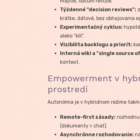
majiteľ, dátum revízie.
Týždenné “decision reviews”:
z
krátke, dátové, bez obhajovania e
Experimentačný cyklus:
hypoté
alebo “kill”.
Vizibilita backlogu a priorít:
kan
Interná wiki a “single source o
kontext.
Empowerment v hybr
prostredí
Autonómia je v hybridnom režime takm
Remote-first zásady:
rozhodnut
(dokumenty > chat).
Asynchrónne rozhodovanie:
ná