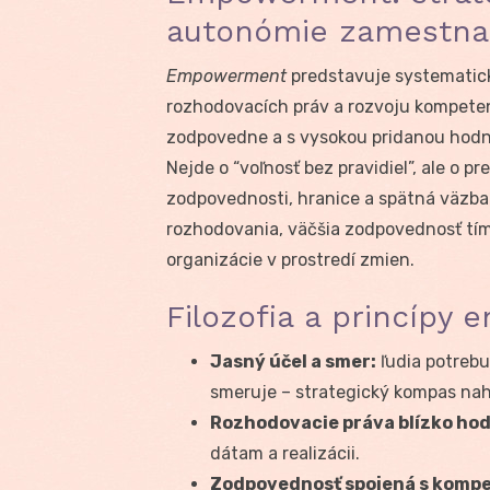
autonómie zamestna
Empowerment
predstavuje systematick
rozhodovacích práv a rozvoju kompetenci
zodpovedne a s vysokou pridanou hodno
Nejde o “voľnosť bez pravidiel”, ale o 
zodpovednosti, hranice a spätná väzba 
rozhodovania, väčšia zodpovednosť tím
organizácie v prostredí zmien.
Filozofia a princíp
Jasný účel a smer:
ľudia potrebu
smeruje – strategický kompas n
Rozhodovacie práva blízko ho
dátam a realizácii.
Zodpovednosť spojená s kompe