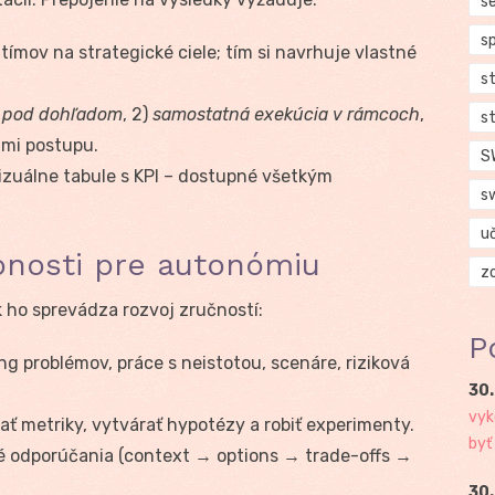
se
s
ímov na strategické ciele; tím si navrhuje vlastné
s
t pod dohľadom
, 2)
samostatná exekúcia v rámcoch
,
s
iami postupu.
S
izuálne tabule s KPI – dostupné všetkým
s
u
nosti pre autonómiu
z
 ho sprevádza rozvoj zručností:
P
g problémov, práce s neistotou, scenáre, riziková
30.
vyk
ať metriky, vytvárať hypotézy a robiť experimenty.
byť
é odporúčania (context → options → trade-offs →
30.