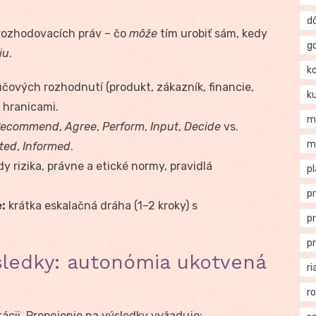
d
rozhodovacích práv – čo
môže
tím urobiť sám, kedy
g
iu
.
k
ových rozhodnutí (produkt, zákazník, financie,
k
 hranicami.
m
Recommend
,
Agree
,
Perform
,
Input
,
Decide
vs.
m
ted
,
Informed
.
y rizika, právne a etické normy, pravidlá
p
p
:
krátka eskalačná dráha (1–2 kroky) s
p
p
sledky: autonómia ukotvená
ri
r
cii. Prepojenie na výsledky vyžaduje: