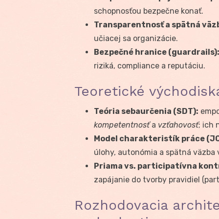
schopnosťou bezpečne konať.
Transparentnosť a spätná väz
učiacej sa organizácie.
Bezpečné hranice (guardrails)
riziká, compliance a reputáciu.
Teoretické východisk
Teória sebaurčenia (SDT):
empow
kompetentnosť
a
vzťahovosť
; ich
Model charakteristík práce (J
úlohy, autonómia a spätná väzba v
Priama vs. participatívna kont
zapájanie do tvorby pravidiel (part
Rozhodovacia archite