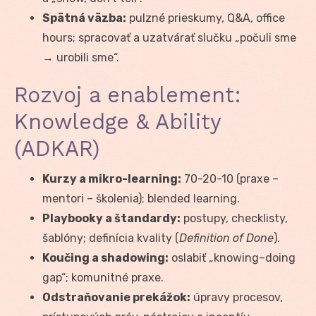
Spätná väzba:
pulzné prieskumy, Q&A, office
hours; spracovať a uzatvárať slučku „počuli sme
→ urobili sme“.
Rozvoj a enablement:
Knowledge & Ability
(ADKAR)
Kurzy a mikro-learning:
70-20-10 (praxe –
mentori – školenia); blended learning.
Playbooky a štandardy:
postupy, checklisty,
šablóny; definícia kvality (
Definition of Done
).
Koučing a shadowing:
oslabiť „knowing–doing
gap“; komunitné praxe.
Odstraňovanie prekážok:
úpravy procesov,