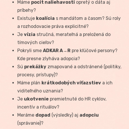
Máme
pocit naliehavosti
opretý o dáta aj
príbehy?
Existuje
koalícia
s mandátom a časom? Sú roly
a rozhodovacie práva explicitné?
Je
vízia
stručná, merateľná a preložená do
tímových cieľov?
Pokryli sme
ADKAR A→R
pre kľúčové persony?
Kde presne zlyháva adopcia?
Sú
prekážky
zmapované a odstránené (politiky,
procesy, prístupy)?
Máme plán
krátkodobých víťazstiev
a ich
viditeľného uznania?
Je
ukotvenie
premietnuté do HR cyklov,
incentív a rituálov?
Meráme
dopad
(výsledky) aj
adopciu
(správanie)?