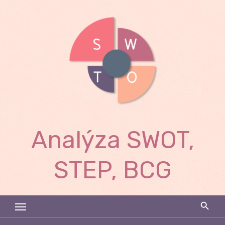
Skip
to
content
Analýza SWOT,
STEP, BCG