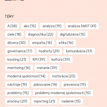
TÉMY
A
(58)
ako
(15)
analýza
(19)
analýza SWOT
(41)
ciele
(18)
diagnostika
(22)
digitalizácia
(15)
dôvera
(30)
empatia
(16)
etika
(16)
governance
(17)
hodnoty
(29)
komunikácia
(51)
koučing
(21)
KPI
(39)
kultúra
(39)
mentoring
(16)
meranie
(39)
moderná spoločnosť
(14)
motivácia
(23)
nástroje
(19)
plánovanie
(14)
prevencia
(19)
problémy
(15)
problémy modernej spoločnosti
(15)
procesy
(29)
reporting
(21)
riadenie
(15)