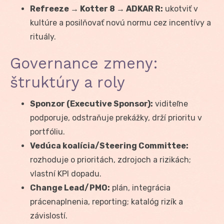
Refreeze → Kotter 8 → ADKAR R:
ukotviť v
kultúre a posilňovať novú normu cez incentívy a
rituály.
Governance zmeny:
štruktúry a roly
Sponzor (Executive Sponsor):
viditeľne
podporuje, odstraňuje prekážky, drží prioritu v
portfóliu.
Vedúca koalícia/Steering Committee:
rozhoduje o prioritách, zdrojoch a rizikách;
vlastní KPI dopadu.
Change Lead/PMO:
plán, integrácia
prácenaplnenia, reporting; katalóg rizík a
závislostí.