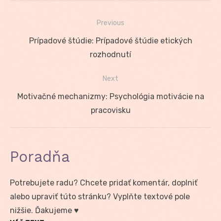
Previous
Navigácia
Previous
Prípadové štúdie: Prípadové štúdie etických
v
post:
rozhodnutí
článku
Next
Next
Motivačné mechanizmy: Psychológia motivácie na
post:
pracovisku
Poradňa
Potrebujete radu? Chcete pridať komentár, doplniť
alebo upraviť túto stránku? Vyplňte textové pole
nižšie. Ďakujeme ♥