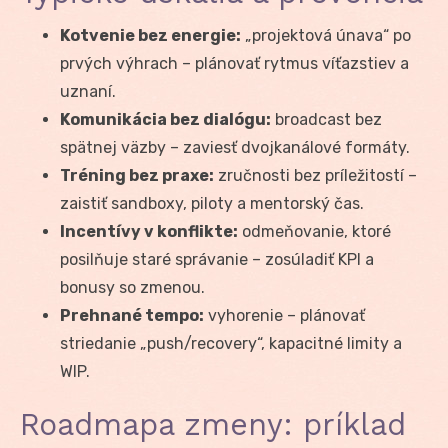
Kotvenie bez energie:
„projektová únava“ po
prvých výhrach – plánovať rytmus víťazstiev a
uznaní.
Komunikácia bez dialógu:
broadcast bez
spätnej väzby – zaviesť dvojkanálové formáty.
Tréning bez praxe:
zručnosti bez príležitostí –
zaistiť sandboxy, piloty a mentorský čas.
Incentívy v konflikte:
odmeňovanie, ktoré
posilňuje staré správanie – zosúladiť KPI a
bonusy so zmenou.
Prehnané tempo:
vyhorenie – plánovať
striedanie „push/recovery“, kapacitné limity a
WIP.
Roadmapa zmeny: príklad