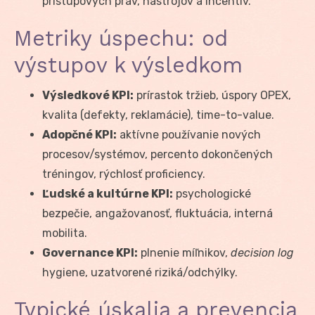
prístupových práv, nástrojov a incentív.
Metriky úspechu: od
výstupov k výsledkom
Výsledkové KPI:
prírastok tržieb, úspory OPEX,
kvalita (defekty, reklamácie), time-to-value.
Adopčné KPI:
aktívne používanie nových
procesov/systémov, percento dokončených
tréningov, rýchlosť proficiency.
Ľudské a kultúrne KPI:
psychologické
bezpečie, angažovanosť, fluktuácia, interná
mobilita.
Governance KPI:
plnenie míľnikov,
decision log
hygiene, uzatvorené riziká/odchýlky.
Typické úskalia a prevencia