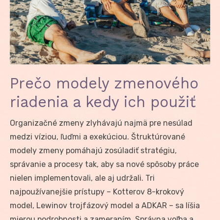
Prečo modely zmenového
riadenia a kedy ich použiť
Organizačné zmeny zlyhávajú najmä pre nesúlad
medzi víziou, ľuďmi a exekúciou. Štruktúrované
modely zmeny pomáhajú zosúladiť stratégiu,
správanie a procesy tak, aby sa nové spôsoby práce
nielen implementovali, ale aj udržali. Tri
najpoužívanejšie prístupy – Kotterov 8-krokový
model, Lewinov trojfázový model a ADKAR – sa líšia
mierou podrobnosti a zameraním. Správna voľba a