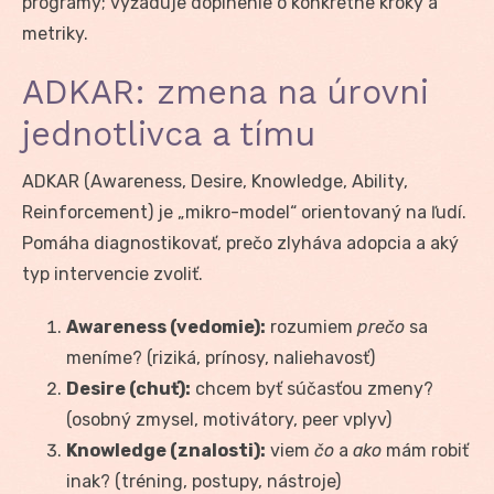
programy; vyžaduje doplnenie o konkrétne kroky a
metriky.
ADKAR: zmena na úrovni
jednotlivca a tímu
ADKAR (Awareness, Desire, Knowledge, Ability,
Reinforcement) je „mikro-model“ orientovaný na ľudí.
Pomáha diagnostikovať, prečo zlyháva adopcia a aký
typ intervencie zvoliť.
Awareness (vedomie):
rozumiem
prečo
sa
meníme? (riziká, prínosy, naliehavosť)
Desire (chuť):
chcem byť súčasťou zmeny?
(osobný zmysel, motivátory, peer vplyv)
Knowledge (znalosti):
viem
čo
a
ako
mám robiť
inak? (tréning, postupy, nástroje)