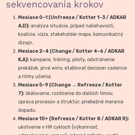
sekvencovania krokov
Mesiace 0–1 (Unfreeze / Kotter 1–3 / ADKAR
A,D):
analýza situácie, prípad naliehavosti,
koalícia, vízia, stakeholder mapa, komunikačný
dizajn.
Mesiace 2–4 (Change / Kotter 4–6 / ADKAR
K,A):
kampane, tréning, piloty, odstránenie
prekážok, prvé wins; etablovať decision cadence
a ritmy učenia.
Mesiace 5–9 (Change → Refreeze / Kotter
7):
škálovanie, rozšírenie do ďalších tímov,
úprava procesov a štruktúr; priebežné merania
dopadu.
Mesiace 10+ (Refreeze / Kotter 8 / ADKAR R):
ukotvenie v HR cykloch (výkonnosť,