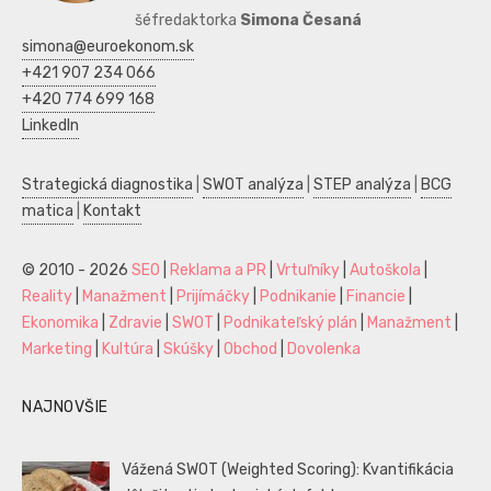
šéfredaktorka
Simona Česaná
simona@euroekonom.sk
+421 907 234 066
+420 774 699 168
LinkedIn
Strategická diagnostika
|
SWOT analýza
|
STEP analýza
|
BCG
matica
|
Kontakt
© 2010 - 2026
SEO
|
Reklama a PR
|
Vrtuľníky
|
Autoškola
|
Reality
|
Manažment
|
Prijímáčky
|
Podnikanie
|
Financie
|
Ekonomika
|
Zdravie
|
SWOT
|
Podnikateľský plán
|
Manažment
|
Marketing
|
Kultúra
|
Skúšky
|
Obchod
|
Dovolenka
NAJNOVŠIE
Vážená SWOT (Weighted Scoring): Kvantifikácia