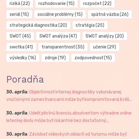
riziká
(22)
rozhodovanie
(15)
rozpočet
(22)
seriál
(15)
sociálne problémy
(15)
spätná väzba
(26)
strategická diagnostika
(20)
stratégia
(25)
SWOT
(45)
SWOT analýza
(47)
SWOT analýzy
(20)
swotka
(41)
transparentnosť
(35)
učenie
(29)
výsledky
(16)
zdroje
(19)
zodpovednosť
(15)
Poradňa
30. apríla
:
Objektívnosť internej diagnostiky vykonávanej
vnútornými zamestnancami môže byť kompromitovaná kvôli...
30. apríla
:
Udeliť pilotnú licenciu absolventom výhradne online
leteckej školy môže byť riskantné bez dostatočný...
30. apríla
:
Závislosť vidieckych oblastí od turizmu môže byť