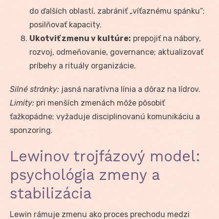
do ďalších oblastí, zabrániť „víťaznému spánku“;
posilňovať kapacity.
Ukotviť zmenu v kultúre:
prepojiť na nábory,
rozvoj, odmeňovanie, governance; aktualizovať
príbehy a rituály organizácie.
Silné stránky:
jasná naratívna línia a dôraz na lídrov.
Limity:
pri menších zmenách môže pôsobiť
ťažkopádne; vyžaduje disciplinovanú komunikáciu a
sponzoring.
Lewinov trojfázový model:
psychológia zmeny a
stabilizácia
Lewin rámuje zmenu ako proces prechodu medzi