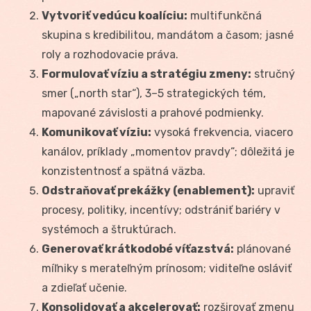
Vytvoriť vedúcu koalíciu:
multifunkčná
skupina s kredibilitou, mandátom a časom; jasné
roly a rozhodovacie práva.
Formulovať víziu a stratégiu zmeny:
stručný
smer („north star“), 3–5 strategických tém,
mapované závislosti a prahové podmienky.
Komunikovať víziu:
vysoká frekvencia, viacero
kanálov, príklady „momentov pravdy“; dôležitá je
konzistentnosť a spätná väzba.
Odstraňovať prekážky (enablement):
upraviť
procesy, politiky, incentívy; odstrániť bariéry v
systémoch a štruktúrach.
Generovať krátkodobé víťazstvá:
plánované
míľniky s merateľným prínosom; viditeľne osláviť
a zdieľať učenie.
Konsolidovať a akcelerovať:
rozširovať zmenu