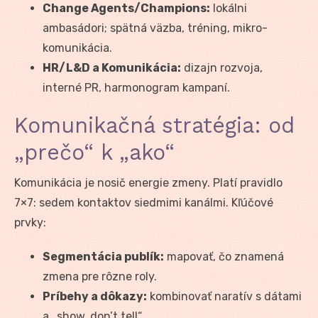
Change Agents/Champions:
lokálni
ambasádori; spätná väzba, tréning, mikro-
komunikácia.
HR/L&D a Komunikácia:
dizajn rozvoja,
interné PR, harmonogram kampaní.
Komunikačná stratégia: od
„prečo“ k „ako“
Komunikácia je nosič energie zmeny. Platí pravidlo
7×7: sedem kontaktov siedmimi kanálmi. Kľúčové
prvky:
Segmentácia publík:
mapovať, čo znamená
zmena pre rôzne roly.
Príbehy a dôkazy:
kombinovať naratív s dátami
a „show, don’t tell“.