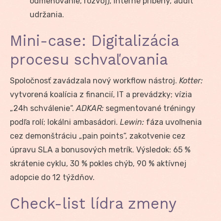
odmeňovanie, rozvoj), interné príbehy, audit
udržania.
Mini-case: Digitalizácia
procesu schvaľovania
Spoločnosť zavádzala nový workflow nástroj.
Kotter:
vytvorená koalícia z financií, IT a prevádzky; vízia
„24h schválenie“.
ADKAR:
segmentované tréningy
podľa rolí; lokálni ambasádori.
Lewin:
fáza uvoľnenia
cez demonštráciu „pain points“, zakotvenie cez
úpravu SLA a bonusových metrík. Výsledok: 65 %
skrátenie cyklu, 30 % pokles chýb, 90 % aktívnej
adopcie do 12 týždňov.
Check-list lídra zmeny