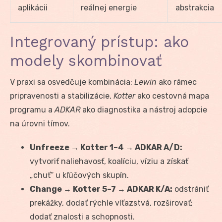
aplikácii
reálnej energie
abstrakcia
Integrovaný prístup: ako
modely skombinovať
V praxi sa osvedčuje kombinácia:
Lewin
ako rámec
pripravenosti a stabilizácie,
Kotter
ako cestovná mapa
programu a
ADKAR
ako diagnostika a nástroj adopcie
na úrovni tímov.
Unfreeze → Kotter 1–4 → ADKAR A/D:
vytvoriť naliehavosť, koalíciu, víziu a získať
„chuť“ u kľúčových skupín.
Change → Kotter 5–7 → ADKAR K/A:
odstrániť
prekážky, dodať rýchle víťazstvá, rozširovať;
dodať znalosti a schopnosti.