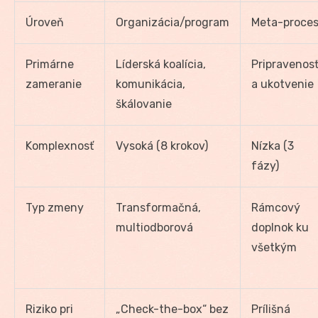
Úroveň
Organizácia/program
Meta-proce
Primárne
Líderská koalícia,
Pripravenos
zameranie
komunikácia,
a ukotvenie
škálovanie
Komplexnosť
Vysoká (8 krokov)
Nízka (3
fázy)
Typ zmeny
Transformačná,
Rámcový
multiodborová
doplnok ku
všetkým
Riziko pri
„Check-the-box“ bez
Prílišná