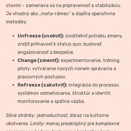
stavmi – zameriava sa na pripravenosť a stabilizáciu.
Je vhodný ako „meta-rámec“ a dopĺňa operatívne
metodiky.
Unfreeze (uvolniť):
zviditeľniť potrebu zmeny,
znížiť priľnavosť k status quo; budovať
angažovanosť a bezpečie.
Change (zmeniť):
experimentovanie, tréning,
piloty; vytváranie nových noriem správania a
pracovných postupov.
Refreeze (zakotviť):
integrácia do procesov,
systémov odmeňovania, štruktúr a identít;
monitorovanie a spätná väzba.
Silné stránky:
jednoduchosť, dôraz na kultúrne
ukotvenie.
Limity:
menej preskripčný pre komplexné