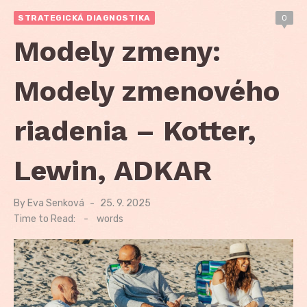
STRATEGICKÁ DIAGNOSTIKA
0
Modely zmeny:
Modely zmenového
riadenia – Kotter,
Lewin, ADKAR
By
Eva Senková
Posted
25. 9. 2025
on
Time to Read:
-
words