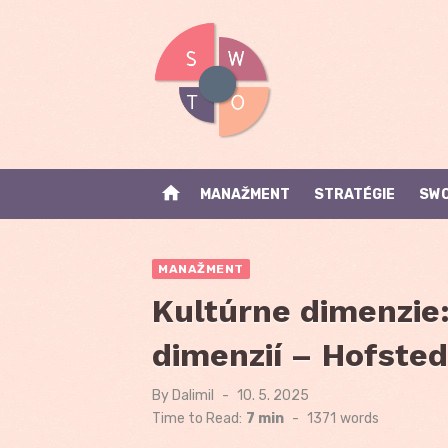
Skip
to
content
home
MANAŽMENT
STRATÉGIE
SWO
MANAŽMENT
Kultúrne dimenzie
dimenzií – Hofste
By
Dalimil
Posted
10. 5. 2025
on
Time to Read:
7 min
-
1371
words