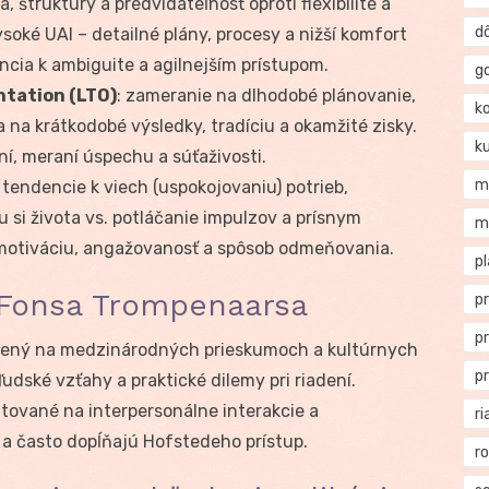
, štruktúry a predvídateľnosť oproti flexibilite a
d
soké UAI – detailné plány, procesy a nižší komfort
ncia k ambiguite a agilnejším prístupom.
g
ntation (LTO)
: zameranie na dlhodobé plánovanie,
k
ia na krátkodobé výsledky, tradíciu a okamžité zisky.
k
í, meraní úspechu a súťaživosti.
m
: tendencie k viech (uspokojovaniu) potrieb,
 si života vs. potláčanie impulzov a prísnym
m
otiváciu, angažovanosť a spôsob odmeňovania.
p
 Fonsa Trompenaarsa
p
p
žený na medzinárodných prieskumoch a kultúrnych
p
udské vzťahy a praktické dilemy pri riadení.
tované na interpersonálne interakcie a
ri
 a často dopĺňajú Hofstedeho prístup.
r