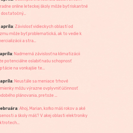
radne online leteckej školy môže byť riskantné
 dostatočný...
 apríla
:
Závislosť vidieckych oblastí od
izmu môže byť problematická, ak to vedie k
rcializácii a stra...
 apríla
:
Nadmerná závislosť na klimatizácii
e potenciálne oslabiť našu schopnosť
ptácie na vonkajšie te...
 apríla
:
Neustále sa meniace trhové
mienky môžu výrazne ovplyvniť účinnosť
odobého plánovania, pretože ...
februára
:
Ahoj, Marian, koľko máš rokov a aké
senosti a školy máš? V akej oblasti elektroniky
ktrotech...