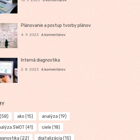
Plánovanie a postup tvorby plánov
4. 9. 2023
6 komentárov
Interná diagnostika
2. 8. 2023
6 komentárov
MY
(58)
ako
(15)
analýza
(19)
nalýza SWOT
(41)
ciele
(18)
iagnostika
(22)
digitalizácia
(15)