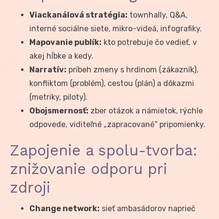
Viackanálová stratégia:
townhally, Q&A,
interné sociálne siete, mikro-videá, infografiky.
Mapovanie publík:
kto potrebuje čo vedieť, v
akej hĺbke a kedy.
Narratív:
príbeh zmeny s hrdinom (zákazník),
konfliktom (problém), cestou (plán) a dôkazmi
(metriky, piloty).
Obojsmernosť:
zber otázok a námietok, rýchle
odpovede, viditeľné „zapracované“ pripomienky.
Zapojenie a spolu-tvorba:
znižovanie odporu pri
zdroji
Change network:
sieť ambasádorov naprieč