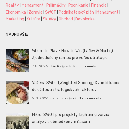
Reality
|
Manažment
|
Prijímáčky
|
Podnikanie
|
Financie
|
Ekonomika
|
Zdravie
|
SWOT
|
Podnikateľský plán
|
Manažment
|
Marketing
|
Kultúra
|
Skúšky
|
Obchod
|
Dovolenka
NAJNOVŠIE
Where to Play / How to Win (Lafley & Martin):
Zjednodušený rámec pre voľbu stratégie
7. 8. 2026
Ján Gašparík
No comments
Vážená SWOT (Weighted Scoring): Kvantifikácia
dôležitosti strategických faktorov
5. 8. 2026
Jana Farkašová
No comments
Mikro-SWOT pre projekty: Lightning verzia
analýzy s obmedzeným časom