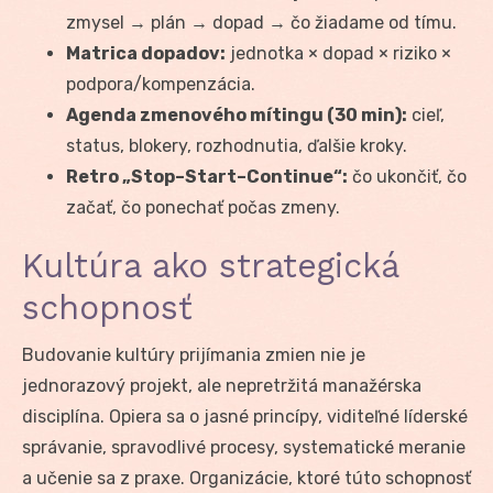
zmysel → plán → dopad → čo žiadame od tímu.
Matrica dopadov:
jednotka × dopad × riziko ×
podpora/kompenzácia.
Agenda zmenového mítingu (30 min):
cieľ,
status, blokery, rozhodnutia, ďalšie kroky.
Retro „Stop–Start–Continue“:
čo ukončiť, čo
začať, čo ponechať počas zmeny.
Kultúra ako strategická
schopnosť
Budovanie kultúry prijímania zmien nie je
jednorazový projekt, ale nepretržitá manažérska
disciplína. Opiera sa o jasné princípy, viditeľné líderské
správanie, spravodlivé procesy, systematické meranie
a učenie sa z praxe. Organizácie, ktoré túto schopnosť