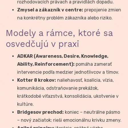
rozhodovacích právach a pravidlách dopadu.
Zmysel a zákazník v centre:
prepojenie zmien
na konkrétny problém zákazníka alebo riziko.
Modely a rámce, ktoré sa
osvedčujú v praxi
ADKAR (Awareness, Desire, Knowledge,
Ability, Reinforcement):
pomáha zamerať
intervencie podľa medzier jednotlivcov a tímov.
Kotter 8 krokov:
naliehavosť, koalícia, vízia,
komunikácia, odstraňovanie prekážok,
krátkodobé víťazstvá, konsolidácia, ukotvenie v
kultúre.
Bridgesov prechod:
koniec – neutrálne pásmo
– nový začiatok; rieši emocionálnu krivku zmeny.