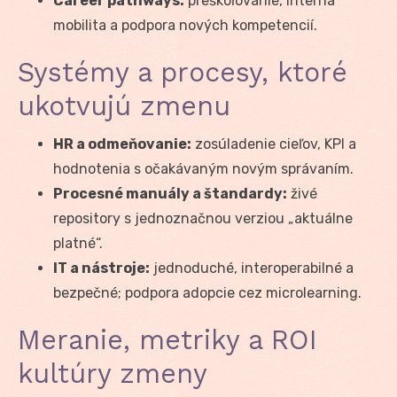
Career pathways:
preškoľovanie, interná
mobilita a podpora nových kompetencií.
Systémy a procesy, ktoré
ukotvujú zmenu
HR a odmeňovanie:
zosúladenie cieľov, KPI a
hodnotenia s očakávaným novým správaním.
Procesné manuály a štandardy:
živé
repository s jednoznačnou verziou „aktuálne
platné“.
IT a nástroje:
jednoduché, interoperabilné a
bezpečné; podpora adopcie cez microlearning.
Meranie, metriky a ROI
kultúry zmeny