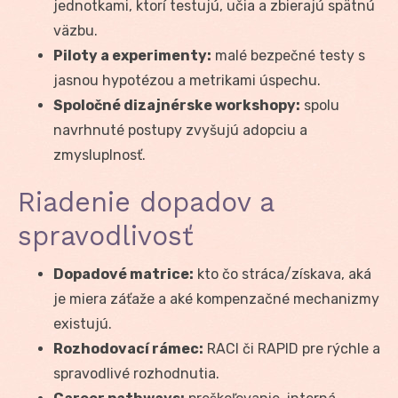
jednotkami, ktorí testujú, učia a zbierajú spätnú
väzbu.
Piloty a experimenty:
malé bezpečné testy s
jasnou hypotézou a metrikami úspechu.
Spoločné dizajnérske workshopy:
spolu
navrhnuté postupy zvyšujú adopciu a
zmysluplnosť.
Riadenie dopadov a
spravodlivosť
Dopadové matrice:
kto čo stráca/získava, aká
je miera záťaže a aké kompenzačné mechanizmy
existujú.
Rozhodovací rámec:
RACI či RAPID pre rýchle a
spravodlivé rozhodnutia.