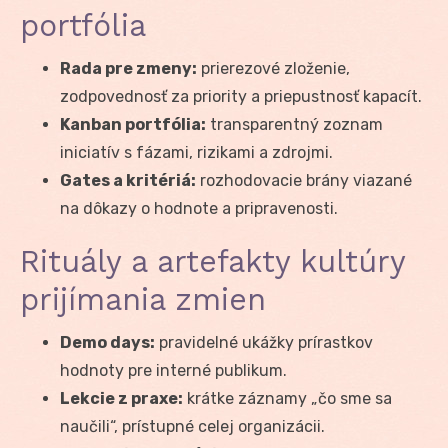
portfólia
Rada pre zmeny:
prierezové zloženie,
zodpovednosť za priority a priepustnosť kapacít.
Kanban portfólia:
transparentný zoznam
iniciatív s fázami, rizikami a zdrojmi.
Gates a kritériá:
rozhodovacie brány viazané
na dôkazy o hodnote a pripravenosti.
Rituály a artefakty kultúry
prijímania zmien
Demo days:
pravidelné ukážky prírastkov
hodnoty pre interné publikum.
Lekcie z praxe:
krátke záznamy „čo sme sa
naučili“, prístupné celej organizácii.