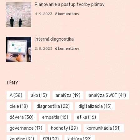
Plánovanie a postup tvorby plánov
4. 9. 2023
6 komentárov
Interná diagnostika
2. 8. 2023
6 komentárov
TÉMY
A
(58)
ako
(15)
analýza
(19)
analýza SWOT
(41)
ciele
(18)
diagnostika
(22)
digitalizácia
(15)
dôvera
(30)
empatia
(16)
etika
(16)
governance
(17)
hodnoty
(29)
komunikácia
(51)
koučing
(21)
KPI
(39)
kultúra
(39)