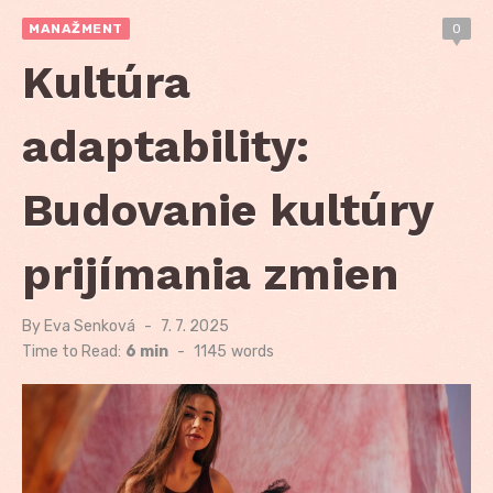
MANAŽMENT
0
Kultúra
adaptability:
Budovanie kultúry
prijímania zmien
By
Eva Senková
Posted
7. 7. 2025
on
Time to Read:
6 min
-
1145
words