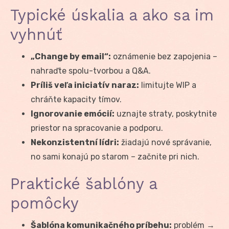
Typické úskalia a ako sa im
vyhnúť
„Change by email“:
oznámenie bez zapojenia –
nahraďte spolu-tvorbou a Q&A.
Príliš veľa iniciatív naraz:
limitujte WIP a
chráňte kapacity tímov.
Ignorovanie emócií:
uznajte straty, poskytnite
priestor na spracovanie a podporu.
Nekonzistentní lídri:
žiadajú nové správanie,
no sami konajú po starom – začnite pri nich.
Praktické šablóny a
pomôcky
Šablóna komunikačného príbehu:
problém →