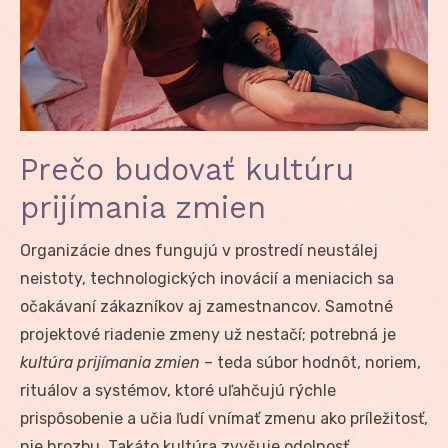
Prečo budovať kultúru
prijímania zmien
Organizácie dnes fungujú v prostredí neustálej
neistoty, technologických inovácií a meniacich sa
očakávaní zákazníkov aj zamestnancov. Samotné
projektové riadenie zmeny už nestačí; potrebná je
kultúra prijímania zmien
– teda súbor hodnôt, noriem,
rituálov a systémov, ktoré uľahčujú rýchle
prispôsobenie a učia ľudí vnímať zmenu ako príležitosť,
nie hrozbu. Takáto kultúra zvyšuje odolnosť