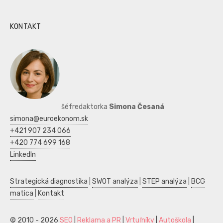
KONTAKT
šéfredaktorka
Simona Česaná
simona@euroekonom.sk
+421 907 234 066
+420 774 699 168
LinkedIn
Strategická diagnostika
|
SWOT analýza
|
STEP analýza
|
BCG
matica
|
Kontakt
© 2010 - 2026
SEO
|
Reklama a PR
|
Vrtuľníky
|
Autoškola
|