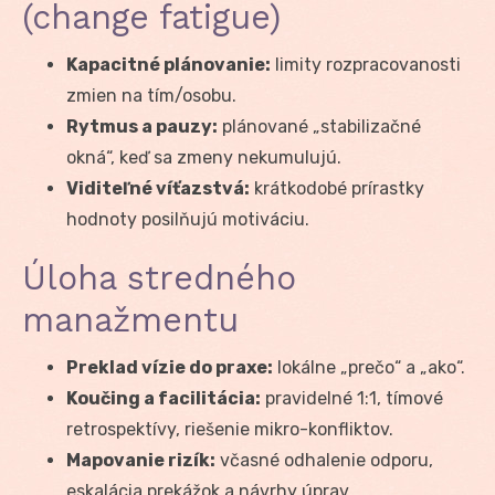
(change fatigue)
Kapacitné plánovanie:
limity rozpracovanosti
zmien na tím/osobu.
Rytmus a pauzy:
plánované „stabilizačné
okná“, keď sa zmeny nekumulujú.
Viditeľné víťazstvá:
krátkodobé prírastky
hodnoty posilňujú motiváciu.
Úloha stredného
manažmentu
Preklad vízie do praxe:
lokálne „prečo“ a „ako“.
Koučing a facilitácia:
pravidelné 1:1, tímové
retrospektívy, riešenie mikro-konfliktov.
Mapovanie rizík:
včasné odhalenie odporu,
eskalácia prekážok a návrhy úprav.