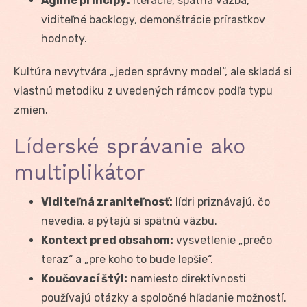
Agilné princípy:
iterácie, spätná väzba,
viditeľné backlogy, demonštrácie prírastkov
hodnoty.
Kultúra nevytvára „jeden správny model“, ale skladá si
vlastnú metodiku z uvedených rámcov podľa typu
zmien.
Líderské správanie ako
multiplikátor
Viditeľná zraniteľnosť:
lídri priznávajú, čo
nevedia, a pýtajú si spätnú väzbu.
Kontext pred obsahom:
vysvetlenie „prečo
teraz“ a „pre koho to bude lepšie“.
Koučovací štýl:
namiesto direktívnosti
používajú otázky a spoločné hľadanie možností.