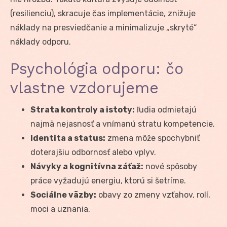
(resilienciu), skracuje čas implementácie, znižuje
náklady na presviedčanie a minimalizuje „skryté“
náklady odporu.
Psychológia odporu: čo
vlastne vzdorujeme
Strata kontroly a istoty:
ľudia odmietajú
najmä nejasnosť a vnímanú stratu kompetencie.
Identita a status:
zmena môže spochybniť
doterajšiu odbornosť alebo vplyv.
Návyky a kognitívna záťaž:
nové spôsoby
práce vyžadujú energiu, ktorú si šetríme.
Sociálne väzby:
obavy zo zmeny vzťahov, rolí,
moci a uznania.