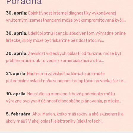
Poradňa
30. apríla
:
Objektívnosť internej diagnostiky vykonávanej
vnútornými zamestnancami môže byť kompromitovaná kvôli...
30. apríla
:
Udeliť pilotnú licenciu absolventom výhradne online
leteckej školy môže byť riskantné bez dostatočný...
30. apríla
:
Závislosť vidieckych oblastí od turizmu môže byť
problematická, ak to vedie k komercializácii a stra...
21. apríla
:
Nadmerná závislosť na klimatizácii môže
potenciálne oslabiť našu schopnosť adaptácie na vonkajšie te...
10. apríla
:
Neustále sa meniace trhové podmienky môžu
výrazne ovplyvniť účinnosť dlhodobého plánovania, pretože ...
5. februára
:
Ahoj, Marian, koľko máš rokov a aké skúsenosti a
školy máš? V akej oblasti elektroniky (elektrotech...