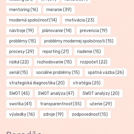
mentoring
(16)
meranie
(39)
moderná spoločnosť
(14)
motivácia
(23)
nástroje
(19)
plánovanie
(14)
prevencia
(19)
problémy
(15)
problémy modernej spoločnosti
(15)
procesy
(29)
reporting
(21)
riadenie
(15)
riziká
(22)
rozhodovanie
(15)
rozpočet
(22)
seriál
(15)
sociálne problémy
(15)
spätná väzba
(26)
strategická diagnostika
(20)
stratégia
(25)
SWOT
(45)
SWOT analýza
(47)
SWOT analýzy
(20)
swotka
(41)
transparentnosť
(35)
učenie
(29)
výsledky
(16)
zdroje
(19)
zodpovednosť
(15)