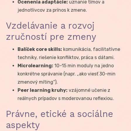
Ocenenia adaptácie:
uznanie tímov a
jednotlivcov za prínos k zmene.
Vzdelávanie a rozvoj
zručností pre zmeny
Balíček core skills:
komunikácia, facilitatívne
techniky, riešenie konfliktov, práca s dátami.
Microlearning:
10–15 min moduly na jedno
konkrétne správanie (napr. „ako viesť 30-min
zmenový míting“).
Peer learning kruhy:
vzájomné učenie z
reálnych prípadov s moderovanou reflexiou.
Právne, etické a sociálne
aspekty