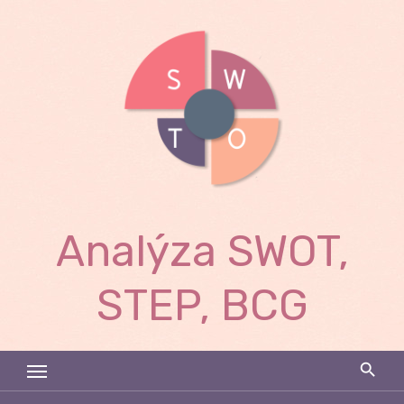
Skip
to
content
Analýza SWOT,
STEP, BCG