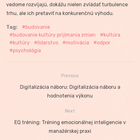
vedome rozvíjajú, dokážu nielen zvládať turbulence
trhu, ale ich pretaviť na konkurenčnú výhodu.
Tag:
budovanie
budovanie kultúry prijímania zmien
kultúra
kultúry
líderstvo
motivácia
odpor
psychológia
Previous
Navigácia
Previous
Digitalizácia náboru: Digitalizácia náboru a
v
post:
hodnotenia výkonu
článku
Next
Next
EQ tréning: Tréning emocionálnej inteligencie v
post:
manažérskej praxi