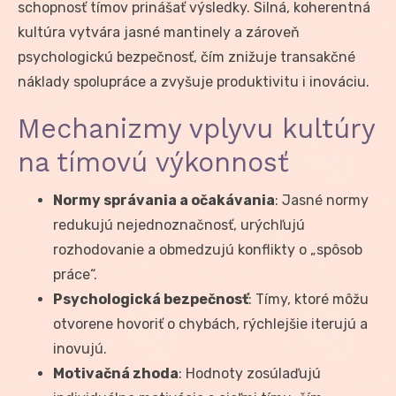
schopnosť tímov prinášať výsledky. Silná, koherentná
kultúra vytvára jasné mantinely a zároveň
psychologickú bezpečnosť, čím znižuje transakčné
náklady spolupráce a zvyšuje produktivitu i inováciu.
Mechanizmy vplyvu kultúry
na tímovú výkonnosť
Normy správania a očakávania
: Jasné normy
redukujú nejednoznačnosť, urýchľujú
rozhodovanie a obmedzujú konflikty o „spôsob
práce“.
Psychologická bezpečnosť
: Tímy, ktoré môžu
otvorene hovoriť o chybách, rýchlejšie iterujú a
inovujú.
Motivačná zhoda
: Hodnoty zosúlaďujú