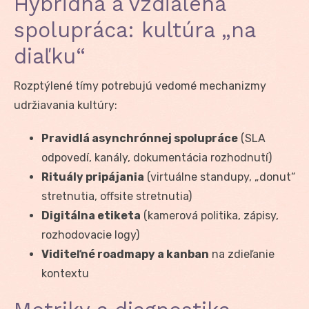
Hybridná a vzdialená
spolupráca: kultúra „na
diaľku“
Rozptýlené tímy potrebujú vedomé mechanizmy
udržiavania kultúry:
Pravidlá asynchrónnej spolupráce
(SLA
odpovedí, kanály, dokumentácia rozhodnutí)
Rituály pripájania
(virtuálne standupy, „donut“
stretnutia, offsite stretnutia)
Digitálna etiketa
(kamerová politika, zápisy,
rozhodovacie logy)
Viditeľné roadmapy a kanban
na zdieľanie
kontextu