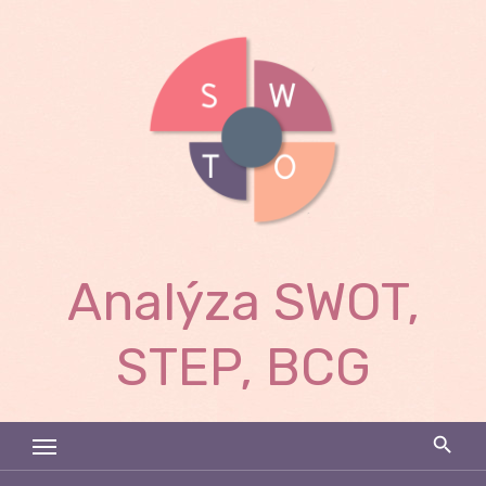
Skip
to
content
Analýza SWOT,
STEP, BCG