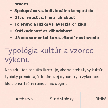
proces
Spolupráca vs. individuálna kompetícia
Otvorenosť vs. hierarchickosť
Tolerancia rizika vs. averzia k riziku
Krátkodobosť vs. dlhodobosť
Učiaca sa mentalita vs. „fixné“ nastavenie
Typológia kultúr a vzorce
výkonu
Nasledujúca tabuľka ilustruje, ako sa archetypy kultúr
typicky premietajú do tímovej dynamiky a výkonnosti.
Ide o orientačný rámec, nie dogmu.
Archetyp
Silné stránky
Riziká