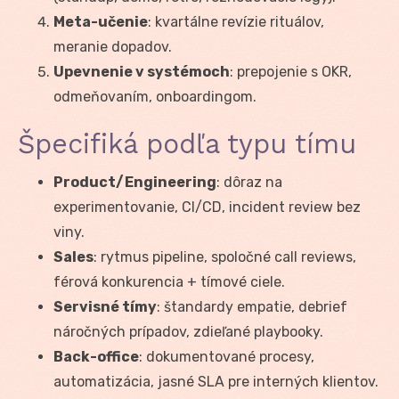
Meta-učenie
: kvartálne revízie rituálov,
meranie dopadov.
Upevnenie v systémoch
: prepojenie s OKR,
odmeňovaním, onboardingom.
Špecifiká podľa typu tímu
Product/Engineering
: dôraz na
experimentovanie, CI/CD, incident review bez
viny.
Sales
: rytmus pipeline, spoločné call reviews,
férová konkurencia + tímové ciele.
Servisné tímy
: štandardy empatie, debrief
náročných prípadov, zdieľané playbooky.
Back-office
: dokumentované procesy,
automatizácia, jasné SLA pre interných klientov.