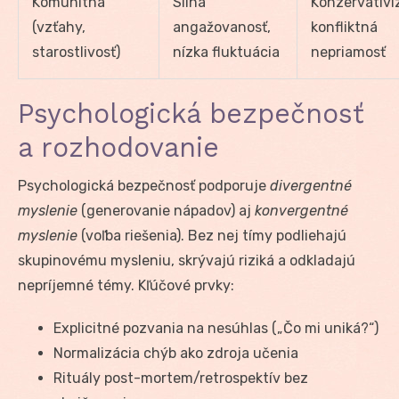
Komunitná
Silná
Konzervativi
(vzťahy,
angažovanosť,
konfliktná
starostlivosť)
nízka fluktuácia
nepriamosť
Psychologická bezpečnosť
a rozhodovanie
Psychologická bezpečnosť podporuje
divergentné
myslenie
(generovanie nápadov) aj
konvergentné
myslenie
(voľba riešenia). Bez nej tímy podliehajú
skupinovému mysleniu, skrývajú riziká a odkladajú
nepríjemné témy. Kľúčové prvky:
Explicitné pozvania na nesúhlas („Čo mi uniká?“)
Normalizácia chýb ako zdroja učenia
Rituály post-mortem/retrospektív bez