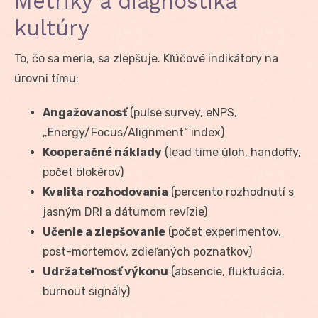
Metriky a diagnostika
kultúry
To, čo sa meria, sa zlepšuje. Kľúčové indikátory na
úrovni tímu:
Angažovanosť
(pulse survey, eNPS,
„Energy/Focus/Alignment“ index)
Kooperačné náklady
(lead time úloh, handoffy,
počet blokérov)
Kvalita rozhodovania
(percento rozhodnutí s
jasným DRI a dátumom revízie)
Učenie a zlepšovanie
(počet experimentov,
post-mortemov, zdieľaných poznatkov)
Udržateľnosť výkonu
(absencie, fluktuácia,
burnout signály)