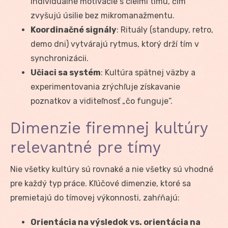
individuálne motivácie s cieľmi tímu, čím
zvyšujú úsilie bez mikromanažmentu.
Koordinačné signály
: Rituály (standupy, retro,
demo dni) vytvárajú rytmus, ktorý drží tím v
synchronizácii.
Učiaci sa systém
: Kultúra spätnej väzby a
experimentovania zrýchľuje získavanie
poznatkov a viditeľnosť „čo funguje“.
Dimenzie firemnej kultúry
relevantné pre tímy
Nie všetky kultúry sú rovnaké a nie všetky sú vhodné
pre každý typ práce. Kľúčové dimenzie, ktoré sa
premietajú do tímovej výkonnosti, zahŕňajú:
Orientácia na výsledok vs. orientácia na