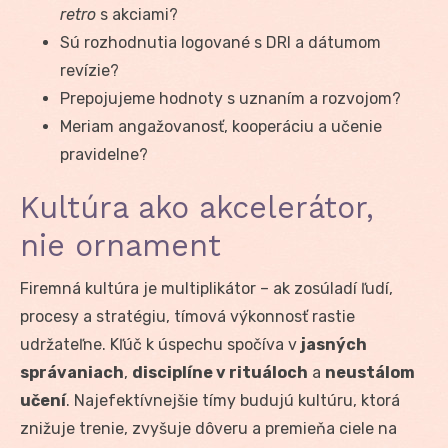
retro
s akciami?
Sú rozhodnutia logované s DRI a dátumom
revízie?
Prepojujeme hodnoty s uznaním a rozvojom?
Meriam angažovanosť, kooperáciu a učenie
pravidelne?
Kultúra ako akcelerátor,
nie ornament
Firemná kultúra je multiplikátor – ak zosúladí ľudí,
procesy a stratégiu, tímová výkonnosť rastie
udržateľne. Kľúč k úspechu spočíva v
jasných
správaniach
,
disciplíne v rituáloch
a
neustálom
učení
. Najefektívnejšie tímy budujú kultúru, ktorá
znižuje trenie, zvyšuje dôveru a premieňa ciele na