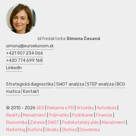
šéfredaktorka
Simona Česaná
simona@euroekonom.sk
+421 907 234 066
+420 774 699 168
LinkedIn
Strategická diagnostika
|
SWOT analýza
|
STEP analýza
|
BCG
matica
|
Kontakt
© 2010 - 2026
SEO
|
Reklama a PR
|
Vrtuľníky
|
Autoškola
|
Reality
|
Manažment
|
Prijímáčky
|
Podnikanie
|
Financie
|
Ekonomika
|
Zdravie
|
SWOT
|
Podnikateľský plán
|
Manažment
|
Marketing
|
Kultúra
|
Skúšky
|
Obchod
|
Dovolenka