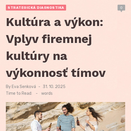
STRATEGICKÁ DIAGNOSTIKA
0
Kultúra a výkon:
Vplyv firemnej
kultúry na
výkonnosť tímov
By
Eva Senková
Posted
31. 10. 2025
on
Time to Read:
-
words