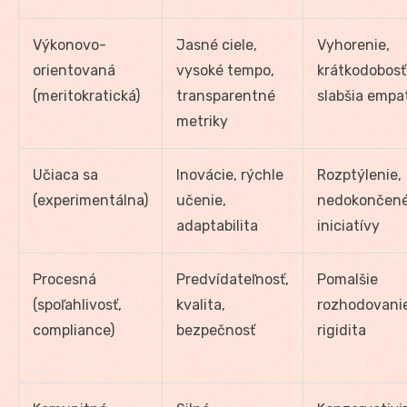
Výkonovo-
Jasné ciele,
Vyhorenie,
orientovaná
vysoké tempo,
krátkodobosť
(meritokratická)
transparentné
slabšia empa
metriky
Učiaca sa
Inovácie, rýchle
Rozptýlenie,
(experimentálna)
učenie,
nedokončen
adaptabilita
iniciatívy
Procesná
Predvídateľnosť,
Pomalšie
(spoľahlivosť,
kvalita,
rozhodovanie
compliance)
bezpečnosť
rigidita