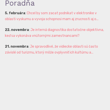
Poradňa
5. februára
:
Chcel by som zacat podnikat v elektronike v
oblasti vyskumu a vyvoja schopnosi mam aj zrucnosti aj o...
22. novembra
:
Je interná diagnostika dostatočne objektívna,
keď sa vykonáva vnútornými zamestnancami?
21. novembra
:
Je spravodlivé, že vidiecke oblasti sú často
závislé od turizmu, ktorý môže ovplyvniť ich kultúrnu a...