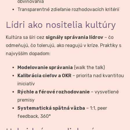
obviňovania
Transparentné zdieľanie rozhodovacích kritérií
Lídri ako nositelia kultúry
Kultúra sa šíri cez
signály správania lídrov
– čo
odmeňujú, čo tolerujú, ako reagujú v kríze. Praktiky s
najvyšším dopadom:
Modelovanie správania
(walk the talk)
Kalibrácia cieľov a OKR
– priorita nad kvantitou
iniciatív
Rýchle a férové rozhodovanie
– vysvetlené
premisy
Systematická spätná väzba
– 1:1, peer
feedback, 360°