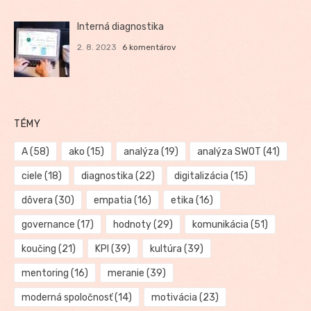
Interná diagnostika
2. 8. 2023
6 komentárov
TÉMY
A
(58)
ako
(15)
analýza
(19)
analýza SWOT
(41)
ciele
(18)
diagnostika
(22)
digitalizácia
(15)
dôvera
(30)
empatia
(16)
etika
(16)
governance
(17)
hodnoty
(29)
komunikácia
(51)
koučing
(21)
KPI
(39)
kultúra
(39)
mentoring
(16)
meranie
(39)
moderná spoločnosť
(14)
motivácia
(23)