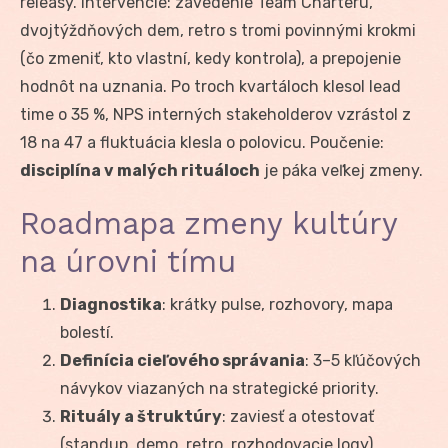
releasy. Intervencie: zavedenie Team Charteru,
dvojtýždňových dem, retro s tromi povinnými krokmi
(čo zmeniť, kto vlastní, kedy kontrola), a prepojenie
hodnôt na uznania. Po troch kvartáloch klesol lead
time o 35 %, NPS interných stakeholderov vzrástol z
18 na 47 a fluktuácia klesla o polovicu. Poučenie:
disciplína v malých rituáloch
je páka veľkej zmeny.
Roadmapa zmeny kultúry
na úrovni tímu
Diagnostika
: krátky pulse, rozhovory, mapa
bolestí.
Definícia cieľového správania
: 3–5 kľúčových
návykov viazaných na strategické priority.
Rituály a štruktúry
: zaviesť a otestovať
(standup, demo, retro, rozhodovacie logy).