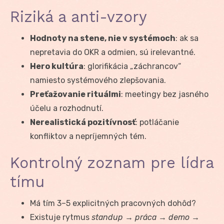
Riziká a anti-vzory
Hodnoty na stene, nie v systémoch
: ak sa
nepretavia do OKR a odmien, sú irelevantné.
Hero kultúra
: glorifikácia „záchrancov“
namiesto systémového zlepšovania.
Preťažovanie rituálmi
: meetingy bez jasného
účelu a rozhodnutí.
Nerealistická pozitívnosť
: potláčanie
konfliktov a nepríjemných tém.
Kontrolný zoznam pre lídra
tímu
Má tím 3–5 explicitných pracovných dohôd?
Existuje rytmus
standup → práca → demo →