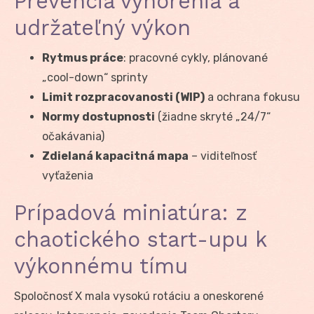
Prevencia vyhorenia a
udržateľný výkon
Rytmus práce
: pracovné cykly, plánované
„cool-down“ sprinty
Limit rozpracovanosti (WIP)
a ochrana fokusu
Normy dostupnosti
(žiadne skryté „24/7“
očakávania)
Zdielaná kapacitná mapa
– viditeľnosť
vyťaženia
Prípadová miniatúra: z
chaotického start-upu k
výkonnému tímu
Spoločnosť X mala vysokú rotáciu a oneskorené