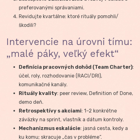
preferovanými správaniami.
Revidujte kvartálne: ktoré rituály pomohli/
škodili?
Intervencie na úrovni tímu:
„malé páky, veľký efekt“
Definícia pracovných dohôd (Team Charter)
:
účel, roly, rozhodovanie (RACI/DRI),
komunikačné kanály.
Rituály kvality
: peer review, Definition of Done,
demo deň.
Retrospektívy s akciami
: 1–2 konkrétne
záväzky na sprint, vlastník a dátum kontroly.
Mechanizmus eskalácie
: jasná cesta, kedy a
ku komu; skracuje „čas v probléme“.