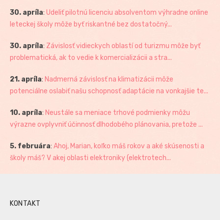
30. apríla
:
Udeliť pilotnú licenciu absolventom výhradne online
leteckej školy môže byť riskantné bez dostatočný...
30. apríla
:
Závislosť vidieckych oblastí od turizmu môže byť
problematická, ak to vedie k komercializácii a stra...
21. apríla
:
Nadmerná závislosť na klimatizácii môže
potenciálne oslabiť našu schopnosť adaptácie na vonkajšie te...
10. apríla
:
Neustále sa meniace trhové podmienky môžu
výrazne ovplyvniť účinnosť dlhodobého plánovania, pretože ...
5. februára
:
Ahoj, Marian, koľko máš rokov a aké skúsenosti a
školy máš? V akej oblasti elektroniky (elektrotech...
KONTAKT