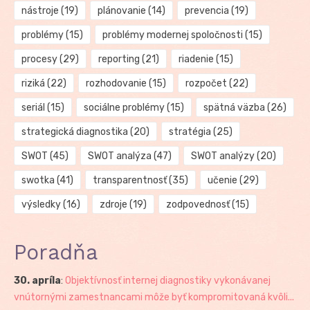
nástroje
(19)
plánovanie
(14)
prevencia
(19)
problémy
(15)
problémy modernej spoločnosti
(15)
procesy
(29)
reporting
(21)
riadenie
(15)
riziká
(22)
rozhodovanie
(15)
rozpočet
(22)
seriál
(15)
sociálne problémy
(15)
spätná väzba
(26)
strategická diagnostika
(20)
stratégia
(25)
SWOT
(45)
SWOT analýza
(47)
SWOT analýzy
(20)
swotka
(41)
transparentnosť
(35)
učenie
(29)
výsledky
(16)
zdroje
(19)
zodpovednosť
(15)
Poradňa
30. apríla
:
Objektívnosť internej diagnostiky vykonávanej
vnútornými zamestnancami môže byť kompromitovaná kvôli...