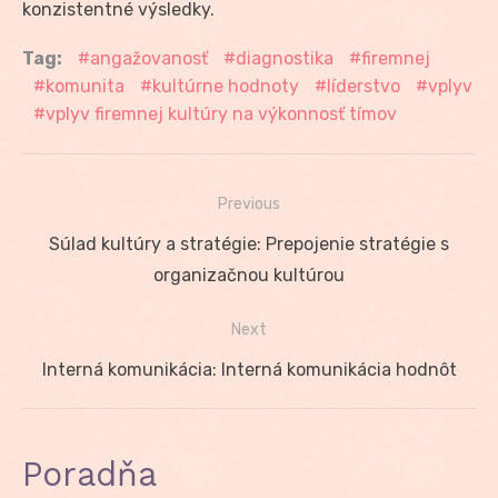
konzistentné výsledky.
Tag:
angažovanosť
diagnostika
firemnej
komunita
kultúrne hodnoty
líderstvo
vplyv
vplyv firemnej kultúry na výkonnosť tímov
Previous
Navigácia
Previous
Súlad kultúry a stratégie: Prepojenie stratégie s
v
post:
organizačnou kultúrou
článku
Next
Next
Interná komunikácia: Interná komunikácia hodnôt
post:
Poradňa