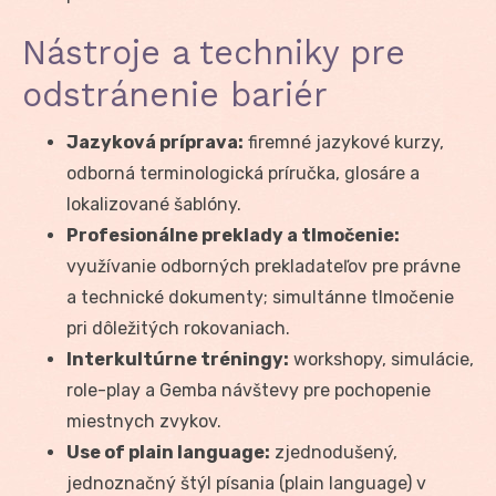
Nástroje a techniky pre
odstránenie bariér
Jazyková príprava:
firemné jazykové kurzy,
odborná terminologická príručka, glosáre a
lokalizované šablóny.
Profesionálne preklady a tlmočenie:
využívanie odborných prekladateľov pre právne
a technické dokumenty; simultánne tlmočenie
pri dôležitých rokovaniach.
Interkultúrne tréningy:
workshopy, simulácie,
role-play a Gemba návštevy pre pochopenie
miestnych zvykov.
Use of plain language:
zjednodušený,
jednoznačný štýl písania (plain language) v