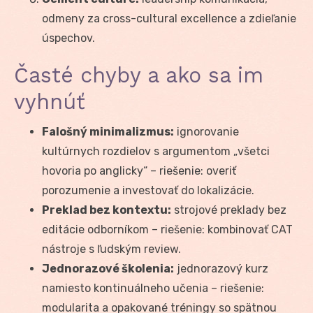
odmeny za cross-cultural excellence a zdieľanie
úspechov.
Časté chyby a ako sa im
vyhnúť
Falošný minimalizmus:
ignorovanie
kultúrnych rozdielov s argumentom „všetci
hovoria po anglicky“ – riešenie: overiť
porozumenie a investovať do lokalizácie.
Preklad bez kontextu:
strojové preklady bez
editácie odborníkom – riešenie: kombinovať CAT
nástroje s ľudským review.
Jednorazové školenia:
jednorazový kurz
namiesto kontinuálneho učenia – riešenie:
modularita a opakované tréningy so spätnou