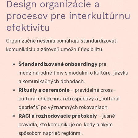
Design organizácie a
procesov pre interkultúrnu
efektivitu
Organizačné riešenia pomáhajú štandardizovať
komunikáciu a zároveň umožniť flexibilitu:
Štandardizované onboardingy
pre
medzinárodné tímy s modulmi o kultúre, jazyku
a komunikačných dohodách.
Rituály a ceremónie
– pravidelné cross-
cultural check-ins, retrospektívy a „cultural
debriefs“ po významných rokovaniach.
RACI a rozhodovacie protokoly
– jasné
pravidlá, kto komunikuje čo, kedy a akým
spôsobom naprieč regiónmi.