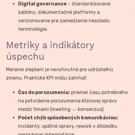
Digital governance
– štandardizované
šablóny, dokumentačné platformy a
verzionovanie pre zamedzenie nesúladu
terminológie.
Metriky a indikátory
úspechu
Meranie zlepšení je nevyhnutné pre udržateľnú
zmenu. Praktické KPI môžu zahŕňať:
Čas do porozumenia:
priemer času potrebného
na potvrdenie porozumenia kľúčovej správy
medzi tímami (meeting → konsenzus).
Počet chýb spôsobených komunikáciou:
incidenty, spätné opravy, rework v dôsledku
nesprávnej interpretácie.