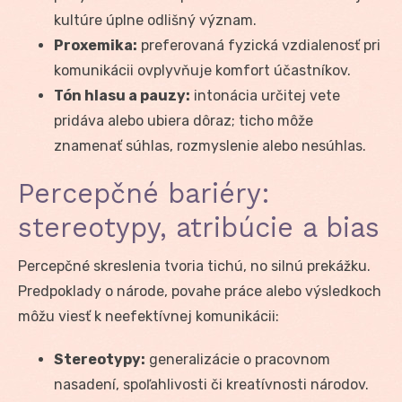
kultúre úplne odlišný význam.
Proxemika:
preferovaná fyzická vzdialenosť pri
komunikácii ovplyvňuje komfort účastníkov.
Tón hlasu a pauzy:
intonácia určitej vete
pridáva alebo ubiera dôraz; ticho môže
znamenať súhlas, rozmyslenie alebo nesúhlas.
Percepčné bariéry:
stereotypy, atribúcie a bias
Percepčné skreslenia tvoria tichú, no silnú prekážku.
Predpoklady o národe, povahe práce alebo výsledkoch
môžu viesť k neefektívnej komunikácii:
Stereotypy:
generalizácie o pracovnom
nasadení, spoľahlivosti či kreatívnosti národov.