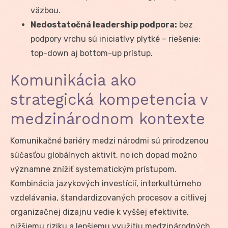
väzbou.
Nedostatočná leadership podpora:
bez
podpory vrchu sú iniciatívy plytké – riešenie:
top-down aj bottom-up prístup.
Komunikácia ako
strategická kompetencia v
medzinárodnom kontexte
Komunikačné bariéry medzi národmi sú prirodzenou
súčasťou globálnych aktivít, no ich dopad možno
významne znížiť systematickým prístupom.
Kombinácia jazykových investícií, interkultúrneho
vzdelávania, štandardizovaných procesov a citlivej
organizačnej dizajnu vedie k vyššej efektivite,
nižšiemu riziku a lepšiemu využitiu medzinárodných