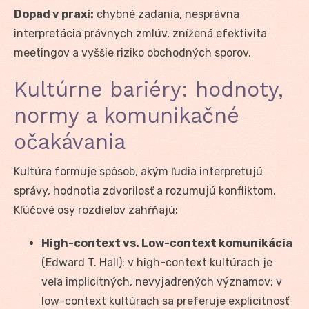
Dopad v praxi:
chybné zadania, nesprávna
interpretácia právnych zmlúv, znížená efektivita
meetingov a vyššie riziko obchodných sporov.
Kultúrne bariéry: hodnoty,
normy a komunikačné
očakávania
Kultúra formuje spôsob, akým ľudia interpretujú
správy, hodnotia zdvorilosť a rozumujú konfliktom.
Kľúčové osy rozdielov zahŕňajú:
High-context vs. Low-context komunikácia
(Edward T. Hall): v high-context kultúrach je
veľa implicitných, nevyjadrených významov; v
low-context kultúrach sa preferuje explicitnosť