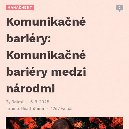
MANAŽMENT
0
Komunikačné
bariéry:
Komunikačné
bariéry medzi
národmi
By
Dalimil
Posted
5. 8. 2025
on
Time to Read:
6 min
-
1267
words