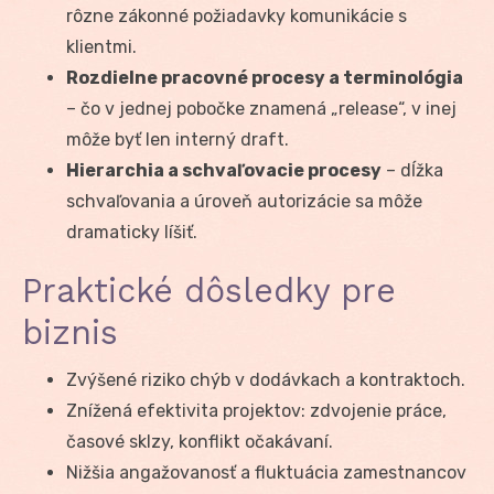
rôzne zákonné požiadavky komunikácie s
klientmi.
Rozdielne pracovné procesy a terminológia
– čo v jednej pobočke znamená „release“, v inej
môže byť len interný draft.
Hierarchia a schvaľovacie procesy
– dĺžka
schvaľovania a úroveň autorizácie sa môže
dramaticky líšiť.
Praktické dôsledky pre
biznis
Zvýšené riziko chýb v dodávkach a kontraktoch.
Znížená efektivita projektov: zdvojenie práce,
časové sklzy, konflikt očakávaní.
Nižšia angažovanosť a fluktuácia zamestnancov