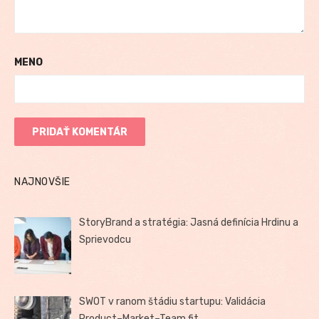
MENO
NAJNOVŠIE
StoryBrand a stratégia: Jasná definícia Hrdinu a
Sprievodcu
SWOT v ranom štádiu startupu: Validácia
Product–Market–Team fit