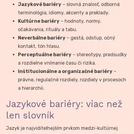
Jazykové bariéry
– slovná znalosť, odborná
terminológia, idiomy, akcenty a preklady.
Kultúrne bariéry
– hodnoty, normy,
očakávania, rituály a tabu.
Neverbálne bariéry
– gestá, odstup, očný
kontakt, tón hlasu.
Perceptuálne bariéry
– stereotypy, predsudky
a rozdielne vnímanie času či rizika.
Inštitucionálne a organizačné bariéry
–
právne, regulačné rozdiely, rozdiely v procesoch
a hierarchii.
Jazykové bariéry: viac než
len slovník
Jazyk je najviditeľnejším prvkom medzi-kultúrnej