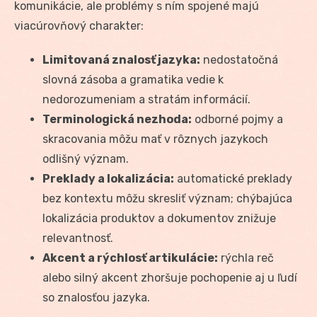
komunikácie, ale problémy s ním spojené majú
viacúrovňový charakter:
Limitovaná znalosť jazyka:
nedostatočná
slovná zásoba a gramatika vedie k
nedorozumeniam a stratám informácií.
Terminologická nezhoda:
odborné pojmy a
skracovania môžu mať v rôznych jazykoch
odlišný význam.
Preklady a lokalizácia:
automatické preklady
bez kontextu môžu skresliť význam; chýbajúca
lokalizácia produktov a dokumentov znižuje
relevantnosť.
Akcent a rýchlosť artikulácie:
rýchla reč
alebo silný akcent zhoršuje pochopenie aj u ľudí
so znalosťou jazyka.