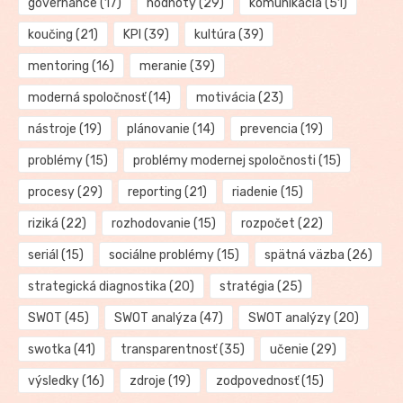
governance
(17)
hodnoty
(29)
komunikácia
(51)
koučing
(21)
KPI
(39)
kultúra
(39)
mentoring
(16)
meranie
(39)
moderná spoločnosť
(14)
motivácia
(23)
nástroje
(19)
plánovanie
(14)
prevencia
(19)
problémy
(15)
problémy modernej spoločnosti
(15)
procesy
(29)
reporting
(21)
riadenie
(15)
riziká
(22)
rozhodovanie
(15)
rozpočet
(22)
seriál
(15)
sociálne problémy
(15)
spätná väzba
(26)
strategická diagnostika
(20)
stratégia
(25)
SWOT
(45)
SWOT analýza
(47)
SWOT analýzy
(20)
swotka
(41)
transparentnosť
(35)
učenie
(29)
výsledky
(16)
zdroje
(19)
zodpovednosť
(15)