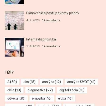
Plánovanie a postup tvorby plánov
4. 9. 2023
6 komentárov
Interná diagnostika
2. 8. 2023
6 komentárov
TÉMY
A
(58)
ako
(15)
analýza
(19)
analýza SWOT
(41)
ciele
(18)
diagnostika
(22)
digitalizácia
(15)
dôvera
(30)
empatia
(16)
etika
(16)