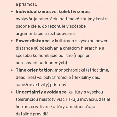
a priamosť.
Individualizmus vs. kolektivizmus
:
ovplyvňuje orientáciu na tímové záujmy kontra
osobné ciele, čo rezonuje v spôsobe
argumentácie a rozhodovania.
Power distance
: v kultúrach s vysokou power
distance sú očakávania ohľadom hierarchie a
spôsobu komunikácie odlišné (napr. pri
adresovaní nadriadených).
Time orientation
: monochronické (strict time,
deadlines) vs. polychronické (flexibilný čas,
súbežné aktivity) prístupy.
Uncertainty avoidance
: kultúry s vysokou
toleranciou neistoty viac riskujú inováciu, zatiaľ
čo konzervatívne kultúry uprednostňujú
detailné pravidlá.