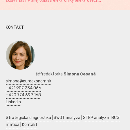
školy máš? V akej oblasti elektroniky (elektrotech...
KONTAKT
šéfredaktorka
Simona Česaná
simona@euroekonom.sk
+421 907 234 066
+420 774 699 168
LinkedIn
Strategická diagnostika
|
SWOT analýza
|
STEP analýza
|
BCG
matica
|
Kontakt