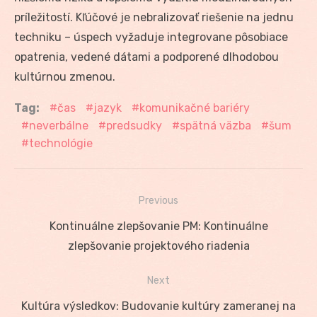
príležitostí. Kľúčové je nebralizovať riešenie na jednu
techniku – úspech vyžaduje integrovane pôsobiace
opatrenia, vedené dátami a podporené dlhodobou
kultúrnou zmenou.
Tag:
čas
jazyk
komunikačné bariéry
neverbálne
predsudky
spätná väzba
šum
technológie
Previous
Navigácia
Previous
Kontinuálne zlepšovanie PM: Kontinuálne
v
post:
zlepšovanie projektového riadenia
článku
Next
Next
Kultúra výsledkov: Budovanie kultúry zameranej na