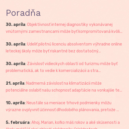
Poradňa
30. apríla
:
Objektívnosť internej diagnostiky vykonávanej
vnútornými zamestnancami môže byť kompromitovaná kvôli...
30. apríla
:
Udeliť pilotnú licenciu absolventom výhradne online
leteckej školy môže byť riskantné bez dostatočný...
30. apríla
:
Závislosť vidieckych oblastí od turizmu môže byť
problematická, ak to vedie k komercializácii a stra...
21. apríla
:
Nadmerná závislosť na klimatizácii môže
potenciálne oslabiť našu schopnosť adaptácie na vonkajšie te...
10. apríla
:
Neustále sa meniace trhové podmienky môžu
výrazne ovplyvniť účinnosť dlhodobého plánovania, pretože ...
5. februára
:
Ahoj, Marian, koľko máš rokov a aké skúsenosti a