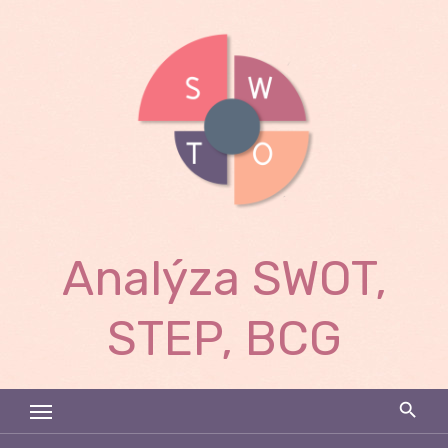
Skip
to
content
Analýza SWOT,
STEP, BCG