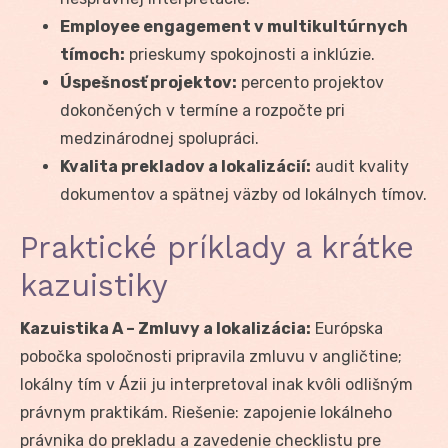
Employee engagement v multikultúrnych
tímoch:
prieskumy spokojnosti a inklúzie.
Úspešnosť projektov:
percento projektov
dokončených v termíne a rozpočte pri
medzinárodnej spolupráci.
Kvalita prekladov a lokalizácií:
audit kvality
dokumentov a spätnej väzby od lokálnych tímov.
Praktické príklady a krátke
kazuistiky
Kazuistika A – Zmluvy a lokalizácia:
Európska
pobočka spoločnosti pripravila zmluvu v angličtine;
lokálny tím v Ázii ju interpretoval inak kvôli odlišným
právnym praktikám. Riešenie: zapojenie lokálneho
právnika do prekladu a zavedenie checklistu pre