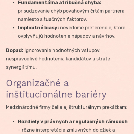
Fundamentálna atribučná chyba:
prisudzovanie chýb povahovým črtám partnera
namiesto situačných faktorov.
Implicitné biasy:
nevedomé preferencie, ktoré
ovplyvňujú hodnotenie nápadov a návrhov.
Dopad:
ignorovanie hodnotných vstupov,
nespravodlivé hodnotenia kandidátov a strate
synergií tímu.
Organizačné a
inštitucionálne bariéry
Medzinárodné firmy čelia aj štrukturálnym prekážkam:
Rozdiely v právnych a regulačných rámcoch
– rôzne interpretácie zmluvných doložiek a