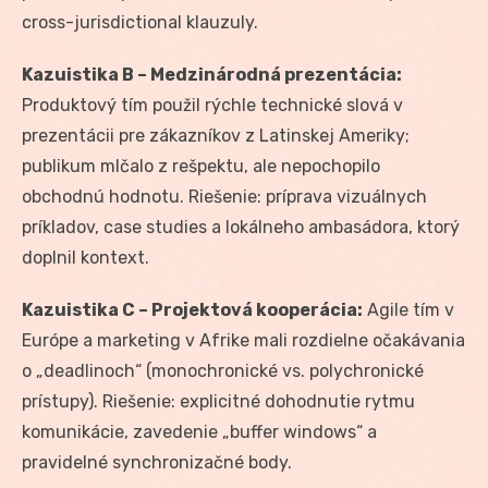
cross-jurisdictional klauzuly.
Kazuistika B – Medzinárodná prezentácia:
Produktový tím použil rýchle technické slová v
prezentácii pre zákazníkov z Latinskej Ameriky;
publikum mlčalo z rešpektu, ale nepochopilo
obchodnú hodnotu. Riešenie: príprava vizuálnych
príkladov, case studies a lokálneho ambasádora, ktorý
doplnil kontext.
Kazuistika C – Projektová kooperácia:
Agile tím v
Európe a marketing v Afrike mali rozdielne očakávania
o „deadlinoch“ (monochronické vs. polychronické
prístupy). Riešenie: explicitné dohodnutie rytmu
komunikácie, zavedenie „buffer windows“ a
pravidelné synchronizačné body.