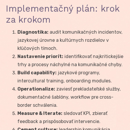
Implementačný plán: krok
za krokom
Diagnostika:
audit komunikačných incidentov,
jazykovej úrovne a kultúrnych rozdielov v
kľúčových tímoch.
Nastavenie priorít:
identifikovať najkritickejšie
trhy a procesy náchylné na komunikačné chyby.
Build capability:
jazykové programy,
intercultural training, onboarding modules.
Operationalize:
zaviesť prekladateľské služby,
dokumentačné šablóny, workflow pre cross-
border schválenia.
Measure & Iterate:
sledovať KPI, zbierať
feedback a prispôsobovať intervencie.
Cement culture:
leadership komunikácia,