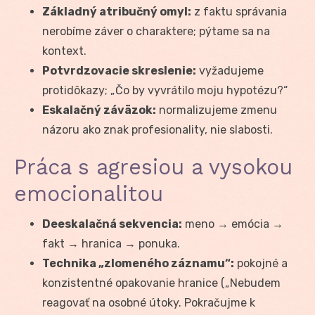
Základný atribučný omyl:
z faktu správania
nerobíme záver o charaktere; pýtame sa na
kontext.
Potvrdzovacie skreslenie:
vyžadujeme
protidôkazy; „Čo by vyvrátilo moju hypotézu?“
Eskalačný záväzok:
normalizujeme zmenu
názoru ako znak profesionality, nie slabosti.
Práca s agresiou a vysokou
emocionalitou
Deeskalačná sekvencia:
meno → emócia →
fakt → hranica → ponuka.
Technika „zlomeného záznamu“:
pokojné a
konzistentné opakovanie hranice („Nebudem
reagovať na osobné útoky. Pokračujme k