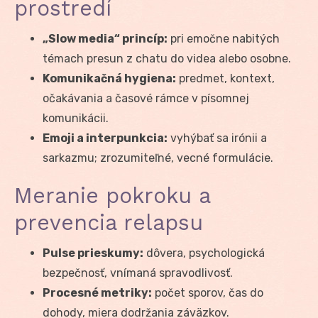
prostredí
„Slow media“ princíp:
pri emočne nabitých
témach presun z chatu do videa alebo osobne.
Komunikačná hygiena:
predmet, kontext,
očakávania a časové rámce v písomnej
komunikácii.
Emoji a interpunkcia:
vyhýbať sa irónii a
sarkazmu; zrozumiteľné, vecné formulácie.
Meranie pokroku a
prevencia relapsu
Pulse prieskumy:
dôvera, psychologická
bezpečnosť, vnímaná spravodlivosť.
Procesné metriky:
počet sporov, čas do
dohody, miera dodržania záväzkov.