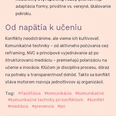
adaptácia formy, privátne vs. verejné, škálovanie
pokroku.
Od napätia k učeniu
Konflikty neodstránime, ale vieme ich kultivovať.
Komunikačné techniky – od aktívneho počúvania cez
reframing, NVC a princípové vyjednávanie až po
štruktúrovanú mediáciu – premieňajú polarizáciu na
učenie a inovácie. Kľúčom je disciplína procesu, dôraz
na potreby a transparentnosť dohôd. Takto sa konflikt
stáva motorom rozvoja jednotlivcov aj organizácií.
Tag:
facilitácia
komunikácia
komunikačné
komunikačné techniky pri konfliktoch
konflikt
mediácia
prevencia
pri