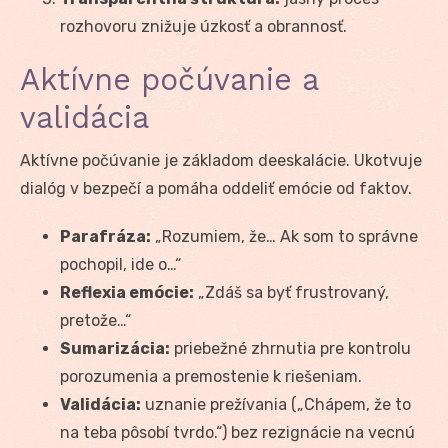
rozhovoru znižuje úzkosť a obrannosť.
Aktívne počúvanie a
validácia
Aktívne počúvanie je základom deeskalácie. Ukotvuje
dialóg v bezpečí a pomáha oddeliť emócie od faktov.
Parafráza:
„Rozumiem, že… Ak som to správne
pochopil, ide o…“
Reflexia emócie:
„Zdáš sa byť frustrovaný,
pretože…“
Sumarizácia:
priebežné zhrnutia pre kontrolu
porozumenia a premostenie k riešeniam.
Validácia:
uznanie prežívania („Chápem, že to
na teba pôsobí tvrdo.“) bez rezignácie na vecnú