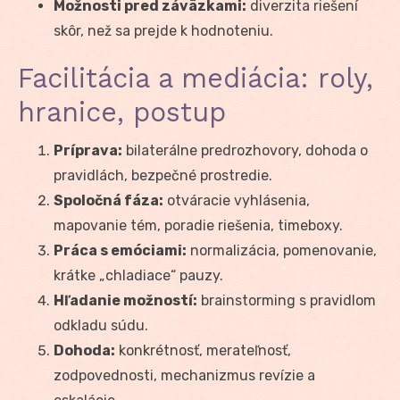
Možnosti pred záväzkami:
diverzita riešení
skôr, než sa prejde k hodnoteniu.
Facilitácia a mediácia: roly,
hranice, postup
Príprava:
bilaterálne predrozhovory, dohoda o
pravidlách, bezpečné prostredie.
Spoločná fáza:
otváracie vyhlásenia,
mapovanie tém, poradie riešenia, timeboxy.
Práca s emóciami:
normalizácia, pomenovanie,
krátke „chladiace“ pauzy.
Hľadanie možností:
brainstorming s pravidlom
odkladu súdu.
Dohoda:
konkrétnosť, merateľnosť,
zodpovednosti, mechanizmus revízie a