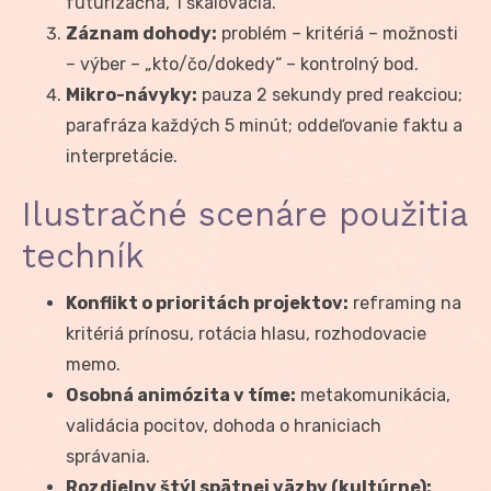
futurizačná, 1 škálovacia.
Záznam dohody:
problém – kritériá – možnosti
– výber – „kto/čo/dokedy“ – kontrolný bod.
Mikro-návyky:
pauza 2 sekundy pred reakciou;
parafráza každých 5 minút; oddeľovanie faktu a
interpretácie.
Ilustračné scenáre použitia
techník
Konflikt o prioritách projektov:
reframing na
kritériá prínosu, rotácia hlasu, rozhodovacie
memo.
Osobná animózita v tíme:
metakomunikácia,
validácia pocitov, dohoda o hraniciach
správania.
Rozdielny štýl spätnej väzby (kultúrne):