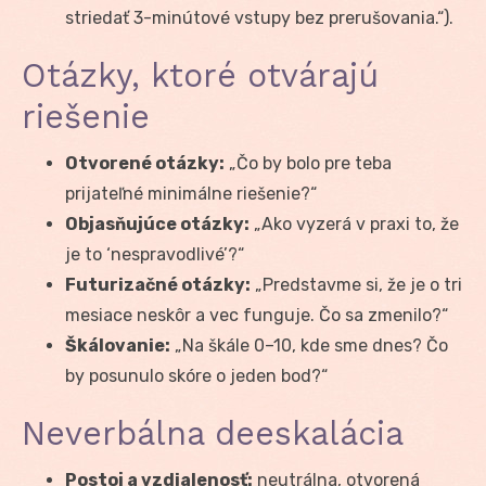
striedať 3-minútové vstupy bez prerušovania.“).
Otázky, ktoré otvárajú
riešenie
Otvorené otázky:
„Čo by bolo pre teba
prijateľné minimálne riešenie?“
Objasňujúce otázky:
„Ako vyzerá v praxi to, že
je to ‘nespravodlivé’?“
Futurizačné otázky:
„Predstavme si, že je o tri
mesiace neskôr a vec funguje. Čo sa zmenilo?“
Škálovanie:
„Na škále 0–10, kde sme dnes? Čo
by posunulo skóre o jeden bod?“
Neverbálna deeskalácia
Postoj a vzdialenosť:
neutrálna, otvorená