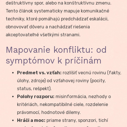
deštruktívny spor, alebo na konštruktívnu zmenu.
Tento článok systematicky mapuje komunikačné
techniky, ktoré pomáhajú predchádzať eskalácii,
obnovovať dôveru a nachádzať riešenia
akceptovateľné všetkými stranami.
Mapovanie konfliktu: od
symptómov k príčinám
Predmet vs. vzťah:
rozlíšiť vecnú rovinu (fakty,
úlohy, zdroje) od vzťahovej roviny (pocity,
status, rešpekt).
Polohy rozporu:
misinformácia, nezhody o
kritériách, nekompatibilné ciele, rozdelenie
právomocí, hodnotové dilemy.
Hráči a moc:
priame strany, sponzori, tichí