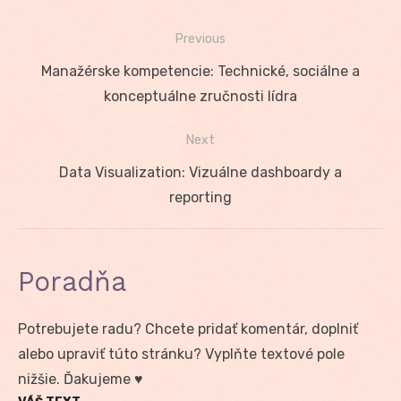
Previous
Navigácia
Previous
Manažérske kompetencie: Technické, sociálne a
v
post:
konceptuálne zručnosti lídra
článku
Next
Next
Data Visualization: Vizuálne dashboardy a
post:
reporting
Poradňa
Potrebujete radu? Chcete pridať komentár, doplniť
alebo upraviť túto stránku? Vyplňte textové pole
nižšie. Ďakujeme ♥