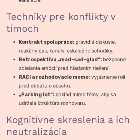
eskalácie.
Techniky pre konflikty v
tímoch
Kontrakt spolupráce:
pravidlá diskusie,
reakčný čas, kanály, eskalačné schodíky.
Retrospektíva „mad–sad–glad“:
bezpečné
zdieľanie emócií pred hľadaním riešení.
RACI a rozhodovacie memo:
vyjasnenie rolí
pred debatu o obsahu.
„Parking lot“:
odklad mimo témy, aby sa
udržala štruktúra rozhovoru.
Kognitívne skreslenia a ich
neutralizácia