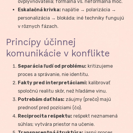
ovplyvňovatelia; formálna vs. neformálna moc.
Eskalačná krivka:
napätie → polarizácia →
personalizácia → blokáda; iné techniky fungujú
v rôznych fázach.
Princípy účinnej
komunikácie v konflikte
Separácia ľudí od problému:
kritizujeme
proces a správanie, nie identitu.
Fakty pred interpretáciami:
kalibrovať
spoločnú realitu skôr, než hľadáme vinu.
Potrebám dať hlas:
záujmy (prečo) majú
prednosť pred pozíciami (čo).
Reciprocita rešpektu:
rešpekt neznamená
súhlas; vytvára priestor na učenie.
Transparentná štruktúra:
jasný proces