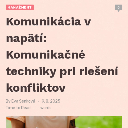
MANAŽMENT
0
Komunikácia v
napätí:
Komunikačné
techniky pri riešení
konfliktov
By
Eva Senková
Posted
9. 8. 2025
on
Time to Read:
-
words