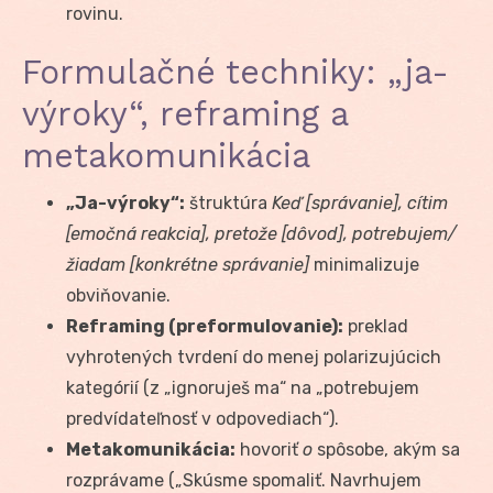
rovinu.
Formulačné techniky: „ja-
výroky“, reframing a
metakomunikácia
„Ja-výroky“:
štruktúra
Keď [správanie], cítim
[emočná reakcia], pretože [dôvod], potrebujem/
žiadam [konkrétne správanie]
minimalizuje
obviňovanie.
Reframing (preformulovanie):
preklad
vyhrotených tvrdení do menej polarizujúcich
kategórií (z „ignoruješ ma“ na „potrebujem
predvídateľnosť v odpovediach“).
Metakomunikácia:
hovoriť
o
spôsobe, akým sa
rozprávame („Skúsme spomaliť. Navrhujem