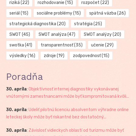
riziká
(22)
rozhodovanie
(15)
rozpočet
(22)
seriál
(15)
sociálne problémy
(15)
spätná väzba
(26)
strategická diagnostika
(20)
stratégia
(25)
SWOT
(45)
SWOT analýza
(47)
SWOT analýzy
(20)
swotka
(41)
transparentnosť
(35)
učenie
(29)
výsledky
(16)
zdroje
(19)
zodpovednosť
(15)
Poradňa
30. apríla
:
Objektívnosť internej diagnostiky vykonávanej
vnútornými zamestnancami môže byť kompromitovaná kvôli...
30. apríla
:
Udeliť pilotnú licenciu absolventom výhradne online
leteckej školy môže byť riskantné bez dostatočný...
30. apríla
:
Závislosť vidieckych oblastí od turizmu môže byť