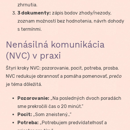
zhrnutia.
3 dokumenty:
zápis bodov zhody/nezody,
zoznam možností bez hodnotenia, návrh dohody
s termínmi.
Nenásilná komunikácia
(NVC) v praxi
Štyri kroky NVC: pozorovanie, pocit, potreba, prosba.
NVC redukuje obrannosť a pomáha pomenovať,
prečo
je téma dôležitá.
Pozorovanie:
„Na posledných dvoch poradách
sme prekročili čas o 20 minút.“
Pocit:
„Som zneistený…“
Potreba:
„Potrebujem predvídateľnosť a