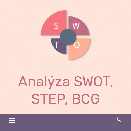
Skip
to
content
Analýza SWOT,
STEP, BCG