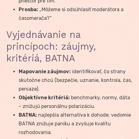
priestor pre tím.“
Prosba:
„Môžeme si odsúhlasiť moderátora a
časomerača?“
Vyjednávanie na
princípoch: záujmy,
kritériá, BATNA
Mapovanie záujmov:
identifikovať, čo strany
skutočne chcú (bezpečie, uznanie, kontrola, čas,
peniaze).
Objektívne kritériá:
benchmarky, normy, dáta
– znižujú personálnu polarizáciu.
BATNA:
najlepšia alternatíva k dohode; vedomie
BATNA znižuje paniku a zvyšuje kvalitu
rozhodovania.