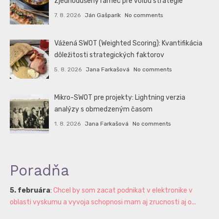
Zjednodušený rámec pre voľbu stratégie
7. 8. 2026
Ján Gašparík
No comments
Vážená SWOT (Weighted Scoring): Kvantifikácia
dôležitosti strategických faktorov
5. 8. 2026
Jana Farkašová
No comments
Mikro-SWOT pre projekty: Lightning verzia
analýzy s obmedzeným časom
1. 8. 2026
Jana Farkašová
No comments
Poradňa
5. februára
:
Chcel by som zacat podnikat v elektronike v
oblasti vyskumu a vyvoja schopnosi mam aj zrucnosti aj o...