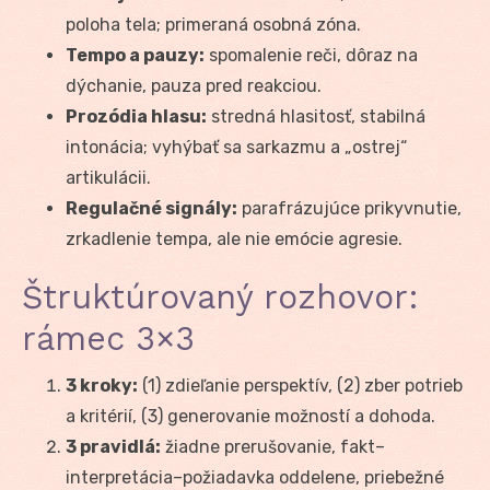
poloha tela; primeraná osobná zóna.
Tempo a pauzy:
spomalenie reči, dôraz na
dýchanie, pauza pred reakciou.
Prozódia hlasu:
stredná hlasitosť, stabilná
intonácia; vyhýbať sa sarkazmu a „ostrej“
artikulácii.
Regulačné signály:
parafrázujúce prikyvnutie,
zrkadlenie tempa, ale nie emócie agresie.
Štruktúrovaný rozhovor:
rámec 3×3
3 kroky:
(1) zdieľanie perspektív, (2) zber potrieb
a kritérií, (3) generovanie možností a dohoda.
3 pravidlá:
žiadne prerušovanie, fakt–
interpretácia–požiadavka oddelene, priebežné