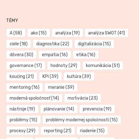
TÉMY
A
(58)
ako
(15)
analýza
(19)
analýza SWOT
(41)
ciele
(18)
diagnostika
(22)
digitalizácia
(15)
dôvera
(30)
empatia
(16)
etika
(16)
governance
(17)
hodnoty
(29)
komunikácia
(51)
koučing
(21)
KPI
(39)
kultúra
(39)
mentoring
(16)
meranie
(39)
moderná spoločnosť
(14)
motivácia
(23)
nástroje
(19)
plánovanie
(14)
prevencia
(19)
problémy
(15)
problémy modernej spoločnosti
(15)
procesy
(29)
reporting
(21)
riadenie
(15)