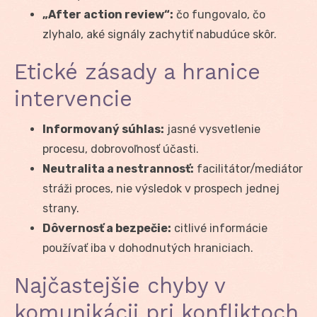
„After action review“:
čo fungovalo, čo
zlyhalo, aké signály zachytiť nabudúce skôr.
Etické zásady a hranice
intervencie
Informovaný súhlas:
jasné vysvetlenie
procesu, dobrovoľnosť účasti.
Neutralita a nestrannosť:
facilitátor/mediátor
stráži proces, nie výsledok v prospech jednej
strany.
Dôvernosť a bezpečie:
citlivé informácie
používať iba v dohodnutých hraniciach.
Najčastejšie chyby v
komunikácii pri konfliktoch