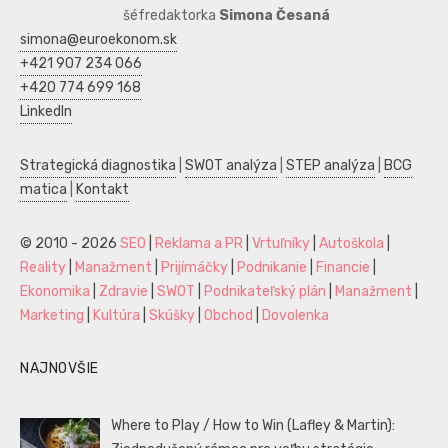
šéfredaktorka
Simona Česaná
simona@euroekonom.sk
+421 907 234 066
+420 774 699 168
LinkedIn
Strategická diagnostika
|
SWOT analýza
|
STEP analýza
|
BCG
matica
|
Kontakt
© 2010 - 2026
SEO
|
Reklama a PR
|
Vrtuľníky
|
Autoškola
|
Reality
|
Manažment
|
Prijímáčky
|
Podnikanie
|
Financie
|
Ekonomika
|
Zdravie
|
SWOT
|
Podnikateľský plán
|
Manažment
|
Marketing
|
Kultúra
|
Skúšky
|
Obchod
|
Dovolenka
NAJNOVŠIE
Where to Play / How to Win (Lafley & Martin):