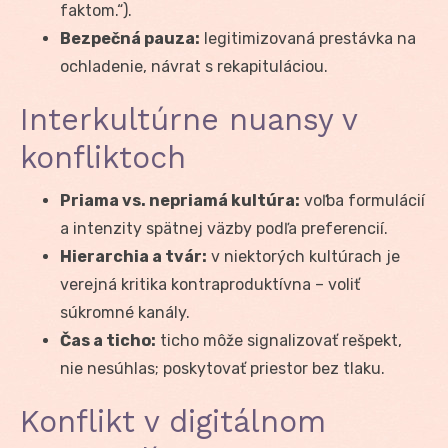
faktom.“).
Bezpečná pauza:
legitimizovaná prestávka na
ochladenie, návrat s rekapituláciou.
Interkultúrne nuansy v
konfliktoch
Priama vs. nepriamá kultúra:
voľba formulácií
a intenzity spätnej väzby podľa preferencií.
Hierarchia a tvár:
v niektorých kultúrach je
verejná kritika kontraproduktívna – voliť
súkromné kanály.
Čas a ticho:
ticho môže signalizovať rešpekt,
nie nesúhlas; poskytovať priestor bez tlaku.
Konflikt v digitálnom