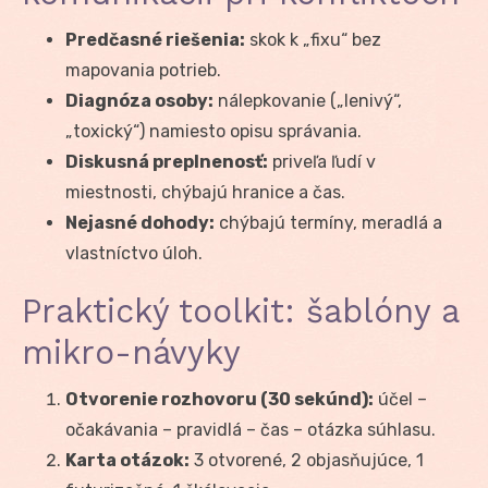
Predčasné riešenia:
skok k „fixu“ bez
mapovania potrieb.
Diagnóza osoby:
nálepkovanie („lenivý“,
„toxický“) namiesto opisu správania.
Diskusná preplnenosť:
priveľa ľudí v
miestnosti, chýbajú hranice a čas.
Nejasné dohody:
chýbajú termíny, meradlá a
vlastníctvo úloh.
Praktický toolkit: šablóny a
mikro-návyky
Otvorenie rozhovoru (30 sekúnd):
účel –
očakávania – pravidlá – čas – otázka súhlasu.
Karta otázok:
3 otvorené, 2 objasňujúce, 1