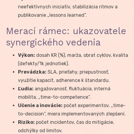
neefektívnych iniciatív, stabilizácia ritmov a
publikovanie „lessons learned“.
Merací rámec: ukazovatele
synergického vedenia
Výkon:
dosah KR (%), marža, obrat cyklov, kvalita
(defekty/1k jednotiek).
Prevádzka:
SLA, prieťahy, priepustnosť,
využitie kapacít, adherence k štandardu.
Ľudia:
angažovanosť, fluktuácia, interná
mobilita, „time-to-competence“.
Učenie a inovácie:
počet experimentov, „time-
to-decision“, miera implementovaných zlepšení.
Riziko:
počet incidentov, čas do mitigácie,
odchýlky od limitov.