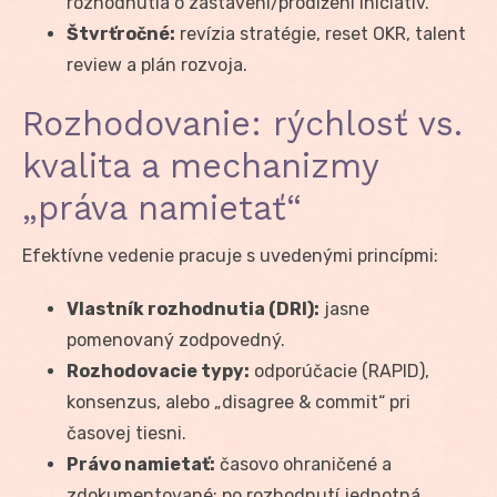
rozhodnutia o zastavení/prodlžení iniciatív.
Štvrťročné:
revízia stratégie, reset OKR, talent
review a plán rozvoja.
Rozhodovanie: rýchlosť vs.
kvalita a mechanizmy
„práva namietať“
Efektívne vedenie pracuje s uvedenými princípmi:
Vlastník rozhodnutia (DRI):
jasne
pomenovaný zodpovedný.
Rozhodovacie typy:
odporúčacie (RAPID),
konsenzus, alebo „disagree & commit“ pri
časovej tiesni.
Právo namietať:
časovo ohraničené a
zdokumentované; po rozhodnutí jednotná