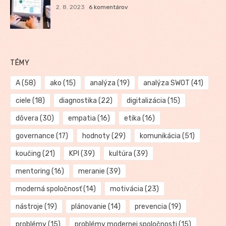
2. 8. 2023
6 komentárov
TÉMY
A
(58)
ako
(15)
analýza
(19)
analýza SWOT
(41)
ciele
(18)
diagnostika
(22)
digitalizácia
(15)
dôvera
(30)
empatia
(16)
etika
(16)
governance
(17)
hodnoty
(29)
komunikácia
(51)
koučing
(21)
KPI
(39)
kultúra
(39)
mentoring
(16)
meranie
(39)
moderná spoločnosť
(14)
motivácia
(23)
nástroje
(19)
plánovanie
(14)
prevencia
(19)
problémy
(15)
problémy modernej spoločnosti
(15)