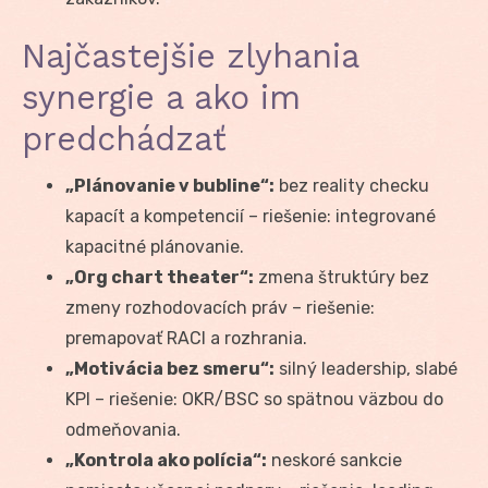
Najčastejšie zlyhania
synergie a ako im
predchádzať
„Plánovanie v bubline“:
bez reality checku
kapacít a kompetencií – riešenie: integrované
kapacitné plánovanie.
„Org chart theater“:
zmena štruktúry bez
zmeny rozhodovacích práv – riešenie:
premapovať RACI a rozhrania.
„Motivácia bez smeru“:
silný leadership, slabé
KPI – riešenie: OKR/BSC so spätnou väzbou do
odmeňovania.
„Kontrola ako polícia“:
neskoré sankcie