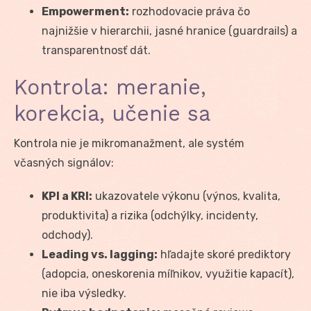
Empowerment:
rozhodovacie práva čo
najnižšie v hierarchii, jasné hranice (guardrails) a
transparentnosť dát.
Kontrola: meranie,
korekcia, učenie sa
Kontrola nie je mikromanažment, ale systém
včasných signálov:
KPI a KRI:
ukazovatele výkonu (výnos, kvalita,
produktivita) a rizika (odchýlky, incidenty,
odchody).
Leading vs. lagging:
hľadajte skoré prediktory
(adopcia, oneskorenia míľnikov, využitie kapacít),
nie iba výsledky.