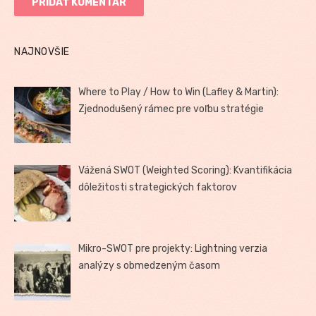
NAJNOVŠIE
Where to Play / How to Win (Lafley & Martin):
Zjednodušený rámec pre voľbu stratégie
Vážená SWOT (Weighted Scoring): Kvantifikácia
dôležitosti strategických faktorov
Mikro-SWOT pre projekty: Lightning verzia
analýzy s obmedzeným časom