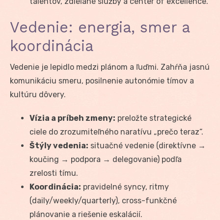
talentov, zdieľané služby a center of excellence.
Vedenie: energia, smer a
koordinácia
Vedenie je lepidlo medzi plánom a ľuďmi. Zahŕňa jasnú
komunikáciu smeru, posilnenie autonómie tímov a
kultúru dôvery.
Vízia a príbeh zmeny:
preložte strategické
ciele do zrozumiteľného naratívu „prečo teraz“.
Štýly vedenia:
situačné vedenie (direktívne →
koučing → podpora → delegovanie) podľa
zrelosti tímu.
Koordinácia:
pravidelné syncy, ritmy
(daily/weekly/quarterly), cross-funkčné
plánovanie a riešenie eskalácií.