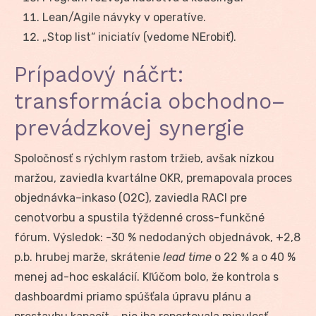
Lean/Agile návyky v operatíve.
„Stop list“ iniciatív (vedome NErobiť).
Prípadový náčrt:
transformácia obchodno–
prevádzkovej synergie
Spoločnosť s rýchlym rastom tržieb, avšak nízkou
maržou, zaviedla kvartálne OKR, premapovala proces
objednávka–inkaso (O2C), zaviedla RACI pre
cenotvorbu a spustila týždenné cross-funkčné
fórum. Výsledok: -30 % nedodaných objednávok, +2,8
p.b. hrubej marže, skrátenie
lead time
o 22 % a o 40 %
menej ad-hoc eskalácií. Kľúčom bolo, že kontrola s
dashboardmi priamo spúšťala úpravu plánu a