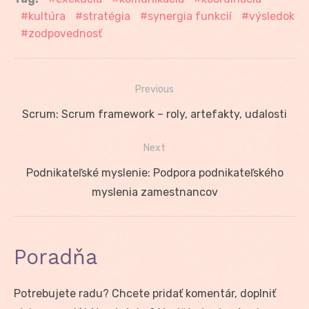
kultúra
stratégia
synergia funkcií
výsledok
zodpovednosť
Previous
Navigácia
Previous
Scrum: Scrum framework – roly, artefakty, udalosti
v
post:
Next
článku
Next
Podnikateľské myslenie: Podpora podnikateľského
post:
myslenia zamestnancov
Poradňa
Potrebujete radu? Chcete pridať komentár, doplniť