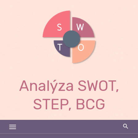
Skip
to
content
Analýza SWOT,
STEP, BCG