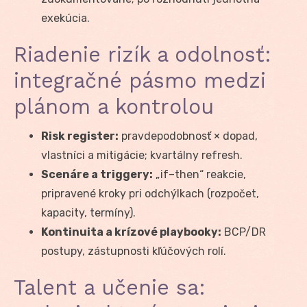
exekúcia.
Riadenie rizík a odolnosť:
integračné pásmo medzi
plánom a kontrolou
Risk register:
pravdepodobnosť × dopad,
vlastníci a mitigácie; kvartálny refresh.
Scenáre a triggery:
„if–then“ reakcie,
pripravené kroky pri odchýlkach (rozpočet,
kapacity, termíny).
Kontinuita a krízové playbooky:
BCP/DR
postupy, zástupnosti kľúčových rolí.
Talent a učenie sa: