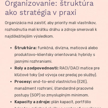
Organizovanie: štruktúra
ako stratégia v praxi
Organizácia má zaistiť, aby priority mali vlastníkov,
rozhodnutia mali krátku dráhu a zdroje smerovali k
najdôležitejším výsledkom.
Štruktúra:
funkčná, divízna, maticová alebo
produktovo–klientsky orientovaná; hybridy s
jasnými rozhraniami.
Roly a zodpovednosti:
RACI/DACI matice pre
kľúčové toky (od vývoja cez predaj po služby).
Procesy:
end-to-end vlastníctvo (E2E),
manažment rozhraní, štandardné pracovné
postupy (SOP) so zmysluplným minimom.
Kapacity a zdroje:
plán kapacít, portfólio