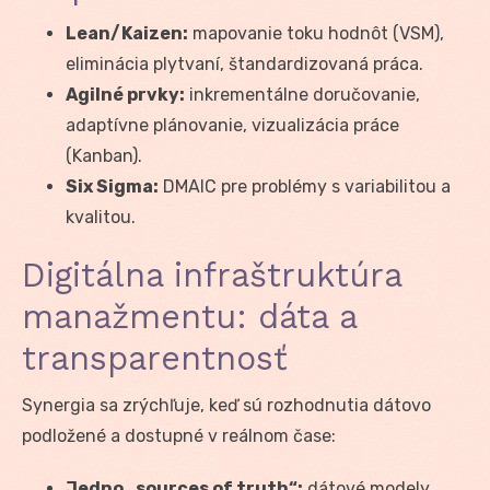
Lean/Kaizen:
mapovanie toku hodnôt (VSM),
eliminácia plytvaní, štandardizovaná práca.
Agilné prvky:
inkrementálne doručovanie,
adaptívne plánovanie, vizualizácia práce
(Kanban).
Six Sigma:
DMAIC pre problémy s variabilitou a
kvalitou.
Digitálna infraštruktúra
manažmentu: dáta a
transparentnosť
Synergia sa zrýchľuje, keď sú rozhodnutia dátovo
podložené a dostupné v reálnom čase:
Jedno „sources of truth“:
dátové modely,