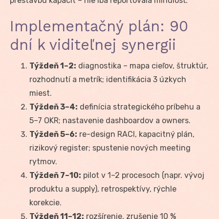
prestavbu kapacít – nie iba reportovala minulosť.
Implementačný plán: 90
dní k viditeľnej synergii
Týždeň 1–2:
diagnostika – mapa cieľov, štruktúr,
rozhodnutí a metrík; identifikácia 3 úzkych
miest.
Týždeň 3–4:
definícia strategického príbehu a
5–7 OKR; nastavenie dashboardov a owners.
Týždeň 5–6:
re-design RACI, kapacitný plán,
rizikový register; spustenie nových meeting
rytmov.
Týždeň 7–10:
pilot v 1–2 procesoch (napr. vývoj
produktu a supply), retrospektívy, rýchle
korekcie.
Týždeň 11–12:
rozšírenie, zrušenie 10 %