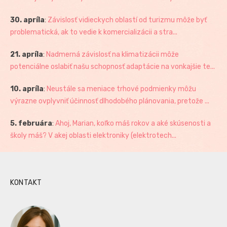
30. apríla
:
Závislosť vidieckych oblastí od turizmu môže byť
problematická, ak to vedie k komercializácii a stra...
21. apríla
:
Nadmerná závislosť na klimatizácii môže
potenciálne oslabiť našu schopnosť adaptácie na vonkajšie te...
10. apríla
:
Neustále sa meniace trhové podmienky môžu
výrazne ovplyvniť účinnosť dlhodobého plánovania, pretože ...
5. februára
:
Ahoj, Marian, koľko máš rokov a aké skúsenosti a
školy máš? V akej oblasti elektroniky (elektrotech...
KONTAKT