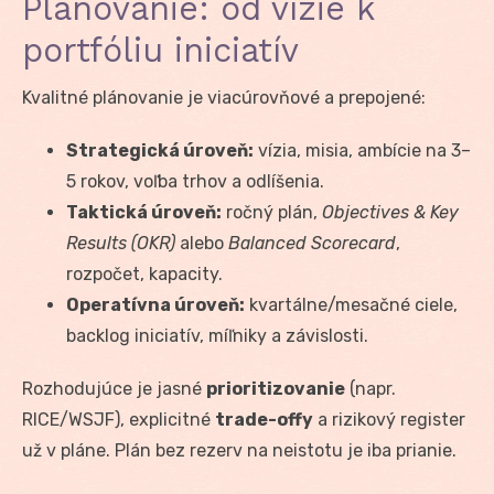
Plánovanie: od vízie k
portfóliu iniciatív
Kvalitné plánovanie je viacúrovňové a prepojené:
Strategická úroveň:
vízia, misia, ambície na 3–
5 rokov, voľba trhov a odlíšenia.
Taktická úroveň:
ročný plán,
Objectives & Key
Results (OKR)
alebo
Balanced Scorecard
,
rozpočet, kapacity.
Operatívna úroveň:
kvartálne/mesačné ciele,
backlog iniciatív, míľniky a závislosti.
Rozhodujúce je jasné
prioritizovanie
(napr.
RICE/WSJF), explicitné
trade-offy
a rizikový register
už v pláne. Plán bez rezerv na neistotu je iba prianie.