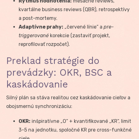
Rytmus hodnotenia:
mesačné reviews,
kvartálne business reviews (QBR), retrospektívy
a post-mortemy.
Adaptívne prahy:
„červené línie“ a
pre-
triggerované
korekcie (zastaviť projekt,
reprofilovať rozpočet).
Preklad stratégie do
prevádzky: OKR, BSC a
kaskádovanie
Silný plán sa stáva realitou cez kaskádovanie cieľov a
obojsmernú synchronizáciu:
OKR:
inšpiratívne „O“ + kvantifikované „KR“, limit
3–5 na jednotku, spoločné KR pre cross-funkčné
ciele.