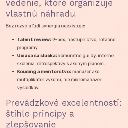
vedenie, ktoré organizuje
vlastnú náhradu
Bez rozvoja ľudí synergia neexistuje:
Talent review:
9-box, nástupníctvo, rotačné
programy.
Učiaca sa slučka:
komunitné guildy, interné
školenia, retrospektívy s akčným plánom.
Koučing a mentorstvo:
manažér ako
multiplikátor výkonu, nie mikromanažér
výsledkov.
Prevádzkové excelentnosti:
štíhle princípy a
zlepšovanie