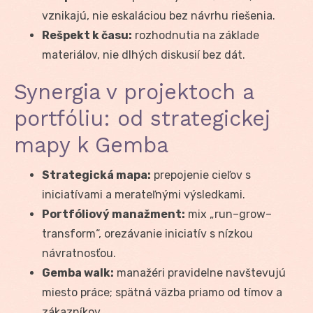
vznikajú, nie eskaláciou bez návrhu riešenia.
Rešpekt k času:
rozhodnutia na základe
materiálov, nie dlhých diskusií bez dát.
Synergia v projektoch a
portfóliu: od strategickej
mapy k Gemba
Strategická mapa:
prepojenie cieľov s
iniciatívami a merateľnými výsledkami.
Portfóliový manažment:
mix „run–grow–
transform“, orezávanie iniciatív s nízkou
návratnosťou.
Gemba walk:
manažéri pravidelne navštevujú
miesto práce; spätná väzba priamo od tímov a
zákazníkov.