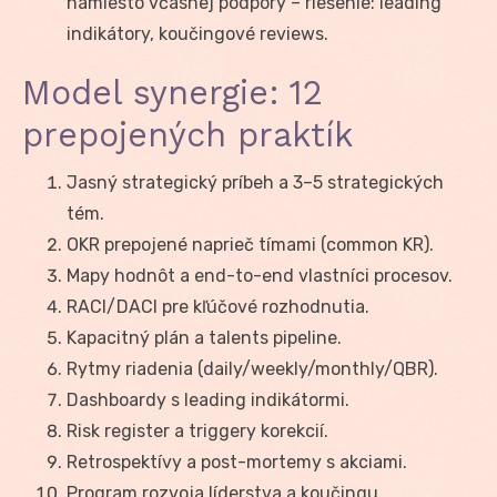
namiesto včasnej podpory – riešenie: leading
indikátory, koučingové reviews.
Model synergie: 12
prepojených praktík
Jasný strategický príbeh a 3–5 strategických
tém.
OKR prepojené naprieč tímami (common KR).
Mapy hodnôt a end-to-end vlastníci procesov.
RACI/DACI pre kľúčové rozhodnutia.
Kapacitný plán a talents pipeline.
Rytmy riadenia (daily/weekly/monthly/QBR).
Dashboardy s leading indikátormi.
Risk register a triggery korekcií.
Retrospektívy a post-mortemy s akciami.
Program rozvoja líderstva a koučingu.