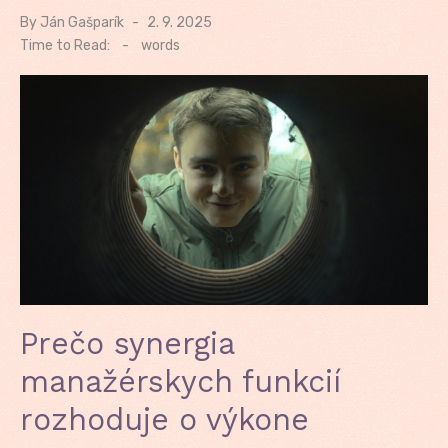
By
Ján Gašparík
Posted
2. 9. 2025
on
Time to Read:
-
words
Prečo synergia
manažérskych funkcií
rozhoduje o výkone