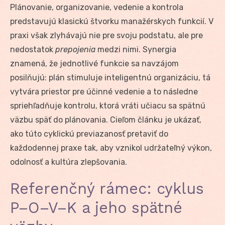
Plánovanie, organizovanie, vedenie a kontrola
predstavujú klasickú štvorku manažérskych funkcií. V
praxi však zlyhávajú nie pre svoju podstatu, ale pre
nedostatok
prepojenia
medzi nimi. Synergia
znamená, že jednotlivé funkcie sa navzájom
posilňujú: plán stimuluje inteligentnú organizáciu, tá
vytvára priestor pre účinné vedenie a to následne
spriehľadňuje kontrolu, ktorá vráti učiacu sa spätnú
väzbu späť do plánovania. Cieľom článku je ukázať,
ako túto cyklickú previazanosť pretaviť do
každodennej praxe tak, aby vznikol udržateľný výkon,
odolnosť a kultúra zlepšovania.
Referenčný rámec: cyklus
P–O–V–K a jeho spätné