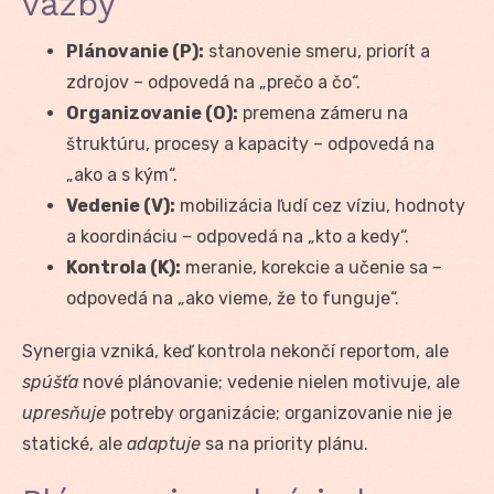
väzby
Plánovanie (P):
stanovenie smeru, priorít a
zdrojov – odpovedá na „prečo a čo“.
Organizovanie (O):
premena zámeru na
štruktúru, procesy a kapacity – odpovedá na
„ako a s kým“.
Vedenie (V):
mobilizácia ľudí cez víziu, hodnoty
a koordináciu – odpovedá na „kto a kedy“.
Kontrola (K):
meranie, korekcie a učenie sa –
odpovedá na „ako vieme, že to funguje“.
Synergia vzniká, keď kontrola nekončí reportom, ale
spúšťa
nové plánovanie; vedenie nielen motivuje, ale
upresňuje
potreby organizácie; organizovanie nie je
statické, ale
adaptuje
sa na priority plánu.