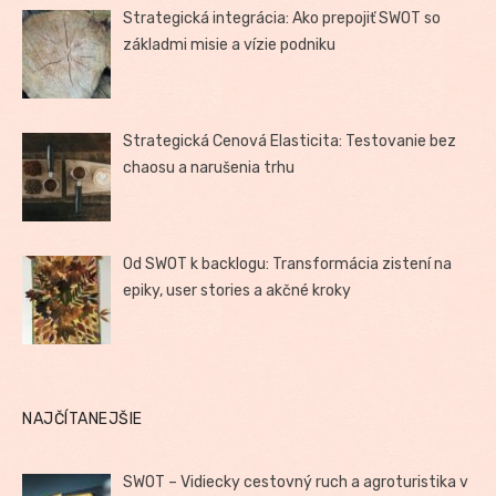
Strategická integrácia: Ako prepojiť SWOT so
základmi misie a vízie podniku
Strategická Cenová Elasticita: Testovanie bez
chaosu a narušenia trhu
Od SWOT k backlogu: Transformácia zistení na
epiky, user stories a akčné kroky
NAJČÍTANEJŠIE
SWOT – Vidiecky cestovný ruch a agroturistika v