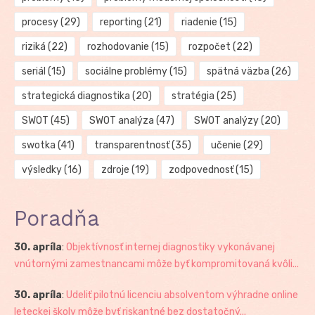
procesy
(29)
reporting
(21)
riadenie
(15)
riziká
(22)
rozhodovanie
(15)
rozpočet
(22)
seriál
(15)
sociálne problémy
(15)
spätná väzba
(26)
strategická diagnostika
(20)
stratégia
(25)
SWOT
(45)
SWOT analýza
(47)
SWOT analýzy
(20)
swotka
(41)
transparentnosť
(35)
učenie
(29)
výsledky
(16)
zdroje
(19)
zodpovednosť
(15)
Poradňa
30. apríla
:
Objektívnosť internej diagnostiky vykonávanej
vnútornými zamestnancami môže byť kompromitovaná kvôli...
30. apríla
:
Udeliť pilotnú licenciu absolventom výhradne online
leteckej školy môže byť riskantné bez dostatočný...