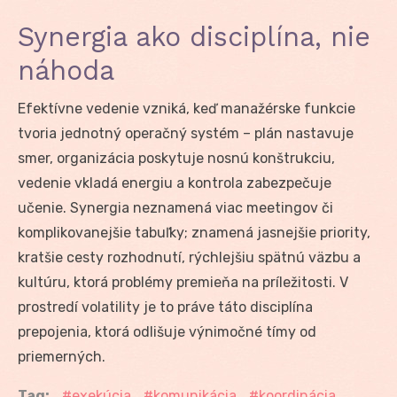
Synergia ako disciplína, nie
náhoda
Efektívne vedenie vzniká, keď manažérske funkcie
tvoria jednotný operačný systém – plán nastavuje
smer, organizácia poskytuje nosnú konštrukciu,
vedenie vkladá energiu a kontrola zabezpečuje
učenie. Synergia neznamená viac meetingov či
komplikovanejšie tabuľky; znamená jasnejšie priority,
kratšie cesty rozhodnutí, rýchlejšiu spätnú väzbu a
kultúru, ktorá problémy premieňa na príležitosti. V
prostredí volatility je to práve táto disciplína
prepojenia, ktorá odlišuje výnimočné tímy od
priemerných.
Tag:
exekúcia
komunikácia
koordinácia