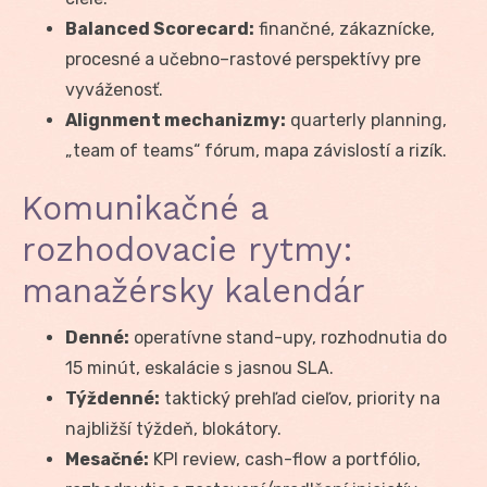
Balanced Scorecard:
finančné, zákaznícke,
procesné a učebno–rastové perspektívy pre
vyváženosť.
Alignment mechanizmy:
quarterly planning,
„team of teams“ fórum, mapa závislostí a rizík.
Komunikačné a
rozhodovacie rytmy:
manažérsky kalendár
Denné:
operatívne stand-upy, rozhodnutia do
15 minút, eskalácie s jasnou SLA.
Týždenné:
taktický prehľad cieľov, priority na
najbližší týždeň, blokátory.
Mesačné:
KPI review, cash-flow a portfólio,