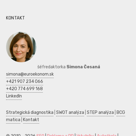
KONTAKT
šéfredaktorka
Simona Česaná
simona@euroekonom.sk
+421 907 234 066
+420 774 699 168
LinkedIn
Strategická diagnostika
|
SWOT analýza
|
STEP analýza
|
BCG
matica
|
Kontakt