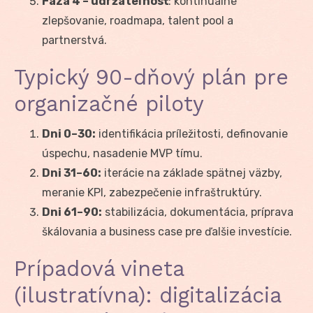
Fáza 4 – udržateľnosť
: kontinuálne
zlepšovanie, roadmapa, talent pool a
partnerstvá.
Typický 90-dňový plán pre
organizačné piloty
Dni 0–30:
identifikácia príležitosti, definovanie
úspechu, nasadenie MVP tímu.
Dni 31–60:
iterácie na základe spätnej väzby,
meranie KPI, zabezpečenie infraštruktúry.
Dni 61–90:
stabilizácia, dokumentácia, príprava
škálovania a business case pre ďalšie investície.
Prípadová vineta
(ilustratívna): digitalizácia