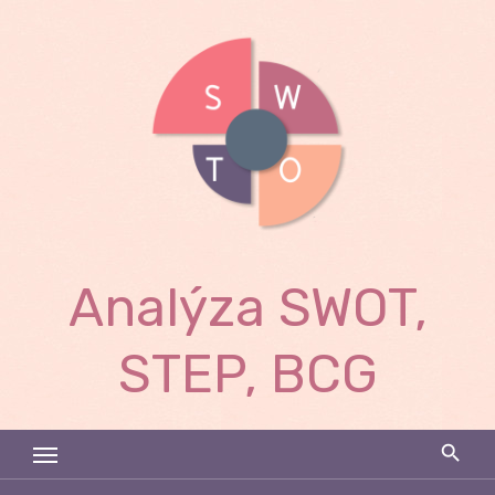
Skip
to
content
Analýza SWOT,
STEP, BCG