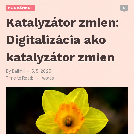
MANAŽMENT
0
Katalyzátor zmien:
Digitalizácia ako
katalyzátor zmien
By
Dalimil
Posted
5. 5. 2025
on
Time to Read:
-
words