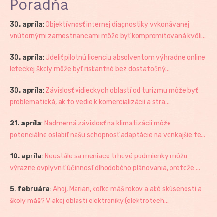
Poradňa
30. apríla
:
Objektívnosť internej diagnostiky vykonávanej
vnútornými zamestnancami môže byť kompromitovaná kvôli...
30. apríla
:
Udeliť pilotnú licenciu absolventom výhradne online
leteckej školy môže byť riskantné bez dostatočný...
30. apríla
:
Závislosť vidieckych oblastí od turizmu môže byť
problematická, ak to vedie k komercializácii a stra...
21. apríla
:
Nadmerná závislosť na klimatizácii môže
potenciálne oslabiť našu schopnosť adaptácie na vonkajšie te...
10. apríla
:
Neustále sa meniace trhové podmienky môžu
výrazne ovplyvniť účinnosť dlhodobého plánovania, pretože ...
5. februára
:
Ahoj, Marian, koľko máš rokov a aké skúsenosti a
školy máš? V akej oblasti elektroniky (elektrotech...