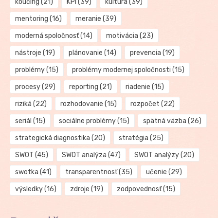
koučing
(21)
KPI
(39)
kultúra
(39)
mentoring
(16)
meranie
(39)
moderná spoločnosť
(14)
motivácia
(23)
nástroje
(19)
plánovanie
(14)
prevencia
(19)
problémy
(15)
problémy modernej spoločnosti
(15)
procesy
(29)
reporting
(21)
riadenie
(15)
riziká
(22)
rozhodovanie
(15)
rozpočet
(22)
seriál
(15)
sociálne problémy
(15)
spätná väzba
(26)
strategická diagnostika
(20)
stratégia
(25)
SWOT
(45)
SWOT analýza
(47)
SWOT analýzy
(20)
swotka
(41)
transparentnosť
(35)
učenie
(29)
výsledky
(16)
zdroje
(19)
zodpovednosť
(15)