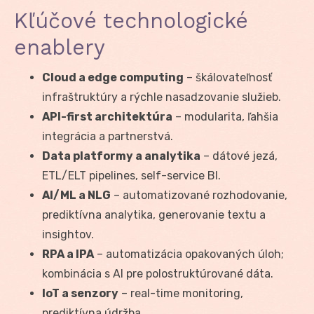
Kľúčové technologické
enablery
Cloud a edge computing
– škálovateľnosť
infraštruktúry a rýchle nasadzovanie služieb.
API-first architektúra
– modularita, ľahšia
integrácia a partnerstvá.
Data platformy a analytika
– dátové jezá,
ETL/ELT pipelines, self-service BI.
AI/ML a NLG
– automatizované rozhodovanie,
prediktívna analytika, generovanie textu a
insightov.
RPA a IPA
– automatizácia opakovaných úloh;
kombinácia s AI pre polostruktúrované dáta.
IoT a senzory
– real-time monitoring,
prediktívna údržba.