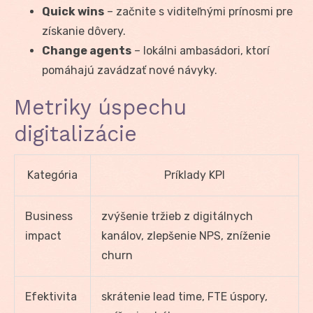
Quick wins
– začnite s viditeľnými prínosmi pre
získanie dôvery.
Change agents
– lokálni ambasádori, ktorí
pomáhajú zavádzať nové návyky.
Metriky úspechu
digitalizácie
Kategória
Príklady KPI
Business
zvýšenie tržieb z digitálnych
impact
kanálov, zlepšenie NPS, zníženie
churn
Efektivita
skrátenie lead time, FTE úspory,