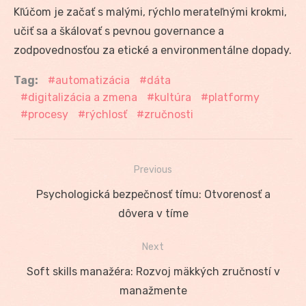
Kľúčom je začať s malými, rýchlo merateľnými krokmi,
učiť sa a škálovať s pevnou governance a
zodpovednosťou za etické a environmentálne dopady.
Tag:
automatizácia
dáta
digitalizácia a zmena
kultúra
platformy
procesy
rýchlosť
zručnosti
Previous
Navigácia
Previous
Psychologická bezpečnosť tímu: Otvorenosť a
v
post:
dôvera v tíme
článku
Next
Next
Soft skills manažéra: Rozvoj mäkkých zručností v
post:
manažmente