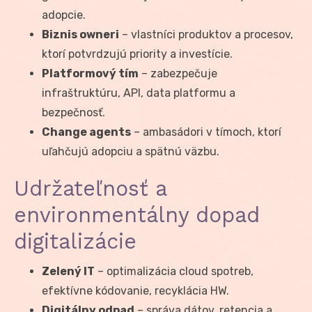
adopcie.
Biznis owneri
– vlastníci produktov a procesov,
ktorí potvrdzujú priority a investície.
Platformový tím
– zabezpečuje
infraštruktúru, API, data platformu a
bezpečnosť.
Change agents
– ambasádori v tímoch, ktorí
uľahčujú adopciu a spätnú väzbu.
Udržateľnosť a
environmentálny dopad
digitalizácie
Zelený IT
– optimalizácia cloud spotreb,
efektívne kódovanie, recyklácia HW.
Digitálny odpad
– správa dátov, retencia a