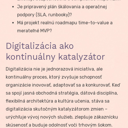
Je pripravený plán škálovania a operačnej
podpory (SLA, runbooky)?
Má projekt realnú roadmapu time-to-value a
merateľné MVP?
Digitalizácia ako
kontinuálny katalyzátor
Digitalizácia nie je jednorazová iniciatíva, ale
kontinuálny proces, ktorý zvyšuje schopnosť
organizácie inovovať, adaptovať sa a konkurovať. Keď
sa spojí jasná obchodná stratégia, dátová disciplína,
flexibilná architektúra a kultúra učenia, stáva sa
digitalizácia skutočným katalyzátorom zmien –
urýchľuje vývoj nových služieb, zlepšuje zákaznícku
skúsenosť a buduje odolnosť voči trhovým šokom.