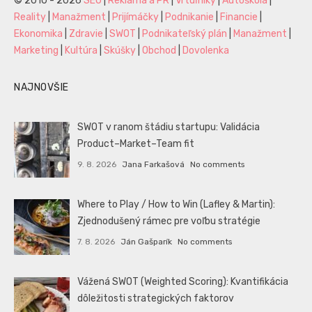
© 2010 - 2026
SEO
|
Reklama a PR
|
Vrtuľníky
|
Autoškola
|
Reality
|
Manažment
|
Prijímáčky
|
Podnikanie
|
Financie
|
Ekonomika
|
Zdravie
|
SWOT
|
Podnikateľský plán
|
Manažment
|
Marketing
|
Kultúra
|
Skúšky
|
Obchod
|
Dovolenka
NAJNOVŠIE
SWOT v ranom štádiu startupu: Validácia
Product–Market–Team fit
9. 8. 2026
Jana Farkašová
No comments
Where to Play / How to Win (Lafley & Martin):
Zjednodušený rámec pre voľbu stratégie
7. 8. 2026
Ján Gašparík
No comments
Vážená SWOT (Weighted Scoring): Kvantifikácia
dôležitosti strategických faktorov