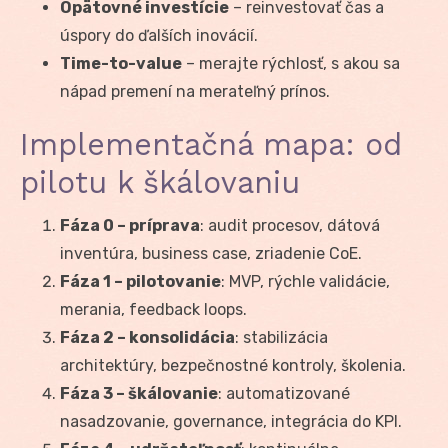
Opätovné investície
– reinvestovať čas a
úspory do ďalších inovácií.
Time-to-value
– merajte rýchlosť, s akou sa
nápad premení na merateľný prínos.
Implementačná mapa: od
pilotu k škálovaniu
Fáza 0 – príprava
: audit procesov, dátová
inventúra, business case, zriadenie CoE.
Fáza 1 – pilotovanie
: MVP, rýchle validácie,
merania, feedback loops.
Fáza 2 – konsolidácia
: stabilizácia
architektúry, bezpečnostné kontroly, školenia.
Fáza 3 – škálovanie
: automatizované
nasadzovanie, governance, integrácia do KPI.