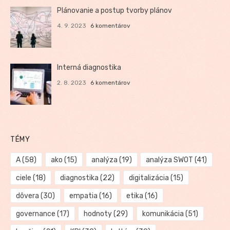
Plánovanie a postup tvorby plánov
4. 9. 2023
6 komentárov
Interná diagnostika
2. 8. 2023
6 komentárov
TÉMY
A
(58)
ako
(15)
analýza
(19)
analýza SWOT
(41)
ciele
(18)
diagnostika
(22)
digitalizácia
(15)
dôvera
(30)
empatia
(16)
etika
(16)
governance
(17)
hodnoty
(29)
komunikácia
(51)