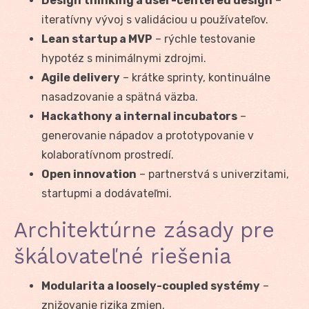
Design thinking a user-centered design
–
iteratívny vývoj s validáciou u používateľov.
Lean startup a MVP
– rýchle testovanie
hypotéz s minimálnymi zdrojmi.
Agile delivery
– krátke sprinty, kontinuálne
nasadzovanie a spätná väzba.
Hackathony a internal incubators
–
generovanie nápadov a prototypovanie v
kolaboratívnom prostredí.
Open innovation
– partnerstvá s univerzitami,
startupmi a dodávateľmi.
Architektúrne zásady pre
škálovateľné riešenia
Modularita a loosely-coupled systémy
–
znižovanie rizika zmien.