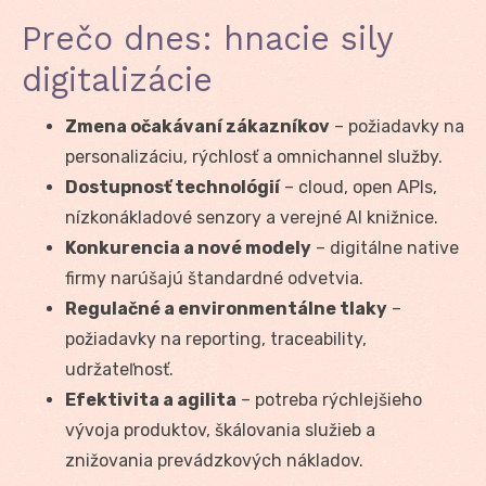
Prečo dnes: hnacie sily
digitalizácie
Zmena očakávaní zákazníkov
– požiadavky na
personalizáciu, rýchlosť a omnichannel služby.
Dostupnosť technológií
– cloud, open APIs,
nízkonákladové senzory a verejné AI knižnice.
Konkurencia a nové modely
– digitálne native
firmy narúšajú štandardné odvetvia.
Regulačné a environmentálne tlaky
–
požiadavky na reporting, traceability,
udržateľnosť.
Efektivita a agilita
– potreba rýchlejšieho
vývoja produktov, škálovania služieb a
znižovania prevádzkových nákladov.