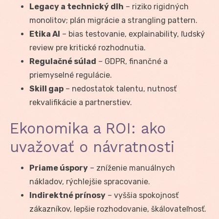
Legacy a technický dlh
– riziko rigidných
monolitov; plán migrácie a strangling pattern.
Etika AI
– bias testovanie, explainability, ľudský
review pre kritické rozhodnutia.
Regulačné súlad
– GDPR, finančné a
priemyselné regulácie.
Skill gap
– nedostatok talentu, nutnosť
rekvalifikácie a partnerstiev.
Ekonomika a ROI: ako
uvažovať o návratnosti
Priame úspory
– zníženie manuálnych
nákladov, rýchlejšie spracovanie.
Indirektné prínosy
– vyššia spokojnosť
zákazníkov, lepšie rozhodovanie, škálovateľnosť.