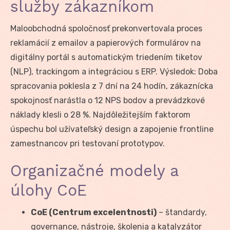
služby zákazníkom
Maloobchodná spoločnosť prekonvertovala proces
reklamácií z emailov a papierových formulárov na
digitálny portál s automatickým triedením tiketov
(NLP), trackingom a integráciou s ERP. Výsledok: Doba
spracovania poklesla z 7 dní na 24 hodín, zákaznícka
spokojnosť narástla o 12 NPS bodov a prevádzkové
náklady klesli o 28 %. Najdôležitejším faktorom
úspechu bol užívateľský design a zapojenie frontline
zamestnancov pri testovaní prototypov.
Organizačné modely a
úlohy CoE
CoE (Centrum excelentnosti)
– štandardy,
governance, nástroje, školenia a katalyzátor