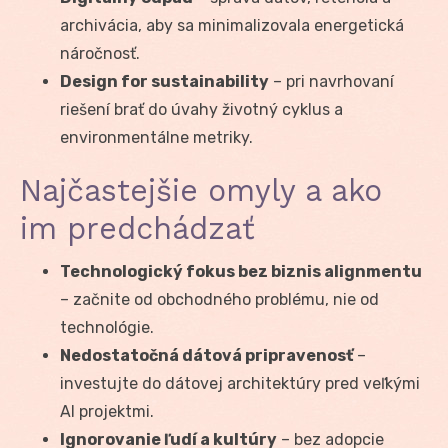
archivácia, aby sa minimalizovala energetická
náročnosť.
Design for sustainability
– pri navrhovaní
riešení brať do úvahy životný cyklus a
environmentálne metriky.
Najčastejšie omyly a ako
im predchádzať
Technologický fokus bez biznis alignmentu
– začnite od obchodného problému, nie od
technológie.
Nedostatočná dátová pripravenosť
–
investujte do dátovej architektúry pred veľkými
AI projektmi.
Ignorovanie ľudí a kultúry
– bez adopcie