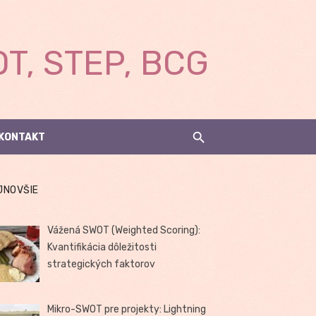
T, STEP, BCG
KONTAKT
JNOVŠIE
Vážená SWOT (Weighted Scoring):
Kvantifikácia dôležitosti
strategických faktorov
Mikro-SWOT pre projekty: Lightning