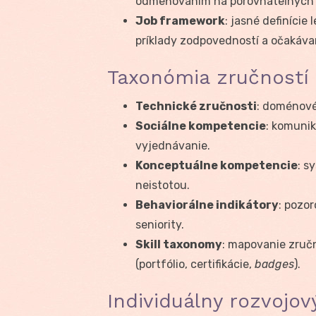
odmeňovaním na porovnateľných 
Job framework
: jasné definície
príklady zodpovedností a očakáva
Taxonómia zručností
Technické zručnosti
: doménové
Sociálne kompetencie
: komunik
vyjednávanie.
Konceptuálne kompetencie
: s
neistotou.
Behaviorálne indikátory
: pozo
seniority.
Skill taxonomy
: mapovanie zručn
(portfólio, certifikácie,
badges
).
Individuálny rozvojový