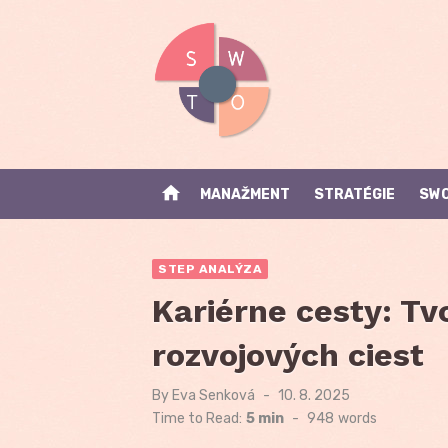
Skip
to
content
home
MANAŽMENT
STRATÉGIE
SWO
STEP ANALÝZA
Kariérne cesty: Tv
rozvojových ciest
By
Eva Senková
Posted
10. 8. 2025
on
Time to Read:
5 min
-
948
words