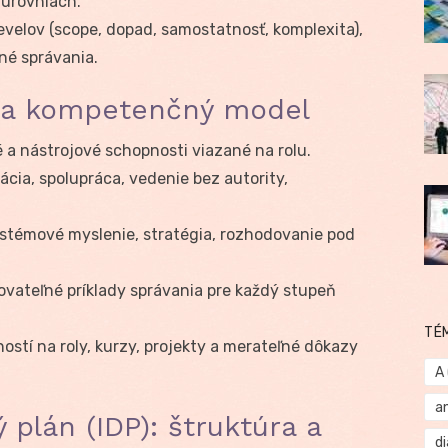
úrovniach.
 levelov (scope, dopad, samostatnosť, komplexita),
né správania.
 a kompetenčný model
 a nástrojové schopnosti viazané na rolu.
ácia, spolupráca, vedenie bez autority,
ystémové myslenie, stratégia, rozhodovanie pod
rovateľné príklady správania pre každý stupeň
TÉ
ostí na roly, kurzy, projekty a merateľné dôkazy
A
a
 plán (IDP): štruktúra a
d