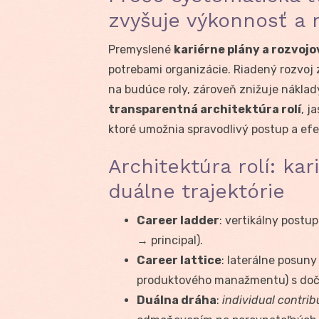
zvyšuje výkonnosť a 
Premyslené
kariérne plány a rozvojo
potrebami organizácie. Riadený rozvoj z
na budúce roly, zároveň znižuje náklad
transparentná architektúra rolí
, j
ktoré umožnia spravodlivý postup a efe
Architektúra rolí: kar
duálne trajektórie
Career ladder
: vertikálny postup
→ principal).
Career lattice
: laterálne posun
produktového manažmentu) s d
Duálna dráha
:
individual contribu