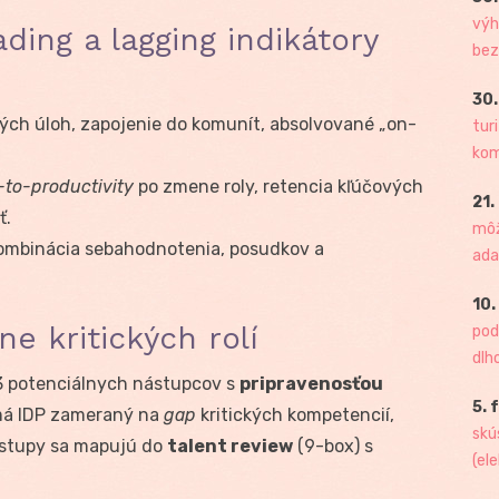
výh
ding a lagging indikátory
bez
30.
ových úloh, zapojenie do komunít, absolvované „on-
tur
kome
-to-productivity
po zmene roly, retencia kľúčových
21.
ť.
môž
kombinácia sebahodnotenia, posudkov a
ada
10.
ne kritických rolí
pod
dlh
2–3 potenciálnych nástupcov s
pripravenosťou
5. 
má IDP zameraný na
gap
kritických kompetencií,
skú
ýstupy sa mapujú do
talent review
(9-box) s
(ele