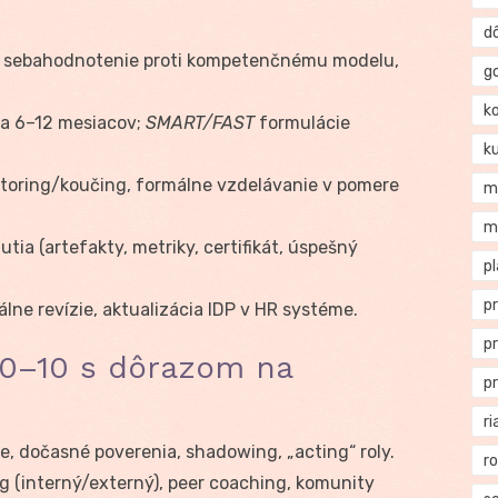
d
a, sebahodnotenie proti kompetenčnému modelu,
g
k
 za 6–12 mesiacov;
SMART/FAST
formulácie
k
entoring/koučing, formálne vzdelávanie v pomere
m
m
tia (artefakty, metriky, certifikát, úspešný
p
p
lne revízie, aktualizácia IDP v HR systéme.
p
20–10 s dôrazom na
p
ri
ie, dočasné poverenia, shadowing, „acting“ roly.
r
g (interný/externý), peer coaching, komunity