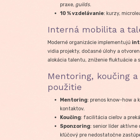
praxe,
guilds
.
10 % vzdelávanie
: kurzy, microle
Interná mobilita a t
Moderné organizácie implementujú
int
vidia projekty, dočasné úlohy a otvoren
alokácia talentu, zníženie fluktuácie a s
Mentoring, koučing a 
použitie
Mentoring
: prenos know-how a ka
kontaktov.
Koučing
: facilitácia cieľov a pre
Sponzoring
: senior líder aktívne
kľúčový pre nedostatočne zastúp