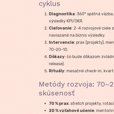
cyklus
Diagnostika
: 360° spätná väzb
výsledky KPI/OKR.
Cieľovanie
: 2–4 rozvojové ciele
naviazané na biznis výsledky.
Intervencie
: prax (projekty), m
70–20–10.
Dôkazy
: čo bude dôkazom zvládnu
release).
Rituály
: mesačné check-in, kvartá
Metódy rozvoja: 70–
skúsenosť
70 % prax
:
stretch
projekty, rotác
20 % vzťahové učenie
: mentorin