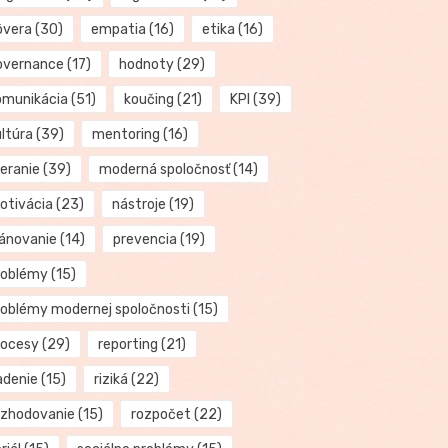
ôvera
(30)
empatia
(16)
etika
(16)
overnance
(17)
hodnoty
(29)
omunikácia
(51)
koučing
(21)
KPI
(39)
ultúra
(39)
mentoring
(16)
eranie
(39)
moderná spoločnosť
(14)
otivácia
(23)
nástroje
(19)
lánovanie
(14)
prevencia
(19)
roblémy
(15)
roblémy modernej spoločnosti
(15)
rocesy
(29)
reporting
(21)
adenie
(15)
riziká
(22)
ozhodovanie
(15)
rozpočet
(22)