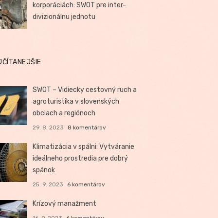
korporáciách: SWOT pre inter-
divizionálnu jednotu
JČÍTANEJŠIE
SWOT – Vidiecky cestovný ruch a
agroturistika v slovenských
obciach a regiónoch
29. 8. 2023
8 komentárov
Klimatizácia v spálni: Vytváranie
ideálneho prostredia pre dobrý
spánok
25. 9. 2023
6 komentárov
Krízový manažment
16. 9. 2023
6 komentárov