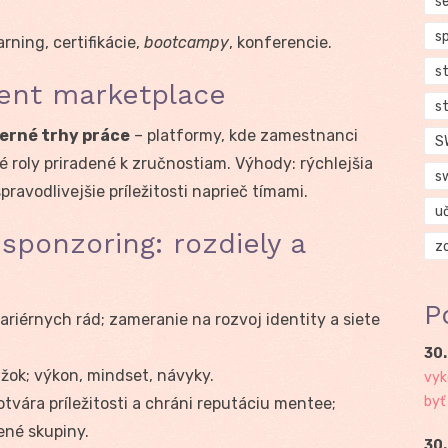
se
s
arning, certifikácie,
bootcampy
, konferencie.
s
alent marketplace
s
erné trhy práce
– platformy, kde zamestnanci
S
é roly priradené k zručnostiam. Výhody: rýchlejšia
s
pravodlivejšie príležitosti naprieč tímami.
u
sponzoring: rozdiely a
z
P
riérnych rád; zameranie na rozvoj identity a siete
30.
kážok; výkon, mindset, návyky.
vyk
byť
 otvára príležitosti a chráni reputáciu mentee;
ené skupiny.
30.