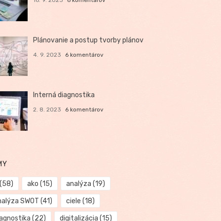
Plánovanie a postup tvorby plánov
4. 9. 2023
6 komentárov
Interná diagnostika
2. 8. 2023
6 komentárov
MY
(58)
ako
(15)
analýza
(19)
nalýza SWOT
(41)
ciele
(18)
iagnostika
(22)
digitalizácia
(15)