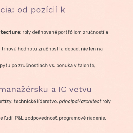
cia: od pozícií k
itecture
: roly definované portfóliom zručností a
 trhovú hodnotu zručností a dopad, nie len na
opytu po zručnostiach vs. ponuka v talente;
manažérsku a IC vetvu
rtízy, technické líderstvo,
principal/architect
roly,
ie ľudí, P&L zodpovednosť, programové riadenie,