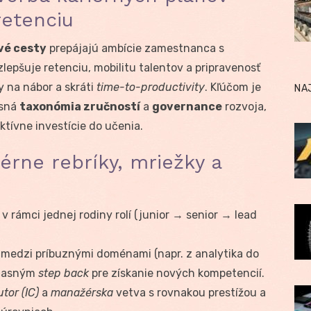
retenciu
vé cesty
prepájajú ambície zamestnanca s
lepšuje retenciu, mobilitu talentov a pripravenosť
y na nábor a skráti
time-to-productivity
. Kľúčom je
NA
asná
taxonómia zručností
a
governance
rozvoja,
ktívne investície do učenia.
iérne rebríky, mriežky a
 v rámci jednej rodiny rolí (junior → senior → lead
y medzi príbuznými doménami (napr. z analytika do
očasným
step back
pre získanie nových kompetencií.
tor (IC)
a
manažérska
vetva s rovnakou prestížou a