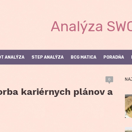
Analýza SWO
T ANALÝZA
STEP ANALÝZA
BCG MATICA
PORADŇA
NA
0
orba kariérnych plánov a