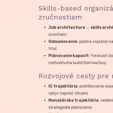
Skills-based organizá
zručnostiam
Job architecture → skills arch
úrovňami.
Odmeňovanie
: pásma viazané na
titul.
Plánovanie kapacít
: forecast d
rozhodnutia build/borrow/buy.
Rozvojové cesty pre 
IC trajektória
: prehlbovanie expe
vplyv naprieč tímami.
Manažérska trajektória
: veden
strategické plánovanie.