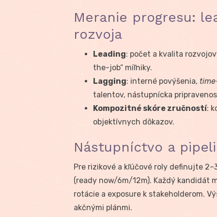
Meranie progresu: lea
rozvoja
Leading
: počet a kvalita rozvoj
the-job“ míľniky.
Lagging
: interné povýšenia,
time
talentov, nástupnícka pripravenos
Kompozitné skóre zručností
: 
objektívnych dôkazov.
Nástupníctvo a pipeli
Pre rizikové a kľúčové roly definujte 
(ready now/6m/12m). Každý kandidát 
rotácie a exposure k stakeholderom. V
akčnými plánmi.