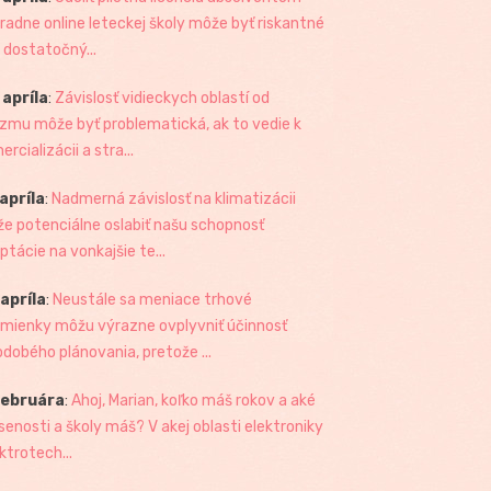
radne online leteckej školy môže byť riskantné
 dostatočný...
 apríla
:
Závislosť vidieckych oblastí od
izmu môže byť problematická, ak to vedie k
rcializácii a stra...
 apríla
:
Nadmerná závislosť na klimatizácii
e potenciálne oslabiť našu schopnosť
ptácie na vonkajšie te...
 apríla
:
Neustále sa meniace trhové
mienky môžu výrazne ovplyvniť účinnosť
odobého plánovania, pretože ...
februára
:
Ahoj, Marian, koľko máš rokov a aké
senosti a školy máš? V akej oblasti elektroniky
ktrotech...