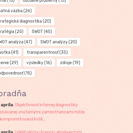
riál
(15)
sociálne problémy
(15)
pätná väzba
(26)
trategická diagnostika
(20)
tratégia
(25)
SWOT
(45)
WOT analýza
(47)
SWOT analýzy
(20)
wotka
(41)
transparentnosť
(35)
čenie
(29)
výsledky
(16)
zdroje
(19)
odpovednosť
(15)
oradňa
 apríla
:
Objektívnosť internej diagnostiky
onávanej vnútornými zamestnancami môže
 kompromitovaná kvôli...
 apríla
:
Udeliť pilotnú licenciu absolventom