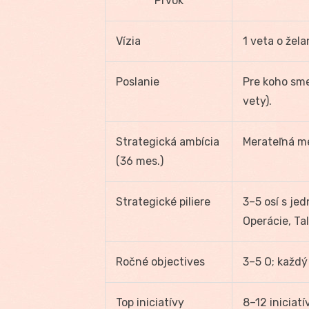
Prvok
Vízia
1 veta o žel
Poslanie
Pre koho sme
vety).
Strategická ambícia
Merateľná me
(36 mes.)
Strategické piliere
3–5 osí s je
Operácie, Ta
Ročné objectives
3–5 O; každý 
Top iniciatívy
8–12 iniciatí