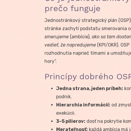
prečo funguje
Jednostránkový strategický plán (OSP)
stránke zachytí podstatu smerovania o
smerujeme
(ambície),
ako sa tam dost
vedieť, že napredujeme
(KPI/OKR). OSP 
rozhodnutia naprieč tímami a umožňuje
hory“.
Princípy dobrého OS
Jedna strana, jeden príbeh:
kom
podnik.
Hierarchia informácií:
od zmyslu
exekúcii.
3–5 pilierov:
dosť na pokrytie kom
Merateľnosť:
každá ambícia má ja