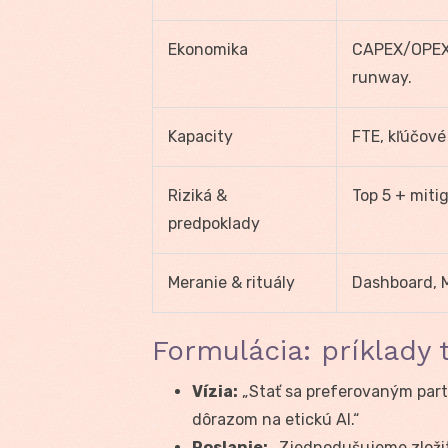
Ekonomika
CAPEX/OPEX 
runway.
Kapacity
FTE, kľúčové
Riziká &
Top 5 + mitig
predpoklady
Meranie & rituály
Dashboard, 
Formulácia: príklady 
Vízia:
„Stať sa preferovaným partn
dôrazom na etickú AI.“
Poslanie:
„Zjednodušujeme zložit