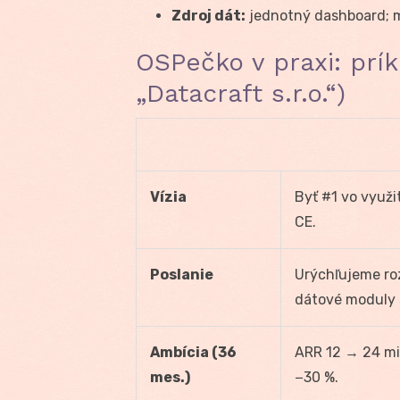
Zdroj dát:
jednotný dashboard; me
OSPečko v praxi: prík
„Datacraft s.r.o.“)
Vízia
Byť #1 vo využi
CE.
Poslanie
Urýchľujeme ro
dátové moduly 
Ambícia (36
ARR 12 → 24 mi
mes.)
−30 %.