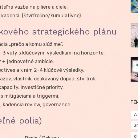
diteľná väzba na piliere a ciele.
 kadencii (štvrťročne/kumulatívne).
kového strategického plánu
cia „prečo a komu slúžime“.
–3 vety s kľúčovými výsledkami na horizonte.
 + jednovetné ambície.
ctives a k nim 2–4 kľúčové výsledky.
ázov, vlastník, očakávaný dopad, štvrťrok.
kapacity, investičné priority.
 s mitigáciami a triggermi.
TÉ
, kadencia review, governance.
A
ľné polia)
a
d