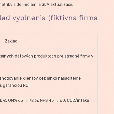
triky s definíciami a SLA aktualizácií.
lad vyplnenia (fiktívna firma
Základ
teľných dátových produktoch pre stredné firmy v
zhodovanie klientov cez ľahko nasaditeľné
s garanciou ROI.
l. €, GM% 65 → 72 %, NPS 45 → 60, CO2/intake