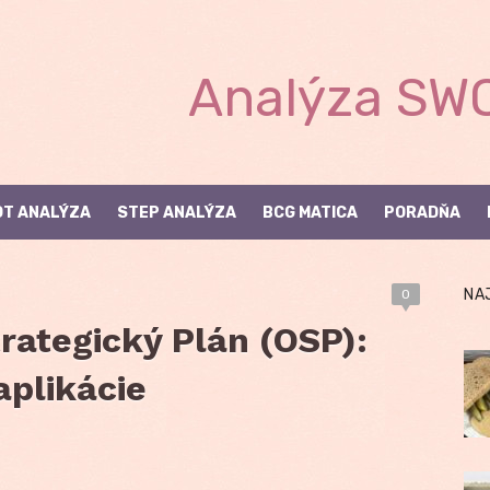
Analýza SWO
T ANALÝZA
STEP ANALÝZA
BCG MATICA
PORADŇA
NA
0
rategický Plán (OSP):
aplikácie