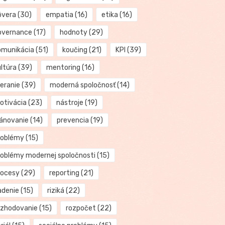
ôvera
(30)
empatia
(16)
etika
(16)
overnance
(17)
hodnoty
(29)
omunikácia
(51)
koučing
(21)
KPI
(39)
ultúra
(39)
mentoring
(16)
eranie
(39)
moderná spoločnosť
(14)
otivácia
(23)
nástroje
(19)
lánovanie
(14)
prevencia
(19)
roblémy
(15)
roblémy modernej spoločnosti
(15)
rocesy
(29)
reporting
(21)
adenie
(15)
riziká
(22)
ozhodovanie
(15)
rozpočet
(22)