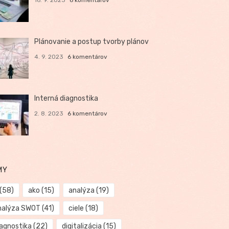
Plánovanie a postup tvorby plánov
4. 9. 2023
6 komentárov
Interná diagnostika
2. 8. 2023
6 komentárov
MY
(58)
ako
(15)
analýza
(19)
nalýza SWOT
(41)
ciele
(18)
iagnostika
(22)
digitalizácia
(15)