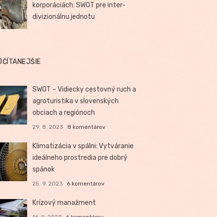
korporáciách: SWOT pre inter-
divizionálnu jednotu
JČÍTANEJŠIE
SWOT – Vidiecky cestovný ruch a
agroturistika v slovenských
obciach a regiónoch
29. 8. 2023
8 komentárov
Klimatizácia v spálni: Vytváranie
ideálneho prostredia pre dobrý
spánok
25. 9. 2023
6 komentárov
Krízový manažment
16. 9. 2023
6 komentárov