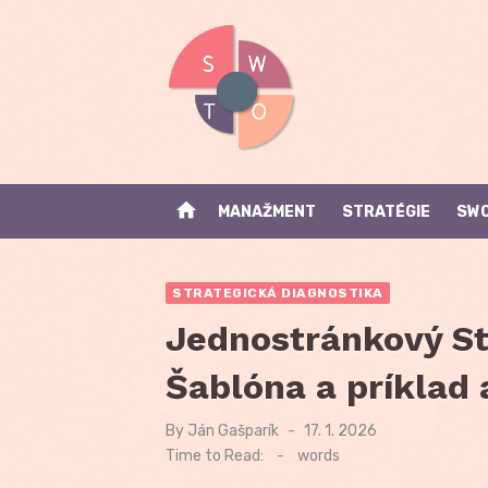
Skip
to
content
home
MANAŽMENT
STRATÉGIE
SWO
STRATEGICKÁ DIAGNOSTIKA
Jednostránkový St
Šablóna a príklad 
By
Ján Gašparík
Posted
17. 1. 2026
on
Time to Read:
-
words