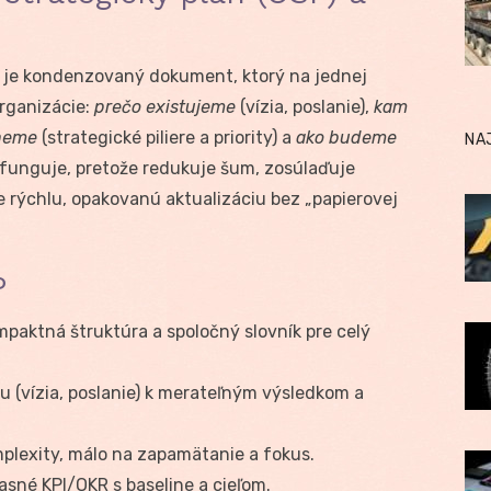
 je kondenzovaný dokument, ktorý na jednej
rganizácie:
prečo existujeme
(vízia, poslanie),
kam
aneme
(strategické piliere a priority) a
ako budeme
NA
funguje, pretože redukuje šum, zosúlaďuje
 rýchlu, opakovanú aktualizáciu bez „papierovej
P
paktná štruktúra a spoločný slovník pre celý
 (vízia, poslanie) k merateľným výsledkom a
plexity, málo na zapamätanie a fokus.
sné KPI/OKR s baseline a cieľom.