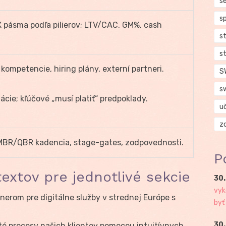
se
s
pásma podľa pilierov; LTV/CAC, GM%, cash
s
s
 kompetencie, hiring plány, externí partneri.
S
s
ácie; kľúčové „musí platiť“ predpoklady.
u
z
MBR/QBR kadencia, stage-gates, zodpovednosti.
P
textov pre jednotlivé sekcie
30.
vyk
erom pre digitálne služby v strednej Európe s
byť
30.
é procesy našich klientov pomocou intuitívnych