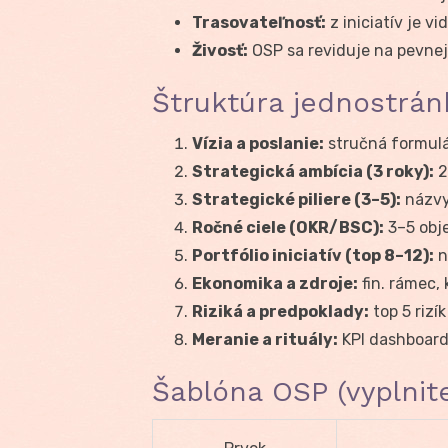
Trasovateľnosť:
z iniciatív je vi
Živosť:
OSP sa reviduje na pevnej
Štruktúra jednostrán
Vízia a poslanie:
stručná formulá
Strategická ambícia (3 roky):
2
Strategické piliere (3–5):
názvy
Ročné ciele (OKR/BSC):
3–5 obje
Portfólio iniciatív (top 8–12):
n
Ekonomika a zdroje:
fin. rámec, 
Riziká a predpoklady:
top 5 rizík
Meranie a rituály:
KPI dashboard
Šablóna OSP (vyplnite