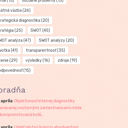
riál
(15)
sociálne problémy
(15)
pätná väzba
(26)
trategická diagnostika
(20)
tratégia
(25)
SWOT
(45)
WOT analýza
(47)
SWOT analýzy
(20)
wotka
(41)
transparentnosť
(35)
čenie
(29)
výsledky
(16)
zdroje
(19)
odpovednosť
(15)
oradňa
 apríla
:
Objektívnosť internej diagnostiky
onávanej vnútornými zamestnancami môže
 kompromitovaná kvôli...
 apríla
:
Udeliť pilotnú licenciu absolventom