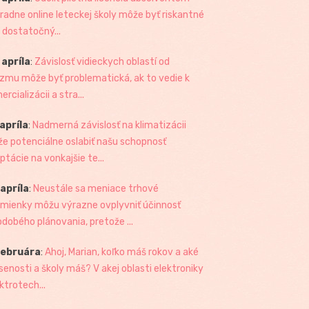
radne online leteckej školy môže byť riskantné
 dostatočný...
 apríla
:
Závislosť vidieckych oblastí od
izmu môže byť problematická, ak to vedie k
rcializácii a stra...
 apríla
:
Nadmerná závislosť na klimatizácii
e potenciálne oslabiť našu schopnosť
ptácie na vonkajšie te...
 apríla
:
Neustále sa meniace trhové
mienky môžu výrazne ovplyvniť účinnosť
odobého plánovania, pretože ...
februára
:
Ahoj, Marian, koľko máš rokov a aké
senosti a školy máš? V akej oblasti elektroniky
ktrotech...