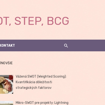
T, STEP, BCG
KONTAKT
JNOVŠIE
Vážená SWOT (Weighted Scoring):
Kvantifikácia dôležitosti
strategických faktorov
Mikro-SWOT pre projekty: Lightning