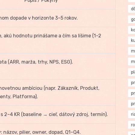
Popis / Pokyny
d
anom dopade v horizonte 3–5 rokov.
g
k
, akú hodnotu prinášame a čím sa líšime (1–2
k
m
ta (ARR, marža, trhy, NPS, ESG).
m
p
p
dnovetnou ambíciou (napr. Zákazník, Produkt,
p
lenty, Platforma).
p
s 2–4 KR (baseline → cieľ, dátový zdroj, termín).
ri
r
v: názov, pilier, owner, dopad, Q1–Q4.