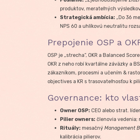
produktov, merateľných výsledkov 
Strategická ambícia:
„Do 36 mes
NPS 60 a uhlíkovú neutralitu rozs
Prepojenie OSP a OK
OSP je „strecha“, OKR a Balanced Score
OKR z neho robí kvartálne záväzky a B
zákazníkom, procesmi a učením & rast
objectives a KR s trasovateľnosťou k pil
Governance: kto vlas
Owner OSP:
CEO alebo strat. líde
Pilier owners:
členovia vedenia; 
Rituály:
mesačný
Management B
kalibrácia pilierov.