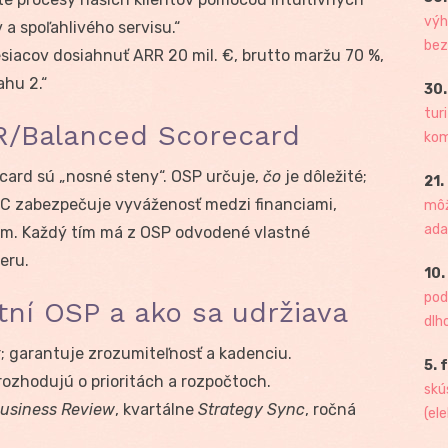
výh
a spoľahlivého servisu.“
bez
iacov dosiahnuť ARR 20 mil. €, brutto maržu 70 %,
ahu 2.“
30.
tur
R/Balanced Scorecard
kome
card sú „nosné steny“. OSP určuje,
čo
je dôležité;
21.
SC zabezpečuje vyváženosť medzi financiami,
môž
ada
om. Každý tím má z OSP odvodené vlastné
ieru.
10.
pod
tní OSP a ako sa udržiava
dlh
r; garantuje zrozumiteľnosť a kadenciu.
5. 
rozhodujú o prioritách a rozpočtoch.
skú
usiness Review
, kvartálne
Strategy Sync
, ročná
(ele