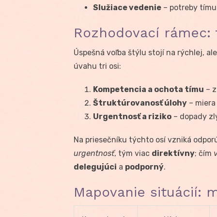
Služiace vedenie
– potreby tímu
Rozhodovací rámec: tr
Úspešná voľba štýlu stojí na rýchlej, ale
úvahu tri osi:
Kompetencia a ochota tímu
– z
Štruktúrovanosť úlohy
– miera 
Urgentnosť a riziko
– dopady zl
Na priesečníku týchto osí vzniká odpor
urgentnosť
, tým viac
direktívny
; čím
delegujúci
a
podporný
.
Mapovanie situácií: m