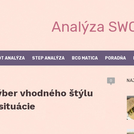
Analýza SWO
T ANALÝZA
STEP ANALÝZA
BCG MATICA
PORADŇA
NA
0
Výber vhodného štýlu
situácie