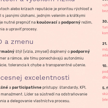
výh
och alebo krízach reputácie je prioritou rýchlosť a
bez
l s jasnými úlohami, jedným velením a krátkymi
30.
 je nutné prepnúť na
koučovací
a
podporný
režim,
tur
a a upraviť procesy.
kome
&D a zmenu
21.
môž
ormačný
štýl (vízia, zmysel) doplnený o
podporný
ada
 smer a rámce, ale tímu ponechávajú autonómiu
ácie, tolerancia k chybe a transparentné učenie.
10.
pod
ocesnej excelentnosti
dlh
kčné
a
participatívne
prístupy: štandardy, KPI,
5. 
y manažment. Líder sa sústredí na odstraňovanie
skú
(ele
nia a delegovanie vlastníctva procesu.