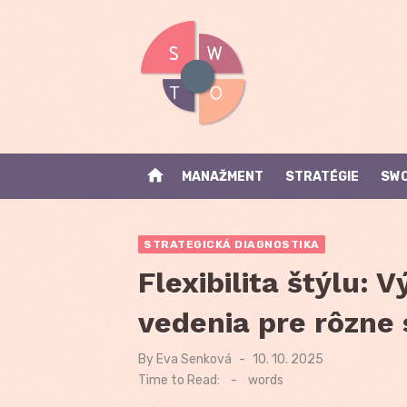
Skip
to
content
home
MANAŽMENT
STRATÉGIE
SWO
STRATEGICKÁ DIAGNOSTIKA
Flexibilita štýlu: 
vedenia pre rôzne 
By
Eva Senková
Posted
10. 10. 2025
on
Time to Read:
-
words