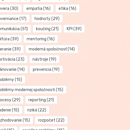
ôvera
(30)
empatia
(16)
etika
(16)
overnance
(17)
hodnoty
(29)
omunikácia
(51)
koučing
(21)
KPI
(39)
ultúra
(39)
mentoring
(16)
eranie
(39)
moderná spoločnosť
(14)
otivácia
(23)
nástroje
(19)
lánovanie
(14)
prevencia
(19)
roblémy
(15)
roblémy modernej spoločnosti
(15)
rocesy
(29)
reporting
(21)
adenie
(15)
riziká
(22)
ozhodovanie
(15)
rozpočet
(22)