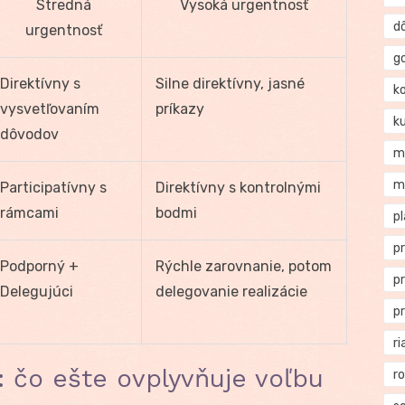
Stredná
Vysoká urgentnosť
d
urgentnosť
g
Direktívny s
Silne direktívny, jasné
k
vysvetľovaním
príkazy
k
dôvodov
m
m
Participatívny s
Direktívny s kontrolnými
rámcami
bodmi
p
p
Podporný +
Rýchle zarovnanie, potom
p
Delegujúci
delegovanie realizácie
p
ri
 čo ešte ovplyvňuje voľbu
r