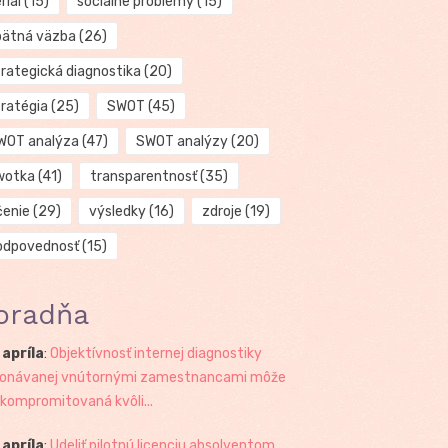
riál
(15)
sociálne problémy
(15)
pätná väzba
(26)
trategická diagnostika
(20)
tratégia
(25)
SWOT
(45)
WOT analýza
(47)
SWOT analýzy
(20)
wotka
(41)
transparentnosť
(35)
čenie
(29)
výsledky
(16)
zdroje
(19)
odpovednosť
(15)
oradňa
 apríla
:
Objektívnosť internej diagnostiky
onávanej vnútornými zamestnancami môže
 kompromitovaná kvôli...
 apríla
:
Udeliť pilotnú licenciu absolventom