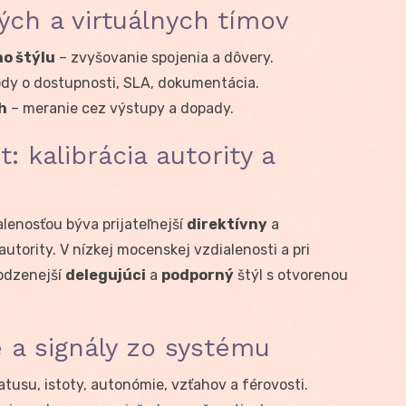
ých a virtuálnych tímov
ho štýlu
– zvyšovanie spojenia a dôvery.
dy o dostupnosti, SLA, dokumentácia.
h
– meranie cez výstupy a dopady.
: kalibrácia autority a
lenosťou býva prijateľnejší
direktívny
a
utority. V nízkej mocenskej vzdialenosti a pri
rodzenejší
delegujúci
a
podporný
štýl s otvorenou
e a signály zo systému
tusu, istoty, autonómie, vzťahov a férovosti.