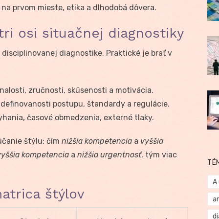
 na prvom mieste, etika a dlhodobá dôvera.
i osi situačnej diagnostiky
 disciplinovanej diagnostike. Praktické je brať v
nalosti, zručnosti, skúsenosti a motivácia.
definovanosti postupu, štandardy a regulácie.
yhania, časové obmedzenia, externé tlaky.
účanie štýlu: čím
nižšia kompetencia
a
vyššia
vyššia kompetencia
a
nižšia urgentnosť
, tým viac
TÉ
A
atrica štýlov
a
d