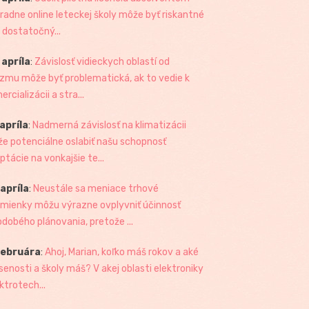
radne online leteckej školy môže byť riskantné
 dostatočný...
 apríla
:
Závislosť vidieckych oblastí od
izmu môže byť problematická, ak to vedie k
rcializácii a stra...
 apríla
:
Nadmerná závislosť na klimatizácii
e potenciálne oslabiť našu schopnosť
ptácie na vonkajšie te...
 apríla
:
Neustále sa meniace trhové
mienky môžu výrazne ovplyvniť účinnosť
odobého plánovania, pretože ...
februára
:
Ahoj, Marian, koľko máš rokov a aké
senosti a školy máš? V akej oblasti elektroniky
ktrotech...