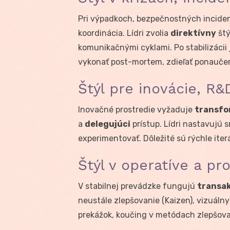
Pri výpadkoch, bezpečnostných incident
koordinácia. Lídri zvolia
direktívny
štý
komunikačnými cyklami. Po stabilizácii
vykonať post-mortem, zdieľať ponaučeni
Štýl pre inovácie, R
Inovačné prostredie vyžaduje
transf
a
delegujúci
prístup. Lídri nastavujú
experimentovať. Dôležité sú rýchle iter
Štýl v operatíve a pr
V stabilnej prevádzke fungujú
transa
neustále zlepšovanie (Kaizen), vizuáln
prekážok, koučing v metódach zlepšova