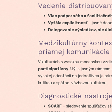
Vedenie distribuovan
Viac podporného a facilitačné
Vyššia explicitnosť
– jasné doho
Delegovanie výsledkov, nie úlo
Medzikultúrny kontext
priamej komunikácie
V kulturách s vysokou mocenskou vzdia
participatívny
štýl s jasným rámcom a
vysokej orientácii na jednotlivca je pri
kritikou a spätno-väzbovou kultúrou.
Diagnostické nástroj
SCARF
– sledovanie spúšťačov sta