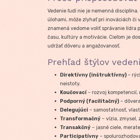
Vedenie ľudí nie je nemenná disciplína.
úlohami, môže zlyhať pri inováciách či v
znamená vedome voliť správanie lídra po
času, kultúry a motivácie. Cieľom je d
udržať dôveru a angažovanosť.
Prehľad štýlov vedeni
Direktívny (inštruktívny)
– rýc
neistoty.
Koučovací
– rozvoj kompetencií, 
Podporný (facilitačný)
– dôvera
Delegujúci
– samostatnosť, vlast
Transformačný
– vízia, zmysel,
Transakčný
– jasné ciele, merate
Participatívny
– spolurozhodovan