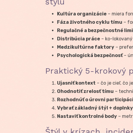
štýlu
Kultúra organizácie
– miera form
Fáza životného cyklu tímu
– fo
Regulačné a bezpečnostné lim
Distribúcia práce
– ko-lokovaný 
Medzikultúrne faktory
– prefer
Psychologická bezpečnosť
– ún
Praktický 5-krokový p
Ujasniť kontext
– čo je cieľ, čo 
Ohodnotiť zrelosť tímu
– techni
Rozhodnúť o úrovni participác
Vybrať základný štýl + doplnky
Nastaviť kontrolné body
– metr
Štýl v krízach, incid