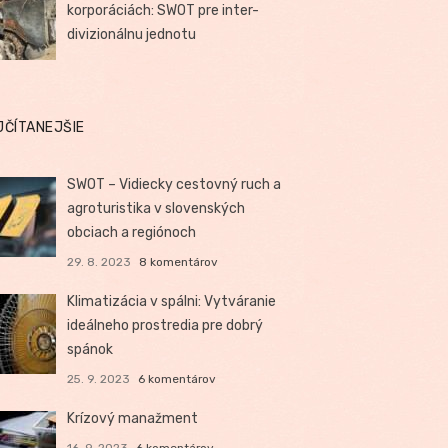
korporáciách: SWOT pre inter-
divizionálnu jednotu
JČÍTANEJŠIE
SWOT – Vidiecky cestovný ruch a
agroturistika v slovenských
obciach a regiónoch
29. 8. 2023
8 komentárov
Klimatizácia v spálni: Vytváranie
ideálneho prostredia pre dobrý
spánok
25. 9. 2023
6 komentárov
Krízový manažment
16. 9. 2023
6 komentárov