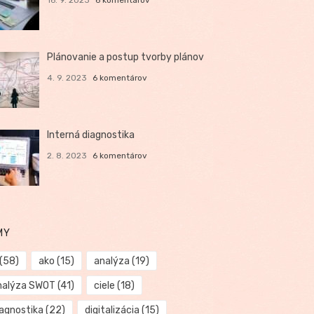
Plánovanie a postup tvorby plánov
4. 9. 2023
6 komentárov
Interná diagnostika
2. 8. 2023
6 komentárov
MY
(58)
ako
(15)
analýza
(19)
nalýza SWOT
(41)
ciele
(18)
iagnostika
(22)
digitalizácia
(15)