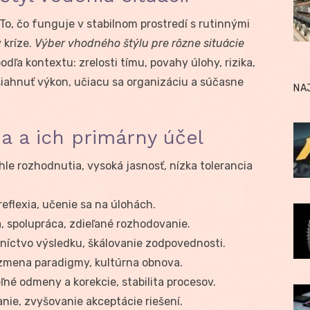
 To, čo funguje v stabilnom prostredí s rutinnými
 kríze.
Výber vhodného štýlu pre rôzne situácie
dľa kontextu: zrelosti tímu, povahy úlohy, rizika,
osiahnuť výkon, učiacu sa organizáciu a súčasne
NA
a a ich primárny účel
hle rozhodnutia, vysoká jasnosť, nízka tolerancia
reflexia, učenie sa na úlohách.
, spolupráca, zdieľané rozhodovanie.
níctvo výsledku, škálovanie zodpovednosti.
 zmena paradigmy, kultúrna obnova.
ľné odmeny a korekcie, stabilita procesov.
ie, zvyšovanie akceptácie riešení.