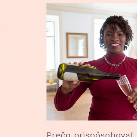
Prečo prispôsobovať š