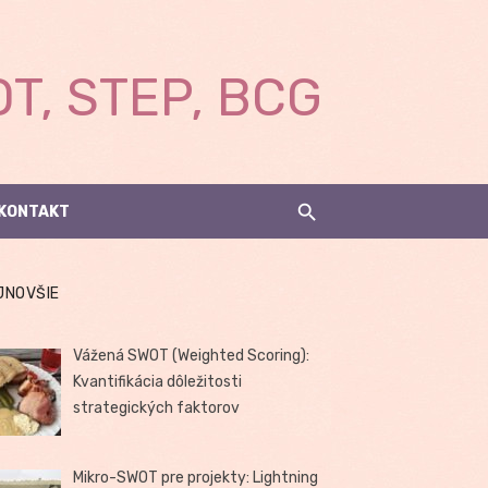
T, STEP, BCG
KONTAKT
JNOVŠIE
Vážená SWOT (Weighted Scoring):
Kvantifikácia dôležitosti
strategických faktorov
Mikro-SWOT pre projekty: Lightning