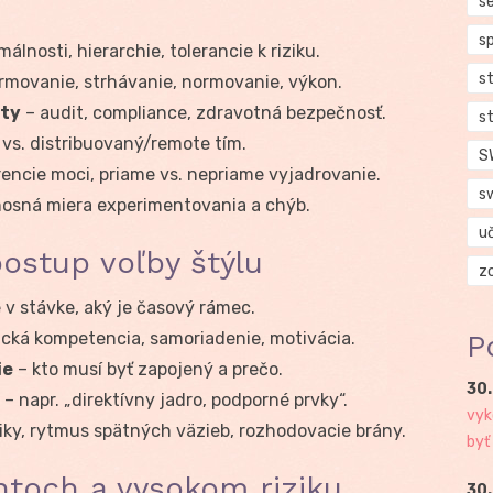
se
s
álnosti, hierarchie, tolerancie k riziku.
s
rmovanie, strhávanie, normovanie, výkon.
ity
– audit, compliance, zdravotná bezpečnosť.
s
vs. distribuovaný/remote tím.
S
encie moci, priame vs. nepriame vyjadrovanie.
s
osná miera experimentovania a chýb.
u
ostup voľby štýlu
z
je v stávke, aký je časový rámec.
cká kompetencia, samoriadenie, motivácia.
P
ie
– kto musí byť zapojený a prečo.
30.
– napr. „direktívny jadro, podporné prvky“.
vyk
iky, rytmus spätných väzieb, rozhodovacie brány.
byť
entoch a vysokom riziku
30.