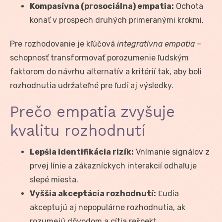
Kompasívna (prosociálna) empatia:
Ochota
konať v prospech druhých primeranými krokmi.
Pre rozhodovanie je kľúčová
integratívna empatia
–
schopnosť transformovať porozumenie ľudským
faktorom do návrhu alternatív a kritérií tak, aby boli
rozhodnutia udržateľné pre ľudí aj výsledky.
Prečo empatia zvyšuje
kvalitu rozhodnutí
Lepšia identifikácia rizík:
Vnímanie signálov z
prvej línie a zákazníckych interakcií odhaľuje
slepé miesta.
Vyššia akceptácia rozhodnutí:
Ľudia
akceptujú aj nepopulárne rozhodnutia, ak
rozumejú dôvodom a cítia rešpekt.