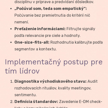
disciplínu v príprave a predvídaní dôsledkov.
„Počúval som, teda som empatický“:
Počúvanie bez premietnutia do kritérií nič
nemení.
Preťaženie informáciami:
Filtrujte signály
podľa relevancie pre ciele a hodnoty.
One-size-fits-all:
Rozhodnutia kalibrujte podľa
segmentov a kontextu.
Implementačný postup pre
tím lídrov
Diagnostika východiskového stavu:
Audit
rozhodovacích rituálov, kvality meetingov,
sentimentu.
Definícia štandardov:
Zavedenie E-DM check-