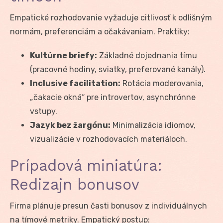
Empatické rozhodovanie vyžaduje citlivosť k odlišným
normám, preferenciám a očakávaniam. Praktiky:
Kultúrne briefy:
Základné dojednania tímu
(pracovné hodiny, sviatky, preferované kanály).
Inclusive facilitation:
Rotácia moderovania,
„čakacie okná“ pre introvertov, asynchrónne
vstupy.
Jazyk bez žargónu:
Minimalizácia idiomov,
vizualizácie v rozhodovacích materiáloch.
Prípadová miniatúra:
Redizajn bonusov
Firma plánuje presun časti bonusov z individuálnych
na tímové metriky. Empatický postup: