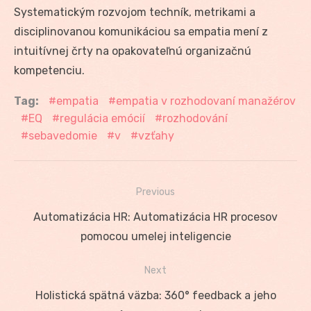
Systematickým rozvojom techník, metrikami a
disciplinovanou komunikáciou sa empatia mení z
intuitívnej črty na opakovateľnú organizačnú
kompetenciu.
Tag:
empatia
empatia v rozhodovaní manažérov
EQ
regulácia emócií
rozhodování
sebavedomie
v
vzťahy
Previous
Navigácia
Previous
Automatizácia HR: Automatizácia HR procesov
v
post:
pomocou umelej inteligencie
článku
Next
Next
Holistická spätná väzba: 360° feedback a jeho