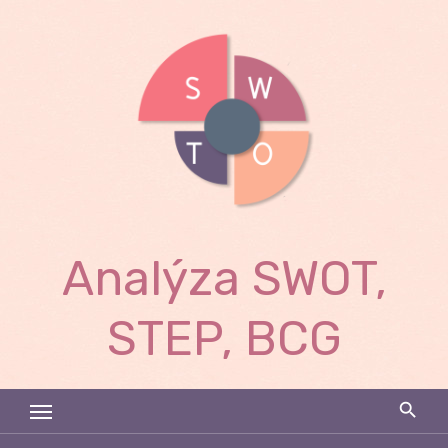
Skip
to
content
Analýza SWOT,
STEP, BCG