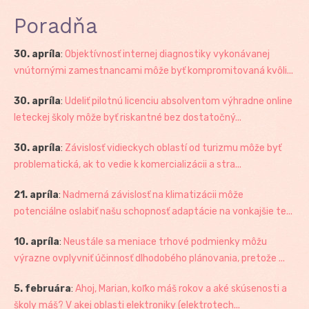
Poradňa
30. apríla
:
Objektívnosť internej diagnostiky vykonávanej
vnútornými zamestnancami môže byť kompromitovaná kvôli...
30. apríla
:
Udeliť pilotnú licenciu absolventom výhradne online
leteckej školy môže byť riskantné bez dostatočný...
30. apríla
:
Závislosť vidieckych oblastí od turizmu môže byť
problematická, ak to vedie k komercializácii a stra...
21. apríla
:
Nadmerná závislosť na klimatizácii môže
potenciálne oslabiť našu schopnosť adaptácie na vonkajšie te...
10. apríla
:
Neustále sa meniace trhové podmienky môžu
výrazne ovplyvniť účinnosť dlhodobého plánovania, pretože ...
5. februára
:
Ahoj, Marian, koľko máš rokov a aké skúsenosti a
školy máš? V akej oblasti elektroniky (elektrotech...