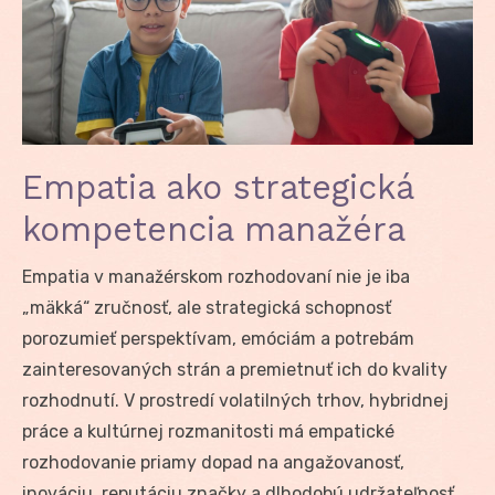
Empatia ako strategická
kompetencia manažéra
Empatia v manažérskom rozhodovaní nie je iba
„mäkká“ zručnosť, ale strategická schopnosť
porozumieť perspektívam, emóciám a potrebám
zainteresovaných strán a premietnuť ich do kvality
rozhodnutí. V prostredí volatilných trhov, hybridnej
práce a kultúrnej rozmanitosti má empatické
rozhodovanie priamy dopad na angažovanosť,
inováciu, reputáciu značky a dlhodobú udržateľnosť.