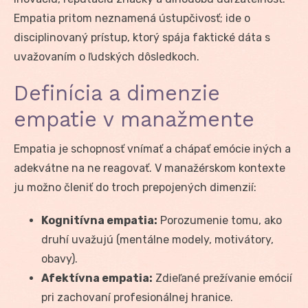
Empatia pritom neznamená ústupčivosť; ide o
disciplinovaný prístup, ktorý spája faktické dáta s
uvažovaním o ľudských dôsledkoch.
Definícia a dimenzie
empatie v manažmente
Empatia je schopnosť vnímať a chápať emócie iných a
adekvátne na ne reagovať. V manažérskom kontexte
ju možno členiť do troch prepojených dimenzií:
Kognitívna empatia:
Porozumenie tomu, ako
druhí uvažujú (mentálne modely, motivátory,
obavy).
Afektívna empatia:
Zdieľané prežívanie emócií
pri zachovaní profesionálnej hranice.