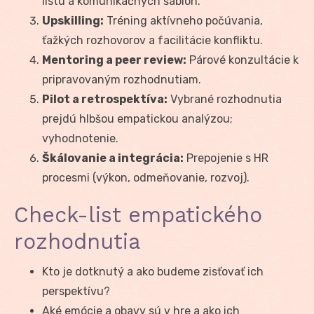
listu a komunikačných šablón.
Upskilling:
Tréning aktívneho počúvania,
ťažkých rozhovorov a facilitácie konfliktu.
Mentoring a peer review:
Párové konzultácie k
pripravovaným rozhodnutiam.
Pilot a retrospektíva:
Vybrané rozhodnutia
prejdú hlbšou empatickou analýzou;
vyhodnotenie.
Škálovanie a integrácia:
Prepojenie s HR
procesmi (výkon, odmeňovanie, rozvoj).
Check-list empatického
rozhodnutia
Kto je dotknutý a ako budeme zisťovať ich
perspektívu?
Aké emócie a obavy sú v hre a ako ich