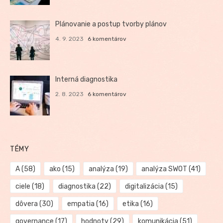
Plánovanie a postup tvorby plánov
4. 9. 2023
6 komentárov
Interná diagnostika
2. 8. 2023
6 komentárov
TÉMY
A
(58)
ako
(15)
analýza
(19)
analýza SWOT
(41)
ciele
(18)
diagnostika
(22)
digitalizácia
(15)
dôvera
(30)
empatia
(16)
etika
(16)
governance
(17)
hodnoty
(29)
komunikácia
(51)