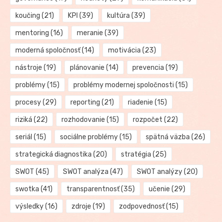
koučing
(21)
KPI
(39)
kultúra
(39)
mentoring
(16)
meranie
(39)
moderná spoločnosť
(14)
motivácia
(23)
nástroje
(19)
plánovanie
(14)
prevencia
(19)
problémy
(15)
problémy modernej spoločnosti
(15)
procesy
(29)
reporting
(21)
riadenie
(15)
riziká
(22)
rozhodovanie
(15)
rozpočet
(22)
seriál
(15)
sociálne problémy
(15)
spätná väzba
(26)
strategická diagnostika
(20)
stratégia
(25)
SWOT
(45)
SWOT analýza
(47)
SWOT analýzy
(20)
swotka
(41)
transparentnosť
(35)
učenie
(29)
výsledky
(16)
zdroje
(19)
zodpovednosť
(15)