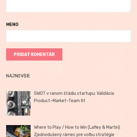
MENO
NAJNOVŠIE
SWOT v ranom štádiu startupu: Validácia
Product–Market–Team fit
Where to Play / How to Win (Lafley & Martin):
Zjednodušený rámec pre voľbu stratégie