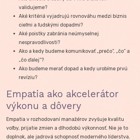
validujeme?
Aké kritériá vyjadrujú rovnováhu medzi biznis
cieľmi a ľudskými dopadmi?
Aké poistky zabránia neúmyselnej
nespravodlivosti?
Ako a kedy budeme komunikovať „prečo“, „čo“ a
„čo ďalej“?
Ako budeme merať dopad a kedy urobíme prvú
revíziu?
Empatia ako akcelerátor
výkonu a dôvery
Empatia v rozhodovaní manažérov zvyšuje kvalitu
voľby, prijatie zmien a dlhodobú výkonnosť. Nie je to
doplnok, ale jadrová schopnosť moderného líderstva.