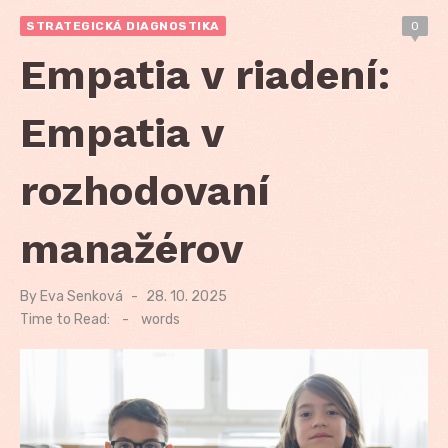
STRATEGICKÁ DIAGNOSTIKA
0
Empatia v riadení:
Empatia v
rozhodovaní
manažérov
By
Eva Senková
Posted
28. 10. 2025
on
Time to Read:
-
words