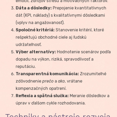
emócií, zdrojov stresu a motivačných faktorov.
Dáta a dôsledky:
Prepojenie kvantitatívnych
dát (KPI, náklady) s kvalitatívnymi dôsledkami
(vplyv na angažovanosť).
Spoločné kritériá:
Stanovenie kritérií, ktoré
rešpektujú obchodné ciele aj ľudskú
udržateľnosť.
Výber alternatívy:
Hodnotenie scenárov podľa
dopadu na výkon, riziká, spravodlivosť a
reputáciu.
Transparentná komunikácia:
Zrozumiteľné
zdôvodnenie
prečo
a
ako
, vrátane
kompenzačných opatrení.
Reflexia a spätná slučka:
Meranie dôsledkov a
úprav v ďalšom cykle rozhodovania.
Techniky a nástroje rozvoja