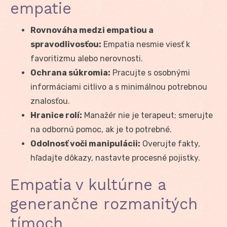
empatie
Rovnováha medzi empatiou a
spravodlivosťou:
Empatia nesmie viesť k
favoritizmu alebo nerovnosti.
Ochrana súkromia:
Pracujte s osobnými
informáciami citlivo a s minimálnou potrebnou
znalosťou.
Hranice rolí:
Manažér nie je terapeut; smerujte
na odbornú pomoc, ak je to potrebné.
Odolnosť voči manipulácii:
Overujte fakty,
hľadajte dôkazy, nastavte procesné pojistky.
Empatia v kultúrne a
generančne rozmanitých
tímoch