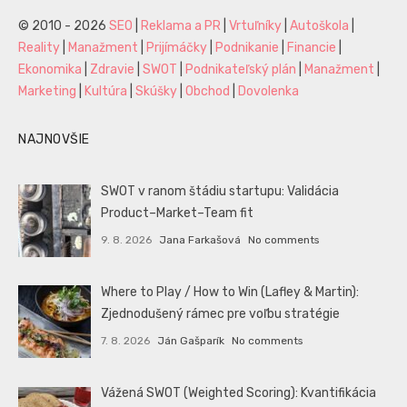
© 2010 - 2026
SEO
|
Reklama a PR
|
Vrtuľníky
|
Autoškola
|
Reality
|
Manažment
|
Prijímáčky
|
Podnikanie
|
Financie
|
Ekonomika
|
Zdravie
|
SWOT
|
Podnikateľský plán
|
Manažment
|
Marketing
|
Kultúra
|
Skúšky
|
Obchod
|
Dovolenka
NAJNOVŠIE
SWOT v ranom štádiu startupu: Validácia
Product–Market–Team fit
9. 8. 2026
Jana Farkašová
No comments
Where to Play / How to Win (Lafley & Martin):
Zjednodušený rámec pre voľbu stratégie
7. 8. 2026
Ján Gašparík
No comments
Vážená SWOT (Weighted Scoring): Kvantifikácia