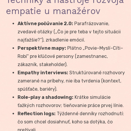
empatie u manažérov
Aktívne počúvanie 2.0:
Parafrázovanie,
zvedavé otázky („Čo je pre teba v tejto situácii
najťažšie?“), zrkadlenie emócií.
Perspektívne mapy:
Plátno „Povie–Myslí–Cíti–
Robí“ pre kľúčové persony (zamestnanec,
zákazník, stakeholder).
Empathy interviews:
Struktúrované rozhovory
zamerané na príbehy, nie iba tvrdenia (kontext,
spúšťače, bariéry).
Role-play a shadowing:
Krátke simulácie
ťažkých rozhovorov; tieňovanie práce prvej línie.
Reflection logs:
Týždenné denníky rozhodnutí:
čo som chcel dosiahnuť, koho sa dotýka, čo
prežívali.