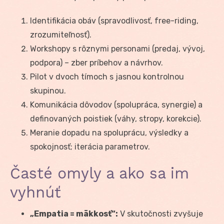
Identifikácia obáv (spravodlivosť, free-riding,
zrozumiteľnosť).
Workshopy s rôznymi personami (predaj, vývoj,
podpora) – zber príbehov a návrhov.
Pilot v dvoch tímoch s jasnou kontrolnou
skupinou.
Komunikácia dôvodov (spolupráca, synergie) a
definovaných poistiek (váhy, stropy, korekcie).
Meranie dopadu na spoluprácu, výsledky a
spokojnosť; iterácia parametrov.
Časté omyly a ako sa im
vyhnúť
„Empatia = mäkkosť“:
V skutočnosti zvyšuje