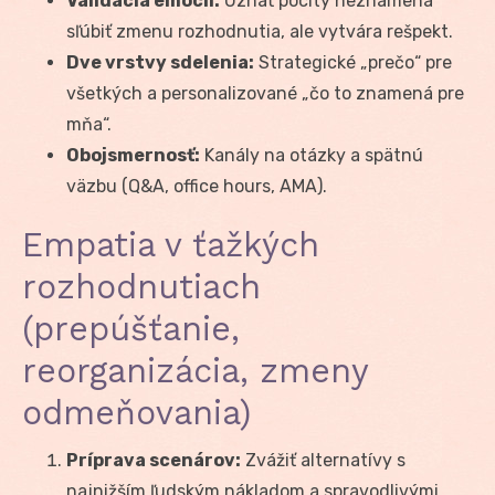
Validácia emócií:
Uznať pocity neznamená
sľúbiť zmenu rozhodnutia, ale vytvára rešpekt.
Dve vrstvy sdelenia:
Strategické „prečo“ pre
všetkých a personalizované „čo to znamená pre
mňa“.
Obojsmernosť:
Kanály na otázky a spätnú
väzbu (Q&A, office hours, AMA).
Empatia v ťažkých
rozhodnutiach
(prepúšťanie,
reorganizácia, zmeny
odmeňovania)
Príprava scenárov:
Zvážiť alternatívy s
najnižším ľudským nákladom a spravodlivými