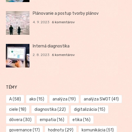
Plánovanie a postup tvorby plánov
4. 9. 2023
6 komentárov
Interná diagnostika
2. 8. 2023
6 komentárov
TÉMY
A
(58)
ako
(15)
analýza
(19)
analýza SWOT
(41)
ciele
(18)
diagnostika
(22)
digitalizácia
(15)
dôvera
(30)
empatia
(16)
etika
(16)
governance
(17)
hodnoty
(29)
komunikácia
(51)