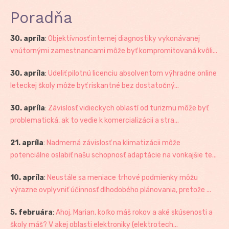
Poradňa
30. apríla
:
Objektívnosť internej diagnostiky vykonávanej
vnútornými zamestnancami môže byť kompromitovaná kvôli...
30. apríla
:
Udeliť pilotnú licenciu absolventom výhradne online
leteckej školy môže byť riskantné bez dostatočný...
30. apríla
:
Závislosť vidieckych oblastí od turizmu môže byť
problematická, ak to vedie k komercializácii a stra...
21. apríla
:
Nadmerná závislosť na klimatizácii môže
potenciálne oslabiť našu schopnosť adaptácie na vonkajšie te...
10. apríla
:
Neustále sa meniace trhové podmienky môžu
výrazne ovplyvniť účinnosť dlhodobého plánovania, pretože ...
5. februára
:
Ahoj, Marian, koľko máš rokov a aké skúsenosti a
školy máš? V akej oblasti elektroniky (elektrotech...