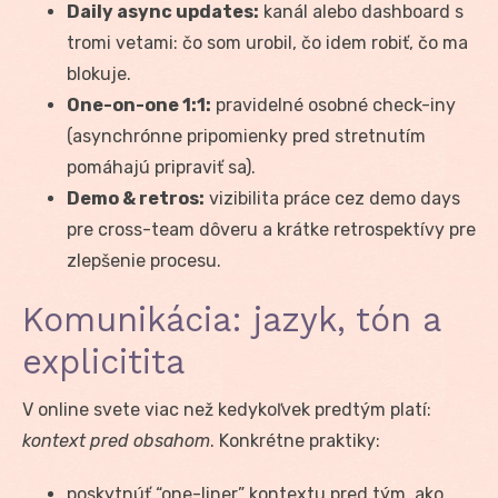
Daily async updates:
kanál alebo dashboard s
tromi vetami: čo som urobil, čo idem robiť, čo ma
blokuje.
One-on-one 1:1:
pravidelné osobné check-iny
(asynchrónne pripomienky pred stretnutím
pomáhajú pripraviť sa).
Demo & retros:
vizibilita práce cez demo days
pre cross-team dôveru a krátke retrospektívy pre
zlepšenie procesu.
Komunikácia: jazyk, tón a
explicitita
V online svete viac než kedykoľvek predtým platí:
kontext pred obsahom
. Konkrétne praktiky:
poskytnúť “one-liner” kontextu pred tým, ako