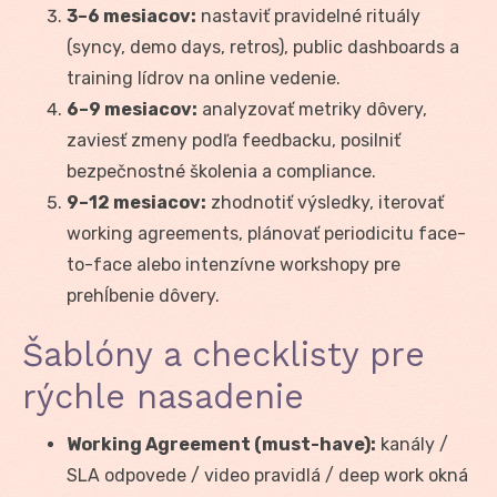
3–6 mesiacov:
nastaviť pravidelné rituály
(syncy, demo days, retros), public dashboards a
training lídrov na online vedenie.
6–9 mesiacov:
analyzovať metriky dôvery,
zaviesť zmeny podľa feedbacku, posilniť
bezpečnostné školenia a compliance.
9–12 mesiacov:
zhodnotiť výsledky, iterovať
working agreements, plánovať periodicitu face-
to-face alebo intenzívne workshopy pre
prehĺbenie dôvery.
Šablóny a checklisty pre
rýchle nasadenie
Working Agreement (must-have):
kanály /
SLA odpovede / video pravidlá / deep work okná