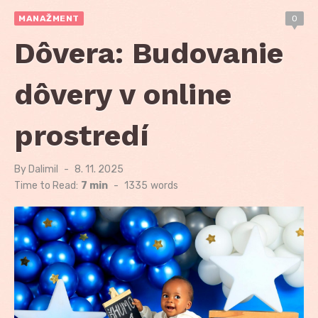
MANAŽMENT
0
Dôvera: Budovanie
dôvery v online
prostredí
By
Dalimil
Posted
8. 11. 2025
on
Time to Read:
7 min
-
1335
words