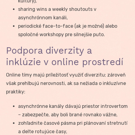
kultúry),
sharing wins a weekly shoutouts v
asynchrónnom kanáli,
periodické face-to-face (ak je možné) alebo
spoločné workshopy pre silnejšie puto.
Podpora diverzity a
inklúzie v online prostredí
Online tímy majú príležitosť využiť diverzitu; zároveň
však prehlbujú nerovnosti, ak sa nežiada o inkluzívne
praktiky:
asynchrónne kanály dávajú priestor introvertom
– zabezpečte, aby boli brané rovnako vážne,
zohľadnite časové pásma pri plánovaní stretnutí
a delte rotujúce časy,