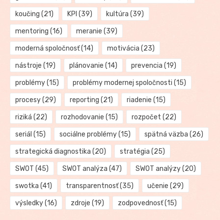
koučing
(21)
KPI
(39)
kultúra
(39)
mentoring
(16)
meranie
(39)
moderná spoločnosť
(14)
motivácia
(23)
nástroje
(19)
plánovanie
(14)
prevencia
(19)
problémy
(15)
problémy modernej spoločnosti
(15)
procesy
(29)
reporting
(21)
riadenie
(15)
riziká
(22)
rozhodovanie
(15)
rozpočet
(22)
seriál
(15)
sociálne problémy
(15)
spätná väzba
(26)
strategická diagnostika
(20)
stratégia
(25)
SWOT
(45)
SWOT analýza
(47)
SWOT analýzy
(20)
swotka
(41)
transparentnosť
(35)
učenie
(29)
výsledky
(16)
zdroje
(19)
zodpovednosť
(15)