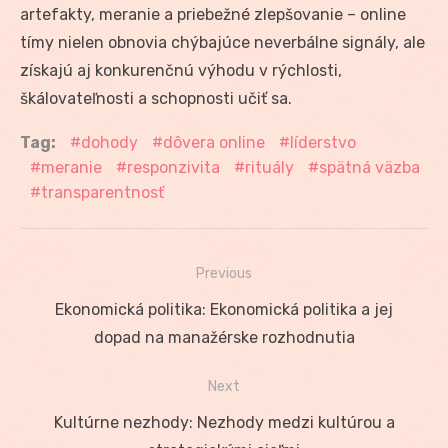
artefakty, meranie a priebežné zlepšovanie – online
tímy nielen obnovia chýbajúce neverbálne signály, ale
získajú aj konkurenčnú výhodu v rýchlosti,
škálovateľnosti a schopnosti učiť sa.
Tag:
dohody
dôvera online
líderstvo
meranie
responzivita
rituály
spätná väzba
transparentnosť
Previous
Navigácia
Previous
Ekonomická politika: Ekonomická politika a jej
v
post:
dopad na manažérske rozhodnutia
článku
Next
Next
Kultúrne nezhody: Nezhody medzi kultúrou a