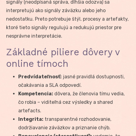
signály (neodpísaná správa, dlhšia odozva) sa
interpretujú ako signály záväzku alebo jeho
nedostatku. Preto potrebuje štýl, procesy a artefakty,
ktoré tieto signály regulujú a redukujú priestor pre
nesprávne interpretácie.
Základné piliere dôvery v
online tímoch
Predvídateľnosť:
jasné pravidlá dostupnosti,
očakávania a SLA odpovedí.
Kompetencia:
dôvera, že členovia tímu vedia,
čo robia – viditeľná cez výsledky a shared
artefacts.
Integrita:
transparentné rozhodovanie,
dodržiavanie záväzkov a priznanie chýb.