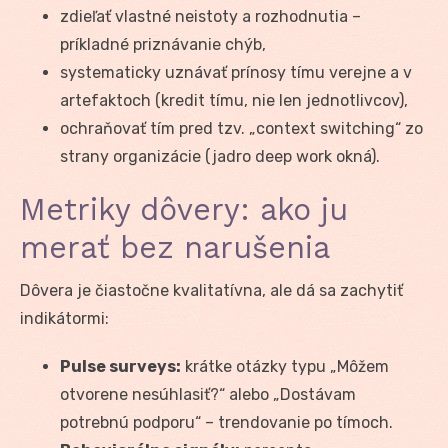
zdieľať vlastné neistoty a rozhodnutia –
príkladné priznávanie chýb,
systematicky uznávať prínosy tímu verejne a v
artefaktoch (kredit tímu, nie len jednotlivcov),
ochraňovať tím pred tzv. „context switching“ zo
strany organizácie (jadro deep work okná).
Metriky dôvery: ako ju
merať bez narušenia
Dôvera je čiastočne kvalitatívna, ale dá sa zachytiť
indikátormi:
Pulse surveys:
krátke otázky typu „Môžem
otvorene nesúhlasiť?“ alebo „Dostávam
potrebnú podporu“ – trendovanie po tímoch.