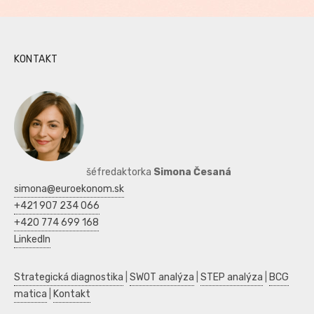
KONTAKT
šéfredaktorka
Simona Česaná
simona@euroekonom.sk
+421 907 234 066
+420 774 699 168
LinkedIn
Strategická diagnostika
|
SWOT analýza
|
STEP analýza
|
BCG
matica
|
Kontakt