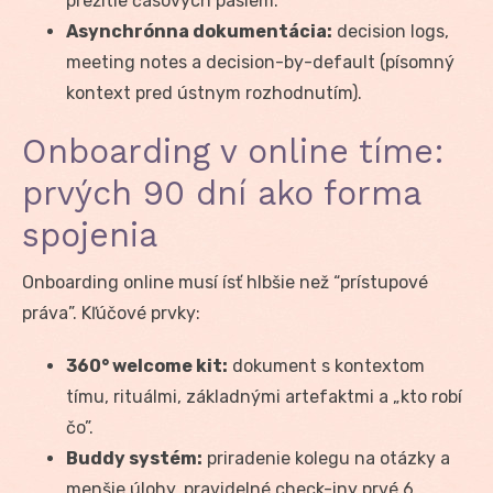
prežitie časových pásiem.
Asynchrónna dokumentácia:
decision logs,
meeting notes a decision-by-default (písomný
kontext pred ústnym rozhodnutím).
Onboarding v online tíme:
prvých 90 dní ako forma
spojenia
Onboarding online musí ísť hlbšie než “prístupové
práva”. Kľúčové prvky:
360° welcome kit:
dokument s kontextom
tímu, rituálmi, základnými artefaktmi a „kto robí
čo”.
Buddy systém:
priradenie kolegu na otázky a
menšie úlohy, pravidelné check-iny prvé 6