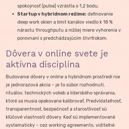
spokojnosť (pulse) vzrástla o 1,2 bodu.
Startup v hybridnom režime:
definovanie
deep work okien a limit kanálov viedlo k 18 %
nárastu throughputu a nižšej miere vyhorenia v
porovnaní s predchádzajúcim štvrťrokom.
Dôvera v online svete je
aktívna disciplína
Budovanie dôvery v online a hybridnom prostredí nie
je jednorazová akcia – je to súbor rozhodnutí,
rituálov, technických volieb a líderského správania,
ktoré sa musia opakovane kalibrovať. Predvídateľnosť,
transparentnosť, bezpečnosť a starostlivosť sú
kľúčové vlastnosti dôvery. Keď sú implementované
systematicky – cez working agreements, viditeľné