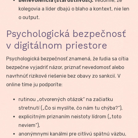
Benevolencia (starostlivosť):
vedomie, že
kolegovia a líder dbajú o blaho a kontext, nie len
o output.
Psychologická bezpečnosť
v digitálnom priestore
Psychologická bezpečnosť znamená, že ľudia sa cítia
bezpečne vyjadriť názor, priznať nevedomosť alebo
navrhnúť rizikové riešenie bez obavy zo sankcií. V
online tíme ju podporíte:
rutinou „otvorených otázok“ na začiatku
stretnutí („Čo si myslíte, čo nám tu chýba?“),
explicitným priznaním neistoty lídrom („toto
neviem“),
anonýmnymi kanálmi pre citlivú spätnú väzbu,