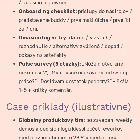
/ decision log owner.
Onboarding checklist:
prístupy do nástrojov /
predstavenie buddy / prvá malá úloha / prvé 1:1
za 7 dní.
Decision log entry:
dátum / vlastník /
rozhodnutie / alternatívy zvážené / dopad /
odkazy na artefakty.
Pulse survey (3 otázky):
„Môžem otvorene
nesúhlasiť?“, „Mám jasné očakávania od svojej
práce?“, „Dostávam dostatok podpory?“ – škála
1–5 + krátky komentár.
Case príklady (ilustratívne)
Globálny produktový tím:
po zavedení weekly
demos a decision logu klesol počet reworkov
medzi dvoma tímami o 28 % a medzitímna