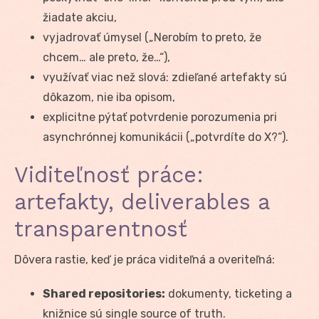
žiadate akciu,
vyjadrovať úmysel („Nerobím to preto, že
chcem… ale preto, že…“),
využívať viac než slová: zdieľané artefakty sú
dôkazom, nie iba opisom,
explicitne pýtať potvrdenie porozumenia pri
asynchrónnej komunikácii („potvrdíte do X?“).
Viditeľnosť práce:
artefakty, deliverables a
transparentnosť
Dôvera rastie, keď je práca viditeľná a overiteľná:
Shared repositories:
dokumenty, ticketing a
knižnice sú single source of truth.