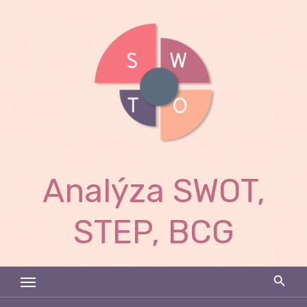
Skip
to
content
Analýza SWOT,
STEP, BCG