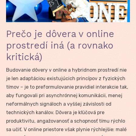
Prečo je dôvera v online
prostredí iná (a rovnako
kritická)
Budovanie dôvery v online a hybridnom prostredí nie
je len adaptáciou existujúcich princípov z fyzických
tímov – je to preformulovanie pravidiel interakcie tak,
aby fungovali pri asynchrónnej komunikácii, menej
neformálnych signáloch a vyššej závislosti od
technických kanálov. Dôvera je kľúčová pre
produktivitu, angažovanosť a schopnosť tímu rýchlo
sa učiť. V online priestore však plynie rýchlejšie: malé