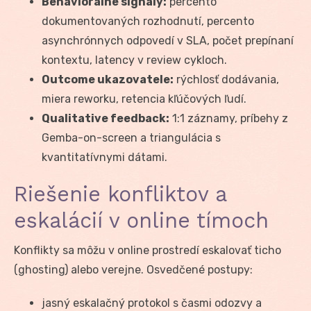
Behaviorálne signály:
percento
dokumentovaných rozhodnutí, percento
asynchrónnych odpovedí v SLA, počet prepínaní
kontextu, latency v review cykloch.
Outcome ukazovatele:
rýchlosť dodávania,
miera reworku, retencia kľúčových ľudí.
Qualitative feedback:
1:1 záznamy, príbehy z
Gemba-on-screen a triangulácia s
kvantitatívnymi dátami.
Riešenie konfliktov a
eskalácií v online tímoch
Konflikty sa môžu v online prostredí eskalovať ticho
(ghosting) alebo verejne. Osvedčené postupy:
jasný eskalačný protokol s časmi odozvy a