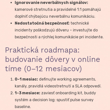
Ignorovanie neverbálnych signálov:
kamerové stretnutia a pravidelné 1:1 pomáhajú
doplniť chýbajúcu neverbálnu komunikáciu.
Nedostatočná bezpečnosť:
technické
incidenty poškodzujú dôveru – investujte do
bezpečnosti a rýchlej komunikácie pri incidente.
Praktická roadmapa:
budovanie dôvery v online
tíme (0–12 mesiacov)
0–1 mesiac:
definujte working agreements,
kanály, pravidlá videostretnutí a SLA odpovedí.
1–3 mesiace:
zaviesť onboarding kit, buddy
systém a decision log; spustiť pulse survey
baseline.