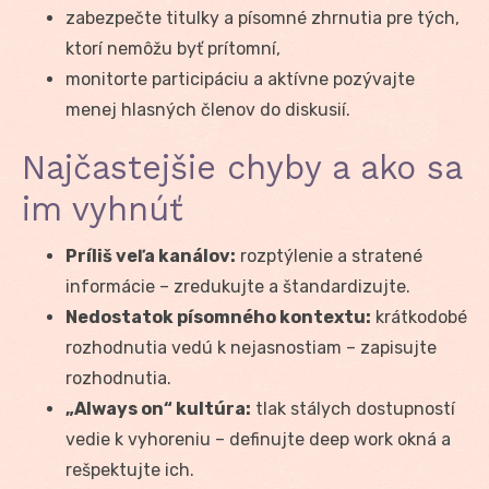
zabezpečte titulky a písomné zhrnutia pre tých,
ktorí nemôžu byť prítomní,
monitorte participáciu a aktívne pozývajte
menej hlasných členov do diskusií.
Najčastejšie chyby a ako sa
im vyhnúť
Príliš veľa kanálov:
rozptýlenie a stratené
informácie – zredukujte a štandardizujte.
Nedostatok písomného kontextu:
krátkodobé
rozhodnutia vedú k nejasnostiam – zapisujte
rozhodnutia.
„Always on“ kultúra:
tlak stálych dostupností
vedie k vyhoreniu – definujte deep work okná a
rešpektujte ich.