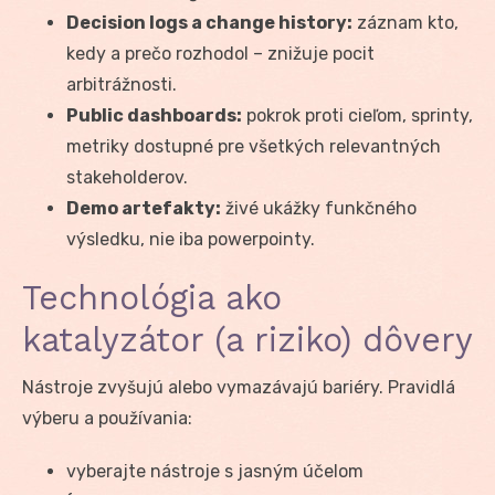
Decision logs a change history:
záznam kto,
kedy a prečo rozhodol – znižuje pocit
arbitrážnosti.
Public dashboards:
pokrok proti cieľom, sprinty,
metriky dostupné pre všetkých relevantných
stakeholderov.
Demo artefakty:
živé ukážky funkčného
výsledku, nie iba powerpointy.
Technológia ako
katalyzátor (a riziko) dôvery
Nástroje zvyšujú alebo vymazávajú bariéry. Pravidlá
výberu a používania:
vyberajte nástroje s jasným účelom