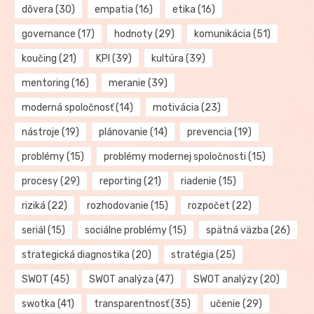
dôvera
(30)
empatia
(16)
etika
(16)
governance
(17)
hodnoty
(29)
komunikácia
(51)
koučing
(21)
KPI
(39)
kultúra
(39)
mentoring
(16)
meranie
(39)
moderná spoločnosť
(14)
motivácia
(23)
nástroje
(19)
plánovanie
(14)
prevencia
(19)
problémy
(15)
problémy modernej spoločnosti
(15)
procesy
(29)
reporting
(21)
riadenie
(15)
riziká
(22)
rozhodovanie
(15)
rozpočet
(22)
seriál
(15)
sociálne problémy
(15)
spätná väzba
(26)
strategická diagnostika
(20)
stratégia
(25)
SWOT
(45)
SWOT analýza
(47)
SWOT analýzy
(20)
swotka
(41)
transparentnosť
(35)
učenie
(29)