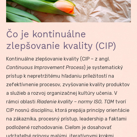
Čo je kontinuálne
zlepšovanie kvality (CIP)
Kontinuálne zlepšovanie kvality (CIP – z angl.
Continuous Improvement Process
) je systematický
prístup k nepretržitému hľadaniu príležitostí na
zefektívnenie procesov, zvyšovanie kvality produktov
a služieb a rozvoj organizačnej kultúry učenia. V
rámci oblasti
Riadenie kvality – normy ISO, TQM
tvorí
CIP nosnú disciplínu, ktorá prepája princípy orientácie
na zákazníka, procesný prístup, leadership a faktami
podložené rozhodovanie. Cieľom je dosahovať
udržateľné prínosy malými, iteratívnymi krokmi