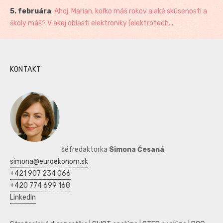
5. februára
:
Ahoj, Marian, koľko máš rokov a aké skúsenosti a
školy máš? V akej oblasti elektroniky (elektrotech...
KONTAKT
šéfredaktorka
Simona Česaná
simona@euroekonom.sk
+421 907 234 066
+420 774 699 168
LinkedIn