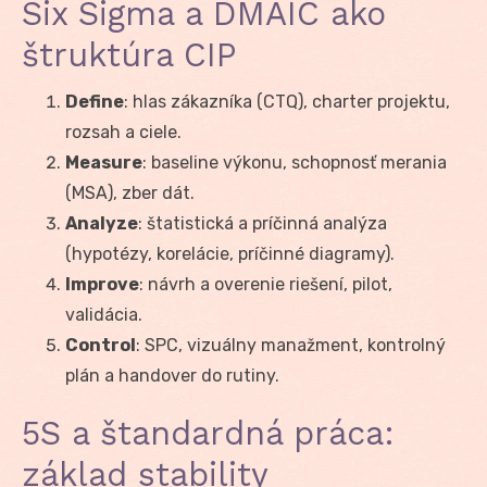
Six Sigma a DMAIC ako
štruktúra CIP
Define
: hlas zákazníka (CTQ), charter projektu,
rozsah a ciele.
Measure
: baseline výkonu, schopnosť merania
(MSA), zber dát.
Analyze
: štatistická a príčinná analýza
(hypotézy, korelácie, príčinné diagramy).
Improve
: návrh a overenie riešení, pilot,
validácia.
Control
: SPC, vizuálny manažment, kontrolný
plán a handover do rutiny.
5S a štandardná práca:
základ stability