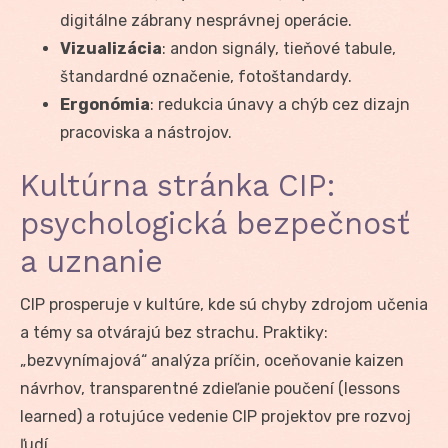
digitálne zábrany nesprávnej operácie.
Vizualizácia
: andon signály, tieňové tabule,
štandardné označenie, fotoštandardy.
Ergonómia
: redukcia únavy a chýb cez dizajn
pracoviska a nástrojov.
Kultúrna stránka CIP:
psychologická bezpečnosť
a uznanie
CIP prosperuje v kultúre, kde sú chyby zdrojom učenia
a témy sa otvárajú bez strachu. Praktiky:
„bezvynímajová“ analýza príčin, oceňovanie kaizen
návrhov, transparentné zdieľanie poučení (lessons
learned) a rotujúce vedenie CIP projektov pre rozvoj
ľudí.