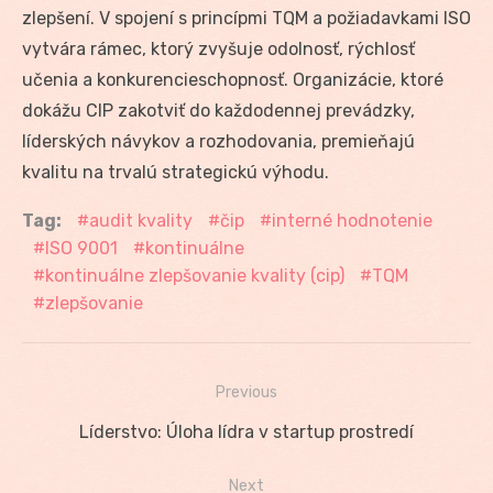
zlepšení. V spojení s princípmi TQM a požiadavkami ISO
vytvára rámec, ktorý zvyšuje odolnosť, rýchlosť
učenia a konkurencieschopnosť. Organizácie, ktoré
dokážu CIP zakotviť do každodennej prevádzky,
líderských návykov a rozhodovania, premieňajú
kvalitu na trvalú strategickú výhodu.
Tag:
audit kvality
čip
interné hodnotenie
ISO 9001
kontinuálne
kontinuálne zlepšovanie kvality (cip)
TQM
zlepšovanie
Previous
Navigácia
Previous
Líderstvo: Úloha lídra v startup prostredí
v
post:
Next