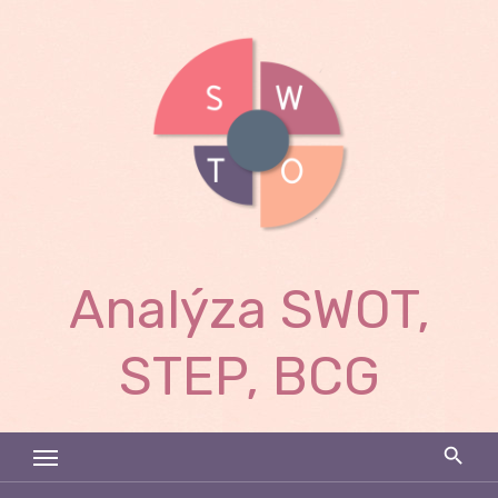
Skip
to
content
Analýza SWOT,
STEP, BCG