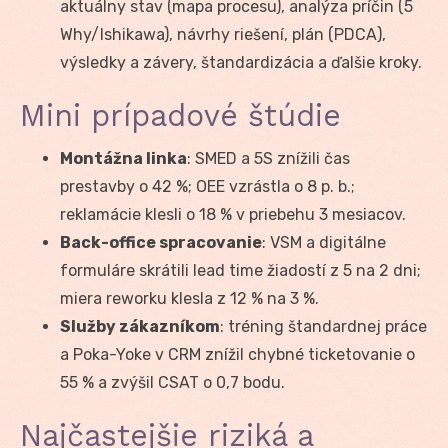
aktuálny stav (mapa procesu), analýza príčin (5
Why/Ishikawa), návrhy riešení, plán (PDCA),
výsledky a závery, štandardizácia a ďalšie kroky.
Mini prípadové štúdie
Montážna linka
: SMED a 5S znížili čas
prestavby o 42 %; OEE vzrástla o 8 p. b.;
reklamácie klesli o 18 % v priebehu 3 mesiacov.
Back-office spracovanie
: VSM a digitálne
formuláre skrátili lead time žiadostí z 5 na 2 dni;
miera reworku klesla z 12 % na 3 %.
Služby zákazníkom
: tréning štandardnej práce
a Poka-Yoke v CRM znížil chybné ticketovanie o
55 % a zvýšil CSAT o 0,7 bodu.
Najčastejšie riziká a