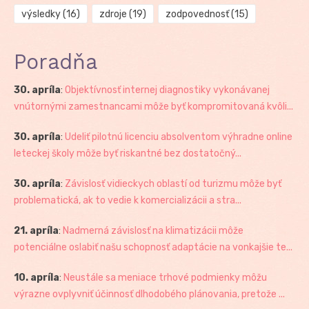
výsledky
(16)
zdroje
(19)
zodpovednosť
(15)
Poradňa
30. apríla
:
Objektívnosť internej diagnostiky vykonávanej
vnútornými zamestnancami môže byť kompromitovaná kvôli...
30. apríla
:
Udeliť pilotnú licenciu absolventom výhradne online
leteckej školy môže byť riskantné bez dostatočný...
30. apríla
:
Závislosť vidieckych oblastí od turizmu môže byť
problematická, ak to vedie k komercializácii a stra...
21. apríla
:
Nadmerná závislosť na klimatizácii môže
potenciálne oslabiť našu schopnosť adaptácie na vonkajšie te...
10. apríla
:
Neustále sa meniace trhové podmienky môžu
výrazne ovplyvniť účinnosť dlhodobého plánovania, pretože ...