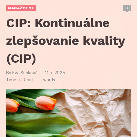
MANAŽMENT
0
CIP: Kontinuálne
zlepšovanie kvality
(CIP)
By
Eva Senková
Posted
11. 7. 2025
on
Time to Read:
-
words