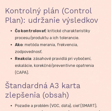
Kontrolný plán (Control
Plan): udržanie výsledkov
Čo kontrolovať
: kritické charakteristiky
procesu/produktu a ich tolerancie.
Ako
: metóda merania, frekvencia,
zodpovednosť.
Reakcia
: zásahové pravidlá pri vybočení,
eskalácie, korekčné/preventívne opatrenia
(CAPA).
Štandardná A3 karta
zlepšenia (obsah)
Pozadie a problém (VOC, dáta), cieľ (SMART),