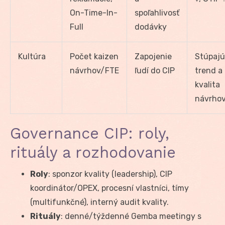
On-Time-In-
spoľahlivosť
Full
dodávky
Kultúra
Počet kaizen
Zapojenie
Stúpajú
návrhov/FTE
ľudí do CIP
trend a
kvalita
návrho
Governance CIP: roly,
rituály a rozhodovanie
Roly
: sponzor kvality (leadership), CIP
koordinátor/OPEX, procesní vlastníci, tímy
(multifunkčné), interný audit kvality.
Rituály
: denné/týždenné Gemba meetingy s