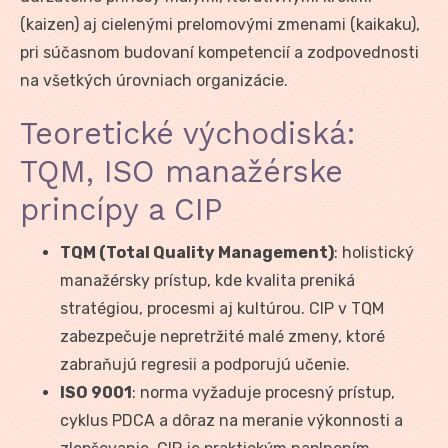
(kaizen) aj cielenými prelomovými zmenami (kaikaku),
pri súčasnom budovaní kompetencií a zodpovednosti
na všetkých úrovniach organizácie.
Teoretické východiská:
TQM, ISO manažérske
princípy a CIP
TQM (Total Quality Management)
: holistický
manažérsky prístup, kde kvalita preniká
stratégiou, procesmi aj kultúrou. CIP v TQM
zabezpečuje nepretržité malé zmeny, ktoré
zabraňujú regresii a podporujú učenie.
ISO 9001
: norma vyžaduje procesný prístup,
cyklus PDCA a dôraz na meranie výkonnosti a