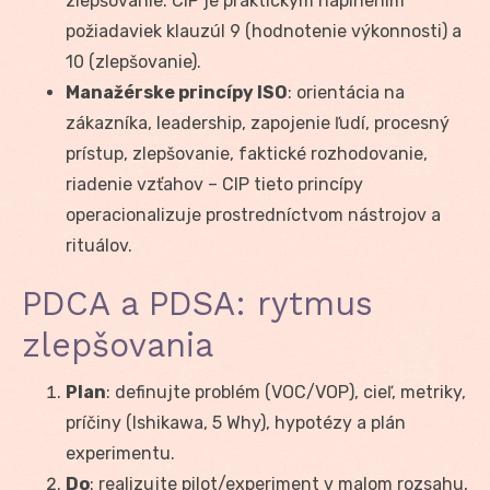
zlepšovanie. CIP je praktickým naplnením
požiadaviek klauzúl 9 (hodnotenie výkonnosti) a
10 (zlepšovanie).
Manažérske princípy ISO
: orientácia na
zákazníka, leadership, zapojenie ľudí, procesný
prístup, zlepšovanie, faktické rozhodovanie,
riadenie vzťahov – CIP tieto princípy
operacionalizuje prostredníctvom nástrojov a
rituálov.
PDCA a PDSA: rytmus
zlepšovania
Plan
: definujte problém (VOC/VOP), cieľ, metriky,
príčiny (Ishikawa, 5 Why), hypotézy a plán
experimentu.
Do
: realizujte pilot/experiment v malom rozsahu,