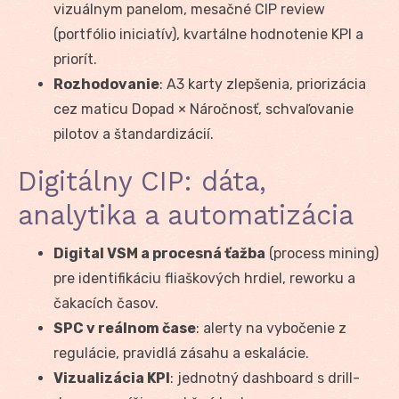
vizuálnym panelom, mesačné CIP review
(portfólio iniciatív), kvartálne hodnotenie KPI a
priorít.
Rozhodovanie
: A3 karty zlepšenia, priorizácia
cez maticu Dopad × Náročnosť, schvaľovanie
pilotov a štandardizácií.
Digitálny CIP: dáta,
analytika a automatizácia
Digital VSM a procesná ťažba
(process mining)
pre identifikáciu fliaškových hrdiel, reworku a
čakacích časov.
SPC v reálnom čase
: alerty na vybočenie z
regulácie, pravidlá zásahu a eskalácie.
Vizualizácia KPI
: jednotný dashboard s drill-