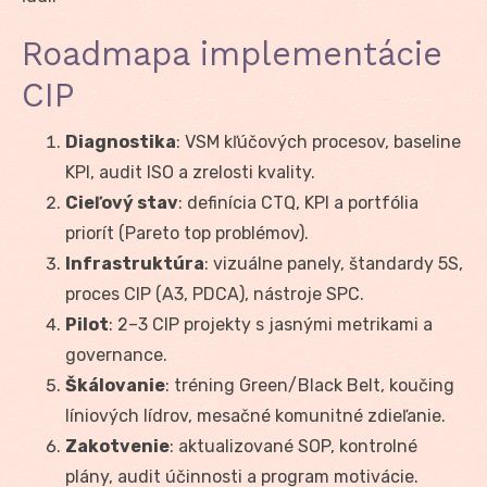
Roadmapa implementácie
CIP
Diagnostika
: VSM kľúčových procesov, baseline
KPI, audit ISO a zrelosti kvality.
Cieľový stav
: definícia CTQ, KPI a portfólia
priorít (Pareto top problémov).
Infrastruktúra
: vizuálne panely, štandardy 5S,
proces CIP (A3, PDCA), nástroje SPC.
Pilot
: 2–3 CIP projekty s jasnými metrikami a
governance.
Škálovanie
: tréning Green/Black Belt, koučing
líniových lídrov, mesačné komunitné zdieľanie.
Zakotvenie
: aktualizované SOP, kontrolné
plány, audit účinnosti a program motivácie.