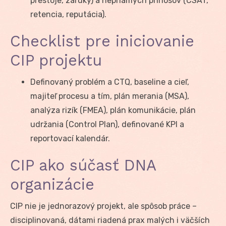
prestoje, záruky) a nepriamych prínosov (CSAT,
retencia, reputácia).
Checklist pre iniciovanie
CIP projektu
Definovaný problém a CTQ, baseline a cieľ,
majiteľ procesu a tím, plán merania (MSA),
analýza rizík (FMEA), plán komunikácie, plán
udržania (Control Plan), definované KPI a
reportovací kalendár.
CIP ako súčasť DNA
organizácie
CIP nie je jednorazový projekt, ale spôsob práce –
disciplinovaná, dátami riadená prax malých i väčších