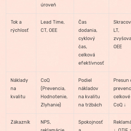
úroveň
Tok a
Lead Time,
Čas
Skracov
rýchlosť
CT, OEE
dodania,
LT,
cyklový
zvyšova
čas,
OEE
celková
efektívnosť
Náklady
CoQ
Podiel
Presun 
na
(Prevencia,
nákladov
prevenc
kvalitu
Hodnotenie,
na kvalitu
celkové
Zlyhanie)
na tržbách
CoQ ↓
Zákazník
NPS,
Spokojnosť
Reklamá
reklamácie,
a
↓, OTIF 