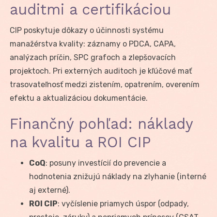
auditmi a certifikáciou
CIP poskytuje dôkazy o účinnosti systému
manažérstva kvality: záznamy o PDCA, CAPA,
analýzach príčin, SPC grafoch a zlepšovacích
projektoch. Pri externých auditoch je kľúčové mať
trasovateľnosť medzi zistením, opatrením, overením
efektu a aktualizáciou dokumentácie.
Finančný pohľad: náklady
na kvalitu a ROI CIP
CoQ
: posuny investícií do prevencie a
hodnotenia znižujú náklady na zlyhanie (interné
aj externé).
ROI CIP
: vyčíslenie priamych úspor (odpady,