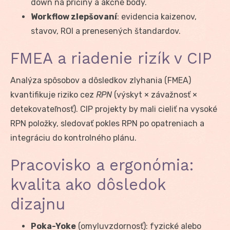
down na príčiny a akčné body.
Workflow zlepšovaní
: evidencia kaizenov,
stavov, ROI a prenesených štandardov.
FMEA a riadenie rizík v CIP
Analýza spôsobov a dôsledkov zlyhania (FMEA)
kvantifikuje riziko cez
RPN
(výskyt × závažnosť ×
detekovateľnosť). CIP projekty by mali cieliť na vysoké
RPN položky, sledovať pokles RPN po opatreniach a
integráciu do kontrolného plánu.
Pracovisko a ergonómia:
kvalita ako dôsledok
dizajnu
Poka-Yoke
(omyluvzdornosť): fyzické alebo