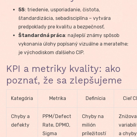
5S
: triedenie, usporiadanie, čistota,
štandardizácia, sebadisciplína – vytvára
predpoklady pre kvalitu a bezpečnosť.
Štandardná práca
: najlepší známy spôsob
vykonania úlohy popísaný vizuálne a merateľne;
je východiskom ďalšieho CIP.
KPI a metriky kvality: ako
poznať, že sa zlepšujeme
Kategória
Metrika
Definícia
Cieľ C
Chyby a
PPM/Defect
Chyby na
Znižova
defekty
Rate, DPMO,
milión
variabil
Sigma
príležitostí
a chyby