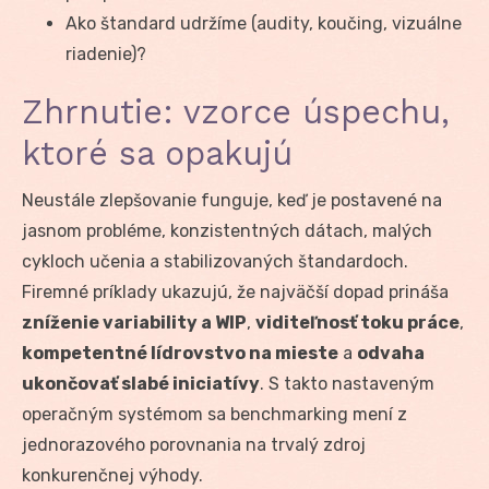
Ako štandard udržíme (audity, koučing, vizuálne
riadenie)?
Zhrnutie: vzorce úspechu,
ktoré sa opakujú
Neustále zlepšovanie funguje, keď je postavené na
jasnom probléme, konzistentných dátach, malých
cykloch učenia a stabilizovaných štandardoch.
Firemné príklady ukazujú, že najväčší dopad prináša
zníženie variability a WIP
,
viditeľnosť toku práce
,
kompetentné lídrovstvo na mieste
a
odvaha
ukončovať slabé iniciatívy
. S takto nastaveným
operačným systémom sa benchmarking mení z
jednorazového porovnania na trvalý zdroj
konkurenčnej výhody.