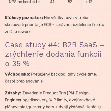
NPS po kontakte
41
53
+12
Kľúčový poznatok:
Nie všetky hovory treba
skracovať; priorita je FCR – správne rozdelenie frontu
znížilo rework.
Case study #4: B2B SaaS –
zrýchlenie dodania funkcií
o 35 %
Východisko:
Preťažený backlog, dlhý cycle time,
časté preplánovanie.
Zásahy:
Zavedenie Product Trio (PM-Design-
Engineering) discovery, WIP limity, dvojúrovňové
plánovanie (quarterly bets + dvojtýždňové iterácie),