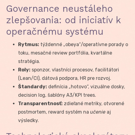
Governance neustáleho
zlepšovania: od iniciatív k
operačnému systému
Rytmus:
týždenné „obeya“/operatívne porady o
toku, mesačné review portfólia, kvartálne
stratégia.
Roly:
sponzor, vlastníci procesov, facilitátori
(Lean/CI), dátová podpora, HR pre rozvoj.
Štandardy:
definícia „hotovo“, vizuálne dosky,
decision log, šablóny A3/KPI trees.
Transparentnosť:
zdieľané metriky, otvorené
postmortem, reward systém na
učenie
aj
výsledky.