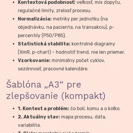
Kontextová podobnosť:
veľkosť, mix dopytu,
regulačné limity, zrelosť procesu.
Normalizácia:
metriky per jednotku (na
objednávku, na pacienta, na transakciu), p-
percentily (P50/P85).
Statistická stabilita:
kontrolné diagramy
(XmR, p-chart) – hodnotiť trend, nie len priemer.
Vzorkovanie:
minimálny počet cyklov,
sezónnosť, pracovné kalendáre.
Šablóna „A3“ pre
zlepšovanie (kompakt)
1. Kontext a problém:
čo bolí, komu a o koľko.
2. Aktuálny stav:
mapa procesu, dáta,
variabilita.