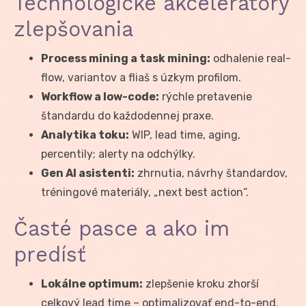
Technologické akcelerátory
zlepšovania
Process mining a task mining:
odhalenie real-
flow, variantov a fliaš s úzkym profilom.
Workflow a low-code:
rýchle pretavenie
štandardu do každodennej praxe.
Analytika toku:
WIP, lead time, aging,
percentily; alerty na odchýlky.
Gen AI asistenti:
zhrnutia, návrhy štandardov,
tréningové materiály, „next best action“.
Časté pasce a ako im
predísť
Lokálne optimum:
zlepšenie kroku zhorší
celkový lead time – optimalizovať end-to-end.