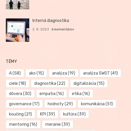
Interná diagnostika
2. 8. 2023
6 komentárov
TÉMY
A
(58)
ako
(15)
analýza
(19)
analýza SWOT
(41)
ciele
(18)
diagnostika
(22)
digitalizácia
(15)
dôvera
(30)
empatia
(16)
etika
(16)
governance
(17)
hodnoty
(29)
komunikácia
(51)
koučing
(21)
KPI
(39)
kultúra
(39)
mentoring
(16)
meranie
(39)