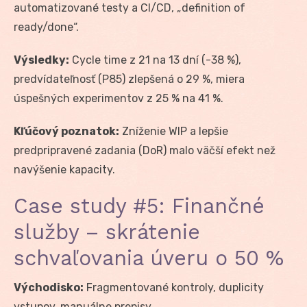
automatizované testy a CI/CD, „definition of
ready/done“.
Výsledky:
Cycle time z 21 na 13 dní (-38 %),
predvídateľnosť (P85) zlepšená o 29 %, miera
úspešných experimentov z 25 % na 41 %.
Kľúčový poznatok:
Zníženie WIP a lepšie
predpripravené zadania (DoR) malo väčší efekt než
navýšenie kapacity.
Case study #5: Finančné
služby – skrátenie
schvaľovania úveru o 50 %
Východisko:
Fragmentované kontroly, duplicity
vstupov, manuálne prepisy.