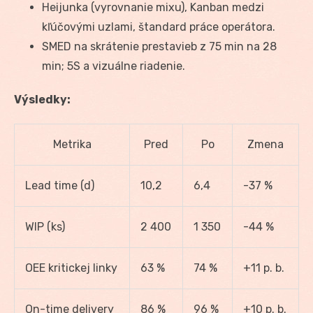
Heijunka (vyrovnanie mixu), Kanban medzi
kľúčovými uzlami, štandard práce operátora.
SMED na skrátenie prestavieb z 75 min na 28
min; 5S a vizuálne riadenie.
Výsledky:
Metrika
Pred
Po
Zmena
Lead time (d)
10,2
6,4
-37 %
WIP (ks)
2 400
1 350
-44 %
OEE kritickej linky
63 %
74 %
+11 p. b.
On-time delivery
86 %
96 %
+10 p. b.