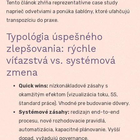
Tento článok zhŕňa reprezentatívne case study
naprieč odvetviami a ponúka šablóny, ktoré uľahčujú
transpozíciu do praxe.
Typológia úspešného
zlepšovania: rýchle
víťazstvá vs. systémová
zmena
Quick wins:
nízkonákladové zásahy s
okamžitým efektom (vizualizácia toku, 5S,
štandard práce). Vhodné pre budovanie dôvery.
Systémové zásahy:
redizajn end-to-end
procesu, nové rozhodovacie pravidlá,
automatizácia, kapacitné plánovanie. Vyšší
dopad, vyžadujú governance.