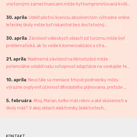
vnútornými zamestnancami môže byť kompromitovaná kvôli...
30. apríla
:
Udeliť pilotnú licenciu absolventom výhradne online
leteckej školy môže byť riskantné bez dostatočný...
30. apríla
:
Závislosť vidieckych oblastí od turizmu môže byť
problematická, ak to vedie k komercializácii a stra...
21. apríla
:
Nadmerná závislosť na klimatizácii môže
potenciálne oslabiť našu schopnosť adaptácie na vonkajšie te...
10. apríla
:
Neustále sa meniace trhové podmienky môžu
výrazne ovplyvniť účinnosť dlhodobého plánovania, pretože ...
5. februára
:
Ahoj, Marian, koľko máš rokov a aké skúsenosti a
školy máš? V akej oblasti elektroniky (elektrotech...
KONTAKT