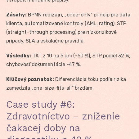
Zásahy:
BPMN redizajn, „once-only“ princíp pre dáta
klienta, automatizované kontroly (AML, rating), STP
(straight-through processing) pre nízkorizikové
prípady, SLA a eskalačné pravidlá.
Výsledky:
TAT z 10 na 5 dní (-50 %), STP podiel 32 %,
chybovosť dokumentácie -47 %.
Kľúčový poznatok:
Diferenciácia toku podľa rizika
zamedzila „one-size-fits-all“ brzdám.
Case study #6:
Zdravotníctvo – zníženie
čakacej doby na