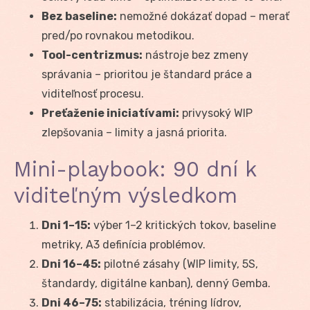
Bez baseline:
nemožné dokázať dopad – merať
pred/po rovnakou metodikou.
Tool-centrizmus:
nástroje bez zmeny
správania – prioritou je štandard práce a
viditeľnosť procesu.
Preťaženie iniciatívami:
privysoký WIP
zlepšovania – limity a jasná priorita.
Mini-playbook: 90 dní k
viditeľným výsledkom
Dni 1–15:
výber 1–2 kritických tokov, baseline
metriky, A3 definícia problémov.
Dni 16–45:
pilotné zásahy (WIP limity, 5S,
štandardy, digitálne kanban), denný Gemba.
Dni 46–75:
stabilizácia, tréning lídrov,