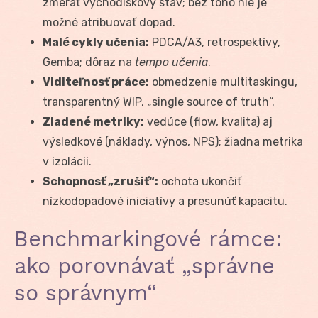
zmerať východiskový stav; bez toho nie je
možné atribuovať dopad.
Malé cykly učenia:
PDCA/A3, retrospektívy,
Gemba; dôraz na
tempo učenia
.
Viditeľnosť práce:
obmedzenie multitaskingu,
transparentný WIP, „single source of truth“.
Zladené metriky:
vedúce (flow, kvalita) aj
výsledkové (náklady, výnos, NPS); žiadna metrika
v izolácii.
Schopnosť „zrušiť“:
ochota ukončiť
nízkodopadové iniciatívy a presunúť kapacitu.
Benchmarkingové rámce:
ako porovnávať „správne
so správnym“