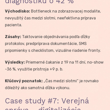
diagnostiku o 42 %
Východisko:
Bottleneck na zobrazovacej modalite,
nevyužitý čas medzi slotmi, neefektívna príprava
pacienta.
Zásahy:
Taktovanie objednávania podľa dĺžky
protokolov, predpríprava dokumentácie, SMS
pripomienky s checklistom, vizuálne riadenie fronty.
Výsledky:
Priemerné čakanie z 19 na 11 dní, no-show
-36 %, využitie prístroja +9 p. b.
Kľúčový poznatok:
„Čas medzi slotmi“ je rovnako
dôležitý ako samotná dĺžka výkonu.
Case study #7: Verejná