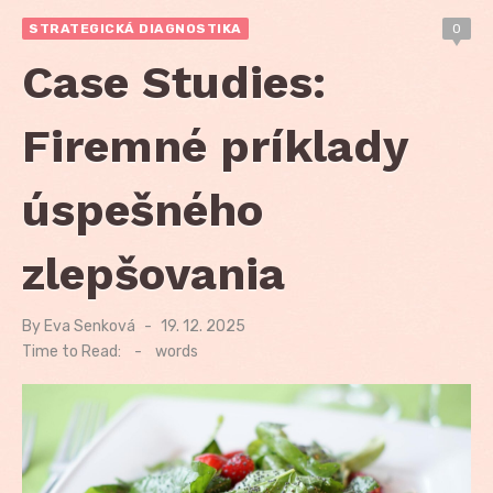
STRATEGICKÁ DIAGNOSTIKA
0
Case Studies:
Firemné príklady
úspešného
zlepšovania
By
Eva Senková
Posted
19. 12. 2025
on
Time to Read:
-
words