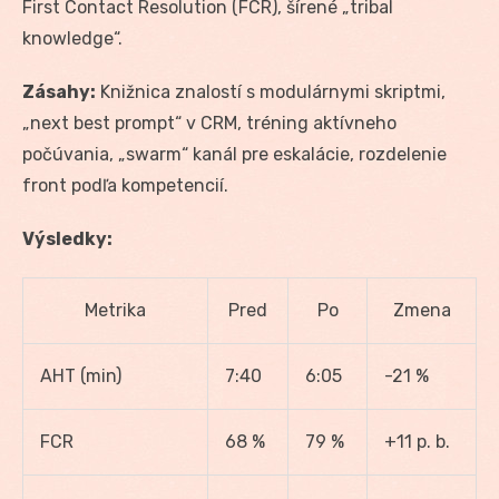
First Contact Resolution (FCR), šírené „tribal
knowledge“.
Zásahy:
Knižnica znalostí s modulárnymi skriptmi,
„next best prompt“ v CRM, tréning aktívneho
počúvania, „swarm“ kanál pre eskalácie, rozdelenie
front podľa kompetencií.
Výsledky:
Metrika
Pred
Po
Zmena
AHT (min)
7:40
6:05
-21 %
FCR
68 %
79 %
+11 p. b.