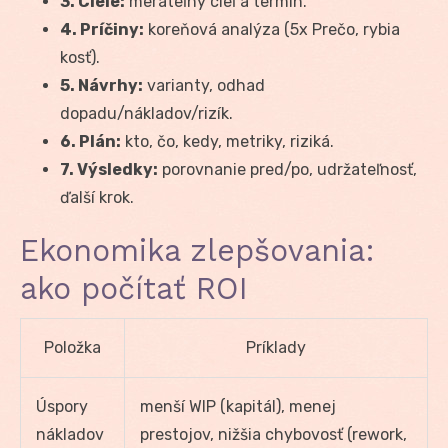
3. Ciele:
merateľný cieľ a termín.
4. Príčiny:
koreňová analýza (5x Prečo, rybia
kosť).
5. Návrhy:
varianty, odhad
dopadu/nákladov/rizík.
6. Plán:
kto, čo, kedy, metriky, riziká.
7. Výsledky:
porovnanie pred/po, udržateľnosť,
ďalší krok.
Ekonomika zlepšovania:
ako počítať ROI
Položka
Príklady
Úspory
menší WIP (kapitál), menej
nákladov
prestojov, nižšia chybovosť (rework,