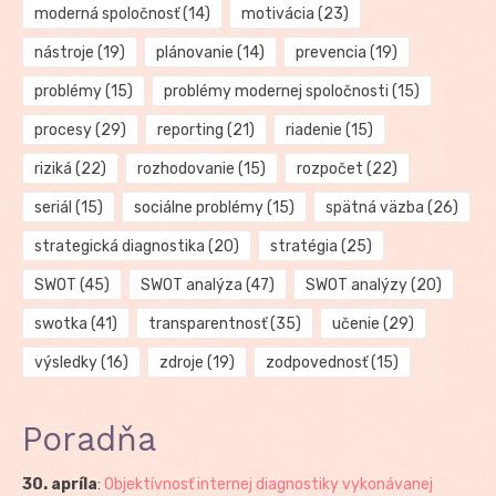
moderná spoločnosť
(14)
motivácia
(23)
nástroje
(19)
plánovanie
(14)
prevencia
(19)
problémy
(15)
problémy modernej spoločnosti
(15)
procesy
(29)
reporting
(21)
riadenie
(15)
riziká
(22)
rozhodovanie
(15)
rozpočet
(22)
seriál
(15)
sociálne problémy
(15)
spätná väzba
(26)
strategická diagnostika
(20)
stratégia
(25)
SWOT
(45)
SWOT analýza
(47)
SWOT analýzy
(20)
swotka
(41)
transparentnosť
(35)
učenie
(29)
výsledky
(16)
zdroje
(19)
zodpovednosť
(15)
Poradňa
30. apríla
:
Objektívnosť internej diagnostiky vykonávanej