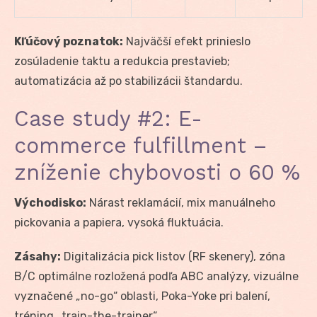
Kľúčový poznatok:
Najväčší efekt prinieslo
zosúladenie taktu a redukcia prestavieb;
automatizácia až po stabilizácii štandardu.
Case study #2: E-
commerce fulfillment –
zníženie chybovosti o 60 %
Východisko:
Nárast reklamácií, mix manuálneho
pickovania a papiera, vysoká fluktuácia.
Zásahy:
Digitalizácia pick listov (RF skenery), zóna
B/C optimálne rozložená podľa ABC analýzy, vizuálne
vyznačené „no-go“ oblasti, Poka-Yoke pri balení,
tréning „train-the-trainer“.