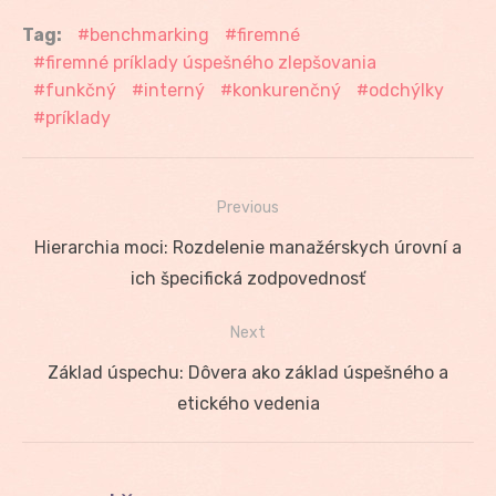
Tag:
benchmarking
firemné
firemné príklady úspešného zlepšovania
funkčný
interný
konkurenčný
odchýlky
príklady
Previous
Navigácia
Previous
Hierarchia moci: Rozdelenie manažérskych úrovní a
v
post:
ich špecifická zodpovednosť
článku
Next
Next
Základ úspechu: Dôvera ako základ úspešného a
post:
etického vedenia