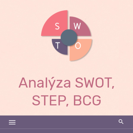
Skip
to
content
Analýza SWOT,
STEP, BCG