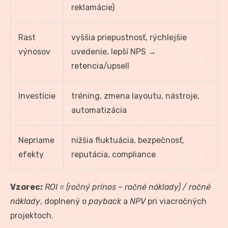
reklamácie)
Rast
vyššia priepustnosť, rýchlejšie
výnosov
uvedenie, lepší NPS →
retencia/upsell
Investície
tréning, zmena layoutu, nástroje,
automatizácia
Nepriame
nižšia fluktuácia, bezpečnosť,
efekty
reputácia, compliance
Vzorec:
ROI = (ročný prínos – ročné náklady) / ročné
náklady
, doplnený o
payback
a
NPV
pri viacročných
projektoch.