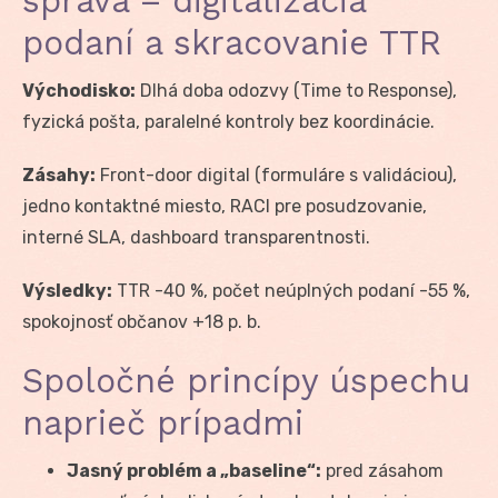
správa – digitalizácia
podaní a skracovanie TTR
Východisko:
Dlhá doba odozvy (Time to Response),
fyzická pošta, paralelné kontroly bez koordinácie.
Zásahy:
Front-door digital (formuláre s validáciou),
jedno kontaktné miesto, RACI pre posudzovanie,
interné SLA, dashboard transparentnosti.
Výsledky:
TTR -40 %, počet neúplných podaní -55 %,
spokojnosť občanov +18 p. b.
Spoločné princípy úspechu
naprieč prípadmi
Jasný problém a „baseline“:
pred zásahom