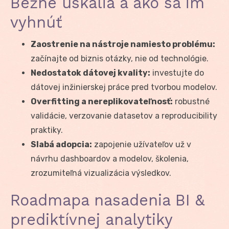
Bežné úskalia a ako sa im
vyhnúť
Zaostrenie na nástroje namiesto problému:
začínajte od biznis otázky, nie od technológie.
Nedostatok dátovej kvality:
investujte do
dátovej inžinierskej práce pred tvorbou modelov.
Overfitting a nereplikovateľnosť:
robustné
validácie, verzovanie datasetov a reproducibility
praktiky.
Slabá adopcia:
zapojenie užívateľov už v
návrhu dashboardov a modelov, školenia,
zrozumiteľná vizualizácia výsledkov.
Roadmapa nasadenia BI &
prediktívnej analytiky