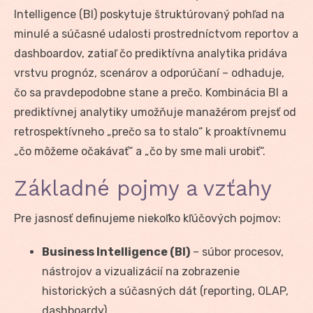
Intelligence (BI) poskytuje štruktúrovaný pohľad na
minulé a súčasné udalosti prostredníctvom reportov a
dashboardov, zatiaľ čo prediktívna analytika pridáva
vrstvu prognóz, scenárov a odporúčaní – odhaduje,
čo sa pravdepodobne stane a prečo. Kombinácia BI a
prediktívnej analytiky umožňuje manažérom prejsť od
retrospektívneho „prečo sa to stalo“ k proaktívnemu
„čo môžeme očakávať“ a „čo by sme mali urobiť“.
Základné pojmy a vzťahy
Pre jasnosť definujeme niekoľko kľúčových pojmov:
Business Intelligence (BI)
– súbor procesov,
nástrojov a vizualizácií na zobrazenie
historických a súčasných dát (reporting, OLAP,
dashboardy).