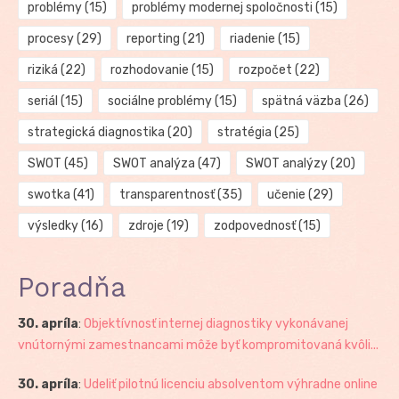
problémy
(15)
problémy modernej spoločnosti
(15)
procesy
(29)
reporting
(21)
riadenie
(15)
riziká
(22)
rozhodovanie
(15)
rozpočet
(22)
seriál
(15)
sociálne problémy
(15)
spätná väzba
(26)
strategická diagnostika
(20)
stratégia
(25)
SWOT
(45)
SWOT analýza
(47)
SWOT analýzy
(20)
swotka
(41)
transparentnosť
(35)
učenie
(29)
výsledky
(16)
zdroje
(19)
zodpovednosť
(15)
Poradňa
30. apríla
:
Objektívnosť internej diagnostiky vykonávanej
vnútornými zamestnancami môže byť kompromitovaná kvôli...
30. apríla
:
Udeliť pilotnú licenciu absolventom výhradne online