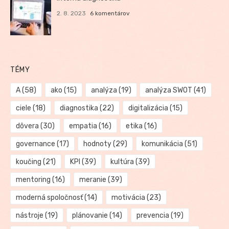
2. 8. 2023
6 komentárov
TÉMY
A
(58)
ako
(15)
analýza
(19)
analýza SWOT
(41)
ciele
(18)
diagnostika
(22)
digitalizácia
(15)
dôvera
(30)
empatia
(16)
etika
(16)
governance
(17)
hodnoty
(29)
komunikácia
(51)
koučing
(21)
KPI
(39)
kultúra
(39)
mentoring
(16)
meranie
(39)
moderná spoločnosť
(14)
motivácia
(23)
nástroje
(19)
plánovanie
(14)
prevencia
(19)