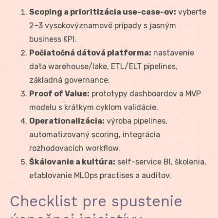
Scoping a prioritizácia use-case-ov:
vyberte
2–3 vysokovýznamové prípady s jasným
business KPI.
Počiatočná dátová platforma:
nastavenie
data warehouse/lake, ETL/ELT pipelines,
základná governance.
Proof of Value:
prototypy dashboardov a MVP
modelu s krátkym cyklom validácie.
Operationalizácia:
výroba pipelines,
automatizovaný scoring, integrácia
rozhodovacích workflow.
Škálovanie a kultúra:
self-service BI, školenia,
etablovanie MLOps practises a auditov.
Checklist pre spustenie