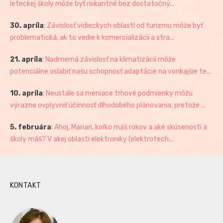
leteckej školy môže byť riskantné bez dostatočný...
30. apríla
:
Závislosť vidieckych oblastí od turizmu môže byť
problematická, ak to vedie k komercializácii a stra...
21. apríla
:
Nadmerná závislosť na klimatizácii môže
potenciálne oslabiť našu schopnosť adaptácie na vonkajšie te...
10. apríla
:
Neustále sa meniace trhové podmienky môžu
výrazne ovplyvniť účinnosť dlhodobého plánovania, pretože ...
5. februára
:
Ahoj, Marian, koľko máš rokov a aké skúsenosti a
školy máš? V akej oblasti elektroniky (elektrotech...
KONTAKT