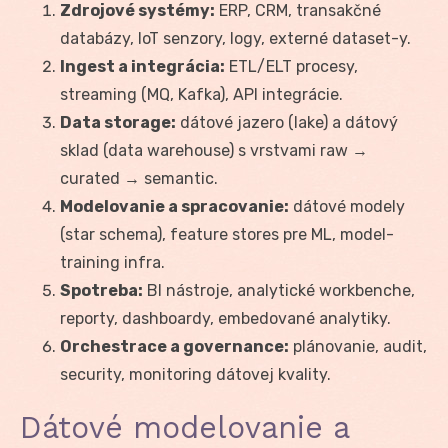
Zdrojové systémy:
ERP, CRM, transakčné
databázy, IoT senzory, logy, externé dataset-y.
Ingest a integrácia:
ETL/ELT procesy,
streaming (MQ, Kafka), API integrácie.
Data storage:
dátové jazero (lake) a dátový
sklad (data warehouse) s vrstvami raw →
curated → semantic.
Modelovanie a spracovanie:
dátové modely
(star schema), feature stores pre ML, model-
training infra.
Spotreba:
BI nástroje, analytické workbenche,
reporty, dashboardy, embedované analytiky.
Orchestrace a governance:
plánovanie, audit,
security, monitoring dátovej kvality.
Dátové modelovanie a