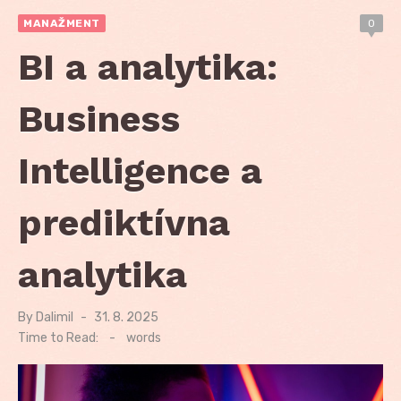
MANAŽMENT
0
BI a analytika:
Business
Intelligence a
prediktívna
analytika
By
Dalimil
Posted
31. 8. 2025
on
Time to Read:
-
words