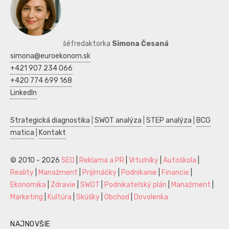
šéfredaktorka
Simona Česaná
simona@euroekonom.sk
+421 907 234 066
+420 774 699 168
LinkedIn
Strategická diagnostika
|
SWOT analýza
|
STEP analýza
|
BCG
matica
|
Kontakt
© 2010 - 2026
SEO
|
Reklama a PR
|
Vrtuľníky
|
Autoškola
|
Reality
|
Manažment
|
Prijímáčky
|
Podnikanie
|
Financie
|
Ekonomika
|
Zdravie
|
SWOT
|
Podnikateľský plán
|
Manažment
|
Marketing
|
Kultúra
|
Skúšky
|
Obchod
|
Dovolenka
NAJNOVŠIE