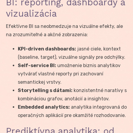
BI: reporting, dashboardy a
vizualizácia
Efektívne BI sa neobmedzuje na vizuálne efekty, ale
na zrozumiteľné a akčné zobrazenia:
KPI-driven dashboards:
jasné ciele, kontext
(baseline, target), vizuálne signály pre odchýlky.
Self-service BI:
umožnenie biznis analytikov
vytvárať vlastné reporty pri zachovaní
semantickej vrstvy.
Storytelling s dátami:
konzistentné naratívy s
kombináciou grafov, anotácií a insightov.
Embedded analytics:
analytika integrovaná do
operačných aplikácií pre okamžité rozhodovanie.
Prediktívna analytika: od