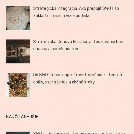
Strategická integrácia: Ako prepojiť SWOT so
základmi misie a vízie podniku
Strategická Cenová Elasticita: Testovanie bez
chaosu a narušenia trhu
Od SWOT k backlogu: Transformácia zistení na
epiky, user stories a akčné kroky
NAJČÍTANEJŠIE
SWOT – Vidiecky cestovný ruch a agroturistika v