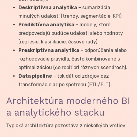
Deskriptívna analytika
– sumarizácia
minulých udalostí (trendy, segmentácie, KPI).
Prediktívna analytika
– modely, ktoré
predpovedajú budúce udalosti alebo hodnoty
(regresie, klasifikácie, časové rady).
Preskriptívna analytika
– odporúčania alebo
rozhodovacie pravidlá, často kombinované s
optimalizáciou (čo robiť pri rôznych scenároch).
Data pipeline
– tok dát od zdrojov cez
transformácie až po spotrebu (ETL/ELT).
Architektúra moderného BI
a analytického stacku
Typická architektúra pozostáva z niekoľkých vrstiev: