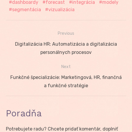
dashboardy
forecast
integrácia
modely
segmentácia
vizualizácia
Previous
Navigácia
Previous
Digitalizácia HR: Automatizácia a digitalizácia
v
post:
personálnych procesov
článku
Next
Next
Funkčné špecializácie: Marketingová, HR, finančná
post:
a funkčné stratégie
Poradňa
Potrebujete radu? Chcete pridať komentár, doplniť