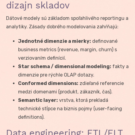
dizajn skladov
Dátové modely sú základom spoľahlivého reportingu a
analytiky. Zásady dobrého modelovania zahŕňajú:
Jednotné dimenzie a mierky:
definované
business metrics (revenue, margin, churn) s
verziovaním definícií.
Star schema / dimensional modeling:
fakty a
dimenzie pre rýchle OLAP dotazy.
Conformed dimensions:
zdieľané referencie
medzi domenami (produkt, zákazník, čas).
Semantic layer:
vrstva, ktorá prekladá
technické stĺpce na biznis pojmy (user-facing
definitions).
Data engineering: ETL/ELT,