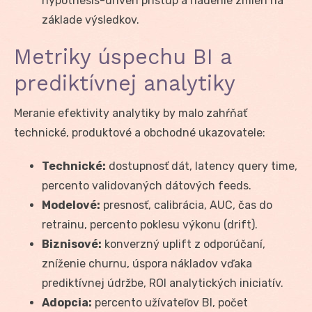
hypothesis-driven prístup a riadenie zmien na
základe výsledkov.
Metriky úspechu BI a
prediktívnej analytiky
Meranie efektivity analytiky by malo zahŕňať
technické, produktové a obchodné ukazovatele:
Technické:
dostupnosť dát, latency query time,
percento validovaných dátových feeds.
Modelové:
presnosť, calibrácia, AUC, čas do
retrainu, percento poklesu výkonu (drift).
Biznisové:
konverzný uplift z odporúčaní,
zníženie churnu, úspora nákladov vďaka
prediktívnej údržbe, ROI analytických iniciatív.
Adopcia:
percento užívateľov BI, počet