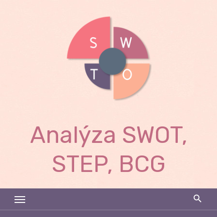
Skip
to
content
Analýza SWOT,
STEP, BCG