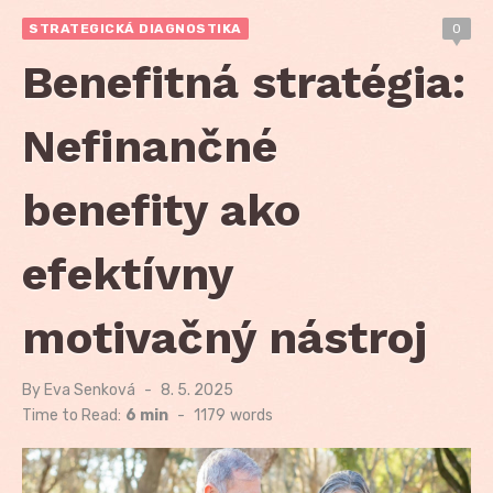
STRATEGICKÁ DIAGNOSTIKA
0
Benefitná stratégia:
Nefinančné
benefity ako
efektívny
motivačný nástroj
By
Eva Senková
Posted
8. 5. 2025
on
Time to Read:
6 min
-
1179
words