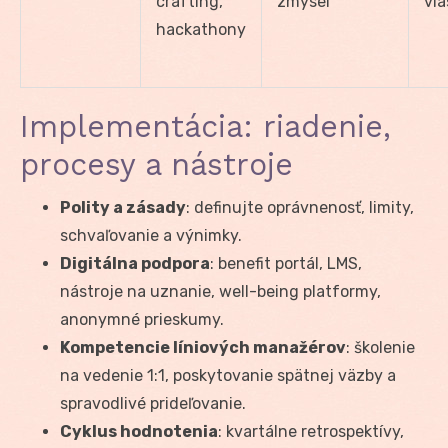
crafting,
zmysel
vla
hackathony
Implementácia: riadenie,
procesy a nástroje
Polity a zásady
: definujte oprávnenosť, limity,
schvaľovanie a výnimky.
Digitálna podpora
: benefit portál, LMS,
nástroje na uznanie, well-being platformy,
anonymné prieskumy.
Kompetencie líniových manažérov
: školenie
na vedenie 1:1, poskytovanie spätnej väzby a
spravodlivé prideľovanie.
Cyklus hodnotenia
: kvartálne retrospektívy,