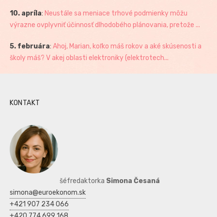
10. apríla
:
Neustále sa meniace trhové podmienky môžu
výrazne ovplyvniť účinnosť dlhodobého plánovania, pretože ...
5. februára
:
Ahoj, Marian, koľko máš rokov a aké skúsenosti a
školy máš? V akej oblasti elektroniky (elektrotech...
KONTAKT
šéfredaktorka
Simona Česaná
simona@euroekonom.sk
+421 907 234 066
+420 774 699 168