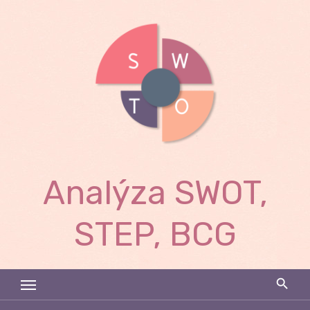
Skip
to
content
Analýza SWOT,
STEP, BCG