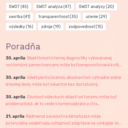
SWOT
(45)
SWOT analýza
(47)
SWOT analýzy
(20)
swotka
(41)
transparentnosť
(35)
učenie
(29)
výsledky
(16)
zdroje
(19)
zodpovednosť
(15)
Poradňa
30. apríla
:
Objektívnosť internej diagnostiky vykonávanej
vnútornými zamestnancami môže byť kompromitovaná kvôli...
30. apríla
:
Udeliť pilotnú licenciu absolventom výhradne online
leteckej školy môže byť riskantné bez dostatočný...
30. apríla
:
Závislosť vidieckych oblastí od turizmu môže byť
problematická, ak to vedie k komercializácii a stra...
21. apríla
:
Nadmerná závislosť na klimatizácii môže
potenciálne oslabiť našu schopnosť adaptácie na vonkajšie te...