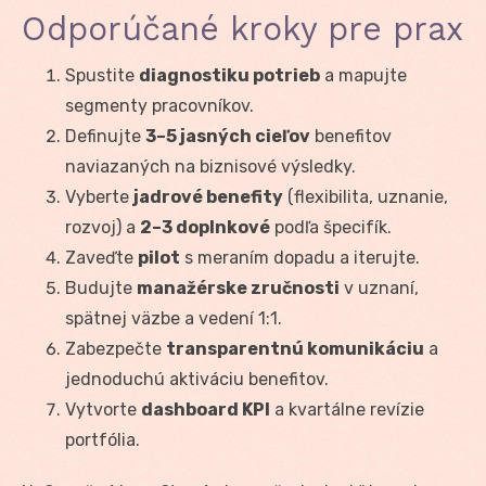
Odporúčané kroky pre prax
Spustite
diagnostiku potrieb
a mapujte
segmenty pracovníkov.
Definujte
3–5 jasných cieľov
benefitov
naviazaných na biznisové výsledky.
Vyberte
jadrové benefity
(flexibilita, uznanie,
rozvoj) a
2–3 doplnkové
podľa špecifík.
Zaveďte
pilot
s meraním dopadu a iterujte.
Budujte
manažérske zručnosti
v uznaní,
spätnej väzbe a vedení 1:1.
Zabezpečte
transparentnú komunikáciu
a
jednoduchú aktiváciu benefitov.
Vytvorte
dashboard KPI
a kvartálne revízie
portfólia.