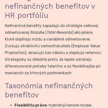
nefinančných benefitov v
HR portfóliu
Nefinančné benefity zapadajú do stratégie celkovej
odmeňovacej filozofie (
Total Rewards
) ako piliere,
ktoré dopĺňajú mzdu a variabilné odmeňovanie.
Zvyšujú atraktivitu zamestnávateľa (Employer Value
Proposition), skracujú čas náboru a zlepšujú retenciu.
Strategicky sú dôležité preto, že lepšie odrážajú
diferencované potreby talentov a sú flexibilnejšie pri
meniacich sa trhových podmienkach.
Taxonómia nefinančných
benefitov
Flexibilita práce
: hybridný/remote model,