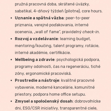
pružná pracovná doba, skrátené úväzky,
sabatikal, 4-dňový týždeň (pilotne), core hours.
Uznanie a spätná väzba
: peer-to-peer
priznania, verejné poďakovania, interné
ocenenia, „wall of fame“, pravidelný
check-in
.
Rozvoj a vzdelávanie
: learning budget,
mentoring/koučing, talent programy, rotácie,
interné akadémie, certifikácie.
Wellbeing a zdravie
: psychologická podpora,
programy odolnosti, čas na regeneráciu, tiché
zóny, ergonomické pracoviská.
Prostredie a nástroje
: kvalitné pracovné
vybavenie, moderné kancelárie, komunitné
priestory, podpora home office setupu.
Zmysel a spoločenský dosah
: dobrovoľnícke
dni, ESG/CSR iniciatívy, transparentné ciele,