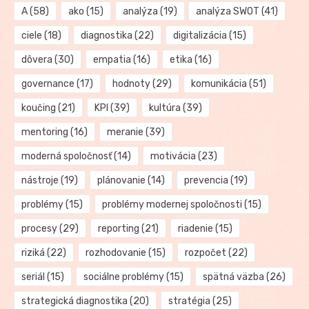
A
(58)
ako
(15)
analýza
(19)
analýza SWOT
(41)
ciele
(18)
diagnostika
(22)
digitalizácia
(15)
dôvera
(30)
empatia
(16)
etika
(16)
governance
(17)
hodnoty
(29)
komunikácia
(51)
koučing
(21)
KPI
(39)
kultúra
(39)
mentoring
(16)
meranie
(39)
moderná spoločnosť
(14)
motivácia
(23)
nástroje
(19)
plánovanie
(14)
prevencia
(19)
problémy
(15)
problémy modernej spoločnosti
(15)
procesy
(29)
reporting
(21)
riadenie
(15)
riziká
(22)
rozhodovanie
(15)
rozpočet
(22)
seriál
(15)
sociálne problémy
(15)
spätná väzba
(26)
strategická diagnostika
(20)
stratégia
(25)