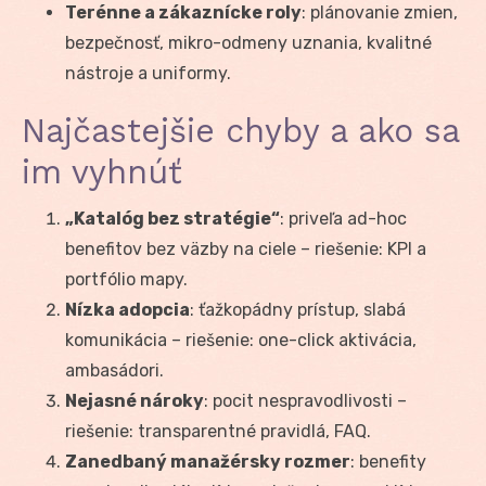
Terénne a zákaznícke roly
: plánovanie zmien,
bezpečnosť, mikro-odmeny uznania, kvalitné
nástroje a uniformy.
Najčastejšie chyby a ako sa
im vyhnúť
„Katalóg bez stratégie“
: priveľa ad-hoc
benefitov bez väzby na ciele – riešenie: KPI a
portfólio mapy.
Nízka adopcia
: ťažkopádny prístup, slabá
komunikácia – riešenie: one-click aktivácia,
ambasádori.
Nejasné nároky
: pocit nespravodlivosti –
riešenie: transparentné pravidlá, FAQ.
Zanedbaný manažérsky rozmer
: benefity