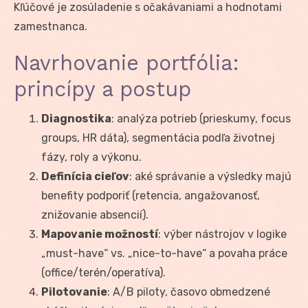
Kľúčové je zosúladenie s očakávaniami a hodnotami
zamestnanca.
Navrhovanie portfólia:
princípy a postup
Diagnostika
: analýza potrieb (prieskumy, focus
groups, HR dáta), segmentácia podľa životnej
fázy, roly a výkonu.
Definícia cieľov
: aké správanie a výsledky majú
benefity podporiť (retencia, angažovanosť,
znižovanie absencií).
Mapovanie možností
: výber nástrojov v logike
„must-have“ vs. „nice-to-have“ a povaha práce
(office/terén/operatíva).
Pilotovanie
: A/B piloty, časovo obmedzené