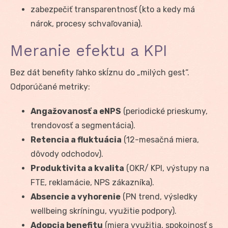
zabezpečiť transparentnosť (kto a kedy má
nárok, procesy schvaľovania).
Meranie efektu a KPI
Bez dát benefity ľahko skĺznu do „milých gest“.
Odporúčané metriky:
Angažovanosť a eNPS
(periodické prieskumy,
trendovosť a segmentácia).
Retencia a fluktuácia
(12-mesačná miera,
dôvody odchodov).
Produktivita a kvalita
(OKR/ KPI, výstupy na
FTE, reklamácie, NPS zákazníka).
Absencie a vyhorenie
(PN trend, výsledky
wellbeing skríningu, využitie podpory).
Adopcia benefitu
(miera využitia, spokojnosť s