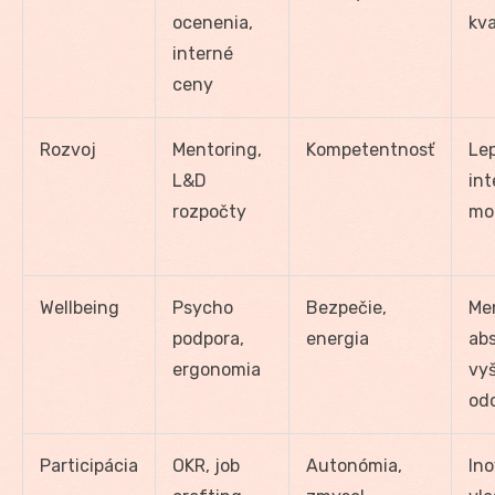
ocenenia,
kva
interné
ceny
Rozvoj
Mentoring,
Kompetentnosť
Lep
L&D
int
rozpočty
mob
Wellbeing
Psycho
Bezpečie,
Me
podpora,
energia
abs
ergonomia
vyš
od
Participácia
OKR, job
Autonómia,
Ino