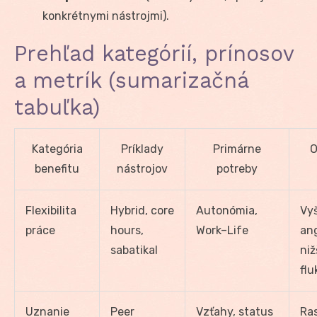
konkrétnymi nástrojmi).
Prehľad kategórií, prínosov
a metrík (sumarizačná
tabuľka)
Kategória
Príklady
Primárne
O
benefitu
nástrojov
potreby
Flexibilita
Hybrid, core
Autonómia,
Vyš
práce
hours,
Work–Life
an
sabatikal
niž
flu
Uznanie
Peer
Vzťahy, status
Ras