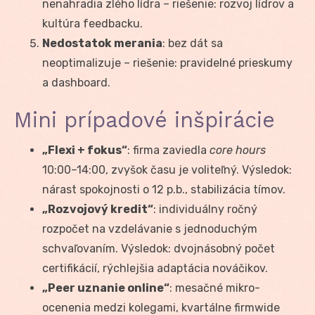
nenahradia zlého lídra – riešenie: rozvoj lídrov a
kultúra feedbacku.
Nedostatok merania
: bez dát sa
neoptimalizuje – riešenie: pravidelné prieskumy
a dashboard.
Mini prípadové inšpirácie
„Flexi + fokus“
: firma zaviedla
core hours
10:00–14:00, zvyšok času je voliteľný. Výsledok:
nárast spokojnosti o 12 p.b., stabilizácia tímov.
„Rozvojový kredit“
: individuálny ročný
rozpočet na vzdelávanie s jednoduchým
schvaľovaním. Výsledok: dvojnásobný počet
certifikácií, rýchlejšia adaptácia nováčikov.
„Peer uznanie online“
: mesačné mikro-
ocenenia medzi kolegami, kvartálne firmwide