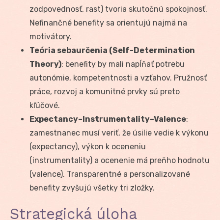
zodpovednosť, rast) tvoria skutočnú spokojnosť.
Nefinančné benefity sa orientujú najmä na
motivátory.
Teória sebaurčenia (Self-Determination
Theory)
: benefity by mali napĺňať potrebu
autonómie, kompetentnosti a vzťahov. Pružnosť
práce, rozvoj a komunitné prvky sú preto
kľúčové.
Expectancy–Instrumentality–Valence
:
zamestnanec musí veriť, že úsilie vedie k výkonu
(expectancy), výkon k oceneniu
(instrumentality) a ocenenie má preňho hodnotu
(valence). Transparentné a personalizované
benefity zvyšujú všetky tri zložky.
Strategická úloha