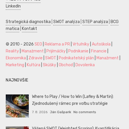
LinkedIn
Strategická diagnostika
|
SWOT analýza
|
STEP analýza
|
BCG
matica
|
Kontakt
© 2010 - 2026
SEO
|
Reklama a PR
|
Vrtuľníky
|
Autoškola
|
Reality
|
Manažment
|
Prijímáčky
|
Podnikanie
|
Financie
|
Ekonomika
|
Zdravie
|
SWOT
|
Podnikateľský plán
|
Manažment
|
Marketing
|
Kultúra
|
Skúšky
|
Obchod
|
Dovolenka
NAJNOVŠIE
Where to Play / How to Win (Lafley & Martin):
Zjednodušený rámec pre voľbu stratégie
7. 8. 2026
Ján Gašparík
No comments
Vážená SWOT (Weighted Scoring): Kvantifikácia