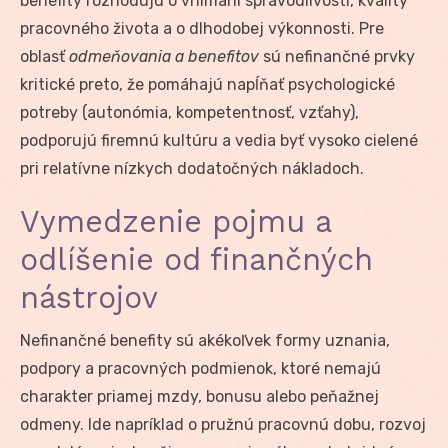
benefity rozhodujú o vnímaní spravodlivosti, kvality
pracovného života a o dlhodobej výkonnosti. Pre
oblasť
odmeňovania a benefitov
sú nefinančné prvky
kritické preto, že pomáhajú napĺňať psychologické
potreby (autonómia, kompetentnosť, vzťahy),
podporujú firemnú kultúru a vedia byť vysoko cielené
pri relatívne nízkych dodatočných nákladoch.
Vymedzenie pojmu a
odlíšenie od finančných
nástrojov
Nefinančné benefity sú akékoľvek formy uznania,
podpory a pracovných podmienok, ktoré nemajú
charakter priamej mzdy, bonusu alebo peňažnej
odmeny. Ide napríklad o pružnú pracovnú dobu, rozvoj