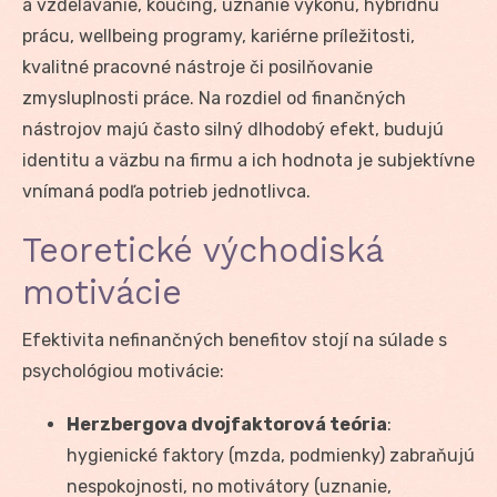
a vzdelávanie, koučing, uznanie výkonu, hybridnú
prácu, wellbeing programy, kariérne príležitosti,
kvalitné pracovné nástroje či posilňovanie
zmysluplnosti práce. Na rozdiel od finančných
nástrojov majú často silný dlhodobý efekt, budujú
identitu a väzbu na firmu a ich hodnota je subjektívne
vnímaná podľa potrieb jednotlivca.
Teoretické východiská
motivácie
Efektivita nefinančných benefitov stojí na súlade s
psychológiou motivácie:
Herzbergova dvojfaktorová teória
:
hygienické faktory (mzda, podmienky) zabraňujú
nespokojnosti, no motivátory (uznanie,