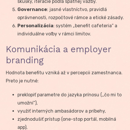
skúšky, iterácie podľa spätnej väzby.
Governance
: jasné vlastníctvo, pravidlá
oprávnenosti, rozpočtové rámce a etické zásady.
Personalizácia
: systém „benefit cafeteria“ a
individuálne voľby v rámci limitov.
Komunikácia a employer
branding
Hodnota benefitu vzniká až v percepcii zamestnanca.
Preto je nutné:
preklopiť parametre do jazyka prínosu („čo mi to
umožní“),
využiť interných ambasádorov a príbehy,
zjednodušiť prístup (one-stop portál, mobilná
app),