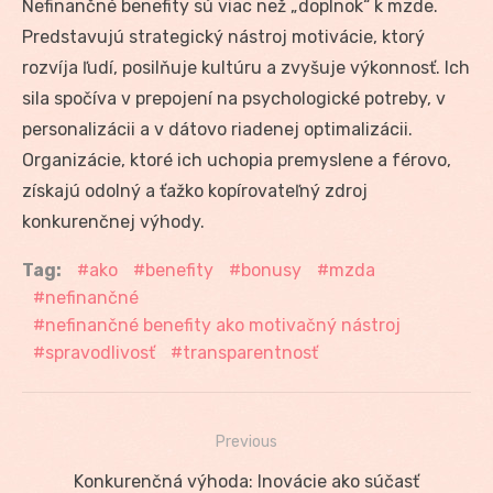
Nefinančné benefity sú viac než „doplnok“ k mzde.
Predstavujú strategický nástroj motivácie, ktorý
rozvíja ľudí, posilňuje kultúru a zvyšuje výkonnosť. Ich
sila spočíva v prepojení na psychologické potreby, v
personalizácii a v dátovo riadenej optimalizácii.
Organizácie, ktoré ich uchopia premyslene a férovo,
získajú odolný a ťažko kopírovateľný zdroj
konkurenčnej výhody.
Tag:
ako
benefity
bonusy
mzda
nefinančné
nefinančné benefity ako motivačný nástroj
spravodlivosť
transparentnosť
Previous
Navigácia
Previous
Konkurenčná výhoda: Inovácie ako súčasť