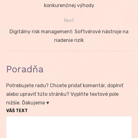
v
post:
konkurenčnej výhody
článku
Next
Next
Digitálny risk management: Softvérové nástroje na
post:
riadenie rizík
Poradňa
Potrebujete radu? Chcete pridať komentár, doplniť
alebo upraviť túto stránku? Vyplňte textové pole
nižšie. Ďakujeme ♥
VÁŠ TEXT