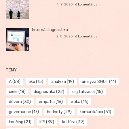
4. 9. 2023
6 komentárov
Interná diagnostika
2. 8. 2023
6 komentárov
TÉMY
A
(58)
ako
(15)
analýza
(19)
analýza SWOT
(41)
ciele
(18)
diagnostika
(22)
digitalizácia
(15)
dôvera
(30)
empatia
(16)
etika
(16)
governance
(17)
hodnoty
(29)
komunikácia
(51)
koučing
(21)
KPI
(39)
kultúra
(39)