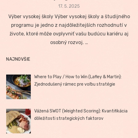
Posted
17. 5. 2025
on
Výber vysokej školy Výber vysokej školy a študijného
programu je jedno z najdôležitejších rozhodnutí v
živote, ktoré môže ovplyvniť vašu budúcu kariéru aj
osobný rozvoj. …
NAJNOVŠIE
Where to Play / How to Win (Lafley & Martin):
Zjednodušený rámec pre voľbu stratégie
Vážená SWOT (Weighted Scoring): Kvantifikácia
dôležitosti strategických faktorov