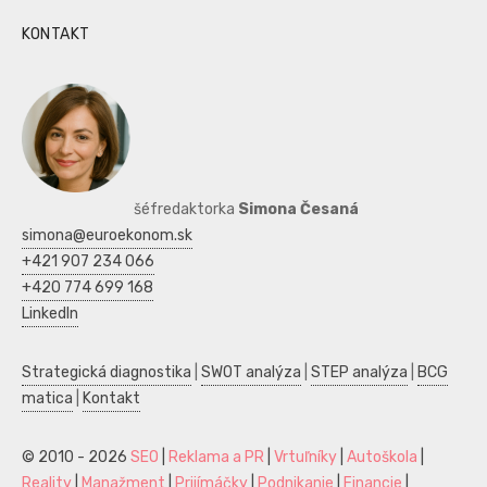
KONTAKT
šéfredaktorka
Simona Česaná
simona@euroekonom.sk
+421 907 234 066
+420 774 699 168
LinkedIn
Strategická diagnostika
|
SWOT analýza
|
STEP analýza
|
BCG
matica
|
Kontakt
© 2010 - 2026
SEO
|
Reklama a PR
|
Vrtuľníky
|
Autoškola
|
Reality
|
Manažment
|
Prijímáčky
|
Podnikanie
|
Financie
|