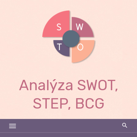
Skip
to
content
Analýza SWOT,
STEP, BCG