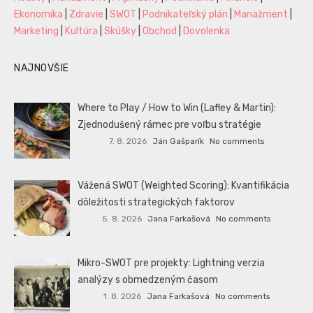
Ekonomika
|
Zdravie
|
SWOT
|
Podnikateľský plán
|
Manažment
|
Marketing
|
Kultúra
|
Skúšky
|
Obchod
|
Dovolenka
NAJNOVŠIE
Where to Play / How to Win (Lafley & Martin):
Zjednodušený rámec pre voľbu stratégie
7. 8. 2026
Ján Gašparík
No comments
Vážená SWOT (Weighted Scoring): Kvantifikácia
dôležitosti strategických faktorov
5. 8. 2026
Jana Farkašová
No comments
Mikro-SWOT pre projekty: Lightning verzia
analýzy s obmedzeným časom
1. 8. 2026
Jana Farkašová
No comments