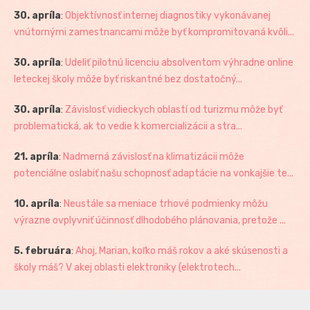
30. apríla
:
Objektívnosť internej diagnostiky vykonávanej
vnútornými zamestnancami môže byť kompromitovaná kvôli...
30. apríla
:
Udeliť pilotnú licenciu absolventom výhradne online
leteckej školy môže byť riskantné bez dostatočný...
30. apríla
:
Závislosť vidieckych oblastí od turizmu môže byť
problematická, ak to vedie k komercializácii a stra...
21. apríla
:
Nadmerná závislosť na klimatizácii môže
potenciálne oslabiť našu schopnosť adaptácie na vonkajšie te...
10. apríla
:
Neustále sa meniace trhové podmienky môžu
výrazne ovplyvniť účinnosť dlhodobého plánovania, pretože ...
5. februára
:
Ahoj, Marian, koľko máš rokov a aké skúsenosti a
školy máš? V akej oblasti elektroniky (elektrotech...