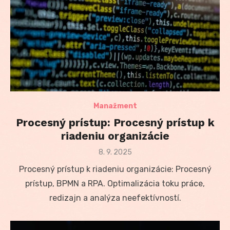
Manažment
Procesný prístup: Procesný prístup k
riadeniu organizácie
Posted
8. 9. 2025
on
Procesný prístup k riadeniu organizácie: Procesný
prístup, BPMN a RPA. Optimalizácia toku práce,
redizajn a analýza neefektívností.