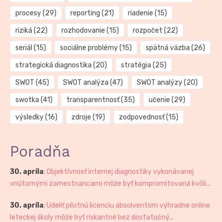
procesy
(29)
reporting
(21)
riadenie
(15)
riziká
(22)
rozhodovanie
(15)
rozpočet
(22)
seriál
(15)
sociálne problémy
(15)
spätná väzba
(26)
strategická diagnostika
(20)
stratégia
(25)
SWOT
(45)
SWOT analýza
(47)
SWOT analýzy
(20)
swotka
(41)
transparentnosť
(35)
učenie
(29)
výsledky
(16)
zdroje
(19)
zodpovednosť
(15)
Poradňa
30. apríla
:
Objektívnosť internej diagnostiky vykonávanej
vnútornými zamestnancami môže byť kompromitovaná kvôli...
30. apríla
:
Udeliť pilotnú licenciu absolventom výhradne online
leteckej školy môže byť riskantné bez dostatočný...