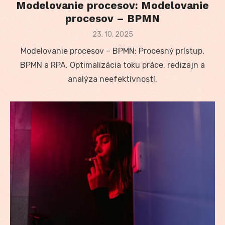
Modelovanie procesov: Modelovanie
procesov – BPMN
Posted
23. 10. 2025
on
Modelovanie procesov – BPMN: Procesný prístup,
BPMN a RPA. Optimalizácia toku práce, redizajn a
analýza neefektívností.