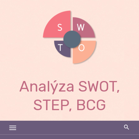
Skip
to
content
Analýza SWOT,
STEP, BCG