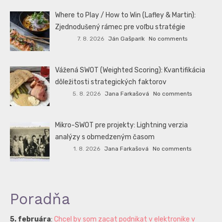
Where to Play / How to Win (Lafley & Martin):
Zjednodušený rámec pre voľbu stratégie
7. 8. 2026
Ján Gašparík
No comments
Vážená SWOT (Weighted Scoring): Kvantifikácia
dôležitosti strategických faktorov
5. 8. 2026
Jana Farkašová
No comments
Mikro-SWOT pre projekty: Lightning verzia
analýzy s obmedzeným časom
1. 8. 2026
Jana Farkašová
No comments
Poradňa
5. februára
:
Chcel by som zacat podnikat v elektronike v