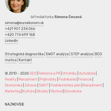
šéfredaktorka
Simona Česaná
simona@euroekonom.sk
+421 907 234 066
+420 774 699 168
LinkedIn
Strategická diagnostika
|
SWOT analýza
|
STEP analýza
|
BCG
matica
|
Kontakt
© 2010 - 2026
SEO
|
Reklama a PR
|
Vrtuľníky
|
Autoškola
|
Reality
|
Manažment
|
Prijímáčky
|
Podnikanie
|
Financie
|
Ekonomika
|
Zdravie
|
SWOT
|
Podnikateľský plán
|
Manažment
|
Marketing
|
Kultúra
|
Skúšky
|
Obchod
|
Dovolenka
NAJNOVŠIE