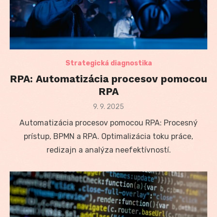
Strategická diagnostika
RPA: Automatizácia procesov pomocou
RPA
Posted
9. 9. 2025
on
Automatizácia procesov pomocou RPA: Procesný
prístup, BPMN a RPA. Optimalizácia toku práce,
redizajn a analýza neefektívností.