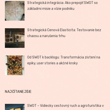
Strategická integrácia: Ako prepojiť SWOT so
základmi misie a vízie podniku
Strategická Cenová Elasticita: Testovanie bez
chaosu a narušenia trhu
Od SWOT k backlogu: Transformácia zistení na
epiky, user stories a akčné kroky
NAJČÍTANEJŠIE
SWOT – Vidiecky cestovný ruch a agroturistika v