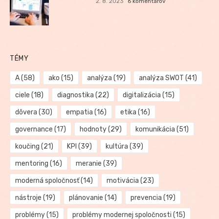
2. 8. 2023
6 komentárov
TÉMY
A
(58)
ako
(15)
analýza
(19)
analýza SWOT
(41)
ciele
(18)
diagnostika
(22)
digitalizácia
(15)
dôvera
(30)
empatia
(16)
etika
(16)
governance
(17)
hodnoty
(29)
komunikácia
(51)
koučing
(21)
KPI
(39)
kultúra
(39)
mentoring
(16)
meranie
(39)
moderná spoločnosť
(14)
motivácia
(23)
nástroje
(19)
plánovanie
(14)
prevencia
(19)
problémy
(15)
problémy modernej spoločnosti
(15)