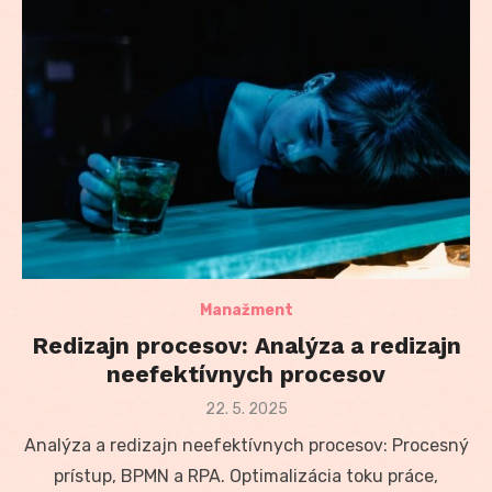
Manažment
Redizajn procesov: Analýza a redizajn
neefektívnych procesov
Posted
22. 5. 2025
on
Analýza a redizajn neefektívnych procesov: Procesný
prístup, BPMN a RPA. Optimalizácia toku práce,