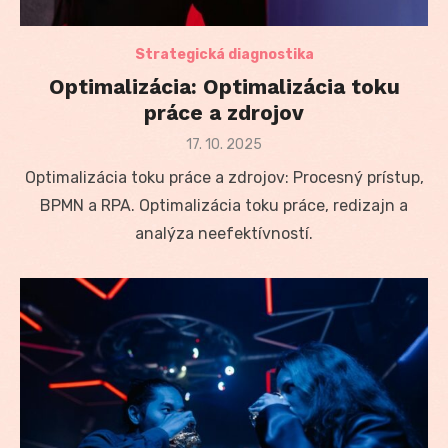
Strategická diagnostika
Optimalizácia: Optimalizácia toku
práce a zdrojov
Posted
17. 10. 2025
on
Optimalizácia toku práce a zdrojov: Procesný prístup,
BPMN a RPA. Optimalizácia toku práce, redizajn a
analýza neefektívností.