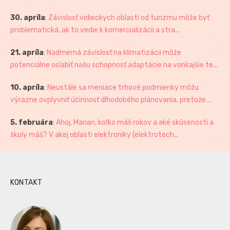
30. apríla
:
Závislosť vidieckych oblastí od turizmu môže byť
problematická, ak to vedie k komercializácii a stra...
21. apríla
:
Nadmerná závislosť na klimatizácii môže
potenciálne oslabiť našu schopnosť adaptácie na vonkajšie te...
10. apríla
:
Neustále sa meniace trhové podmienky môžu
výrazne ovplyvniť účinnosť dlhodobého plánovania, pretože ...
5. februára
:
Ahoj, Marian, koľko máš rokov a aké skúsenosti a
školy máš? V akej oblasti elektroniky (elektrotech...
KONTAKT