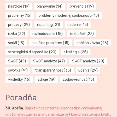
nástroje
(19)
plánovanie
(14)
prevencia
(19)
problémy
(15)
problémy modernej spoločnosti
(15)
procesy
(29)
reporting
(21)
riadenie
(15)
riziká
(22)
rozhodovanie
(15)
rozpočet
(22)
seriál
(15)
sociálne problémy
(15)
spätná väzba
(26)
strategická diagnostika
(20)
stratégia
(25)
SWOT
(45)
SWOT analýza
(47)
SWOT analýzy
(20)
swotka
(41)
transparentnosť
(35)
učenie
(29)
výsledky
(16)
zdroje
(19)
zodpovednosť
(15)
Poradňa
30. apríla
:
Objektívnosť internej diagnostiky vykonávanej
vnútornými zamestnancami môže byť kompromitovaná kvôli...