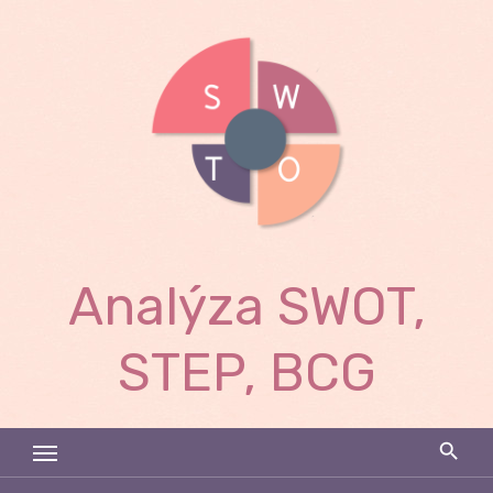
Skip
to
content
Analýza SWOT,
STEP, BCG