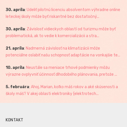
30. apríla
:
Udeliť pilotnú licenciu absolventom výhradne online
leteckej školy môže byť riskantné bez dostatočný...
30. apríla
:
Závislosť vidieckych oblastí od turizmu môže byť
problematická, ak to vedie k komercializácii a stra...
21. apríla
:
Nadmerná závislosť na klimatizácii môže
potenciálne oslabiť našu schopnosť adaptácie na vonkajšie te...
10. apríla
:
Neustále sa meniace trhové podmienky môžu
výrazne ovplyvniť účinnosť dlhodobého plánovania, pretože ...
5. februára
:
Ahoj, Marian, koľko máš rokov a aké skúsenosti a
školy máš? V akej oblasti elektroniky (elektrotech...
KONTAKT