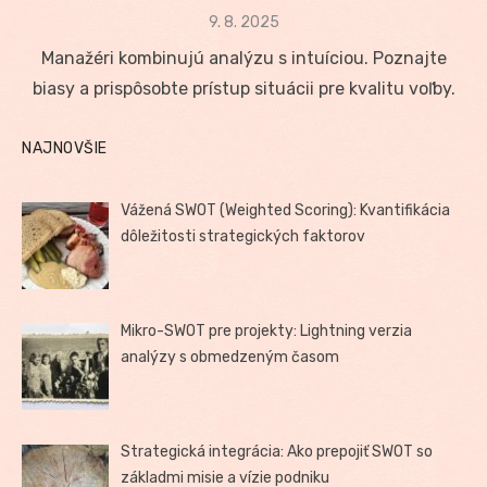
Posted
9. 8. 2025
on
Manažéri kombinujú analýzu s intuíciou. Poznajte
biasy a prispôsobte prístup situácii pre kvalitu voľby.
NAJNOVŠIE
Vážená SWOT (Weighted Scoring): Kvantifikácia
dôležitosti strategických faktorov
Mikro-SWOT pre projekty: Lightning verzia
analýzy s obmedzeným časom
Strategická integrácia: Ako prepojiť SWOT so
základmi misie a vízie podniku