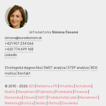
šéfredaktorka
Simona Česaná
simona@euroekonom.sk
+421 907 234 066
+420 774 699 168
LinkedIn
Strategická diagnostika
|
SWOT analýza
|
STEP analýza
|
BCG
matica
|
Kontakt
© 2010 - 2026
SEO
|
Reklama a PR
|
Vrtuľníky
|
Autoškola
|
Reality
|
Manažment
|
Prijímáčky
|
Podnikanie
|
Financie
|
Ekonomika
|
Zdravie
|
SWOT
|
Podnikateľský plán
|
Manažment
|
Marketing
|
Kultúra
|
Skúšky
|
Obchod
|
Dovolenka