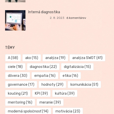
Interná diagnostika
2. 8. 2023
6 komentárov
TÉMY
A
(58)
ako
(15)
analýza
(19)
analýza SWOT
(41)
ciele
(18)
diagnostika
(22)
digitalizácia
(15)
dôvera
(30)
empatia
(16)
etika
(16)
governance
(17)
hodnoty
(29)
komunikácia
(51)
koučing
(21)
KPI
(39)
kultúra
(39)
mentoring
(16)
meranie
(39)
moderná spoločnosť
(14)
motivácia
(23)